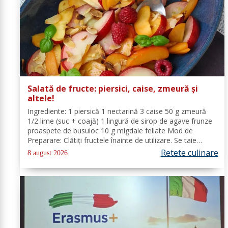
Salată de fructe: piersici, caise, zmeură și
altele!
Ingrediente: 1 piersică 1 nectarină 3 caise 50 g zmeură
1/2 lime (suc + coajă) 1 lingură de sirop de agave frunze
proaspete de busuioc 10 g migdale feliate Mod de
Preparare: Clătiți fructele înainte de utilizare. Se taie
piersicile, nectarinele și caisele în felii subțiri. Stoarceți
Retete culinare
8 august 2026
lămâia și...