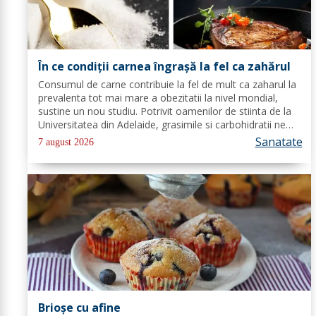
În ce condiții carnea îngrașă la fel ca zahărul
Consumul de carne contribuie la fel de mult ca zaharul la
prevalenta tot mai mare a obezitatii la nivel mondial,
sustine un nou studiu. Potrivit oamenilor de stiinta de la
Universitatea din Adelaide, grasimile si carbohidratii ne
pot oferi suficienta energie pentru a satisface cererile...
Sanatate
7 august 2026
Brioșe cu afine