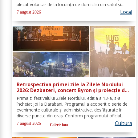
plecat voluntar de la locuința de domiciliu din satul și
comuna Dimăcheni, județul Botoșani. Semnalmentele
Local
7 august 2026
numitei Alexa...
Retrospectiva primei zile la Zilele Nordului
2026: Dezbateri, concert Byron și proiecție de
film
Prima zi festivalului Zilele Nordului, ediția a 13-a, s-a
încheiat joi la Darabani. Programul a acoperit o serie de
evenimente culturale și administrative, desfășurate în
diverse puncte din oraș. Conform programului oficial
comunicat de Asociația Nord, mai jos se regăsește
Cultura
7 august 2026
Galerie foto
sinteza activităților,...