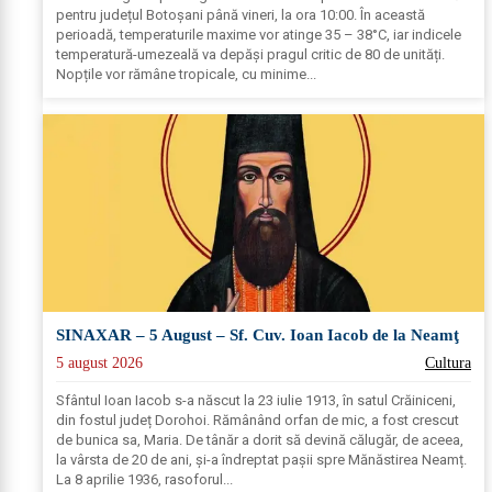
pentru județul Botoșani până vineri, la ora 10:00. În această
perioadă, temperaturile maxime vor atinge 35 – 38°C, iar indicele
temperatură-umezeală va depăși pragul critic de 80 de unități.
Nopțile vor rămâne tropicale, cu minime...
SINAXAR – 5 August – Sf. Cuv. Ioan Iacob de la Neamţ
5 august 2026
Cultura
Sfântul Ioan Iacob s-a născut la 23 iulie 1913, în satul Crăiniceni,
din fostul județ Dorohoi. Rămânând orfan de mic, a fost crescut
de bunica sa, Maria. De tânăr a dorit să devină călugăr, de aceea,
la vârsta de 20 de ani, și-a îndreptat pașii spre Mănăstirea Neamț.
La 8 aprilie 1936, rasoforul...