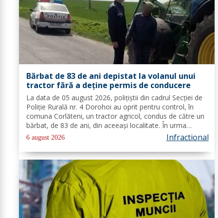
Bărbat de 83 de ani depistat la volanul unui
tractor fără a deține permis de conducere
La data de 05 august 2026, polițiștii din cadrul Secției de
Poliție Rurală nr. 4 Dorohoi au oprit pentru control, în
comuna Corlăteni, un tractor agricol, condus de către un
bărbat, de 83 de ani, din aceeași localitate. În urma
verificărilor efectuate de către polițiști, s-a constatat
Infractional
6 august 2026
faptul că...