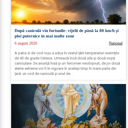
După caniculă vin furtunile: vijelii de până la 80 km/h și
ploi puternice în mai multe zone
6 august 2026
National
A patra zi de cod roşu a adus în vestul ţării temperaturi resimţite
de 43 de grade Celsius. Urmează încă două zile şi două nopţi
caniculare. Se anunţă însă şi un fenomen neobişnuit, de joi două
alerte extreme vor fi în vigoare în acelaşi timp în mare parte din
ţară: un cod de caniculă şi unul de...