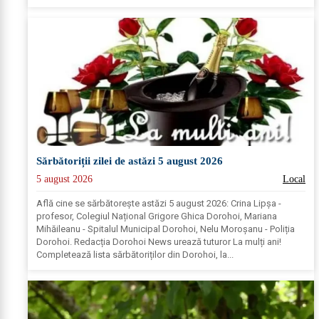
Sărbătoriții zilei de astăzi 5 august 2026
5 august 2026
Local
Află cine se sărbătoreşte astăzi 5 august 2026: Crina Lipșa -
profesor, Colegiul Național Grigore Ghica Dorohoi, Mariana
Mihăileanu - Spitalul Municipal Dorohoi, Nelu Moroșanu - Poliția
Dorohoi. Redacția Dorohoi News urează tuturor La mulți ani!
Completează lista sărbătoriților din Dorohoi, la...