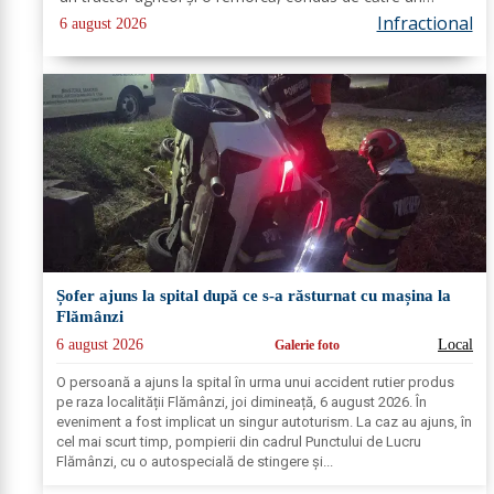
bărbat, de 58 de ani, din comuna Corlăteni. În urma
Infractional
6 august 2026
verificărilor efectuate...
Șofer ajuns la spital după ce s-a răsturnat cu mașina la
Flămânzi
6 august 2026
Local
Galerie foto
O persoană a ajuns la spital în urma unui accident rutier produs
pe raza localității Flămânzi, joi dimineață, 6 august 2026. În
eveniment a fost implicat un singur autoturism. La caz au ajuns, în
cel mai scurt timp, pompierii din cadrul Punctului de Lucru
Flămânzi, cu o autospecială de stingere și...