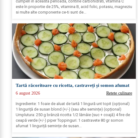
cumperi în aceasta perioada, contine carbohidrati, vitamina C
este în proportie de 25%, vitamina B, acid folic, potasiu, magneziu
si multe alte componente ce-ti sunt de...
Tartă răcoritoare cu ricotta, castraveți și somon afumat
6 august 2026
Retete culinare
Ingrediente: 1 foaie de aluat de tartă 1 lingură unt topit (opțional)
1 linguriță de susan blond (+/-) (sau alte semințe) (opțional)
Umplutura: 250 g brânză ricotta 1/2 lămâie (suc + coajă) 4 fire de
ceapă verde (+/-) piper Toppinguri: 1 castravete 80 gr somon
afumat 1 linguriță semințe de susan...