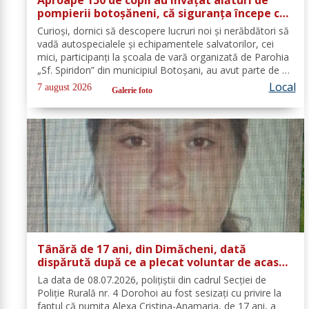
pompierii botoșăneni, că siguranța începe cu
un gest simplu
Curioși, dornici să descopere lucruri noi și nerăbdători să
vadă autospecialele și echipamentele salvatorilor, cei
mici, participanți la școala de vară organizată de Parohia
„Sf. Spiridon” din municipiul Botoșani, au avut parte de o
întâlnire interactivă despre prevenirea situațiilor de
Local
7 august 2026
Galerie foto
urgență și...
Tânără de 17 ani, din Dimăcheni, dată
dispărută după ce a plecat voluntar de acasă
și nu a mai revenit
La data de 08.07.2026, polițiștii din cadrul Secției de
Poliție Rurală nr. 4 Dorohoi au fost sesizați cu privire la
faptul că numita Alexa Cristina-Anamaria, de 17 ani, a