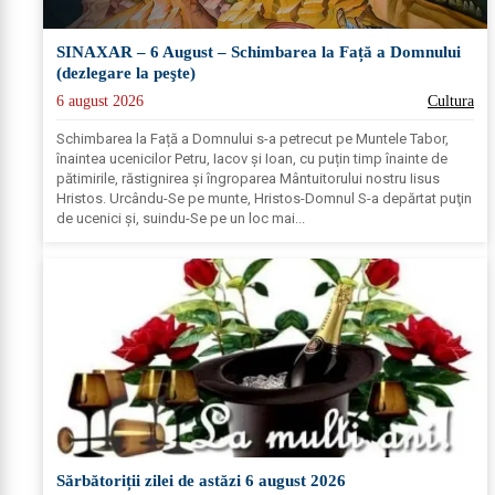
SINAXAR – 6 August – Schimbarea la Față a Domnului
(dezlegare la peşte)
6 august 2026
Cultura
Schimbarea la Față a Domnului s-a petrecut pe Muntele Tabor,
înaintea ucenicilor Petru, Iacov și Ioan, cu puțin timp înainte de
pătimirile, răstignirea și îngroparea Mântuitorului nostru Iisus
Hristos. Urcându-Se pe munte, Hristos-Domnul S-a depărtat puţin
de ucenici şi, suindu-Se pe un loc mai...
Sărbătoriții zilei de astăzi 6 august 2026