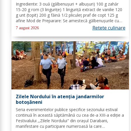
Ingrediente: 3 ouă (gălbenușuri + albușuri) 100 g zahăr
15-20 g rom (3 lingurițe) 1 linguriță extract de vanilie 120
g unt (topit) 200 g făină 1/2 pliculeț praf de copt 125 g
afine Mod de Preparare: Se amestecă gălbenușurile cu
zahărul, romul și vanilia. Se adaugă untul topit, făina și
Retete culinare
7 august 2026
praful de...
Zilele Nordului în atenția jandarmilor
botoșăneni
Seria evenimentelor publice specifice sezonului estival
continuă în această săptămână cu cea de-a XIII-a ediție a
Festivalului ,,Zilele Nordului" din orașul Darabani,
manifestare cu participare numeroasă la care