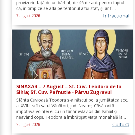
provizoriu față de un bărbat, de 46 de ani, pentru faptul
că, în timp ce se afla pe teritoriul altui stat, și-ar fi
amenințat partenera, prin intermediul unor mesaje
Infractional
7 august 2026
transmise...
SINAXAR – 7 August – Sf. Cuv. Teodora de la
Sihla; Sf. Cuv. Pafnutie - Pârvu Zugravul
Sfânta Cuvioasă Teodora s-a născut pe la jumătatea sec.
al XVII-lea în satul Vânători, jud. Neamţ. Căsătorită
împotriva voinţei ei cu un tânăr evlavios din Ismail şi
neavând copii, Teodora a îmbrăţişat viaţa monahală la
Schitul Vărzăreşti, Vrancea, iar soţul ei, de asemenea, s-a
Cultura
7 august 2026
călugărit la...