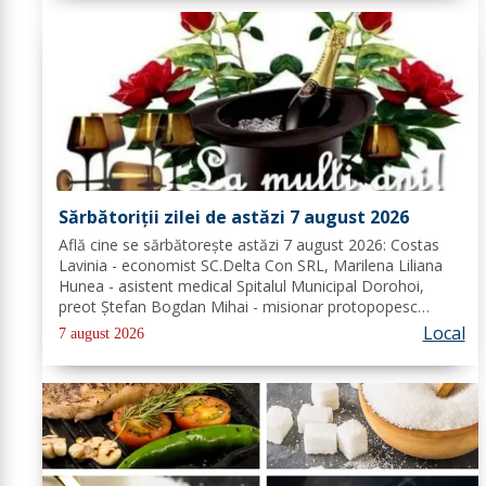
Sărbătoriții zilei de astăzi 7 august 2026
Află cine se sărbătoreşte astăzi 7 august 2026: Costas
Lavinia - economist SC.Delta Con SRL, Marilena Liliana
Hunea - asistent medical Spitalul Municipal Dorohoi,
preot Ștefan Bogdan Mihai - misionar protopopesc
Protopopiatul Dorohoi, Marcela Simona Vieru - profesor
Local
7 august 2026
Grup Școlar Alexandru Vlahuță...