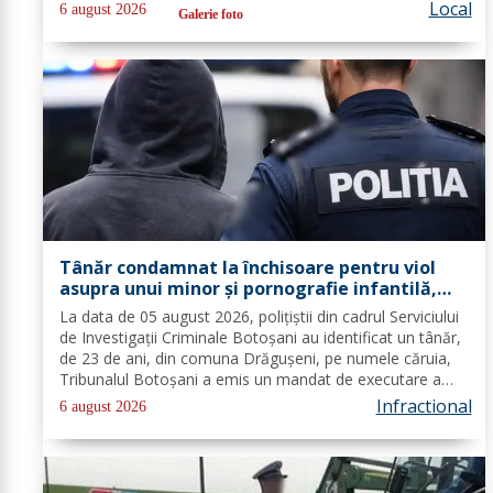
Inspectoratul de Jandarmi Județean Botoșani, în
Local
6 august 2026
Galerie foto
cooperare cu partenerii instituționali,...
Tânăr condamnat la închisoare pentru viol
asupra unui minor și pornografie infantilă,
identificat de polițiști
La data de 05 august 2026, polițiștii din cadrul Serviciului
de Investigații Criminale Botoșani au identificat un tânăr,
de 23 de ani, din comuna Drăgușeni, pe numele căruia,
Tribunalul Botoșani a emis un mandat de executare a
pedepsei cu închisoarea. Tânărul a fost condamnat la 4
Infractional
6 august 2026
ani și 5 luni de...