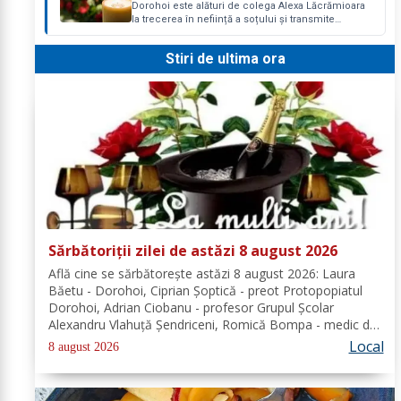
Dorohoi este alături de colega Alexa Lăcrămioara
la trecerea în neființă a soțului și transmite
sincere condoleanțe familiei. Dumnezeu să îl
ierte!
Stiri de ultima ora
Sărbătoriții zilei de astăzi 8 august 2026
Află cine se sărbătoreşte astăzi 8 august 2026: Laura
Băetu - Dorohoi, Ciprian Șoptică - preot Protopopiatul
Dorohoi, Adrian Ciobanu - profesor Grupul Școlar
Alexandru Vlahuță Șendriceni, Romică Bompa - medic de
familie comuna Vârfu Câmpului. Redacția Dorohoi News
Local
8 august 2026
urează tuturor La mulți ani!...