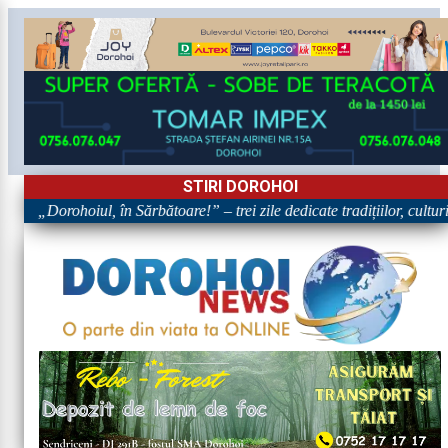
STIRI DOROHOI
ohoiul, în Sărbătoare!” – trei zile dedicate tradițiilor, culturii și comu