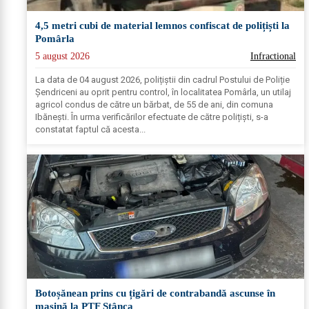
4,5 metri cubi de material lemnos confiscat de polițiști la
Pomârla
5 august 2026
Infractional
La data de 04 august 2026, polițiștii din cadrul Postului de Poliție
Șendriceni au oprit pentru control, în localitatea Pomârla, un utilaj
agricol condus de către un bărbat, de 55 de ani, din comuna
Ibănești. În urma verificărilor efectuate de către polițiști, s-a
constatat faptul că acesta...
Botoșănean prins cu țigări de contrabandă ascunse în
mașină la PTF Stânca