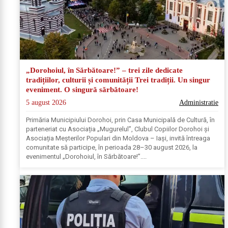
„Dorohoiul, în Sărbătoare!” – trei zile dedicate
tradițiilor, culturii și comunității Trei tradiții. Un singur
eveniment. O singură sărbătoare!
5 august 2026
Administratie
Primăria Municipiului Dorohoi, prin Casa Municipală de Cultură, în
parteneriat cu Asociația „Mugurelul”, Clubul Copiilor Dorohoi și
Asociația Meșterilor Populari din Moldova – Iași, invită întreaga
comunitate să participe, în perioada 28–30 august 2026, la
evenimentul „Dorohoiul, în Sărbătoare!”....