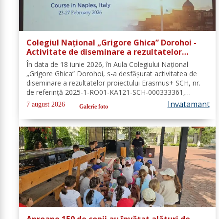
Colegiul Național „Grigore Ghica” Dorohoi -
Activitate de diseminare a rezultatelor
proiectului Erasmus+ SCH, 2025-1-RO01-KA121-
În data de 18 iunie 2026, în Aula Colegiului Național
SCH-000333361
„Grigore Ghica” Dorohoi, s-a desfășurat activitatea de
diseminare a rezultatelor proiectului Erasmus+ SCH, nr.
de referință 2025-1-RO01-KA121-SCH-000333361,
organizată de contabilul-șef, doamna Hrab Cristina, și
Invatamant
7 august 2026
Galerie foto
secretarul unității, doamna Alexa...
Aproape 150 de copii au învățat alături de