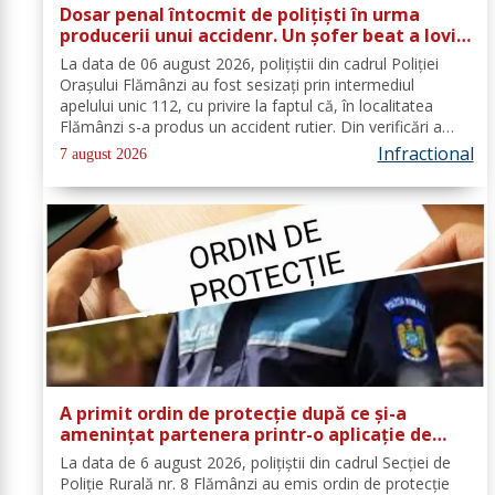
Dosar penal întocmit de polițiști în urma
producerii unui accidenr. Un șofer beat a lovit
un cap de pod
La data de 06 august 2026, polițiștii din cadrul Poliției
Orașului Flămânzi au fost sesizați prin intermediul
apelului unic 112, cu privire la faptul că, în localitatea
Flămânzi s-a produs un accident rutier. Din verificări a
reieșit faptul că, în timp ce se deplasa pe strada Tulburea
Infractional
7 august 2026
din orașul...
A primit ordin de protecție după ce și-a
amenințat partenera printr-o aplicație de
mesagerie
La data de 6 august 2026, polițiștii din cadrul Secției de
Poliție Rurală nr. 8 Flămânzi au emis ordin de protecție