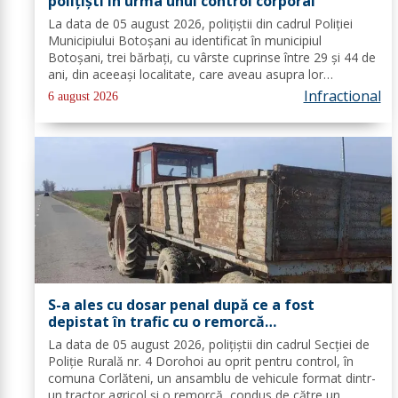
polițiști în urma unui control corporal
La data de 05 august 2026, polițiștii din cadrul Poliției
Municipiului Botoșani au identificat în municipiul
Botoșani, trei bărbați, cu vârste cuprinse între 29 și 44 de
ani, din aceeași localitate, care aveau asupra lor
substanțe psihoactive. În urma efectuării controlului
Infractional
6 august 2026
corporal asupra unuia...
S-a ales cu dosar penal după ce a fost
depistat în trafic cu o remorcă
neînmatriculată
La data de 05 august 2026, polițiștii din cadrul Secției de
Poliție Rurală nr. 4 Dorohoi au oprit pentru control, în
comuna Corlăteni, un ansamblu de vehicule format dintr-
un tractor agricol și o remorcă, condus de către un