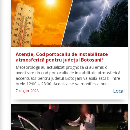
Atenție, Cod portocaliu de instabilitate
atmosferică pentru județul Botoșani!
Meteorologii au actualizat prognoza și au emis o
avertizare tip cod portocaliu de instabilitate atmosferică
accentuată pentru județul Botoșani valabilă astăzi, între
orele 12:00 – 23:00. Aceasta se va manifesta prin
intensificări ale vântului, vijelii puternice (rafale de 70...90
Local
7 august 2026
km/h), averse...