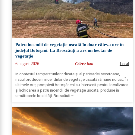
Patru incendii de vegetație uscată în doar câteva ore în
județul Botoșani. La Broscăuți a ars un hectar de
vegetație
6 august 2026
Local
Galerie foto
În contextul temperaturilor ridicate și al perioadei secetoase,
riscul producerii incendiilor de vegetație uscată rămâne ridicat. În
ultimele ore, pompierii botoșăneni au intervenit pentru localizarea
și lichidarea a patru incendii de vegetație uscată, produse în
următoarele localități: Broscăuți –...