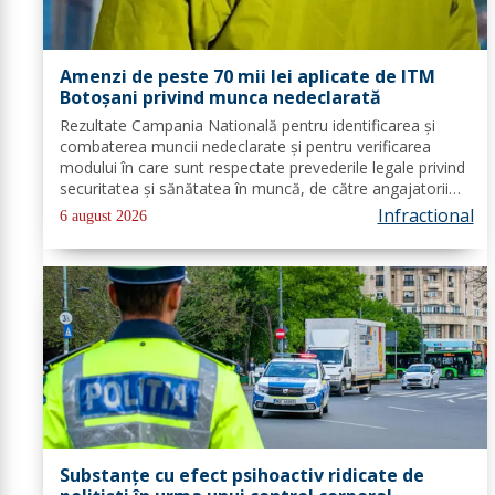
Amenzi de peste 70 mii lei aplicate de ITM
Botoșani privind munca nedeclarată
Rezultate Campania Natională pentru identificarea și
combaterea muncii nedeclarate și pentru verificarea
modului în care sunt respectate prevederile legale privind
securitatea și sănătatea în muncă, de către angajatorii
care desfășoară activități în domeniul Industria
Infractional
6 august 2026
alimentară - cod CAEN 10....
Substanțe cu efect psihoactiv ridicate de