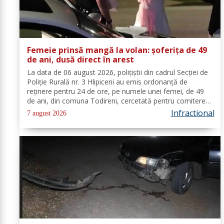
Femeie prinsă mangă la volan: șoferița de 49
de ani, dusă direct în arest
La data de 06 august 2026, polițiștii din cadrul Secției de
Poliție Rurală nr. 3 Hlipiceni au emis ordonanță de
reținere pentru 24 de ore, pe numele unei femei, de 49
de ani, din comuna Todireni, cercetată pentru comiterea
infracțiunii de conducerea unui vehicul sub influența
Infractional
7 august 2026
alcoolului. În urma...