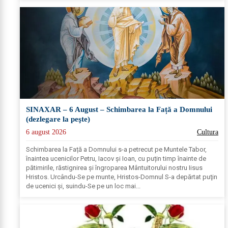
SINAXAR – 6 August – Schimbarea la Față a Domnului
(dezlegare la peşte)
6 august 2026
Cultura
Schimbarea la Față a Domnului s-a petrecut pe Muntele Tabor,
înaintea ucenicilor Petru, Iacov și Ioan, cu puțin timp înainte de
pătimirile, răstignirea și îngroparea Mântuitorului nostru Iisus
Hristos. Urcându-Se pe munte, Hristos-Domnul S-a depărtat puţin
de ucenici şi, suindu-Se pe un loc mai...