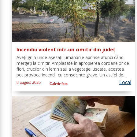
Incendiu violent într-un cimitir din județ
Aveți grijă unde așezați lumânările aprinse atunci când
mergeți la cimitir! Amplasate în apropierea coroanelor de
flori, crucilor din lemn sau a vegetației uscate, acestea
pot provoca incendii cu consecințe grave. Un astfel de
eveniment s-a produs ieri, în cimitirul din localitatea
Local
8 august 2026
Galerie foto
Ichimeni, comuna...