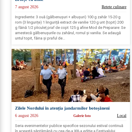
7 august 2026
Retete culinare
Ingrediente: 3 ouă (gălbenușuri + albușuri) 100 g zahăr 15-20 g
rom (3 lingurițe) 1 linguriță extract de vanilie 120 g unt (topit) 200
g făină 1/2 pliculeț praf de copt 125 g afine Mod de Preparare: Se
amestecă gălbenușurile cu zahărul, romul și vanilia. Se adaugă
untul topit, făina și praful de...
Zilele Nordului în atenția jandarmilor botoșăneni
6 august 2026
Local
Galerie foto
Seria evenimentelor publice specifice sezonului estival continuă
în această săptămână cu cea de-a XIII-a ediție a Festivalului