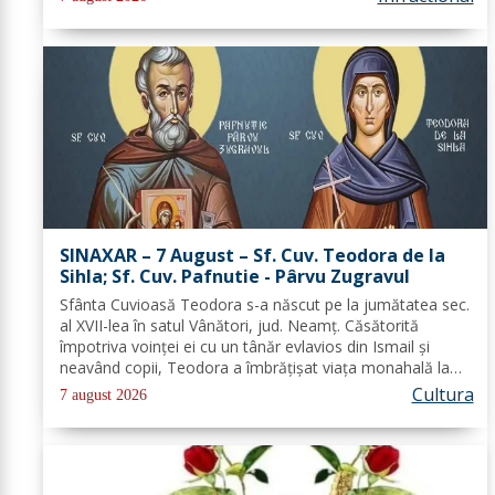
transmise...
SINAXAR – 7 August – Sf. Cuv. Teodora de la
Sihla; Sf. Cuv. Pafnutie - Pârvu Zugravul
Sfânta Cuvioasă Teodora s-a născut pe la jumătatea sec.
al XVII-lea în satul Vânători, jud. Neamţ. Căsătorită
împotriva voinţei ei cu un tânăr evlavios din Ismail şi
neavând copii, Teodora a îmbrăţişat viaţa monahală la
Schitul Vărzăreşti, Vrancea, iar soţul ei, de asemenea, s-a
Cultura
7 august 2026
călugărit la...