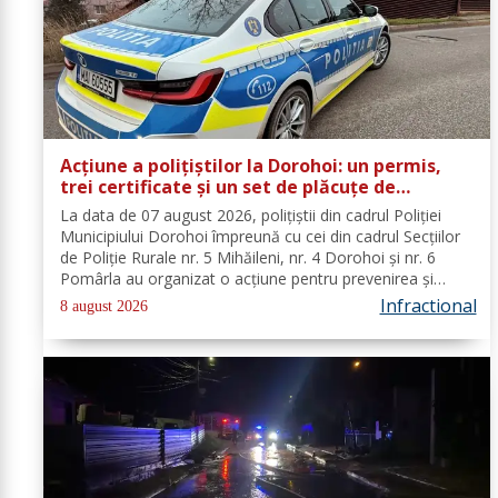
Acțiune a polițiștilor la Dorohoi: un permis,
trei certificate și un set de plăcuțe de
înmatriculare reținute
La data de 07 august 2026, polițiștii din cadrul Poliției
Municipiului Dorohoi împreună cu cei din cadrul Secțiilor
de Poliție Rurale nr. 5 Mihăileni, nr. 4 Dorohoi și nr. 6
Pomârla au organizat o acțiune pentru prevenirea și
combaterea faptelor de natură penală și
Infractional
8 august 2026
contravențională, verificarea...