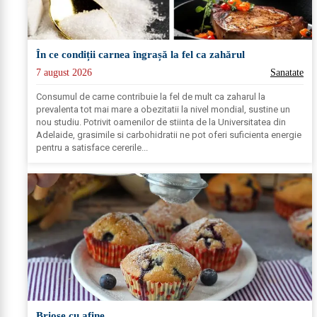
În ce condiții carnea îngrașă la fel ca zahărul
7 august 2026
Sanatate
Consumul de carne contribuie la fel de mult ca zaharul la
prevalenta tot mai mare a obezitatii la nivel mondial, sustine un
nou studiu. Potrivit oamenilor de stiinta de la Universitatea din
Adelaide, grasimile si carbohidratii ne pot oferi suficienta energie
pentru a satisface cererile...
Brioșe cu afine