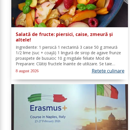
Salată de fructe: piersici, caise, zmeură și
altele!
Ingrediente: 1 piersică 1 nectarină 3 caise 50 g zmeură
1/2 lime (suc + coajă) 1 lingură de sirop de agave frunze
proaspete de busuioc 10 g migdale feliate Mod de
Preparare: Clătiți fructele înainte de utilizare. Se taie
piersicile, nectarinele și caisele în felii subțiri. Stoarceți
Retete culinare
8 august 2026
lămâia și...