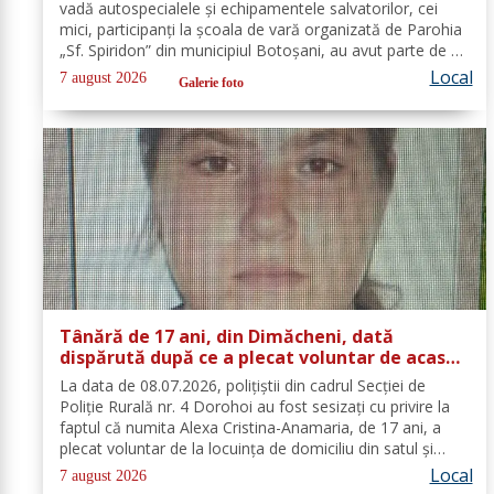
vadă autospecialele și echipamentele salvatorilor, cei
mici, participanți la școala de vară organizată de Parohia
„Sf. Spiridon” din municipiul Botoșani, au avut parte de o
întâlnire interactivă despre prevenirea situațiilor de
Local
7 august 2026
Galerie foto
urgență și...
Tânără de 17 ani, din Dimăcheni, dată
dispărută după ce a plecat voluntar de acasă
și nu a mai revenit
La data de 08.07.2026, polițiștii din cadrul Secției de
Poliție Rurală nr. 4 Dorohoi au fost sesizați cu privire la
faptul că numita Alexa Cristina-Anamaria, de 17 ani, a
plecat voluntar de la locuința de domiciliu din satul și
comuna Dimăcheni, județul Botoșani. Semnalmentele
Local
7 august 2026
numitei Alexa...