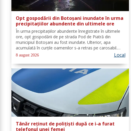
Opt gospodării din Botoșani inundate în urma
precipitațiilor abundente din ultimele ore
În urma precipitațiilor abundente înregistrate în ultimele
ore, opt gospodării de pe strada Pod de Piatră din
municipiul Botoșani au fost inundate. Ulterior, apa
acumulată în curțile oamenilor s-a retras pe carosabil.
Pentru evacuarea apei, pompierii militari din cadrul
Local
8 august 2026
Detașamentului Botoșani au...
Tânăr reținut de polițiști după ce i-a furat
telefonul unei femei