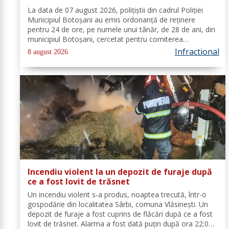
La data de 07 august 2026, polițiștii din cadrul Poliției
Municipiul Botoșani au emis ordonanță de reținere
pentru 24 de ore, pe numele unui tânăr, de 28 de ani, din
municipiul Botoșani, cercetat pentru comiterea
infracțiunii de furt. În urma probatoriului administrat, s-a
Infractional
8 august 2026
stabilit faptul că, în...
Incendiu violent la un depozit de furaje după
ce a fost lovit de trăsnet
Un incendiu violent s-a produs, noaptea trecută, într-o
gospodărie din localitatea Sârbi, comuna Vlăsinești. Un
depozit de furaje a fost cuprins de flăcări după ce a fost
lovit de trăsnet. Alarma a fost dată puțin după ora 22:00.