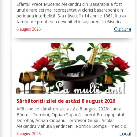
Sfântul Preot Mucenic Alexandru din Basarabia a fost
unul dintre cei mai reprezentativi clerici basarabeni din
perioada interbelică. S-a născut în 14 aprilie 1861, într-o
familie de preot, și a devenit el însuși preot la Biserica
„Aleksandr Nevski” din Călăraşi-sat, în Republica Moldova
Cultura
8 august 2026
de azi. A...
Sărbătoriții zilei de astăzi 8 august 2026
Află cine se sărbătoreşte astăzi 8 august 2026: Laura
Băetu - Dorohoi, Ciprian Șoptică - preot Protopopiatul
Dorohoi, Adrian Ciobanu - profesor Grupul Școlar
Alexandru Vlahuță Șendriceni, Romică Bompa - medic de
familie comuna Vârfu Câmpului. Redacția Dorohoi News
Local
8 august 2026