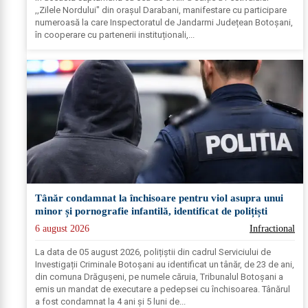
,,Zilele Nordului" din orașul Darabani, manifestare cu participare
numeroasă la care Inspectoratul de Jandarmi Județean Botoșani,
în cooperare cu partenerii instituționali,...
Tânăr condamnat la închisoare pentru viol asupra unui
minor și pornografie infantilă, identificat de polițiști
6 august 2026
Infractional
La data de 05 august 2026, polițiștii din cadrul Serviciului de
Investigații Criminale Botoșani au identificat un tânăr, de 23 de ani,
din comuna Drăgușeni, pe numele căruia, Tribunalul Botoșani a
emis un mandat de executare a pedepsei cu închisoarea. Tânărul
a fost condamnat la 4 ani și 5 luni de...