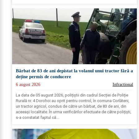
Bărbat de 83 de ani depistat la volanul unui tractor fără a
deține permis de conducere
6 august 2026
Infractional
La data de 05 august 2026, polițiștii din cadrul Secției de Poliție
Rurală nr. 4 Dorohoi au oprit pentru control, în comuna Corlăteni,
un tractor agricol, condus de către un bărbat, de 83 de ani, din
aceeași localitate. În urma verificărilor efectuate de către polițiști,
s-a constatat faptul că...