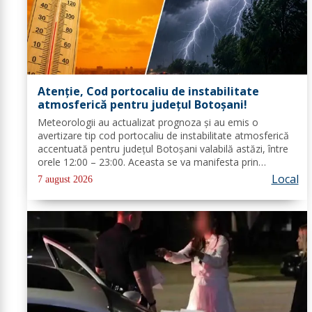
Atenție, Cod portocaliu de instabilitate
atmosferică pentru județul Botoșani!
Meteorologii au actualizat prognoza și au emis o
avertizare tip cod portocaliu de instabilitate atmosferică
accentuată pentru județul Botoșani valabilă astăzi, între
orele 12:00 – 23:00. Aceasta se va manifesta prin
intensificări ale vântului, vijelii puternice (rafale de 70...90
Local
7 august 2026
km/h), averse...