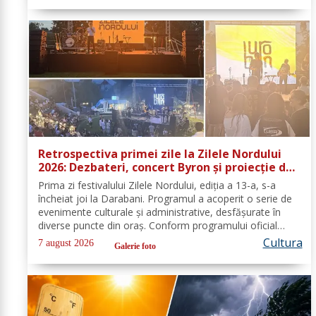
Retrospectiva primei zile la Zilele Nordului
2026: Dezbateri, concert Byron și proiecție de
film
Prima zi festivalului Zilele Nordului, ediția a 13-a, s-a
încheiat joi la Darabani. Programul a acoperit o serie de
evenimente culturale și administrative, desfășurate în
diverse puncte din oraș. Conform programului oficial
comunicat de Asociația Nord, mai jos se regăsește
Cultura
7 august 2026
Galerie foto
sinteza activităților,...