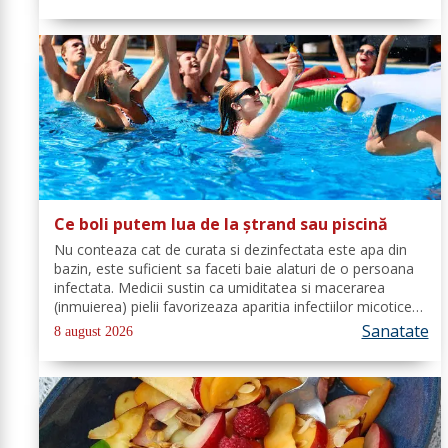
urează tuturor La mulți ani!...
Ce boli putem lua de la ștrand sau piscină
Nu conteaza cat de curata si dezinfectata este apa din
bazin, este suficient sa faceti baie alaturi de o persoana
infectata. Medicii sustin ca umiditatea si macerarea
(inmuierea) pielii favorizeaza aparitia infectiilor micotice,
care prin apa se transmit mult mai usor. Cel mai intalnit
Sanatate
8 august 2026
tip de...