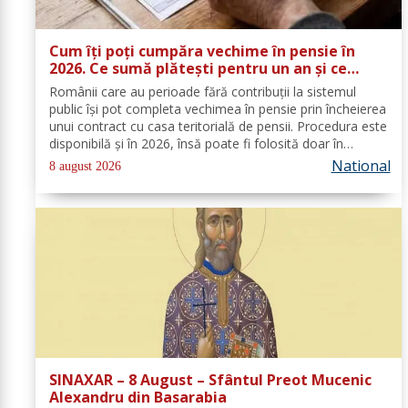
Cum îți poți cumpăra vechime în pensie în
2026. Ce sumă plătești pentru un an și ce
documente trebuie depuse
Românii care au perioade fără contribuții la sistemul
public își pot completa vechimea în pensie prin încheierea
unui contract cu casa teritorială de pensii. Procedura este
disponibilă și în 2026, însă poate fi folosită doar în
condițiile prevăzute de lege. Costul depinde de salariul
National
8 august 2026
minim brut...
SINAXAR – 8 August – Sfântul Preot Mucenic
Alexandru din Basarabia