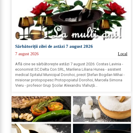
Sărbătoriții zilei de astăzi 7 august 2026
7 august 2026
Local
Află cine se sărbătoreşte astăzi 7 august 2026: Costas Lavinia -
economist SC.Delta Con SRL, Marilena Liliana Hunea - asistent
medical Spitalul Municipal Dorohoi, preot Ștefan Bogdan Mihai -
misionar protopopesc Protopopiatul Dorohoi, Marcela Simona
Vieru - profesor Grup Școlar Alexandru Vlahuță...