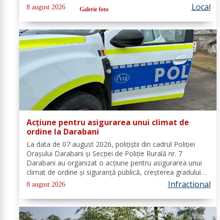
La caz s-au deplasat, în cel mai scurt timp, pompierii din
Local
8 august 2026
Galerie foto
cadrul...
Acțiune pentru asigurarea unui climat de
ordine la Darabani
La data de 07 august 2026, polițiștii din cadrul Poliției
Orașului Darabani și Secției de Poliție Rurală nr. 7
Darabani au organizat o acțiune pentru asigurarea unui
climat de ordine și siguranță publică, creșterea gradului
de siguranță rutieră și combaterea faptelor antisociale, în
Infractional
8 august 2026
localitatea...