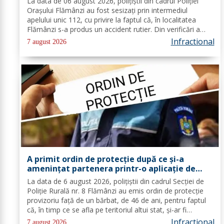
La data de 06 august 2026, polițiștii din cadrul Poliției
Orașului Flămânzi au fost sesizați prin intermediul
apelului unic 112, cu privire la faptul că, în localitatea
Flămânzi s-a produs un accident rutier. Din verificări a
reieșit faptul că, în timp ce se deplasa pe strada Tulburea
Infractional
7 august 2026
din orașul...
A primit ordin de protecție după ce și-a
amenințat partenera printr-o aplicație de
mesagerie
La data de 6 august 2026, polițiștii din cadrul Secției de
Poliție Rurală nr. 8 Flămânzi au emis ordin de protecție
provizoriu față de un bărbat, de 46 de ani, pentru faptul
că, în timp ce se afla pe teritoriul altui stat, și-ar fi
amenințat partenera, prin intermediul unor mesaje
Infractional
7 august 2026