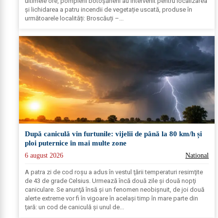
ultimele ore, pompierii botoșăneni au intervenit pentru localizarea
și lichidarea a patru incendii de vegetație uscată, produse în
următoarele localități: Broscăuți –...
După caniculă vin furtunile: vijelii de până la 80 km/h și
ploi puternice în mai multe zone
6 august 2026
National
A patra zi de cod roşu a adus în vestul ţării temperaturi resimţite
de 43 de grade Celsius. Urmează încă două zile şi două nopţi
caniculare. Se anunţă însă şi un fenomen neobişnuit, de joi două
alerte extreme vor fi în vigoare în acelaşi timp în mare parte din
ţară: un cod de caniculă şi unul de...