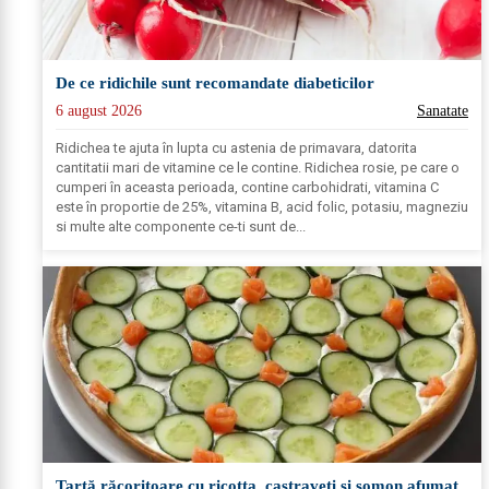
De ce ridichile sunt recomandate diabeticilor
6 august 2026
Sanatate
Ridichea te ajuta în lupta cu astenia de primavara, datorita
cantitatii mari de vitamine ce le contine. Ridichea rosie, pe care o
cumperi în aceasta perioada, contine carbohidrati, vitamina C
este în proportie de 25%, vitamina B, acid folic, potasiu, magneziu
si multe alte componente ce-ti sunt de...
Tartă răcoritoare cu ricotta, castraveți și somon afumat