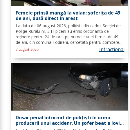
Femeie prinsă mangă la volan: șoferița de 49
de ani, dusă direct în arest
La data de 06 august 2026, polițiștii din cadrul Secției de
Poliție Rurală nr. 3 Hlipiceni au emis ordonanță de
reținere pentru 24 de ore, pe numele unei femei, de 49
de ani, din comuna Todireni, cercetată pentru comiterea
infracțiunii de conducerea unui vehicul sub influența
Infractional
7 august 2026
alcoolului. În urma...
Dosar penal întocmit de polițiști în urma
producerii unui accidenr. Un șofer beat a lovit
un cap de pod