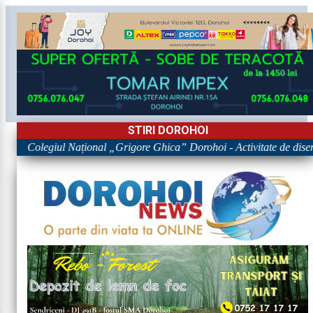
STIRI DOROHOI
egiul Național „Grigore Ghica” Dorohoi - Activitate de diseminare