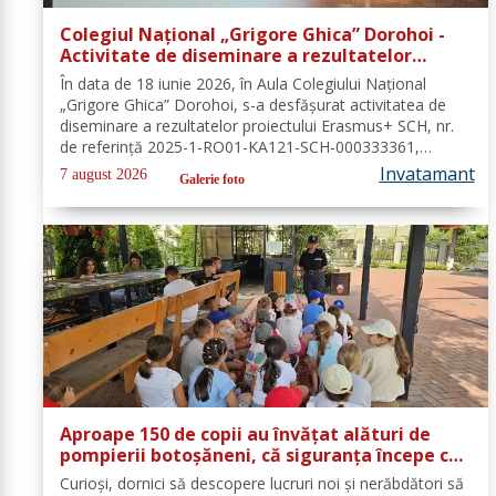
Colegiul Național „Grigore Ghica” Dorohoi -
Activitate de diseminare a rezultatelor
proiectului Erasmus+ SCH, 2025-1-RO01-KA121-
În data de 18 iunie 2026, în Aula Colegiului Național
SCH-000333361
„Grigore Ghica” Dorohoi, s-a desfășurat activitatea de
diseminare a rezultatelor proiectului Erasmus+ SCH, nr.
de referință 2025-1-RO01-KA121-SCH-000333361,
organizată de contabilul-șef, doamna Hrab Cristina, și
Invatamant
7 august 2026
Galerie foto
secretarul unității, doamna Alexa...
Aproape 150 de copii au învățat alături de
pompierii botoșăneni, că siguranța începe cu
un gest simplu
Curioși, dornici să descopere lucruri noi și nerăbdători să