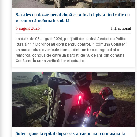
S-a ales cu dosar penal după ce a fost depistat în trafic cu
o remorcă neînmatriculată
6 august 2026
Infractional
La data de 05 august 2026, polițiștii din cadrul Secției de Poliție
Rurală nr. 4 Dorohoi au oprit pentru control, în comuna Corlăteni,
un ansamblu de vehicule format dintr-un tractor agricol și o
remorcă, condus de către un bărbat, de 58 de ani, din comuna
Corlăteni. În urma verificărilor efectuate...
Șofer ajuns la spital după ce s-a răsturnat cu mașina la