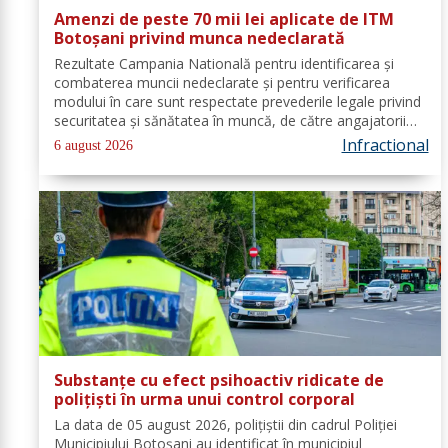
Amenzi de peste 70 mii lei aplicate de ITM
Botoșani privind munca nedeclarată
Rezultate Campania Natională pentru identificarea și
combaterea muncii nedeclarate și pentru verificarea
modului în care sunt respectate prevederile legale privind
securitatea și sănătatea în muncă, de către angajatorii
care desfășoară activități în domeniul Industria
Infractional
6 august 2026
alimentară - cod CAEN 10....
Substanțe cu efect psihoactiv ridicate de
polițiști în urma unui control corporal
La data de 05 august 2026, polițiștii din cadrul Poliției
Municipiului Botoșani au identificat în municipiul