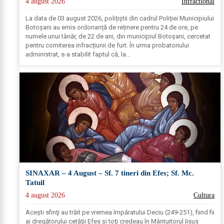
4 august 2026
Infractional
La data de 03 august 2026, polițiștii din cadrul Poliției Municipiului
Botoșani au emis ordonanță de reținere pentru 24 de ore, pe
numele unui tânăr, de 22 de ani, din municipiul Botoșani, cercetat
pentru comiterea infracțiunii de furt. În urma probatoriului
administrat, s-a stabilit faptul că, la...
SINAXAR – 4 August – Sf. 7 tineri din Efes; Sf. Mc.
Tatuil
4 august 2026
Cultura
Aceşti sfinţi au trăit pe vremea împăratului Deciu (249-251), fiind fii
ai dregătorului cetăţii Efes şi toţi credeau în Mântuitorul Iisus