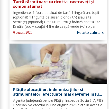
Tartă răcoritoare cu ricotta, castraveți și
somon afumat
Ingrediente: 1 foaie de aluat de tartă 1 lingură unt topit
(opțional) 1 linguriță de susan blond (+/-) (sau alte
semințe) (opțional) Umplutura: 250 g brânză ricotta 1/2
lămâie (suc + coajă) 4 fire de ceapă verde (+/-) piper
Toppinguri: 1 castravete 80 gr somon afumat 1 linguriță
Retete culinare
6 august 2026
semințe de susan...
Plățile alocațiilor, indemnizațiilor și
stimulentelor, efectuate mai devreme în luna
august 2026
Agenția Județeană pentru Plăți și Inspecție Socială (AJPIS)
Botoșani va efectua în luna august 2026 plata în avans a