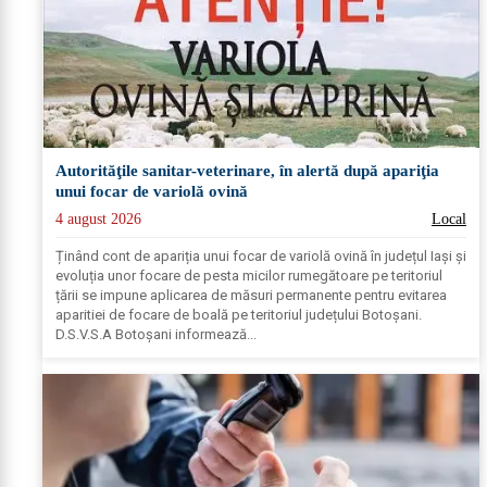
Autorităţile sanitar-veterinare, în alertă după apariţia
unui focar de variolă ovină
4 august 2026
Local
Ținând cont de apariția unui focar de variolă ovină în județul Iași și
evoluția unor focare de pesta micilor rumegătoare pe teritoriul
țării se impune aplicarea de măsuri permanente pentru evitarea
aparitiei de focare de boală pe teritoriul județului Botoșani.
D.S.V.S.A Botoșani informează...