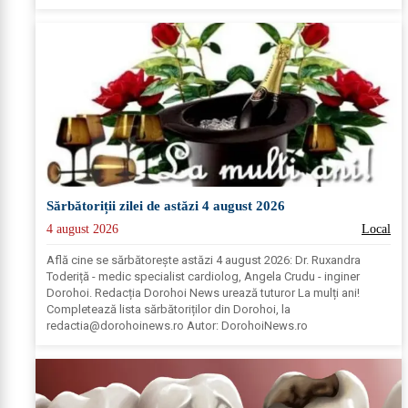
Sărbătoriții zilei de astăzi 4 august 2026
4 august 2026
Local
Află cine se sărbătoreşte astăzi 4 august 2026: Dr. Ruxandra
Toderiță - medic specialist cardiolog, Angela Crudu - inginer
Dorohoi. Redacția Dorohoi News urează tuturor La mulți ani!
Completează lista sărbătoriților din Dorohoi, la
redactia@dorohoinews.ro
Autor: DorohoiNews.ro