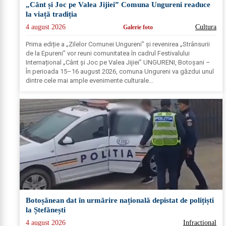
„Cânt și Joc pe Valea Jijiei” Comuna Ungureni readuce
la viață tradiția
4 august 2026
Cultura
Galerie foto
Prima ediție a „Zilelor Comunei Ungureni” și revenirea „Strânsurii
de la Epureni” vor reuni comunitatea în cadrul Festivalului
Internațional „Cânt și Joc pe Valea Jijiei” UNGURENI, Botoșani –
În perioada 15–16 august 2026, comuna Ungureni va găzdui unul
dintre cele mai ample evenimente culturale...
Botoșănean dat în urmărire națională depistat de polițiști
la Ștefănești
4 august 2026
Infractional