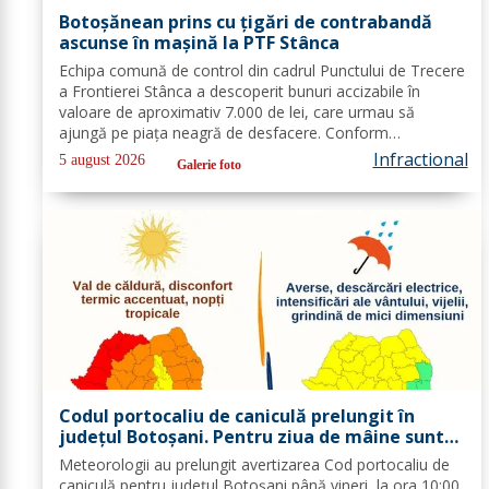
Botoșănean prins cu țigări de contrabandă
ascunse în mașină la PTF Stânca
Echipa comună de control din cadrul Punctului de Trecere
a Frontierei Stânca a descoperit bunuri accizabile în
valoare de aproximativ 7.000 de lei, care urmau să
ajungă pe piaţa neagră de desfacere. Conform
prevederilor legale, persoana a fost sancționată
Infractional
5 august 2026
Galerie foto
contravențional cu amendă în valoare de...
Codul portocaliu de caniculă prelungit în
județul Botoșani. Pentru ziua de mâine sunt
prognozate și furtuni
Meteorologii au prelungit avertizarea Cod portocaliu de
caniculă pentru județul Botoșani până vineri, la ora 10:00.