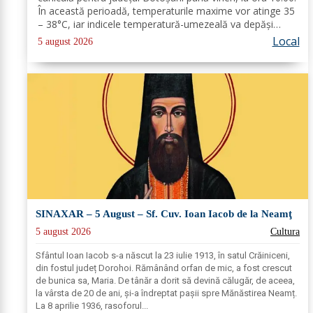
În această perioadă, temperaturile maxime vor atinge 35
– 38°C, iar indicele temperatură-umezeală va depăși
pragul critic de 80 de unități. Nopțile vor rămâne
Local
5 august 2026
tropicale, cu minime...
SINAXAR – 5 August – Sf. Cuv. Ioan Iacob de la Neamţ
5 august 2026
Cultura
Sfântul Ioan Iacob s-a născut la 23 iulie 1913, în satul Crăiniceni,
din fostul județ Dorohoi. Rămânând orfan de mic, a fost crescut
de bunica sa, Maria. De tânăr a dorit să devină călugăr, de aceea,
la vârsta de 20 de ani, și-a îndreptat pașii spre Mănăstirea Neamț.
La 8 aprilie 1936, rasoforul...