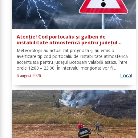
Atenție! Cod portocaliu și galben de
instabilitate atmosferică pentru județul
Botoșani
Meteorologii au actualizat prognoza și au emis o
avertizare tip cod portocaliu de instabilitate atmosferică
accentuată pentru județul Botoșani valabilă astăzi, între
orele 12:00 – 23:00. În intervalul menționat vor fi
perioade cu instabilitate atmosferică accentuată ce se va
Local
6 august 2026
manifesta prin...