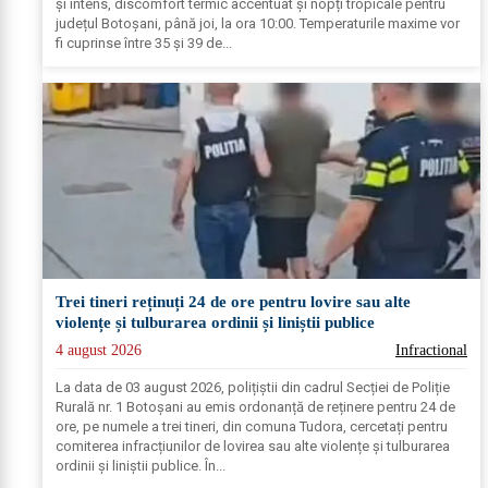
și intens, discomfort termic accentuat și nopți tropicale pentru
județul Botoșani, până joi, la ora 10:00. Temperaturile maxime vor
fi cuprinse între 35 și 39 de...
Trei tineri reținuți 24 de ore pentru lovire sau alte
violențe și tulburarea ordinii și liniștii publice
4 august 2026
Infractional
La data de 03 august 2026, polițiștii din cadrul Secției de Poliție
Rurală nr. 1 Botoșani au emis ordonanță de reținere pentru 24 de
ore, pe numele a trei tineri, din comuna Tudora, cercetați pentru
comiterea infracțiunilor de lovirea sau alte violențe și tulburarea
ordinii și liniștii publice. În...