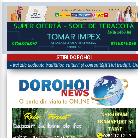
STIRI DOROHOI
„Dorohoiul, în Sărbătoare!” – trei zile dedicate tradițiilor, culturii și 