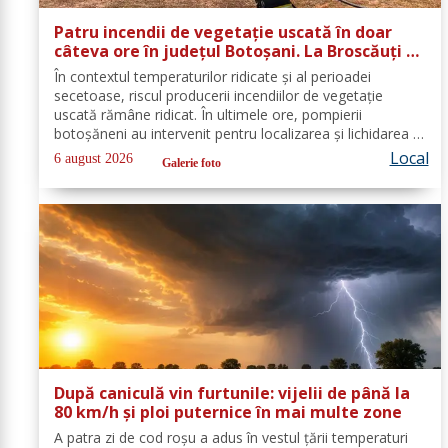
Patru incendii de vegetație uscată în doar
câteva ore în județul Botoșani. La Broscăuți a
ars un hectar de vegetație
În contextul temperaturilor ridicate și al perioadei
secetoase, riscul producerii incendiilor de vegetație
uscată rămâne ridicat. În ultimele ore, pompierii
botoșăneni au intervenit pentru localizarea și lichidarea a
patru incendii de vegetație uscată, produse în
Local
6 august 2026
Galerie foto
următoarele localități: Broscăuți –...
După caniculă vin furtunile: vijelii de până la
80 km/h și ploi puternice în mai multe zone
A patra zi de cod roşu a adus în vestul ţării temperaturi