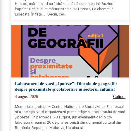
Hristos, mărturisind cu îndrăzneală că sunt creştini. Auzind
împăratul că ei sunt mărturisitori ai lui Hristos, i-a chemat la
judecată. În faţa lui Deciu, cei...
Laboratorul de vară „Ipoteze”: Dincolo de geografii:
despre proximitate și colaborare în sectorul cultural
4 august 2026
Cultura
Memorialul Ipotești – Centrul Național de Studii „Mihai Eminescu”
și Asociația Nord organizează prima ediție a laboratorului de vară
„Ipoteze”, în perioada 5-8 august, (un eveniment de tip co-
laborator), reunind 20 de profesioniști din domeniul cultural din
România, Republica Moldova, Ucraina și...