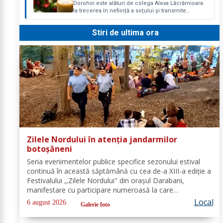
Dorohoi este alături de colega Alexa Lăcrămioara
la trecerea în neființă a soțului și transmite
sincere condoleanțe familiei. Dumnezeu să îl
ierte!
Stiri de ultima ora
Zilele Nordului în atenția jandarmilor
botoșăneni
Seria evenimentelor publice specifice sezonului estival
continuă în această săptămână cu cea de-a XIII-a ediție a
Festivalului ,,Zilele Nordului" din orașul Darabani,
manifestare cu participare numeroasă la care
Inspectoratul de Jandarmi Județean Botoșani, în
Local
6 august 2026
Galerie foto
cooperare cu partenerii instituționali,...