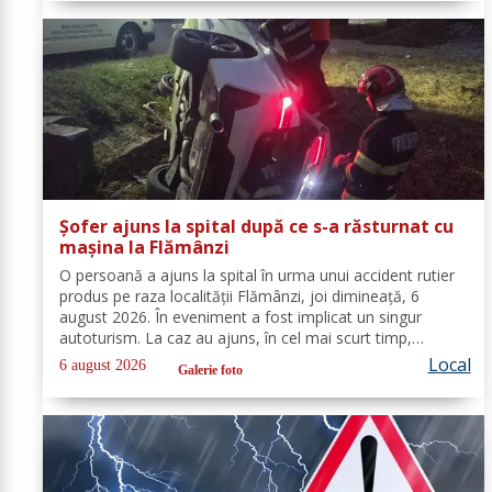
Șofer ajuns la spital după ce s-a răsturnat cu
mașina la Flămânzi
O persoană a ajuns la spital în urma unui accident rutier
produs pe raza localității Flămânzi, joi dimineață, 6
august 2026. În eveniment a fost implicat un singur
autoturism. La caz au ajuns, în cel mai scurt timp,
pompierii din cadrul Punctului de Lucru Flămânzi, cu o
Local
6 august 2026
Galerie foto
autospecială de stingere și...