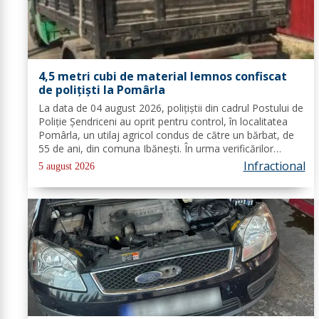
4,5 metri cubi de material lemnos confiscat
de polițiști la Pomârla
La data de 04 august 2026, polițiștii din cadrul Postului de
Poliție Șendriceni au oprit pentru control, în localitatea
Pomârla, un utilaj agricol condus de către un bărbat, de
55 de ani, din comuna Ibănești. În urma verificărilor
efectuate de către polițiști, s-a constatat faptul că
Infractional
5 august 2026
acesta...