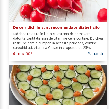
De ce ridichile sunt recomandate diabeticilor
Ridichea te ajuta în lupta cu astenia de primavara,
datorita cantitatii mari de vitamine ce le contine. Ridichea
rosie, pe care o cumperi în aceasta perioada, contine
carbohidrati, vitamina C este în proportie de 25%,
vitamina B, acid folic, potasiu, magneziu si multe alte
Sanatate
6 august 2026
componente ce-ti sunt de...