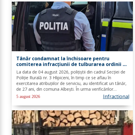
Tânăr condamnat la închisoare pentru
comiterea infracțiunii de tulburarea ordinii și
liniștii publice
La data de 04 august 2026, polițiștii din cadrul Secției de
Poliție Rurală nr. 3 Hlipiceni, în timp ce se aflau în
exercitarea atribuțiilor de serviciu, au identificat un tânăr,
de 27 ani, din comuna Albești. În urma verificărilor
efectuate de către polițiști, s-a constatat faptul că pe
Infractional
5 august 2026
numele...