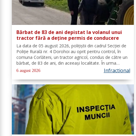
Bărbat de 83 de ani depistat la volanul unui
tractor fără a deține permis de conducere
La data de 05 august 2026, polițiștii din cadrul Secției de
Poliție Rurală nr. 4 Dorohoi au oprit pentru control, în
comuna Corlăteni, un tractor agricol, condus de către un
bărbat, de 83 de ani, din aceeași localitate. În urma
verificărilor efectuate de către polițiști, s-a constatat
Infractional
6 august 2026
faptul că...