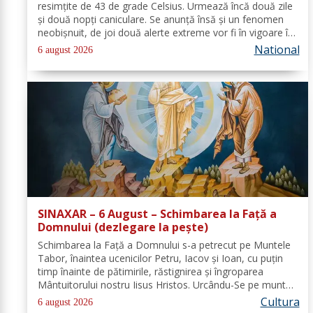
resimţite de 43 de grade Celsius. Urmează încă două zile
şi două nopţi caniculare. Se anunţă însă şi un fenomen
neobişnuit, de joi două alerte extreme vor fi în vigoare în
acelaşi timp în mare parte din ţară: un cod de caniculă şi
National
6 august 2026
unul de...
SINAXAR – 6 August – Schimbarea la Față a
Domnului (dezlegare la peşte)
Schimbarea la Față a Domnului s-a petrecut pe Muntele
Tabor, înaintea ucenicilor Petru, Iacov și Ioan, cu puțin
timp înainte de pătimirile, răstignirea și îngroparea
Mântuitorului nostru Iisus Hristos. Urcându-Se pe munte,
Hristos-Domnul S-a depărtat puţin de ucenici şi, suindu-
Cultura
6 august 2026
Se pe un loc mai...