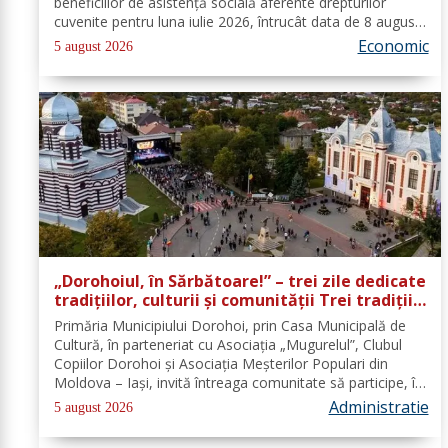
beneficiilor de asistență socială aferente drepturilor
cuvenite pentru luna iulie 2026, întrucât data de 8 august
2026, prevăzută în calendarul de plată, este zi
Economic
5 august 2026
nelucrătoare....
„Dorohoiul, în Sărbătoare!” – trei zile dedicate
tradițiilor, culturii și comunității Trei tradiții.
Un singur eveniment. O singură sărbătoare!
Primăria Municipiului Dorohoi, prin Casa Municipală de
Cultură, în parteneriat cu Asociația „Mugurelul”, Clubul
Copiilor Dorohoi și Asociația Meșterilor Populari din
Moldova – Iași, invită întreaga comunitate să participe, în
perioada 28–30 august 2026, la evenimentul „Dorohoiul,
Administratie
5 august 2026
în Sărbătoare!”....