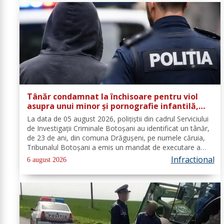
Tânăr condamnat la închisoare pentru viol
asupra unui minor și pornografie infantilă,
identificat de polițiști
La data de 05 august 2026, polițiștii din cadrul Serviciului
de Investigații Criminale Botoșani au identificat un tânăr,
de 23 de ani, din comuna Drăgușeni, pe numele căruia,
Tribunalul Botoșani a emis un mandat de executare a
pedepsei cu închisoarea. Tânărul a fost condamnat la 4
Infractional
6 august 2026
ani și 5 luni de...