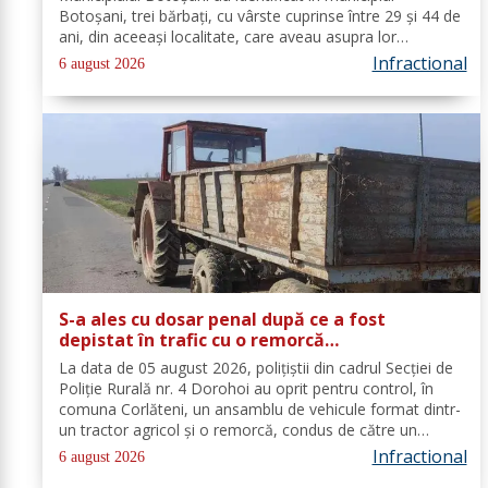
Botoșani, trei bărbați, cu vârste cuprinse între 29 și 44 de
ani, din aceeași localitate, care aveau asupra lor
substanțe psihoactive. În urma efectuării controlului
Infractional
6 august 2026
corporal asupra unuia...
S-a ales cu dosar penal după ce a fost
depistat în trafic cu o remorcă
neînmatriculată
La data de 05 august 2026, polițiștii din cadrul Secției de
Poliție Rurală nr. 4 Dorohoi au oprit pentru control, în
comuna Corlăteni, un ansamblu de vehicule format dintr-
un tractor agricol și o remorcă, condus de către un
bărbat, de 58 de ani, din comuna Corlăteni. În urma
Infractional
6 august 2026
verificărilor efectuate...