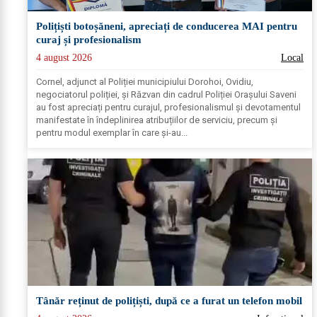
Polițiști botoșăneni, apreciați de conducerea MAI pentru
curaj și profesionalism
4 august 2026
Local
Cornel, adjunct al Poliției municipiului Dorohoi, Ovidiu,
negociatorul poliției, și Răzvan din cadrul Poliției Orașului Saveni
au fost apreciați pentru curajul, profesionalismul și devotamentul
manifestate în îndeplinirea atribuțiilor de serviciu, precum și
pentru modul exemplar în care și-au...
Tânăr reținut de polițiști, după ce a furat un telefon mobil