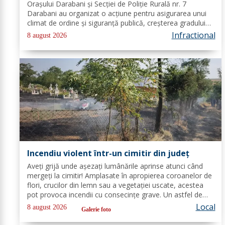
Orașului Darabani și Secției de Poliție Rurală nr. 7
Darabani au organizat o acțiune pentru asigurarea unui
climat de ordine și siguranță publică, creșterea gradului
de siguranță rutieră și combaterea faptelor antisociale, în
Infractional
8 august 2026
localitatea...
Incendiu violent într-un cimitir din județ
Aveți grijă unde așezați lumânările aprinse atunci când
mergeți la cimitir! Amplasate în apropierea coroanelor de
flori, crucilor din lemn sau a vegetației uscate, acestea
pot provoca incendii cu consecințe grave. Un astfel de
eveniment s-a produs ieri, în cimitirul din localitatea
Local
8 august 2026
Galerie foto
Ichimeni, comuna...