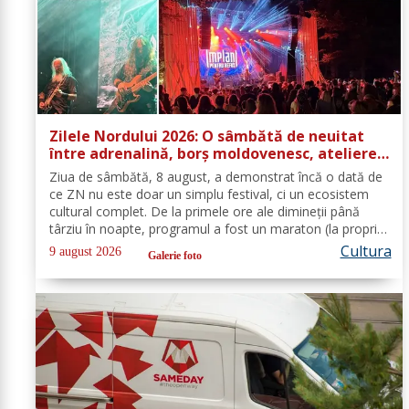
Zilele Nordului 2026: O sâmbătă de neuitat
între adrenalină, borș moldovenesc, ateliere
și concerte
Ziua de sâmbătă, 8 august, a demonstrat încă o dată de
ce ZN nu este doar un simplu festival, ci un ecosistem
cultural complet. De la primele ore ale dimineții până
târziu în noapte, programul a fost un maraton (la propriu
și la figurat) de emoții, gusturi, dezbateri și decibeli,
Cultura
9 august 2026
Galerie foto
transformând...