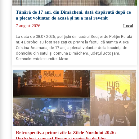
Tânără de 17 ani, din Dimăcheni, dată dispărută după ce
a plecat voluntar de acasă și nu a mai revenit
7 august 2026
Local
La data de 08.07.2026, polițiștii din cadrul Secției de Poliție Rurală
nr. 4 Dorohoi au fost sesizați cu privire la faptul că numita Alexa
Cristina-Anamaria, de 17 ani, a plecat voluntar de la locuința de
domiciliu din satul și comuna Dimăcheni, județul Botoșani.
Semnalmentele numitei Alexa...
Retrospectiva primei zile la Zilele Nordului 2026:
Dezbateri, concert Byron și proiecție de film