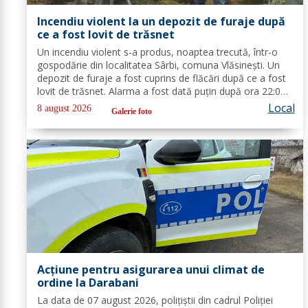
Incendiu violent la un depozit de furaje după
ce a fost lovit de trăsnet
Un incendiu violent s-a produs, noaptea trecută, într-o
gospodărie din localitatea Sârbi, comuna Vlăsinești. Un
depozit de furaje a fost cuprins de flăcări după ce a fost
lovit de trăsnet. Alarma a fost dată puțin după ora 22:00.
La caz s-au deplasat, în cel mai scurt timp, pompierii din
Local
8 august 2026
Galerie foto
cadrul...
Acțiune pentru asigurarea unui climat de
ordine la Darabani
La data de 07 august 2026, polițiștii din cadrul Poliției