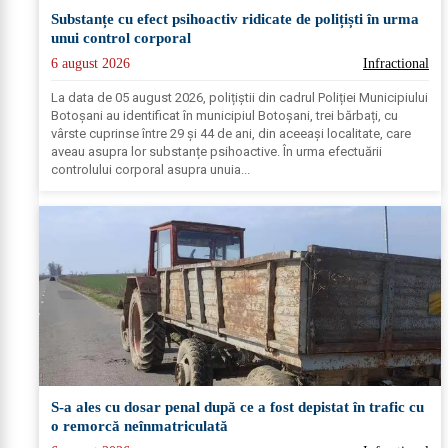
Substanțe cu efect psihoactiv ridicate de polițiști în urma
unui control corporal
6 august 2026
Infractional
La data de 05 august 2026, polițiștii din cadrul Poliției Municipiului
Botoșani au identificat în municipiul Botoșani, trei bărbați, cu
vârste cuprinse între 29 și 44 de ani, din aceeași localitate, care
aveau asupra lor substanțe psihoactive. În urma efectuării
controlului corporal asupra unuia...
S-a ales cu dosar penal după ce a fost depistat în trafic cu
o remorcă neînmatriculată