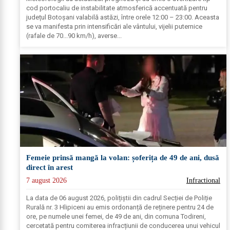
cod portocaliu de instabilitate atmosferică accentuată pentru
județul Botoșani valabilă astăzi, între orele 12:00 – 23:00. Aceasta
se va manifesta prin intensificări ale vântului, vijelii puternice
(rafale de 70...90 km/h), averse...
Femeie prinsă mangă la volan: șoferița de 49 de ani, dusă
direct în arest
7 august 2026
Infractional
La data de 06 august 2026, polițiștii din cadrul Secției de Poliție
Rurală nr. 3 Hlipiceni au emis ordonanță de reținere pentru 24 de
ore, pe numele unei femei, de 49 de ani, din comuna Todireni,
cercetată pentru comiterea infracțiunii de conducerea unui vehicul