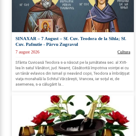
SINAXAR – 7 August – Sf. Cuv. Teodora de la Sihla; Sf.
Cuv. Pafnutie - Pârvu Zugravul
7 august 2026
Cultura
Sfânta Cuvioasă Teodora s-a născut pe la jumătatea sec. al XVII-
lea în satul Vânători, jud. Neamţ. Căsătorită împotriva voinţei ei cu
un tânăr evlavios din Ismail şi neavând copii, Teodora a îmbrăţişat
viaţa monahală la Schitul Vărzăreşti, Vrancea, iar soţul ei, de
asemenea, s-a călugărit la...