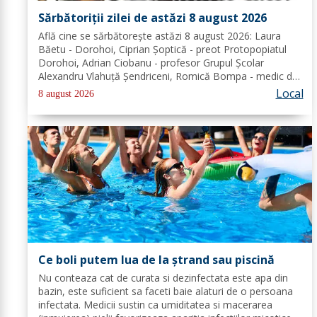
Sărbătoriții zilei de astăzi 8 august 2026
Află cine se sărbătoreşte astăzi 8 august 2026: Laura
Băetu - Dorohoi, Ciprian Șoptică - preot Protopopiatul
Dorohoi, Adrian Ciobanu - profesor Grupul Școlar
Alexandru Vlahuță Șendriceni, Romică Bompa - medic de
familie comuna Vârfu Câmpului. Redacția Dorohoi News
Local
8 august 2026
urează tuturor La mulți ani!...
Ce boli putem lua de la ștrand sau piscină
Nu conteaza cat de curata si dezinfectata este apa din
bazin, este suficient sa faceti baie alaturi de o persoana
infectata. Medicii sustin ca umiditatea si macerarea