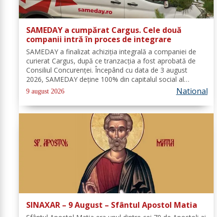
SAMEDAY a cumpărat Cargus. Cele două
companii intră în proces de integrare
SAMEDAY a finalizat achiziția integrală a companiei de
curierat Cargus, după ce tranzacția a fost aprobată de
Consiliul Concurenței. Începând cu data de 3 august
2026, SAMEDAY deține 100% din capitalul social al
Cargus, au anunțat marți, 4 august, reprezentanții
National
9 august 2026
companiei. Companiile nu au anunțat...
SINAXAR – 9 August – Sfântul Apostol Matia