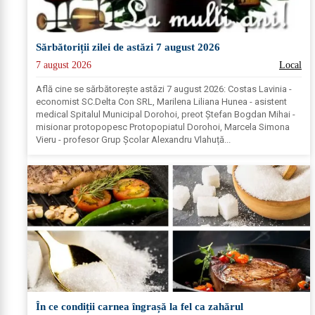
Sărbătoriții zilei de astăzi 7 august 2026
7 august 2026
Local
Află cine se sărbătoreşte astăzi 7 august 2026: Costas Lavinia -
economist SC.Delta Con SRL, Marilena Liliana Hunea - asistent
medical Spitalul Municipal Dorohoi, preot Ștefan Bogdan Mihai -
misionar protopopesc Protopopiatul Dorohoi, Marcela Simona
Vieru - profesor Grup Școlar Alexandru Vlahuță...
În ce condiții carnea îngrașă la fel ca zahărul