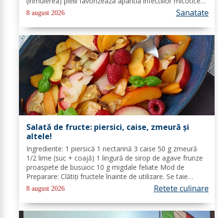
(inmuierea) pielii favorizeaza aparitia infectiilor micotice,
care prin apa se transmit mult mai usor. Cel mai intalnit
Sanatate
8 august 2026
tip de...
Salată de fructe: piersici, caise, zmeură și
altele!
Ingrediente: 1 piersică 1 nectarină 3 caise 50 g zmeură
1/2 lime (suc + coajă) 1 lingură de sirop de agave frunze
proaspete de busuioc 10 g migdale feliate Mod de
Preparare: Clătiți fructele înainte de utilizare. Se taie
piersicile, nectarinele și caisele în felii subțiri. Stoarceți
Retete culinare
8 august 2026
lămâia și...