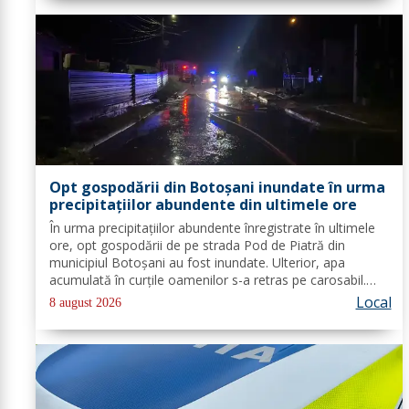
Opt gospodării din Botoșani inundate în urma
precipitațiilor abundente din ultimele ore
În urma precipitațiilor abundente înregistrate în ultimele
ore, opt gospodării de pe strada Pod de Piatră din
municipiul Botoșani au fost inundate. Ulterior, apa
acumulată în curțile oamenilor s-a retras pe carosabil.
Pentru evacuarea apei, pompierii militari din cadrul
Local
8 august 2026
Detașamentului Botoșani au...