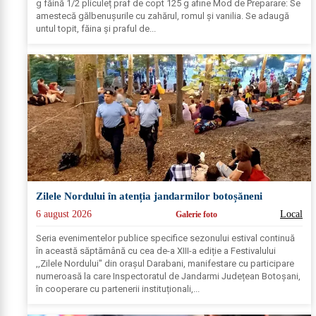
g făină 1/2 pliculeț praf de copt 125 g afine Mod de Preparare: Se
amestecă gălbenușurile cu zahărul, romul și vanilia. Se adaugă
untul topit, făina și praful de...
Zilele Nordului în atenția jandarmilor botoșăneni
6 august 2026
Local
Galerie foto
Seria evenimentelor publice specifice sezonului estival continuă
în această săptămână cu cea de-a XIII-a ediție a Festivalului
,,Zilele Nordului" din orașul Darabani, manifestare cu participare
numeroasă la care Inspectoratul de Jandarmi Județean Botoșani,
în cooperare cu partenerii instituționali,...