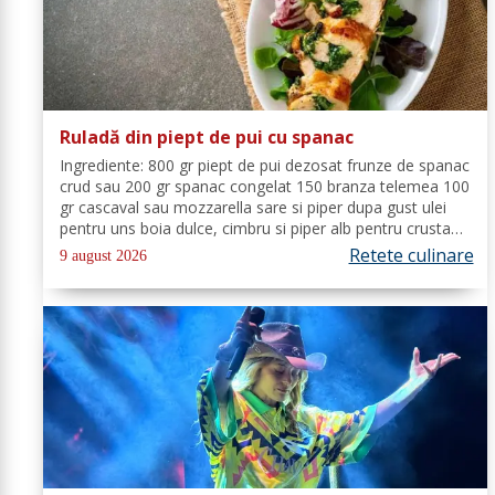
Ruladă din piept de pui cu spanac
Ingrediente: 800 gr piept de pui dezosat frunze de spanac
crud sau 200 gr spanac congelat 150 branza telemea 100
gr cascaval sau mozzarella sare si piper dupa gust ulei
pentru uns boia dulce, cimbru si piper alb pentru crusta
vin alb (150 ml) Mod de Preparare: Spalam carnea si o
Retete culinare
9 august 2026
tamponam cu un...