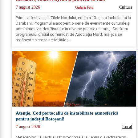
7 august 2026
Cultura
Galerie foto
Prima zi festivalului Zilele Nordului, ediția a 13-a, s-a încheiat joi la
Darabani. Programul a acoperit o serie de evenimente culturale și
administrative, desfășurate în diverse puncte din oraș. Conform
programului oficial comunicat de Asociația Nord, mai jos se
regăsește sinteza activităților,...
Atenție, Cod portocaliu de instabilitate atmosferică
pentru județul Botoșani!
7 august 2026
Local
Meteorologii au actualizat prognoza și au emis o avertizare tip