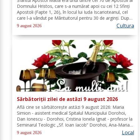
Sfântul Apostol Matia era unul dintre cei 70 de Apostoli ai
Domnului Hristos, care s-a numărat apoi cu cei 12 Sfinţi
Apostoli (Fapte 1, 26), în locul lui Iuda Iscarioteanul, cel
care l-a vândut pe Mântuitorul pentru 30 de arginţi. După
Învierea şi Înălţarea la cer a Domnului, comunitatea...
Cultura
9 august 2026
Sărbătoriții zilei de astăzi 9 august 2026
Află cine se sărbătoreşte astăzi 9 august 2026: Maria
Simion - asistent medical Spitalul Municipului Dorohoi,
Dan Ionescu - Dorohoi, Cristina Ionela Ignat - profesor la
Seminarul Teologic „Sf. Ioan Iacob” Dorohoi, Ana-Maria
Ojog - profesor- consilier educativ Școala Gimnazială Nr.
Local
9 august 2026
1 Dumeni, Mihai...