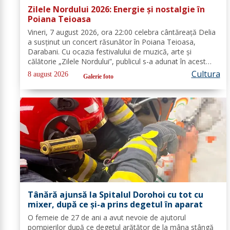
Zilele Nordului 2026: Energie și nostalgie în
Poiana Teioasa
Vineri, 7 august 2026, ora 22:00 celebra cântăreață Delia
a susținut un concert răsunător în Poiana Teioasa,
Darabani. Cu ocazia festivalului de muzică, arte și
călătorie „Zilele Nordului”, publicul s-a adunat în acest
colț de natură, bucurându-se de noaptea călduroasă și
Cultura
8 august 2026
Galerie foto
peisajul unei oaze verzi,...
Tânără ajunsă la Spitalul Dorohoi cu tot cu
mixer, după ce și-a prins degetul în aparat
O femeie de 27 de ani a avut nevoie de ajutorul
pompierilor după ce degetul arătător de la mâna stângă