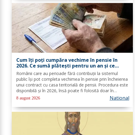
Cum îți poți cumpăra vechime în pensie în
2026. Ce sumă plătești pentru un an și ce
documente trebuie depuse
Românii care au perioade fără contribuții la sistemul
public își pot completa vechimea în pensie prin încheierea
unui contract cu casa teritorială de pensii. Procedura este
disponibilă și în 2026, însă poate fi folosită doar în
condițiile prevăzute de lege. Costul depinde de salariul
National
8 august 2026
minim brut...