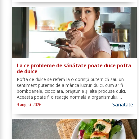
La ce probleme de sănătate poate duce pofta
de dulce
Pofta de dulce se referă la o dorință puternică sau un
sentiment puternic de a mânca lucruri dulci, cum ar fi
bomboanele, ciocolata, prăjiturile și alte produse dulci.
Aceasta poate fi o reacție normală a organismului,
deoarece majoritatea oamenilor au o preferință pentru
Sanatate
9 august 2026
dulceață. Cu toate...