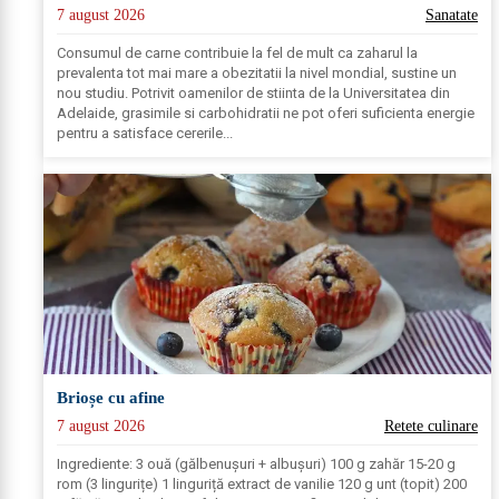
7 august 2026
Sanatate
Consumul de carne contribuie la fel de mult ca zaharul la
prevalenta tot mai mare a obezitatii la nivel mondial, sustine un
nou studiu. Potrivit oamenilor de stiinta de la Universitatea din
Adelaide, grasimile si carbohidratii ne pot oferi suficienta energie
pentru a satisface cererile...
Brioșe cu afine
7 august 2026
Retete culinare
Ingrediente: 3 ouă (gălbenușuri + albușuri) 100 g zahăr 15-20 g
rom (3 lingurițe) 1 linguriță extract de vanilie 120 g unt (topit) 200