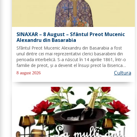
SINAXAR – 8 August – Sfântul Preot Mucenic
Alexandru din Basarabia
Sfântul Preot Mucenic Alexandru din Basarabia a fost
unul dintre cei mai reprezentativi clerici basarabeni din
perioada interbelică. S-a născut în 14 aprilie 1861, într-o
familie de preot, și a devenit el însuși preot la Biserica
„Aleksandr Nevski” din Călăraşi-sat, în Republica Moldova
Cultura
8 august 2026
de azi. A...