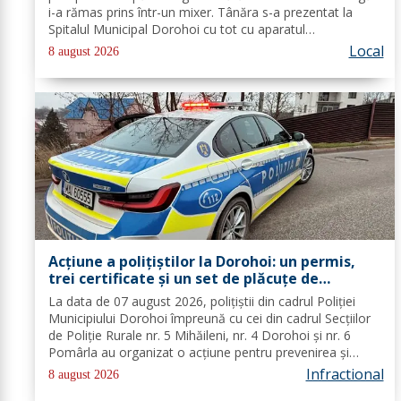
i-a rămas prins într-un mixer. Tânăra s-a prezentat la
Spitalul Municipal Dorohoi cu tot cu aparatul
electrocasnic, iar medicii au solicitat intervenția
Local
8 august 2026
salvatorilor. Pompierii din cadrul...
Acțiune a polițiștilor la Dorohoi: un permis,
trei certificate și un set de plăcuțe de
înmatriculare reținute
La data de 07 august 2026, polițiștii din cadrul Poliției
Municipiului Dorohoi împreună cu cei din cadrul Secțiilor
de Poliție Rurale nr. 5 Mihăileni, nr. 4 Dorohoi și nr. 6
Pomârla au organizat o acțiune pentru prevenirea și
combaterea faptelor de natură penală și
Infractional
8 august 2026
contravențională, verificarea...