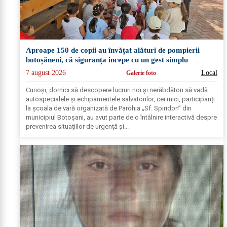
Aproape 150 de copii au învățat alături de pompierii
botoșăneni, că siguranța începe cu un gest simplu
7 august 2026
Local
Galerie foto
Curioși, dornici să descopere lucruri noi și nerăbdători să vadă
autospecialele și echipamentele salvatorilor, cei mici, participanți
la școala de vară organizată de Parohia „Sf. Spiridon” din
municipiul Botoșani, au avut parte de o întâlnire interactivă despre
prevenirea situațiilor de urgență și...