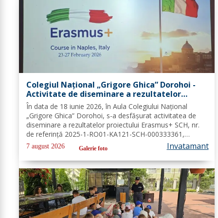
Colegiul Național „Grigore Ghica” Dorohoi -
Activitate de diseminare a rezultatelor
proiectului Erasmus+ SCH, 2025-1-RO01-KA121-
În data de 18 iunie 2026, în Aula Colegiului Național
SCH-000333361
„Grigore Ghica” Dorohoi, s-a desfășurat activitatea de
diseminare a rezultatelor proiectului Erasmus+ SCH, nr.
de referință 2025-1-RO01-KA121-SCH-000333361,
organizată de contabilul-șef, doamna Hrab Cristina, și
Invatamant
7 august 2026
Galerie foto
secretarul unității, doamna Alexa...