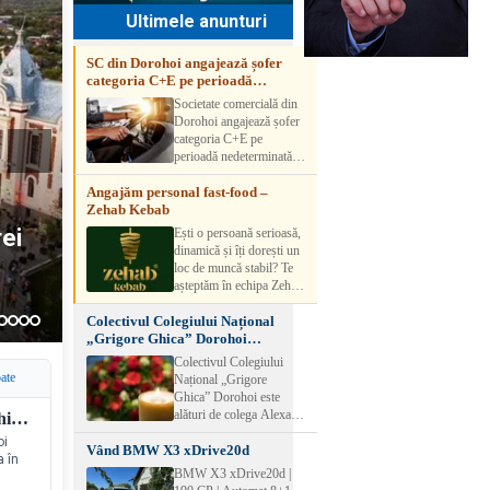
Ultimele anunturi
SC din Dorohoi angajează șofer
categoria C+E pe perioadă
nedeterminată
Societate comercială din
Dorohoi angajează șofer
categoria C+E pe
perioadă nedeterminată.
Candidatul trebuie să
Angajăm personal fast-food –
aibă experiență și atestat
Zehab Kebab
transport marfă. Pentru
detalii, vă rog să sunați la
rei
vine
 în
Ești o persoană serioasă,
numărul de telefon.
dinamică și îți dorești un
ceal
i -
loc de muncă stabil? Te
așteptăm în echipa Zehab
Kebab! Posturi
Colectivul Colegiului Național
disponibile: -
„Grigore Ghica” Dorohoi
SHAORMAR AJUTOR
transmite sincere condoleanțe
BUCATAR 2/posturi -
Colectivul Colegiului
LUCRATOR
oate
Național „Grigore
COMERCIAL
Ghica” Dorohoi este
VANZATOR /2 posturi
alături de colega Alexa
Colectivul Colegiului Național „Grigore Ghica” Dorohoi transmite sincere condoleanțe
OFERIM : Contract de
Lăcrămioara la trecerea în
oi
muncă Program flexibil
Vând BMW X3 xDrive20d
neființă a soțului și
a în
Salariu motivant, în
transmite sincere
BMW X3 xDrive20d |
funcție de experienț
condoleanțe familiei.