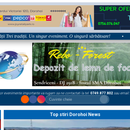
radiții. Un singur eveniment. O singură sărbătoare!
•
Platform
or evenimente importante va rugam sa ne contactati la tel:
0749.877.802
sau email:
Top stiri Dorohoi News