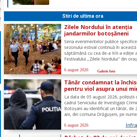
familiei. Dumnezeu să îl ierte!
Stiri de ultima ora
Zilele Nordului în atenția
jandarmilor botoșăneni
Seria evenimentelor publice specific
sezonului estival continuă în această
săptămână cu cea de-a XIII-a ediție 
Festivalului ,,Zilele Nordului" din oraș
Darabani, manifestare cu participare
numeroasă la care Inspectoratul de
6 august 2026
Galerie foto
Jandarmi Județean Botoșani, în coop
Tânăr condamnat la închi
cu partenerii instituționali,...
pentru viol asupra unui mi
pornografie infantilă,
La data de 05 august 2026, polițiștii 
identificat de polițiști
cadrul Serviciului de Investigații Crim
Botoșani au identificat un tânăr, de 
ani, din comuna Drăgușeni, pe nume
căruia, Tribunalul Botoșani a emis u
Infra
mandat de executare a pedepsei cu
6 august 2026
închisoarea. Tânărul a fost condamna