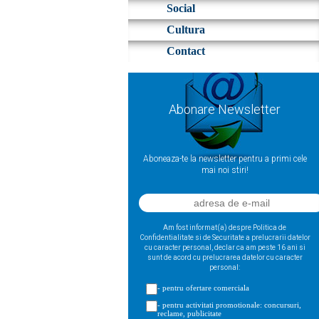
Social
Cultura
Contact
Abonare Newsletter
Aboneaza-te la newsletter pentru a primi cele
mai noi stiri!
Am fost informat(a) despre Politica de
Confidentialitate si de Securitate a prelucrarii datelor
cu caracter personal, declar ca am peste 16 ani si
sunt de acord cu prelucrarea datelor cu caracter
personal:
- pentru ofertare comerciala
- pentru activitati promotionale: concursuri,
reclame, publicitate