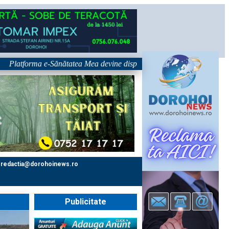
a e-Sănătatea Mea devine disponibilă pe 1 septembrie: pacientul devine u
redactia@dorohoinews.ro
Publicitate