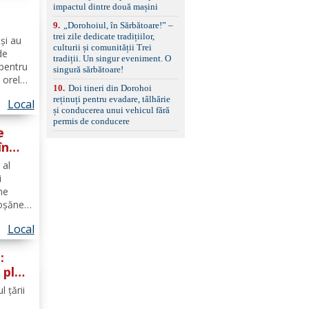
impactul dintre două mașini
9
.
„Dorohoiul, în Sărbătoare!” –
l
trei zile dedicate tradițiilor,
și au
culturii și comunității Trei
de
tradiții. Un singur eveniment. O
 pentru
singură sărbătoare!
e orele
10
.
Doi tineri din Dorohoi
 vor fi
reținuți pentru evadare, tâlhărie
Local
și conducerea unui vehicul fără
permis de conducere
e
în
ăuți
 al
ie
i
ne
toșăneni
hidarea
Local
oscăuți
:
 ploi
ne
 ţării
e