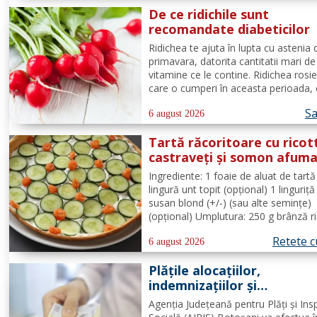
Completează lista sărbătoriților din
De ce ridichile sunt
Dorohoi, la...
recomandate diabeticilor
Ridichea te ajuta în lupta cu astenia 
primavara, datorita cantitatii mari de
vitamine ce le contine. Ridichea rosie
care o cumperi în aceasta perioada, 
carbohidrati, vitamina C este în prop
Sa
25%, vitamina B, acid folic, potasiu,
6 august 2026
magneziu si multe alte componente c
Tartă răcoritoare cu ricot
sunt de...
castraveți și somon afum
Ingrediente: 1 foaie de aluat de tartă
lingură unt topit (opțional) 1 linguriță
susan blond (+/-) (sau alte semințe)
(opțional) Umplutura: 250 g brânză r
1/2 lămâie (suc + coajă) 4 fire de ce
Retete c
verde (+/-) piper Toppinguri: 1 castr
6 august 2026
gr somon afumat 1 linguriță semințe
Plățile alocațiilor,
susan...
indemnizațiilor și
stimulentelor, efectuate 
Agenția Județeană pentru Plăți și Ins
devreme în luna august 20