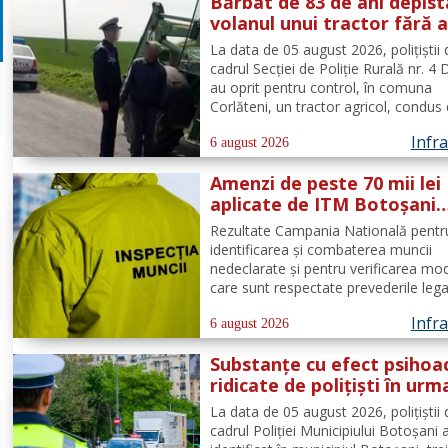
Bărbat de 83 de ani depist
ani și 5 luni de...
volanul unui tractor fără 
deține permis de conduce
La data de 05 august 2026, polițiștii 
cadrul Secției de Poliție Rurală nr. 4
au oprit pentru control, în comuna
Corlăteni, un tractor agricol, condus
către un bărbat, de 83 de ani, din ac
Infra
localitate. În urma verificărilor efect
6 august 2026
către polițiști, s-a constatat faptul că.
Amenzi de peste 70 mii lei
aplicate de ITM Botoșani
privind munca nedeclarat
Rezultate Campania Natională pentr
identificarea și combaterea muncii
nedeclarate și pentru verificarea mod
care sunt respectate prevederile lega
privind securitatea și sănătatea în m
Infra
de către angajatorii care desfășoară
6 august 2026
activități în domeniul Industria alime
Substanțe cu efect psihoa
cod CAEN 10....
ridicate de polițiști în urm
unui control corporal
La data de 05 august 2026, polițiștii 
cadrul Poliției Municipiului Botoșani 