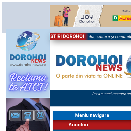
STIRI DOROHOI
bătoare!” – trei zile dedicate tradițiilor, culturii și comunității Trei t
Daca sunteti martorul un
Meniu navigare
Anunturi