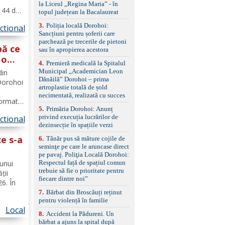
i
standard Euro 6 Trapă
la Liceul „Regina Maria” - în
panoramică, geamuri
i 44 de
topul județean la Bacalaureat
spate fumurii Carlig de
u
remorcare Bonus: -
3
.
Poliția locală Dorohoi:
ctional
 urma
Covorașe textile montate
Sancțiuni pentru șoferii care
a
pe mașină. -Ofer și un
parchează pe trecerile de pietoni
pă ce
set de covorașe din
sau în apropierea acestora
cauciuc/pvc. -Se vinde
 o
4
.
Premieră medicală la Spitalul
împreună cu un set de
Municipal „Academician Leon
din
anvelope de iarnă.
Dănăilă” Dorohoi – prima
 Dorohoi
artroplastie totală de șold
necimentată, realizată cu succes
format
5
.
Primăria Dorohoi: Anunț
privind execuția lucrărilor de
ctional
ani, din
dezinsecție în spațiile verzi
or
ce s-a
6
.
Tânăr pus să măture cojile de
seminţe pe care le aruncase direct
pe pavaj. Poliţia Locală Dorohoi:
Respectul față de spațiul comun
 unui
trebuie să fie o prioritate pentru
ții
fiecare dintre noi”
6. În
7
.
Bărbat din Broscăuți reținut
pentru violență în familie
ai scurt
Local
de
8
.
Accident la Pădureni. Un
e
bărbat a ajuns la spital după