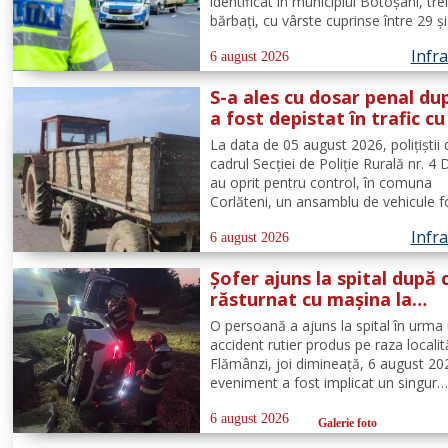
identificat în municipiul Botoșani, tre
bărbați, cu vârste cuprinse între 29 ș
ani, din aceeași localitate, care avea
Infra
asupra lor substanțe psihoactive. În
6 august 2026
efectuării controlului corporal asupr
S-a ales cu dosar penal du
unuia...
a fost depistat în trafic cu
remorcă neînmatriculată
La data de 05 august 2026, polițiștii 
cadrul Secției de Poliție Rurală nr. 4
au oprit pentru control, în comuna
Corlăteni, un ansamblu de vehicule 
dintr-un tractor agricol și o remorcă,
Infra
condus de către un bărbat, de 58 de 
6 august 2026
comuna Corlăteni. În urma verificăril
Șofer ajuns la spital după 
efectuate...
răsturnat cu mașina la
Flămânzi
O persoană a ajuns la spital în urma
accident rutier produs pe raza localită
Flămânzi, joi dimineață, 6 august 202
eveniment a fost implicat un singur
autoturism. La caz au ajuns, în cel m
timp, pompierii din cadrul Punctului 
6 august 2026
Galerie foto
Lucru Flămânzi, cu o autospecială d