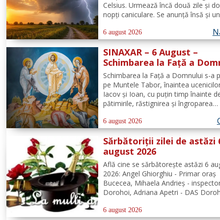
Celsius. Urmează încă două zile şi d
nopţi caniculare. Se anunţă însă şi u
fenomen neobişnuit, de joi două ale
N
extreme vor fi în vigoare în acelaşi t
6 august 2026
mare parte din ţară: un cod de canicu
SINAXAR – 6 August –
unul de...
Schimbarea la Față a Dom
(dezlegare la peşte)
Schimbarea la Față a Domnului s-a p
pe Muntele Tabor, înaintea ucenicilo
Iacov și Ioan, cu puțin timp înainte d
pătimirile, răstignirea și îngroparea
Mântuitorului nostru Iisus Hristos. U
Se pe munte, Hristos-Domnul S-a de
6 august 2026
puţin de ucenici şi, suindu-Se pe un lo
Sărbătoriții zilei de astăzi 
august 2026
Află cine se sărbătoreşte astăzi 6 au
2026: Angel Ghiorghiu - Primar oraș
Bucecea, Mihaela Andrieș - inspect
Dorohoi, Adriana Apetri - DAS Doroh
Denisa Landea - Dorohoi. Redacția 
News urează tuturor La mulți ani!
6 august 2026