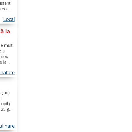
istent
preot
Local
,
up
șă la
de mult
e a
n nou
e la
si
natate
energie
ușuri)
 1
topit)
125 g
că
ilia. Se
ulinare
.