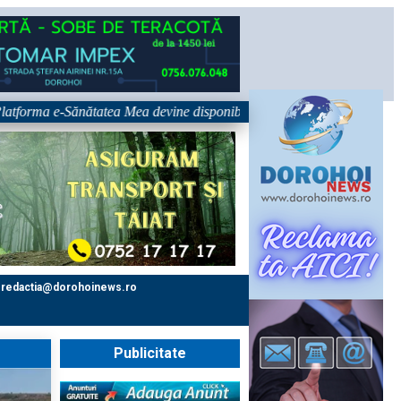
. Un singur eveniment. O singură sărbătoare!
•
Platforma e-Săn
redactia@dorohoinews.ro
Publicitate