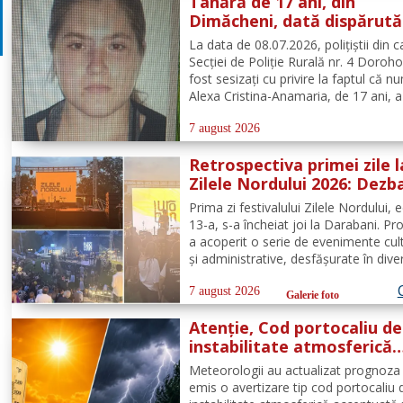
Tânără de 17 ani, din
urgență și...
Dimăcheni, dată dispărută
după ce a plecat voluntar 
La data de 08.07.2026, polițiștii din c
acasă și nu a mai revenit
Secției de Poliție Rurală nr. 4 Doroho
fost sesizați cu privire la faptul că n
Alexa Cristina-Anamaria, de 17 ani, a
voluntar de la locuința de domiciliu d
și comuna Dimăcheni, județul Botoșa
7 august 2026
Semnalmentele numitei Alexa...
Retrospectiva primei zile l
Zilele Nordului 2026: Dezba
concert Byron și proiecție
Prima zi festivalului Zilele Nordului, e
film
13-a, s-a încheiat joi la Darabani. P
a acoperit o serie de evenimente cul
și administrative, desfășurate în dive
puncte din oraș. Conform programul
oficial comunicat de Asociația Nord,
7 august 2026
Galerie foto
jos se regăsește sinteza activităților,.
Atenție, Cod portocaliu de
instabilitate atmosferică
pentru județul Botoșani!
Meteorologii au actualizat prognoza 
emis o avertizare tip cod portocaliu 