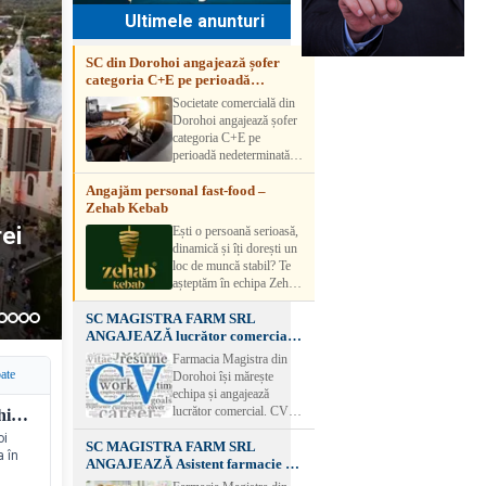
Ultimele anunturi
SC din Dorohoi angajează șofer
categoria C+E pe perioadă
nedeterminată
Societate comercială din
Dorohoi angajează șofer
categoria C+E pe
perioadă nedeterminată.
Candidatul trebuie să
Angajăm personal fast-food –
aibă experiență și atestat
Zehab Kebab
transport marfă. Pentru
detalii, vă rog să sunați la
rei
vine
 în
Ești o persoană serioasă,
numărul de telefon.
dinamică și îți dorești un
ceal
i -
loc de muncă stabil? Te
așteptăm în echipa Zehab
Kebab! Posturi
SC MAGISTRA FARM SRL
disponibile: -
ANGAJEAZĂ lucrător comercial –
SHAORMAR AJUTOR
DOROHOI
BUCATAR 2/posturi -
Farmacia Magistra din
LUCRATOR
oate
Dorohoi își mărește
COMERCIAL
echipa și angajează
VANZATOR /2 posturi
lucrător comercial. CV-
Colectivul Colegiului Național „Grigore Ghica” Dorohoi transmite sincere condoleanțe
OFERIM : Contract de
urile se pot depune: * la
oi
muncă Program flexibil
SC MAGISTRA FARM SRL
sediul Farmaciei
a în
Salariu motivant, în
ANGAJEAZĂ Asistent farmacie –
Magistra – Bulevardul
funcție de experienț
DOROHOI
Victoriei nr. 23, Dorohoi