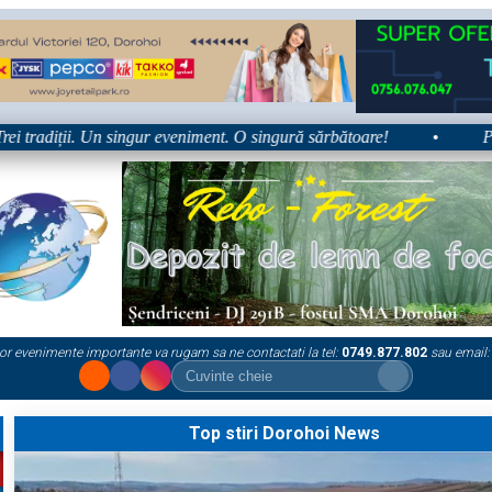
!” – trei zile dedicate tradițiilor, culturii și comunității Trei tradiții
or evenimente importante va rugam sa ne contactati la tel:
0749.877.802
sau email:
Top stiri Dorohoi News