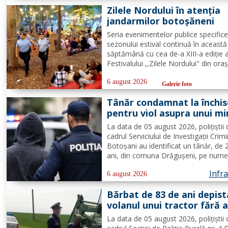
Zilele Nordului în atenția
jandarmilor botoșăneni
Seria evenimentelor publice specific
sezonului estival continuă în această
săptămână cu cea de-a XIII-a ediție 
Festivalului ,,Zilele Nordului" din oraș
Darabani, manifestare cu participare
numeroasă la care Inspectoratul de
6 august 2026
Galerie foto
Jandarmi Județean Botoșani, în coop
Tânăr condamnat la închi
cu partenerii instituționali,...
pentru viol asupra unui mi
pornografie infantilă,
La data de 05 august 2026, polițiștii 
identificat de polițiști
cadrul Serviciului de Investigații Crim
Botoșani au identificat un tânăr, de 
ani, din comuna Drăgușeni, pe nume
căruia, Tribunalul Botoșani a emis u
Infra
mandat de executare a pedepsei cu
6 august 2026
închisoarea. Tânărul a fost condamna
Bărbat de 83 de ani depist
ani și 5 luni de...
volanul unui tractor fără 
deține permis de conduce
La data de 05 august 2026, polițiștii 