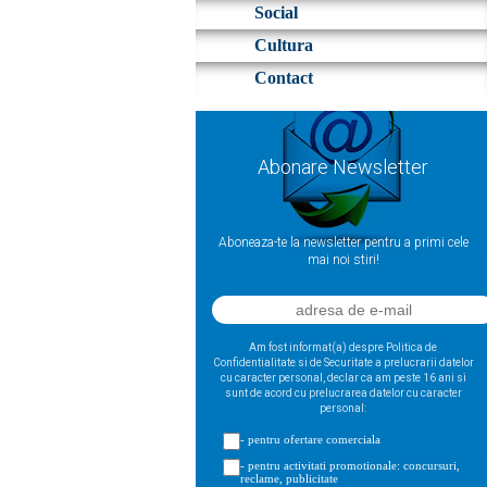
Social
Cultura
Contact
Abonare Newsletter
Aboneaza-te la newsletter pentru a primi cele
mai noi stiri!
Am fost informat(a) despre Politica de
Confidentialitate si de Securitate a prelucrarii datelor
cu caracter personal, declar ca am peste 16 ani si
sunt de acord cu prelucrarea datelor cu caracter
personal:
- pentru ofertare comerciala
- pentru activitati promotionale: concursuri,
reclame, publicitate