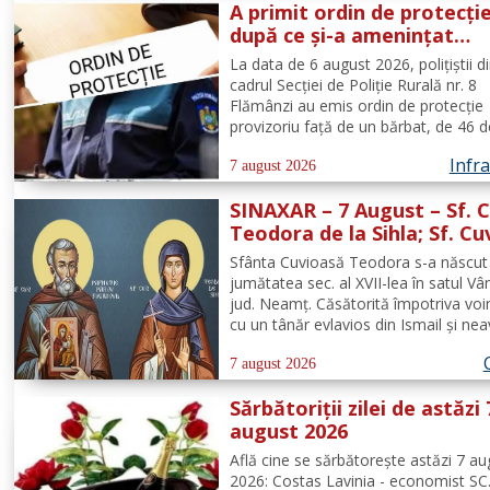
A primit ordin de protecți
după ce și-a amenințat
partenera printr-o aplicaț
La data de 6 august 2026, polițiștii d
mesagerie
cadrul Secției de Poliție Rurală nr. 8
Flămânzi au emis ordin de protecție
provizoriu față de un bărbat, de 46 d
pentru faptul că, în timp ce se afla p
Infra
teritoriul altui stat, și-ar fi amenințat
7 august 2026
partenera, prin intermediul unor mes
SINAXAR – 7 August – Sf. C
transmise...
Teodora de la Sihla; Sf. Cu
Pafnutie - Pârvu Zugravul
Sfânta Cuvioasă Teodora s-a născut 
jumătatea sec. al XVII-lea în satul Vâ
jud. Neamţ. Căsătorită împotriva voin
cu un tânăr evlavios din Ismail şi ne
copii, Teodora a îmbrăţişat viaţa m
la Schitul Vărzăreşti, Vrancea, iar soţu
7 august 2026
asemenea, s-a călugărit la...
Sărbătoriții zilei de astăzi 
august 2026
Află cine se sărbătoreşte astăzi 7 au
2026: Costas Lavinia - economist SC