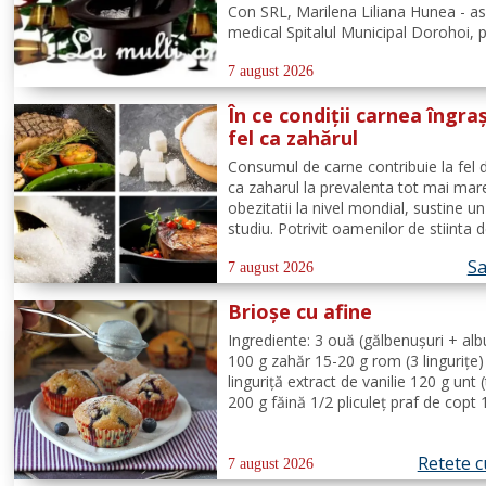
Con SRL, Marilena Liliana Hunea - as
medical Spitalul Municipal Dorohoi, 
Ștefan Bogdan Mihai - misionar
protopopesc Protopopiatul Dorohoi
7 august 2026
Marcela Simona Vieru - profesor Gr
În ce condiții carnea îngra
Școlar Alexandru Vlahuță...
fel ca zahărul
Consumul de carne contribuie la fel 
ca zaharul la prevalenta tot mai mar
obezitatii la nivel mondial, sustine u
studiu. Potrivit oamenilor de stiinta d
Universitatea din Adelaide, grasimile 
Sa
carbohidratii ne pot oferi suficienta 
7 august 2026
pentru a satisface cererile...
Brioșe cu afine
Ingrediente: 3 ouă (gălbenușuri + alb
100 g zahăr 15-20 g rom (3 lingurițe)
linguriță extract de vanilie 120 g unt (
200 g făină 1/2 pliculeț praf de copt 
afine Mod de Preparare: Se ameste
gălbenușurile cu zahărul, romul și van
Retete c
adaugă untul topit, făina și praful de..
7 august 2026