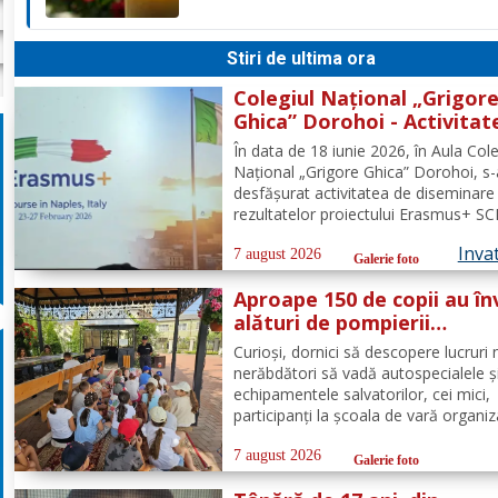
familiei. Dumnezeu să îl ierte!
Stiri de ultima ora
Colegiul Național „Grigor
Ghica” Dorohoi - Activitat
diseminare a rezultatelor
În data de 18 iunie 2026, în Aula Cole
proiectului Erasmus+ SCH,
Național „Grigore Ghica” Dorohoi, s-
2025-1-RO01-KA121-SCH-
desfășurat activitatea de diseminare
000333361
rezultatelor proiectului Erasmus+ SCH
de referință 2025-1-RO01-KA121-SC
Inva
000333361, organizată de contabilul-
7 august 2026
Galerie foto
doamna Hrab Cristina, și secretarul un
Aproape 150 de copii au în
doamna Alexa...
alături de pompierii
botoșăneni, că siguranța
Curioși, dornici să descopere lucruri n
începe cu un gest simplu
nerăbdători să vadă autospecialele ș
echipamentele salvatorilor, cei mici,
participanți la școala de vară organi
Parohia „Sf. Spiridon” din municipiul
Botoșani, au avut parte de o întâlnir
7 august 2026
Galerie foto
interactivă despre prevenirea situații