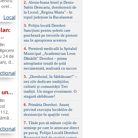
 pentru
control, asistent
2
.
Alesia-Ioana Ionel și Denis-
e orele
schimbare bandă și
Sabin Derscariu, dorohoienii de
menținere bandă Faruri
ta prin
la Liceul „Regina Maria” - în
bi-xenon adaptive cu
Local
topul județean la Bacalaureat
ice
funcție Cornering,
3
.
Poliția locală Dorohoi:
asistent fază lungă
lan:
Sancțiuni pentru șoferii care
automată , lumini de zi
parchează pe trecerile de pietoni
LED, proiectoare ceață
sau în apropierea acestora
LED, spălătoare faruri
din
Senzori parcare
4
.
Premieră medicală la Spitalul
lipiceni
față/spate, cameră
Municipal „Academician Leon
marșarier Keyless entry
u 24 de
Dănăilă” Dorohoi – prima
& start, geamuri electrice
ani, din
artroplastie totală de șold
față/spate, oglinzi
necimentată, realizată cu succes
electrice, încălzite și
ctional
 unui
rabatabile Sistem hands-
5
.
„Dorohoiul, în Sărbătoare!” –
ma...
free, Bluetooth, USB
trei zile dedicate tradițiilor,
Sistem start/stop, frână
culturii și comunității Trei
de parcare electrică,
i unui
tradiții. Un singur eveniment. O
anvelope vară runflat
singură sărbătoare!
ovit
Control presiune pneuri,
din
6
.
Primăria Dorohoi: Anunț
filtru de particule,
ost
privind execuția lucrărilor de
standard Euro 6 Trapă
 112,
dezinsecție în spațiile verzi
panoramică, geamuri
Flămânzi
spate fumurii Carlig de
7
.
Tânăr pus să măture cojile de
ficări a
remorcare Bonus: -
seminţe pe care le aruncase direct
ctional
sa pe
Covorașe textile montate
pe pavaj. Poliţia Locală Dorohoi:
pe mașină. -Ofer și un
Respectul față de spațiul comun