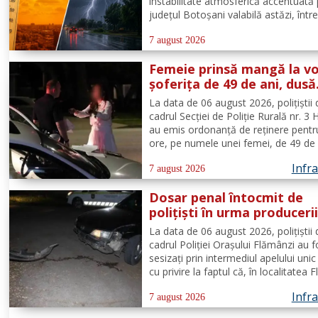
instabilitate atmosferică accentuată
județul Botoșani valabilă astăzi, într
12:00 – 23:00. Aceasta se va manifes
intensificări ale vântului, vijelii putern
7 august 2026
(rafale de 70...90 km/h), averse...
Femeie prinsă mangă la vo
șoferița de 49 de ani, dusă
direct în arest
La data de 06 august 2026, polițiștii 
cadrul Secției de Poliție Rurală nr. 3 H
au emis ordonanță de reținere pentr
ore, pe numele unei femei, de 49 de 
comuna Todireni, cercetată pentru
Infra
comiterea infracțiunii de conducerea
7 august 2026
vehicul sub influența alcoolului. În ur
Dosar penal întocmit de
polițiști în urma produceri
accidenr. Un șofer beat a l
La data de 06 august 2026, polițiștii 
un cap de pod
cadrul Poliției Orașului Flămânzi au f
sesizați prin intermediul apelului unic
cu privire la faptul că, în localitatea 
s-a produs un accident rutier. Din veri
Infra
reieșit faptul că, în timp ce se depla
7 august 2026
strada Tulburea din orașul...