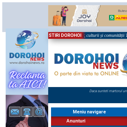
STIRI DOROHOI
„Dorohoiul, în Sărbătoare
Daca sunteti martorul un
Meniu navigare
Anunturi