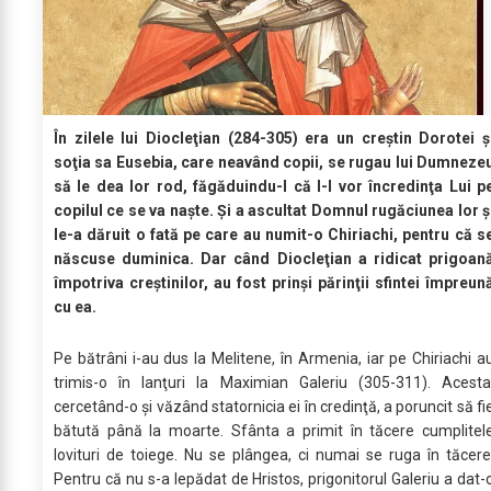
În zilele lui Diocleţian (284-305) era un creştin Dorotei ş
soţia sa Eusebia, care neavând copii, se rugau lui Dumneze
să le dea lor rod, făgăduindu-I că I-l vor încredinţa Lui p
copilul ce se va naşte. Şi a ascultat Domnul rugăciunea lor ş
le-a dăruit o fată pe care au numit-o Chiriachi, pentru că s
născuse duminica. Dar când Diocleţian a ridicat prigoan
împotriva creştinilor, au fost prinşi părinţii sfintei împreun
cu ea.
Pe bătrâni i-au dus la Melitene, în Armenia, iar pe Chiriachi a
trimis-o în lanţuri la Maximian Galeriu (305-311). Acesta
cercetând-o şi văzând statornicia ei în credinţă, a poruncit să fi
bătută până la moarte. Sfânta a primit în tăcere cumplitel
lovituri de toiege. Nu se plângea, ci numai se ruga în tăcere
Pentru că nu s-a lepădat de Hristos, prigonitorul Galeriu a dat-