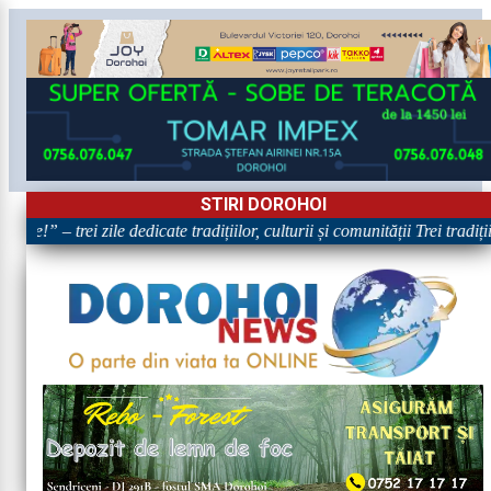
STIRI DOROHOI
re!” – trei zile dedicate tradițiilor, culturii și comunității Trei tradiț