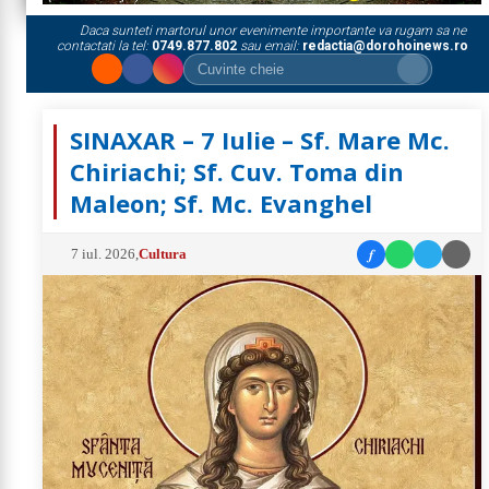
Daca sunteti martorul unor evenimente importante va rugam sa ne
contactati la tel:
0749.877.802
sau email:
redactia@dorohoinews.ro
SINAXAR – 7 Iulie – Sf. Mare Mc.
Chiriachi; Sf. Cuv. Toma din
Maleon; Sf. Mc. Evanghel
f
7 iul. 2026
,
Cultura