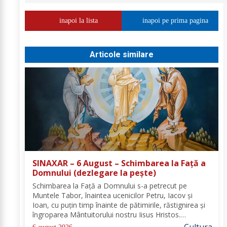
inapoi la lista
inapoi pe prima pagina
Articole similare
SINAXAR – 6 August – Schimbarea la Față a
Domnului (dezlegare la peşte)
Schimbarea la Față a Domnului s-a petrecut pe
Muntele Tabor, înaintea ucenicilor Petru, Iacov și
Ioan, cu puțin timp înainte de pătimirile, răstignirea și
îngroparea Mântuitorului nostru Iisus Hristos.
Urcându-Se pe munte, Hristos-Domnul S-a depărtat