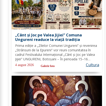
„Cânt și Joc pe Valea Jijiei” Comuna
Ungureni readuce la viață tradiția
Prima ediție a „Zilelor Comunei Ungureni” și revenirea
„Strânsurii de la Epureni” vor reuni comunitatea în
cadrul Festivalului Internațional „Cânt și Joc pe Valea
Jijiei” UNGURENI, Botoșani – În perioada 15–16
august 2026, comuna Ungureni va găzdui unul dintre
Cultura
4 august 2026
Galerie foto
cele mai ample evenimente culturale...