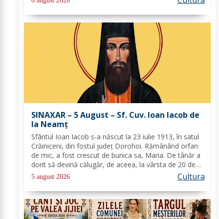
Cultura
6 august 2026
puţin de ucenici şi, suindu-Se pe un loc mai...
SINAXAR – 5 August – Sf. Cuv. Ioan Iacob de
la Neamţ
Sfântul Ioan Iacob s-a născut la 23 iulie 1913, în satul
Crăiniceni, din fostul județ Dorohoi. Rămânând orfan
de mic, a fost crescut de bunica sa, Maria. De tânăr a
dorit să devină călugăr, de aceea, la vârsta de 20 de
ani, și-a îndreptat pașii spre Mănăstirea Neamț. La 8
Cultura
5 august 2026
aprilie 1936, rasoforul...