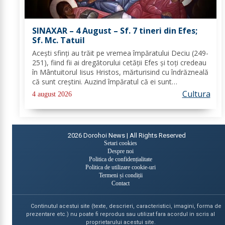
SINAXAR – 4 August – Sf. 7 tineri din Efes;
Sf. Mc. Tatuil
Aceşti sfinţi au trăit pe vremea împăratului Deciu (249-
251), fiind fii ai dregătorului cetăţii Efes şi toţi credeau
în Mântuitorul Iisus Hristos, mărturisind cu îndrăzneală
că sunt creştini. Auzind împăratul că ei sunt
mărturisitori ai lui Hristos, i-a chemat la judecată. În
Cultura
4 august 2026
faţa lui Deciu, cei...
2026
Dorohoi News | All Rights Reserved
Setari cookies
Despre noi
Politica de confidențialitate
Politica de utilizare cookie-uri
Termeni și condiții
Contact
Continutul acestui site (texte, descrieri, caracteristici, imagini, forma de
prezentare etc.) nu poate fi reprodus sau utilizat fara acordul in scris al
proprietarului acestui site.