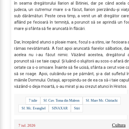
în seama dregătorului Ilarion al Bitiniei, dar pe când acela 
judeca, un cutremur mare s-a făcut, Ilarion pierzându-şi viaţ
sub dărâmături. Peste ceva timp, a venit un alt dregător care
aflând pe fecioară în temniţă, a poruncit să se aprindă un fo
mare şi sfânta să fie aruncată în flăcări.
Dar, începând atunci o ploaie mare, focul s-a stins, iar fecioara 
rămas nevătămată. A fost apoi aruncată fiarelor sălbatice, da
acelea nu i-au făcut nimic. Văzând acestea, dregătorul 
poruncit să i se taie capul. Şi luând-o slujitorii au scos-o afară di
cetate ca s-o omoare. Înainte să fie ucisă, sfânta a cerut voie c
să se roage. Apoi, culcându-se pe pământ, şi-a dat sufletul î
mâinile Domnului. Ostaşii, apropiindu-se de ea ca să-i taie capul
văzând-o deja moartă, s-au mirat şi au crezut atunci în Hristos.
7 iulie
Sf. Cuv. Toma din Maleon
Sf. Mare Mc. Chiriachi
Sf. Mc. Evanghel
SINAXAR
Stiri
Cultura
7 iul. 2026