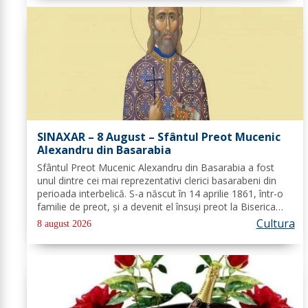
SINAXAR – 8 August – Sfântul Preot Mucenic
Alexandru din Basarabia
Sfântul Preot Mucenic Alexandru din Basarabia a fost
unul dintre cei mai reprezentativi clerici basarabeni din
perioada interbelică. S-a născut în 14 aprilie 1861, într-o
familie de preot, și a devenit el însuși preot la Biserica
„Aleksandr Nevski” din Călăraşi-sat, în Republica Moldova
Cultura
8 august 2026
de azi. A...