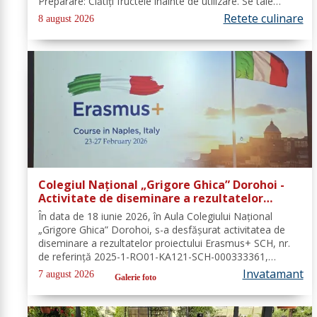
Preparare: Clătiți fructele înainte de utilizare. Se taie
piersicile, nectarinele și caisele în felii subțiri. Stoarceți
Retete culinare
8 august 2026
lămâia și...
Colegiul Național „Grigore Ghica” Dorohoi -
Activitate de diseminare a rezultatelor
proiectului Erasmus+ SCH, 2025-1-RO01-KA121-
În data de 18 iunie 2026, în Aula Colegiului Național
SCH-000333361
„Grigore Ghica” Dorohoi, s-a desfășurat activitatea de
diseminare a rezultatelor proiectului Erasmus+ SCH, nr.
de referință 2025-1-RO01-KA121-SCH-000333361,
organizată de contabilul-șef, doamna Hrab Cristina, și
Invatamant
7 august 2026
Galerie foto
secretarul unității, doamna Alexa...