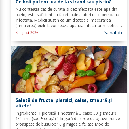
Ce boli putem lua de la ștrand sau piscină
Nu conteaza cat de curata si dezinfectata este apa din
bazin, este suficient sa faceti baie alaturi de o persoana
infectata. Medicii sustin ca umiditatea si macerarea
(inmuierea) pielii favorizeaza aparitia infectiilor micotice,
care prin apa se transmit mult mai usor. Cel mai intalnit
Sanatate
8 august 2026
tip de...
Salată de fructe: piersici, caise, zmeură și
altele!
Ingrediente: 1 piersică 1 nectarină 3 caise 50 g zmeură
1/2 lime (suc + coajă) 1 lingură de sirop de agave frunze
proaspete de busuioc 10 g migdale feliate Mod de