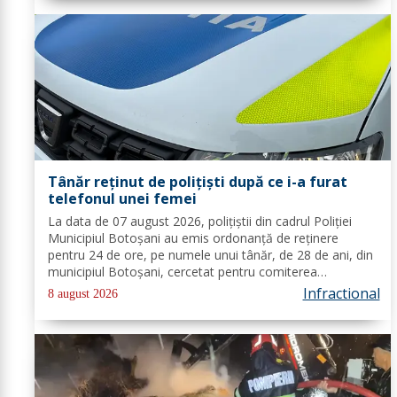
Tânăr reținut de polițiști după ce i-a furat
telefonul unei femei
La data de 07 august 2026, polițiștii din cadrul Poliției
Municipiul Botoșani au emis ordonanță de reținere
pentru 24 de ore, pe numele unui tânăr, de 28 de ani, din
municipiul Botoșani, cercetat pentru comiterea
infracțiunii de furt. În urma probatoriului administrat, s-a
Infractional
8 august 2026
stabilit faptul că, în...