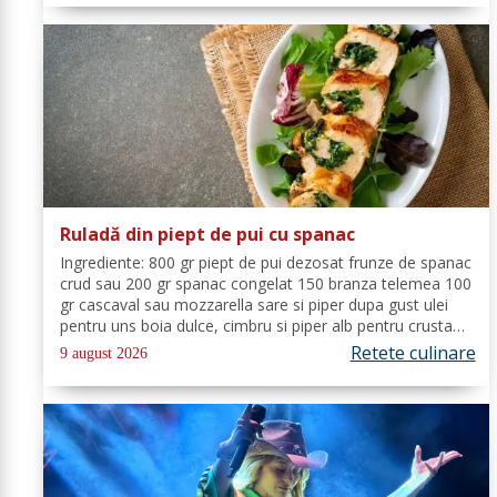
Ruladă din piept de pui cu spanac
Ingrediente: 800 gr piept de pui dezosat frunze de spanac
crud sau 200 gr spanac congelat 150 branza telemea 100
gr cascaval sau mozzarella sare si piper dupa gust ulei
pentru uns boia dulce, cimbru si piper alb pentru crusta
vin alb (150 ml) Mod de Preparare: Spalam carnea si o
Retete culinare
9 august 2026
tamponam cu un...