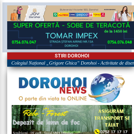
STIRI DOROHOI
egiul Național „Grigore Ghica” Dorohoi - Activitate de diseminare