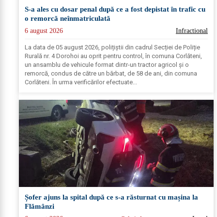
S-a ales cu dosar penal după ce a fost depistat în trafic cu
o remorcă neînmatriculată
6 august 2026
Infractional
La data de 05 august 2026, polițiștii din cadrul Secției de Poliție
Rurală nr. 4 Dorohoi au oprit pentru control, în comuna Corlăteni,
un ansamblu de vehicule format dintr-un tractor agricol și o
remorcă, condus de către un bărbat, de 58 de ani, din comuna
Corlăteni. În urma verificărilor efectuate...
Șofer ajuns la spital după ce s-a răsturnat cu mașina la
Flămânzi