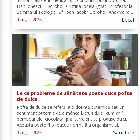
Simion - asistent medical Spitalul Municipului Dorohoi,
Dan Ionescu - Dorohoi, Cristina Ionela Ignat - profesor la
Seminarul Teologic „Sf. Ioan Iacob” Dorohoi, Ana-Maria
Ojog - profesor- consilier educativ Școala Gimnazială Nr.
Local
9 august 2026
1 Dumeni, Mihai...
La ce probleme de sănătate poate duce pofta
de dulce
Pofta de dulce se referă la o dorință puternică sau un
sentiment puternic de a mânca lucruri dulci, cum ar fi
bomboanele, ciocolata, prăjiturile și alte produse dulci.
Aceasta poate fi o reacție normală a organismului,
deoarece majoritatea oamenilor au o preferință pentru
Sanatate
9 august 2026
dulceață. Cu toate...