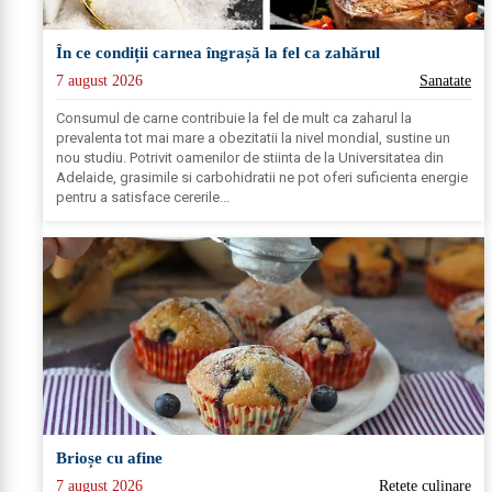
În ce condiții carnea îngrașă la fel ca zahărul
7 august 2026
Sanatate
Consumul de carne contribuie la fel de mult ca zaharul la
prevalenta tot mai mare a obezitatii la nivel mondial, sustine un
nou studiu. Potrivit oamenilor de stiinta de la Universitatea din
Adelaide, grasimile si carbohidratii ne pot oferi suficienta energie
pentru a satisface cererile...
Brioșe cu afine
7 august 2026
Retete culinare