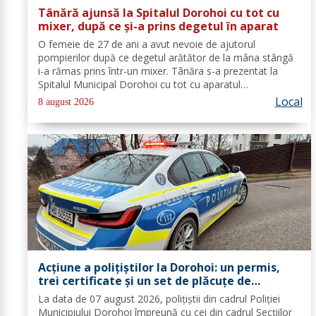
Tânără ajunsă la Spitalul Dorohoi cu tot cu
mixer, după ce și-a prins degetul în aparat
O femeie de 27 de ani a avut nevoie de ajutorul
pompierilor după ce degetul arătător de la mâna stângă
i-a rămas prins într-un mixer. Tânăra s-a prezentat la
Spitalul Municipal Dorohoi cu tot cu aparatul
electrocasnic, iar medicii au solicitat intervenția
Local
8 august 2026
salvatorilor. Pompierii din cadrul...
Acțiune a polițiștilor la Dorohoi: un permis,
trei certificate și un set de plăcuțe de
înmatriculare reținute
La data de 07 august 2026, polițiștii din cadrul Poliției
Municipiului Dorohoi împreună cu cei din cadrul Secțiilor