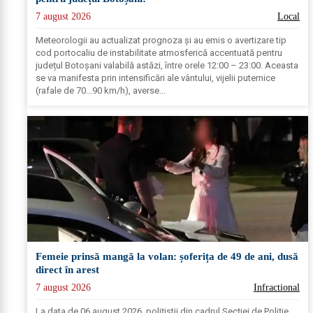
7 august 2026
Local
Meteorologii au actualizat prognoza și au emis o avertizare tip
cod portocaliu de instabilitate atmosferică accentuată pentru
județul Botoșani valabilă astăzi, între orele 12:00 – 23:00. Aceasta
se va manifesta prin intensificări ale vântului, vijelii puternice
(rafale de 70...90 km/h), averse...
Femeie prinsă mangă la volan: șoferița de 49 de ani, dusă
direct în arest
7 august 2026
Infractional
La data de 06 august 2026, polițiștii din cadrul Secției de Poliție