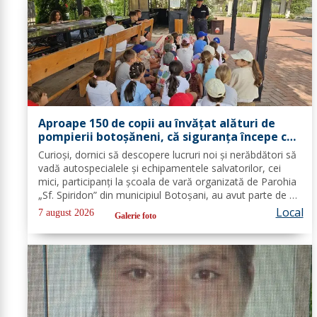
Aproape 150 de copii au învățat alături de
pompierii botoșăneni, că siguranța începe cu
un gest simplu
Curioși, dornici să descopere lucruri noi și nerăbdători să
vadă autospecialele și echipamentele salvatorilor, cei
mici, participanți la școala de vară organizată de Parohia
„Sf. Spiridon” din municipiul Botoșani, au avut parte de o
întâlnire interactivă despre prevenirea situațiilor de
Local
7 august 2026
Galerie foto
urgență și...