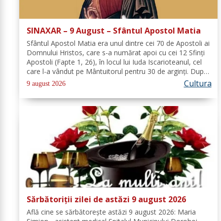
SINAXAR – 9 August – Sfântul Apostol Matia
Sfântul Apostol Matia era unul dintre cei 70 de Apostoli ai
Domnului Hristos, care s-a numărat apoi cu cei 12 Sfinţi
Apostoli (Fapte 1, 26), în locul lui Iuda Iscarioteanul, cel
care l-a vândut pe Mântuitorul pentru 30 de arginţi. După
Învierea şi Înălţarea la cer a Domnului, comunitatea...
Cultura
9 august 2026
Sărbătoriții zilei de astăzi 9 august 2026
Află cine se sărbătoreşte astăzi 9 august 2026: Maria