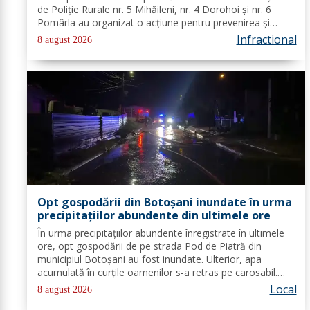
de Poliție Rurale nr. 5 Mihăileni, nr. 4 Dorohoi și nr. 6
Pomârla au organizat o acțiune pentru prevenirea și
combaterea faptelor de natură penală și
Infractional
8 august 2026
contravențională, verificarea...
Opt gospodării din Botoșani inundate în urma
precipitațiilor abundente din ultimele ore
În urma precipitațiilor abundente înregistrate în ultimele
ore, opt gospodării de pe strada Pod de Piatră din
municipiul Botoșani au fost inundate. Ulterior, apa
acumulată în curțile oamenilor s-a retras pe carosabil.
Pentru evacuarea apei, pompierii militari din cadrul
Local
8 august 2026
Detașamentului Botoșani au...