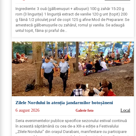
Ingrediente: 3 ouă (gălbenușuri + albușuri) 100 g zahăr 15-20 g
rom (3 lingurițe) 1 linguriță extract de vanilie 120 g unt (topit) 200
g făină 1/2 pliculeț praf de copt 125 g afine Mod de Preparare: Se
amestecă gălbenușurile cu zahărul, romul și vanilia. Se adaugă
untul topit, făina și praful de...
Zilele Nordului în atenția jandarmilor botoșăneni
6 august 2026
Local
Galerie foto
Seria evenimentelor publice specifice sezonului estival continuă
în această săptămână cu cea de-a XIII-a ediție a Festivalului
,,Zilele Nordului" din orașul Darabani, manifestare cu participare