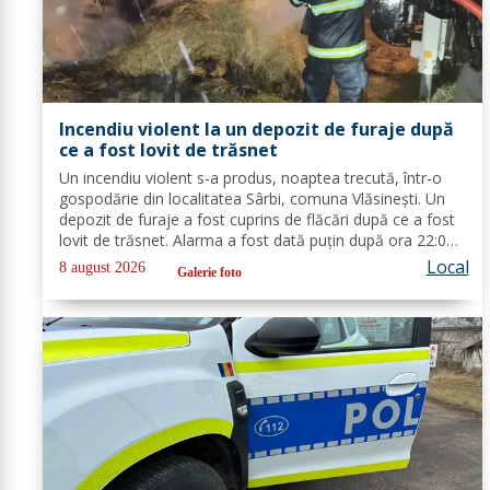
Incendiu violent la un depozit de furaje după
ce a fost lovit de trăsnet
Un incendiu violent s-a produs, noaptea trecută, într-o
gospodărie din localitatea Sârbi, comuna Vlăsinești. Un
depozit de furaje a fost cuprins de flăcări după ce a fost
lovit de trăsnet. Alarma a fost dată puțin după ora 22:00.
La caz s-au deplasat, în cel mai scurt timp, pompierii din
Local
8 august 2026
Galerie foto
cadrul...