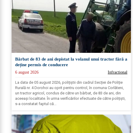
Bărbat de 83 de ani depistat la volanul unui tractor fără a
deține permis de conducere
6 august 2026
Infractional
La data de 05 august 2026, polițiștii din cadrul Secției de Poliție
Rurală nr. 4 Dorohoi au oprit pentru control, în comuna Corlăteni,
un tractor agricol, condus de către un bărbat, de 83 de ani, din
aceeași localitate. În urma verificărilor efectuate de către polițiști,
s-a constatat faptul că...