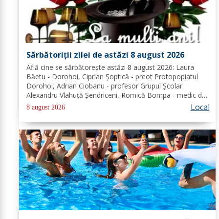
Sărbătoriții zilei de astăzi 8 august 2026
Află cine se sărbătoreşte astăzi 8 august 2026: Laura
Băetu - Dorohoi, Ciprian Șoptică - preot Protopopiatul
Dorohoi, Adrian Ciobanu - profesor Grupul Școlar
Alexandru Vlahuță Șendriceni, Romică Bompa - medic de
familie comuna Vârfu Câmpului. Redacția Dorohoi News
Local
8 august 2026
urează tuturor La mulți ani!...