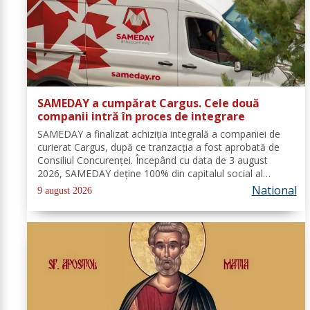
SAMEDAY a cumpărat Cargus. Cele două
companii intră în proces de integrare
SAMEDAY a finalizat achiziția integrală a companiei de
curierat Cargus, după ce tranzacția a fost aprobată de
Consiliul Concurenței. Începând cu data de 3 august
2026, SAMEDAY deține 100% din capitalul social al
Cargus, au anunțat marți, 4 august, reprezentanții
National
9 august 2026
companiei. Companiile nu au anunțat...