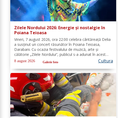
Zilele Nordului 2026: Energie și nostalgie în
Poiana Teioasa
Vineri, 7 august 2026, ora 22:00 celebra cântăreață Delia
a susținut un concert răsunător în Poiana Teioasa,
Darabani. Cu ocazia festivalului de muzică, arte și
călătorie „Zilele Nordului”, publicul s-a adunat în acest
colț de natură, bucurându-se de noaptea călduroasă și
Cultura
8 august 2026
Galerie foto
peisajul unei oaze verzi,...