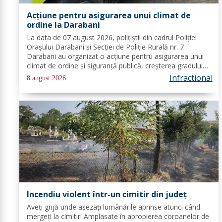
Acțiune pentru asigurarea unui climat de
ordine la Darabani
La data de 07 august 2026, polițiștii din cadrul Poliției
Orașului Darabani și Secției de Poliție Rurală nr. 7
Darabani au organizat o acțiune pentru asigurarea unui
climat de ordine și siguranță publică, creșterea gradului
de siguranță rutieră și combaterea faptelor antisociale, în
Infractional
8 august 2026
localitatea...
Incendiu violent într-un cimitir din județ
Aveți grijă unde așezați lumânările aprinse atunci când
mergeți la cimitir! Amplasate în apropierea coroanelor de