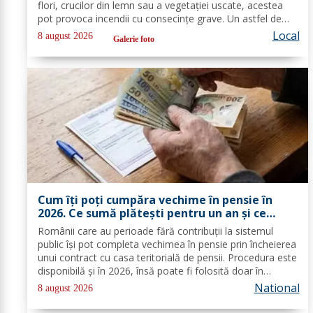
flori, crucilor din lemn sau a vegetației uscate, acestea
pot provoca incendii cu consecințe grave. Un astfel de
eveniment s-a produs ieri, în cimitirul din localitatea
Local
8 august 2026
Galerie foto
Ichimeni, comuna...
Cum îți poți cumpăra vechime în pensie în
2026. Ce sumă plătești pentru un an și ce
documente trebuie depuse
Românii care au perioade fără contribuții la sistemul
public își pot completa vechimea în pensie prin încheierea
unui contract cu casa teritorială de pensii. Procedura este
disponibilă și în 2026, însă poate fi folosită doar în
condițiile prevăzute de lege. Costul depinde de salariul
National
8 august 2026
minim brut...