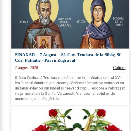
SINAXAR – 7 August – Sf. Cuv. Teodora de la Sihla; Sf.
Cuv. Pafnutie - Pârvu Zugravul
7 august 2026
Cultura
Sfânta Cuvioasă Teodora s-a născut pe la jumătatea sec. al XVII-
lea în satul Vânători, jud. Neamţ. Căsătorită împotriva voinţei ei cu
un tânăr evlavios din Ismail şi neavând copii, Teodora a îmbrăţişat
viaţa monahală la Schitul Vărzăreşti, Vrancea, iar soţul ei, de
asemenea, s-a călugărit la...