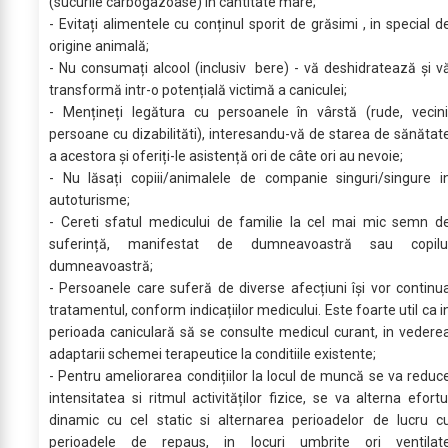
(sucurile carbogazoase) in cantitate mare;
- Evitați alimentele cu conținul sporit de grăsimi , in special d
origine animală;
- Nu consumați alcool (inclusiv bere) - vă deshidratează și v
transformă intr-o potențială victimă a caniculei;
- Mențineți legătura cu persoanele în vârstă (rude, vecini
persoane cu dizabilităti), interesandu-vă de starea de sănătat
a acestora și oferiți-le asistență ori de câte ori au nevoie;
- Nu lăsați copiii/animalele de companie singuri/singure i
autoturisme;
- Cereti sfatul medicului de familie la cel mai mic semn d
suferință, manifestat de dumneavoastră sau copilu
dumneavoastră;
- Persoanele care suferă de diverse afecțiuni își vor continu
tratamentul, conform indicațiilor medicului. Este foarte util ca i
perioada caniculară să se consulte medicul curant, in vedere
adaptarii schemei terapeutice la conditiile existente;
- Pentru ameliorarea condițiilor la locul de muncă se va reduc
intensitatea si ritmul activităților fizice, se va alterna efortu
dinamic cu cel static si alternarea perioadelor de lucru c
perioadele de repaus, in locuri umbrite ori ventilat