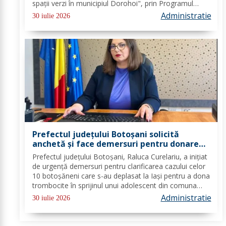
spații verzi în municipiul Dorohoi", prin Programul
Regional 2021–2027 - Prioritatea de investiții 3. Nord-
Administratie
30 iulie 2026
Est - O regiune durabilă, mai...
Prefectul județului Botoșani solicită
anchetă și face demersuri pentru donarea
de trombocite direct la Botoșani în cazul
Prefectul județului Botoșani, Raluca Curelariu, a inițiat
adolescentului din Tudora
de urgență demersuri pentru clarificarea cazului celor
10 botoșăneni care s-au deplasat la Iași pentru a dona
trombocite în sprijinul unui adolescent din comuna
Tudora, însă nu au putut dona. Au fost transmise
Administratie
30 iulie 2026
adrese oficiale către...