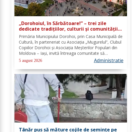
„Dorohoiul, în Sărbătoare!” – trei zile
dedicate tradițiilor, culturii și comunității
Trei tradiții. Un singur eveniment. O
Primăria Municipiului Dorohoi, prin Casa Municipală de
singură sărbătoare!
Cultură, în parteneriat cu Asociația „Mugurelul”, Clubul
Copiilor Dorohoi și Asociația Meșterilor Populari din
Moldova – Iași, invită întreaga comunitate să
participe, în perioada 28–30 august 2026, la
Administratie
5 august 2026
evenimentul „Dorohoiul, în Sărbătoare!”....
Tânăr pus să măture cojile de seminţe pe