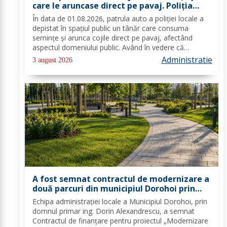
care le aruncase direct pe pavaj. Poliţia
Locală Dorohoi: Respectul față de spațiul
În data de 01.08.2026, patrula auto a poliției locale a
comun trebuie să fie o prioritate pentru
depistat în spațiul public un tânăr care consuma
fiecare dintre noi”
semințe și arunca cojile direct pe pavaj, afectând
aspectul domeniului public. Având în vedere că
prioritatea Poliției Locale este prevenția și educarea
Administratie
3 august 2026
spiritului civic, polițiștii l-au...
A fost semnat contractul de modernizare a
două parcuri din municipiul Dorohoi prin
fonduri europene
Echipa administrației locale a Municipiul Dorohoi, prin
domnul primar ing. Dorin Alexandrescu, a semnat
Contractul de finanțare pentru proiectul „Modernizare