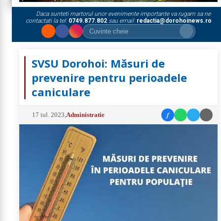
Daca sunteti martorul unor evenimente importante va rugam sa ne
contactati la tel:
0749.877.802
sau email:
redactia@dorohoinews.ro
SVSU Dorohoi: Măsuri de
prevenire pentru perioadele
caniculare
f
17 iul. 2023
,
Administratie