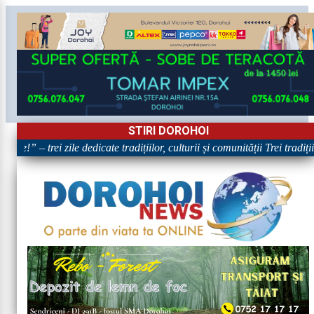
STIRI DOROHOI
re!” – trei zile dedicate tradițiilor, culturii și comunității Trei tradiț