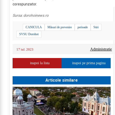
corespunzator.
Sursa:
dorohoinews.ro
CANICULA
Măsuri de prevenire
perioade
Stiri
SVSU Dorohoi
Administratie
17 iul. 2023
inapoi la lista
inapoi pe prima pagina
Articole similare