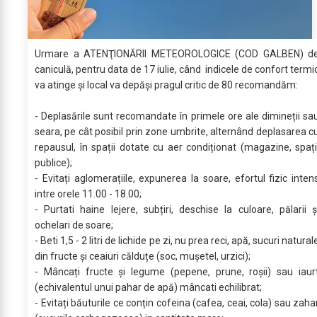
Urmare a ATENŢIONĂRII METEOROLOGICE (COD GALBEN) d
caniculă, pentru data de 17 iulie, când indicele de confort termi
va atinge şi local va depăşi pragul critic de 80 recomandăm:
- Deplasările sunt recomandate în primele ore ale dimineții sa
seara, pe cât posibil prin zone umbrite, alternând deplasarea c
repausul, în spații dotate cu aer condiționat (magazine, spați
publice);
- Evitați aglomerațiile, expunerea la soare, efortul fizic inten
intre orele 11.00 - 18.00;
- Purtati haine lejere, subțiri, deschise la culoare, pălarii ș
ochelari de soare;
- Beti 1,5 - 2 litri de lichide pe zi, nu prea reci, apă, sucuri natural
din fructe și ceaiuri călduțe (soc, mușetel, urzici);
- Mâncați fructe și legume (pepene, prune, roșii) sau iaur
(echivalentul unui pahar de apă) mâncati echilibrat;
- Evitați băuturile ce conțin cofeina (cafea, ceai, cola) sau zaha