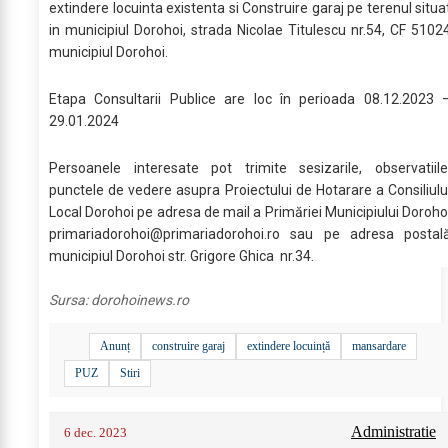
extindere locuinta existenta si Construire garaj pe terenul situa
in municipiul Dorohoi, strada Nicolae Titulescu nr.54, CF 5102
municipiul Dorohoi.
Etapa Consultarii Publice are loc în perioada 08.12.2023 
29.01.2024
Persoanele interesate pot trimite sesizarile, observatiile
punctele de vedere asupra Proiectului de Hotarare a Consiliulu
Local Dorohoi pe adresa de mail a Primăriei Municipiului Doroho
primariadorohoi@primariadorohoi.ro
sau pe adresa postal
municipiul Dorohoi str. Grigore Ghica nr.34.
Sursa:
dorohoinews.ro
Anunț
construire garaj
extindere locuință
mansardare
PUZ
Stiri
Administratie
6 dec. 2023