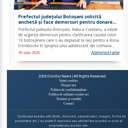
Prefectul județului Botoșani solicită
anchetă și face demersuri pentru donarea
de trombocite direct la Botoșani în cazul
Prefectul județului Botoșani, Raluca Curelariu, a inițiat
adolescentului din Tudora
de urgență demersuri pentru clarificarea cazului celor
10 botoșăneni care s-au deplasat la Iași pentru a dona
trombocite în sprijinul unui adolescent din comuna
Tudora, însă nu au putut dona. Au fost transmise
Administratie
30 iulie 2026
adrese oficiale către...
2026
Dorohoi News | All Rights Reserved
Setari cookies
Despre noi
Politica de confidențialitate
Politica de utilizare cookie-uri
Termeni și condiții
Contact
Continutul acestui site (texte, descrieri, caracteristici, imagini, forma de
prezentare etc.) nu poate fi reprodus sau utilizat fara acordul in scris al
proprietarului acestui site.