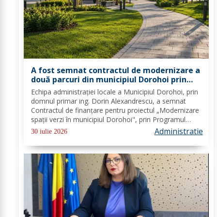
A fost semnat contractul de modernizare a
două parcuri din municipiul Dorohoi prin
fonduri europene
Echipa administrației locale a Municipiul Dorohoi, prin
domnul primar ing. Dorin Alexandrescu, a semnat
Contractul de finanțare pentru proiectul „Modernizare
spații verzi în municipiul Dorohoi", prin Programul
Regional 2021–2027 - Prioritatea de investiții 3. Nord-
Administratie
30 iulie 2026
Est - O regiune durabilă, mai...