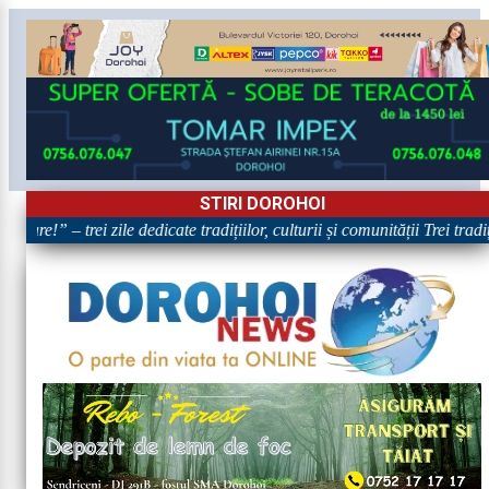
STIRI DOROHOI
oare!” – trei zile dedicate tradițiilor, culturii și comunității Trei trad