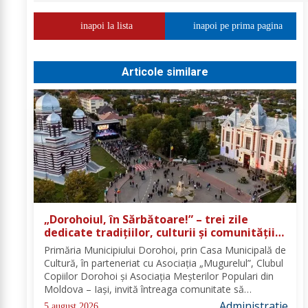
inapoi la lista
inapoi pe prima pagina
Articole similare
„Dorohoiul, în Sărbătoare!” – trei zile
dedicate tradițiilor, culturii și comunității
Trei tradiții. Un singur eveniment. O
Primăria Municipiului Dorohoi, prin Casa Municipală de
singură sărbătoare!
Cultură, în parteneriat cu Asociația „Mugurelul”, Clubul
Copiilor Dorohoi și Asociația Meșterilor Populari din
Moldova – Iași, invită întreaga comunitate să
participe, în perioada 28–30 august 2026, la
Administratie
5 august 2026