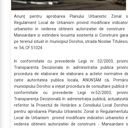
Anunţ pentru aprobarea Planului Urbanistic Zonal s
Regulament Local de Urbanism privind modificare indicator
urbanistici in vederea obtinerii autorizatiei de construire 
Mansardare si extindere locuinta existenta si Construire gara
pe terenul situat in municipiul Dorohoi, strada Nicolae Titulesc
nr. 54, CF 51024
In conformitate cu prevederile Legii nr. 52/2003, privin
Transparenta Decizionala in administratia publica privin
procedura de elaborare de elaborare a actelor normative d
catre autoritatea publica locala, ANUNŢĂM că, Primări
municipiului Dorohoi a inițiat procedura de consultare publică î
conformitate cu prevederile Legii nr.52/2003, privin
Transparența Decizională în administrația publică, actualizată
referitor la Proiectul de Hotărâre a Consiliului Local Dorohoi
pentru aprobarea Planului Urbanistic Zonal si Regulamentulu
Local de Urbanism privind modificare indicatori urbanistici i
vederea obtinerii autorizatiei de construire - Mansardare s