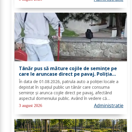
evenimentul „Dorohoiul, în Sărbătoare!”....
Tânăr pus să măture cojile de seminţe pe
care le aruncase direct pe pavaj. Poliţia
Locală Dorohoi: Respectul față de spațiul
În data de 01.08.2026, patrula auto a poliției locale a
comun trebuie să fie o prioritate pentru
depistat în spațiul public un tânăr care consuma
fiecare dintre noi”
semințe și arunca cojile direct pe pavaj, afectând
aspectul domeniului public. Având în vedere că
prioritatea Poliției Locale este prevenția și educarea
Administratie
3 august 2026
spiritului civic, polițiștii l-au...