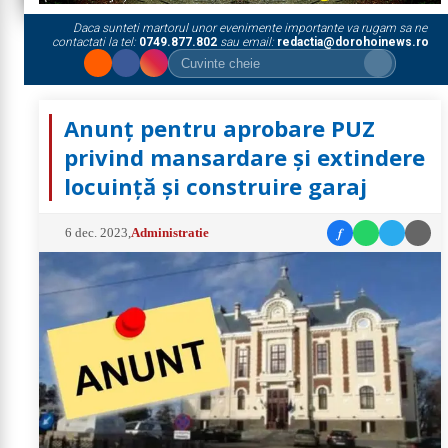
Daca sunteti martorul unor evenimente importante va rugam sa ne
contactati la tel:
0749.877.802
sau email:
redactia@dorohoinews.ro
Anunț pentru aprobare PUZ
privind mansardare și extindere
locuință și construire garaj
f
6 dec. 2023
,
Administratie