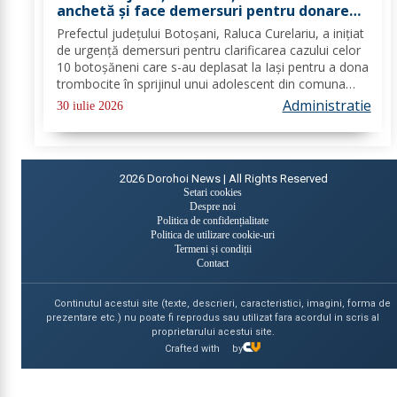
anchetă și face demersuri pentru donarea
de trombocite direct la Botoșani în cazul
Prefectul județului Botoșani, Raluca Curelariu, a inițiat
adolescentului din Tudora
de urgență demersuri pentru clarificarea cazului celor
10 botoșăneni care s-au deplasat la Iași pentru a dona
trombocite în sprijinul unui adolescent din comuna
Tudora, însă nu au putut dona. Au fost transmise
Administratie
30 iulie 2026
adrese oficiale către...
2026
Dorohoi News | All Rights Reserved
Setari cookies
Despre noi
Politica de confidențialitate
Politica de utilizare cookie-uri
Termeni și condiții
Contact
Continutul acestui site (texte, descrieri, caracteristici, imagini, forma de
prezentare etc.) nu poate fi reprodus sau utilizat fara acordul in scris al
proprietarului acestui site.
Crafted with
by