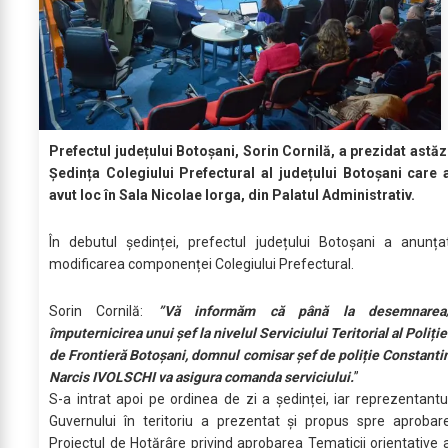
Prefectul județului Botoșani, Sorin Cornilă, a prezidat astăz
Ședința Colegiului Prefectural al județului Botoșani care 
avut loc în Sala Nicolae Iorga, din Palatul Administrativ.
În debutul ședinței, prefectul județului Botoșani a anunța
modificarea componenței Colegiului Prefectural.
Sorin Cornilă:
”Vă informăm că până la desemnarea
împuternicirea unui șef la nivelul Serviciului Teritorial al Poliție
de Frontieră Botoșani, domnul comisar șef de poliție Constanti
Narcis IVOLSCHI va asigura comanda serviciului.
”
S-a intrat apoi pe ordinea de zi a ședinței, iar reprezentantu
Guvernului în teritoriu a prezentat și propus spre aprobar
Proiectul de Hotărâre privind aprobarea Tematicii orientative 