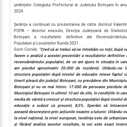
ședințelor Colegiului Prefectural al Județului Botoșani în anu
2024.
Ședința a continuat cu prezentarea de către domnul Valenti
POPA – director executiv, Direcția Județeană de Statistic
Botoșani a rezultatelor definitive ale Recensământulu
Populației și Locuințelor Runda 2021.
Sorin Cornilă:
”Cred că ar trebui să ne întrebăm cu toții, după c
facem o analiză a acestei prezentări a rezultatelor definitive 
recensământului populației, de ce am ajuns în situația în car
am pierdut aproximativ 20.000 de rezidenți. Uitându-ne l
structura populației după nivelul de educație reiese faptul c
tinerii pleacă din județul Botoșani, cu precădere din Municipiu
Botoșani și nu se mai întorc. 17.000 de persoane pierdute d
Municipiul Botoșani în ultimii 10 ani de zile, în condițiile în car
media de vârstă a crescut și structura populației după nivelul d
educație a scăzut ca procent, 8,5%. Sperăm să întoarce
această descreștere prin acțiunile noastre a tuturor. Uitându-n
la nivel național, la nivel european, tendința este de urbanizar
și făcând analiza acestor rezultate, la noi este exact invers