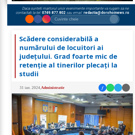
Daca sunteti martorul unor evenimente importante va rugam sa ne
contactati la tel:
0749.877.802
sau email:
redactia@dorohoinews.ro
Scădere considerabilă a
numărului de locuitori ai
județului. Grad foarte mic de
retenție al tinerilor plecați la
studii
f
31 ian. 2024
,
Administratie