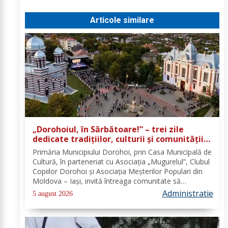
Articole similare
„Dorohoiul, în Sărbătoare!” – trei zile
dedicate tradițiilor, culturii și comunității
Trei tradiții. Un singur eveniment. O
Primăria Municipiului Dorohoi, prin Casa Municipală de
singură sărbătoare!
Cultură, în parteneriat cu Asociația „Mugurelul”, Clubul
Copiilor Dorohoi și Asociația Meșterilor Populari din
Moldova – Iași, invită întreaga comunitate să
participe, în perioada 28–30 august 2026, la
Administratie
5 august 2026
evenimentul „Dorohoiul, în Sărbătoare!”....