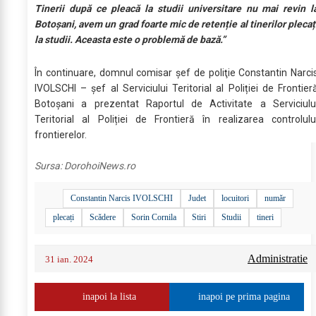
Tinerii după ce pleacă la studii universitare nu mai revin l
Botoșani, avem un grad foarte mic de retenție al tinerilor plecaț
la studii. Aceasta este o problemă de bază.”
În continuare, domnul comisar şef de poliţie Constantin Narci
IVOLSCHI – șef al Serviciului Teritorial al Poliției de Frontier
Botoșani a prezentat Raportul de Activitate a Serviciulu
Teritorial al Poliției de Frontieră în realizarea controlulu
frontierelor.
Sursa:
DorohoiNews.ro
Constantin Narcis IVOLSCHI
Judet
locuitori
număr
plecați
Scădere
Sorin Cornila
Stiri
Studii
tineri
Administratie
31 ian. 2024
inapoi la lista
inapoi pe prima pagina