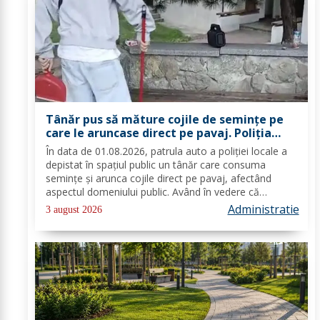
Tânăr pus să măture cojile de seminţe pe
care le aruncase direct pe pavaj. Poliţia
Locală Dorohoi: Respectul față de spațiul
În data de 01.08.2026, patrula auto a poliției locale a
comun trebuie să fie o prioritate pentru
depistat în spațiul public un tânăr care consuma
fiecare dintre noi”
semințe și arunca cojile direct pe pavaj, afectând
aspectul domeniului public. Având în vedere că
prioritatea Poliției Locale este prevenția și educarea
Administratie
3 august 2026
spiritului civic, polițiștii l-au...