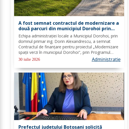
A fost semnat contractul de modernizare a
două parcuri din municipiul Dorohoi prin
fonduri europene
Echipa administrației locale a Municipiul Dorohoi, prin
domnul primar ing. Dorin Alexandrescu, a semnat
Contractul de finanțare pentru proiectul „Modernizare
spații verzi în municipiul Dorohoi", prin Programul
Regional 2021–2027 - Prioritatea de investiții 3. Nord-
Administratie
30 iulie 2026
Est - O regiune durabilă, mai...
Prefectul județului Botoșani solicită