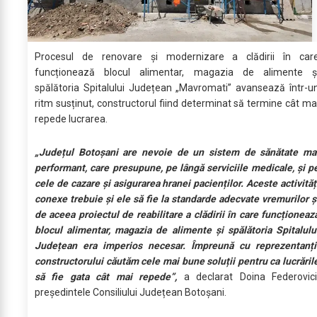
Procesul de renovare și modernizare a clădirii în car
funcționează blocul alimentar, magazia de alimente ș
spălătoria Spitalului Județean „Mavromati” avansează într-u
ritm susținut, constructorul fiind determinat să termine cât ma
repede lucrarea.
„Județul Botoșani are nevoie de un sistem de sănătate ma
performant, care presupune, pe lângă serviciile medicale, și p
cele de cazare și asigurarea hranei pacienților. Aceste activităț
conexe trebuie și ele să fie la standarde adecvate vremurilor ș
de aceea proiectul de reabilitare a clădirii în care funcționeaz
blocul alimentar, magazia de alimente și spălătoria Spitalulu
Județean era imperios necesar. Împreună cu reprezentanți
constructorului căutăm cele mai bune soluții pentru ca lucrăril
să fie gata cât mai repede”,
a declarat Doina Federovici
președintele Consiliului Județean Botoșani.