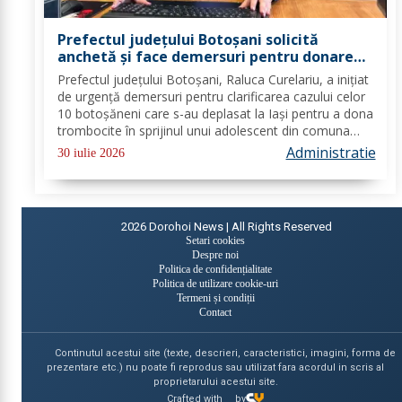
Prefectul județului Botoșani solicită
anchetă și face demersuri pentru donarea
de trombocite direct la Botoșani în cazul
Prefectul județului Botoșani, Raluca Curelariu, a inițiat
adolescentului din Tudora
de urgență demersuri pentru clarificarea cazului celor
10 botoșăneni care s-au deplasat la Iași pentru a dona
trombocite în sprijinul unui adolescent din comuna
Tudora, însă nu au putut dona. Au fost transmise
Administratie
30 iulie 2026
adrese oficiale către...
2026
Dorohoi News | All Rights Reserved
Setari cookies
Despre noi
Politica de confidențialitate
Politica de utilizare cookie-uri
Termeni și condiții
Contact
Continutul acestui site (texte, descrieri, caracteristici, imagini, forma de
prezentare etc.) nu poate fi reprodus sau utilizat fara acordul in scris al
proprietarului acestui site.
Crafted with
by