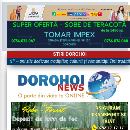
STIRI DOROHOI
re!” – trei zile dedicate tradițiilor, culturii și comunității Trei tradiț