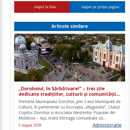
inapoi la lista
inapoi pe prima pagina
Articole similare
„Dorohoiul, în Sărbătoare!” – trei zile
dedicate tradițiilor, culturii și comunității
Trei tradiții. Un singur eveniment. O
Primăria Municipiului Dorohoi, prin Casa Municipală de
singură sărbătoare!
Cultură, în parteneriat cu Asociația „Mugurelul”, Clubul
Copiilor Dorohoi și Asociația Meșterilor Populari din
Moldova – Iași, invită întreaga comunitate să
participe, în perioada 28–30 august 2026, la
Administratie
5 august 2026
evenimentul „Dorohoiul, în Sărbătoare!”....