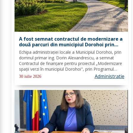
A fost semnat contractul de modernizare a
două parcuri din municipiul Dorohoi prin
fonduri europene
Echipa administrației locale a Municipiul Dorohoi, prin
domnul primar ing. Dorin Alexandrescu, a semnat
Contractul de finanțare pentru proiectul „Modernizare
spații verzi în municipiul Dorohoi", prin Programul
Regional 2021–2027 - Prioritatea de investiții 3. Nord-
Administratie
30 iulie 2026
Est - O regiune durabilă, mai...