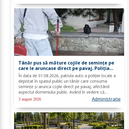
Tânăr pus să măture cojile de seminţe pe
care le aruncase direct pe pavaj. Poliţia
Locală Dorohoi: Respectul față de spațiul
În data de 01.08.2026, patrula auto a poliției locale a
comun trebuie să fie o prioritate pentru
depistat în spațiul public un tânăr care consuma
fiecare dintre noi”
semințe și arunca cojile direct pe pavaj, afectând
aspectul domeniului public. Având în vedere că
prioritatea Poliției Locale este prevenția și educarea
Administratie
3 august 2026
spiritului civic, polițiștii l-au...