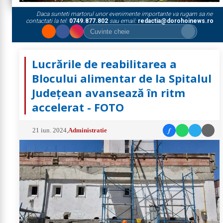
Daca sunteti martorul unor evenimente importante va rugam sa ne
contactati la tel:
0749.877.802
sau email:
redactia@dorohoinews.ro
Lucrările de reabilitarea a
Blocului alimentar de la Spitalul
Județean avansează în ritm
accelerat - FOTO
f
21 iun. 2024
,
Administratie