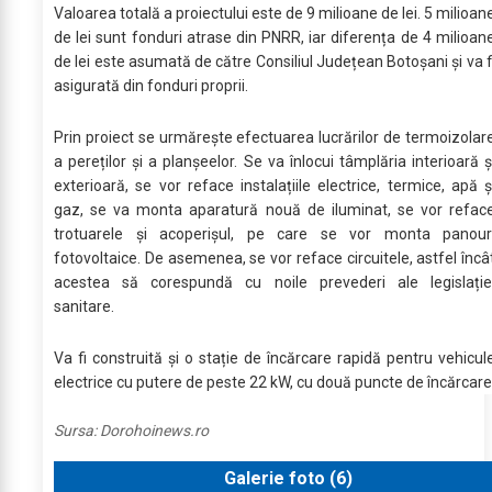
Valoarea totală a proiectului este de 9 milioane de lei. 5 milioan
de lei sunt fonduri atrase din PNRR, iar diferența de 4 milioan
de lei este asumată de către Consiliul Județean Botoșani și va f
asigurată din fonduri proprii.
Prin proiect se urmărește efectuarea lucrărilor de termoizolar
a pereților și a planșeelor. Se va înlocui tâmplăria interioară ș
exterioară, se vor reface instalațiile electrice, termice, apă ș
gaz, se va monta aparatură nouă de iluminat, se vor refac
trotuarele și acoperișul, pe care se vor monta panour
fotovoltaice. De asemenea, se vor reface circuitele, astfel încâ
acestea să corespundă cu noile prevederi ale legislație
sanitare.
Va fi construită și o stație de încărcare rapidă pentru vehicul
electrice cu putere de peste 22 kW, cu două puncte de încărcare
Sursa:
Dorohoinews.ro
Galerie foto (
6
)