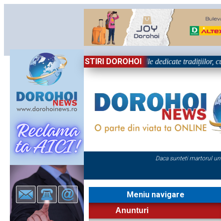
STIRI DOROHOI
„Dorohoiul, în Sărbătoare!” – trei zile dedicate tradițiilor, culturii
Daca sunteti martorul un
Meniu navigare
Anunturi