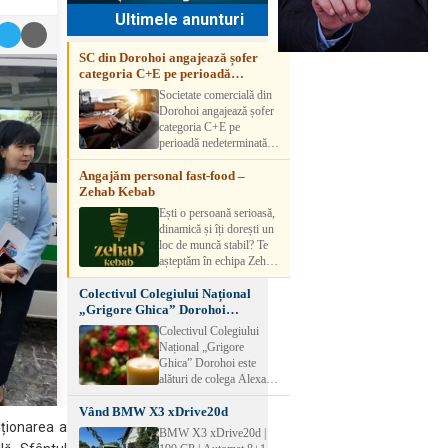
Ultimele anunturi
SC din Dorohoi angajează șofer
categoria C+E pe perioadă
nedeterminată
Societate comercială din
Dorohoi angajează șofer
categoria C+E pe
perioadă nedeterminată.
Candidatul trebuie să
Angajăm personal fast-food –
aibă experiență și atestat
Zehab Kebab
transport marfă. Pentru
detalii, vă rog să sunați la
Ești o persoană serioasă,
numărul de telefon.
dinamică și îți dorești un
loc de muncă stabil? Te
așteptăm în echipa Zehab
Kebab! Posturi
Colectivul Colegiului Național
disponibile: -
„Grigore Ghica” Dorohoi
SHAORMAR AJUTOR
transmite sincere condoleanțe
BUCATAR 2/posturi -
Colectivul Colegiului
LUCRATOR
Național „Grigore
COMERCIAL
Ghica” Dorohoi este
VANZATOR /2 posturi
alături de colega Alexa
OFERIM : Contract de
Lăcrămioara la trecerea în
muncă Program flexibil
Vând BMW X3 xDrive20d
neființă a soțului și
Salariu motivant, în
iționarea a
transmite sincere
BMW X3 xDrive20d |
funcție de experienț
condoleanțe familiei.