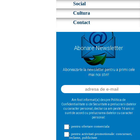
Social
Cultura
Contact
Abonare Newsletter
Aboneaza-te la newsletter pentru a primi cele
mai noi stiri!
Am fost informat(a) despre Politica de
Confidentialitate si de Securitate a prelucrarii datelor
cu caracter personal, declar ca am peste 16 ani si
sunt de acord cu prelucrarea datelor cu caracter
personal:
- pentru ofertare comerciala
- pentru activitati promotionale: concursuri,
reclame, publicitate