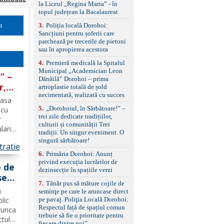
standard Euro 6 Trapă
la Liceul „Regina Maria” - în
panoramică, geamuri
topul județean la Bacalaureat
spate fumurii Carlig de
remorcare Bonus: -
3
.
Poliția locală Dorohoi:
a
Covorașe textile montate
Sancțiuni pentru șoferii care
pe mașină. -Ofer și un
parchează pe trecerile de pietoni
set de covorașe din
sau în apropierea acestora
cauciuc/pvc. -Se vinde
4
.
Premieră medicală la Spitalul
împreună cu un set de
Municipal „Academician Leon
anvelope de iarnă.
” –
Dănăilă” Dorohoi – prima
r,
artroplastie totală de șold
necimentată, realizată cu succes
Casa
ent.
5
.
„Dorohoiul, în Sărbătoare!” –
 cu
trei zile dedicate tradițiilor,
r
culturii și comunității Trei
lari
tradiții. Un singur eveniment. O
singură sărbătoare!
tratie
 28–
6
.
Primăria Dorohoi: Anunț
privind execuția lucrărilor de
e de
dezinsecție în spațiile verzi
se
7
.
Tânăr pus să măture cojile de
cală
a
seminţe pe care le aruncase direct
e
pe pavaj. Poliţia Locală Dorohoi:
blic
ie o
Respectul față de spațiul comun
runca
trebuie să fie o prioritate pentru
ctul
fiecare dintre noi”