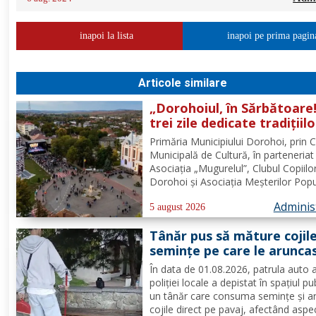
inapoi la lista
inapoi pe prima pagin
Articole similare
„Dorohoiul, în Sărbătoare!
trei zile dedicate tradițiilo
culturii și comunității Trei
Primăria Municipiului Dorohoi, prin 
tradiții. Un singur evenim
Municipală de Cultură, în parteneriat
O singură sărbătoare!
Asociația „Mugurelul”, Clubul Copiilo
Dorohoi și Asociația Meșterilor Popu
din Moldova – Iași, invită întreaga
Adminis
comunitate să participe, în perioada
5 august 2026
30 august 2026, la evenimentul
Tânăr pus să măture cojil
„Dorohoiul, în Sărbătoare!”....
seminţe pe care le arunca
direct pe pavaj. Poliţia Lo
În data de 01.08.2026, patrula auto 
Dorohoi: Respectul față d
poliției locale a depistat în spațiul pu
spațiul comun trebuie să f
un tânăr care consuma semințe și a
prioritate pentru fiecare
cojile direct pe pavaj, afectând aspe