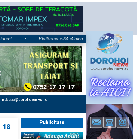
•
Platforma e-Sănătatea Mea devine disponibilă pe 1 septembr
redactia@dorohoinews.ro
Publicitate
 18