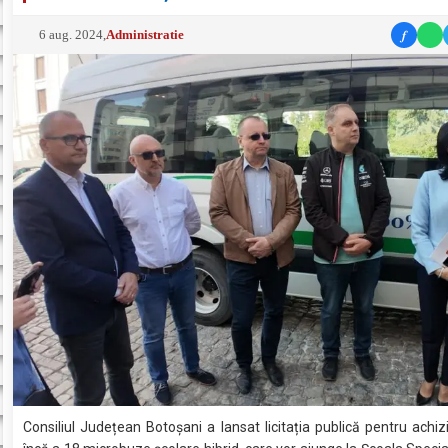
f
6 aug. 2024
,
Administratie
Consiliul Județean Botoșani a lansat licitația publică pentru achiz