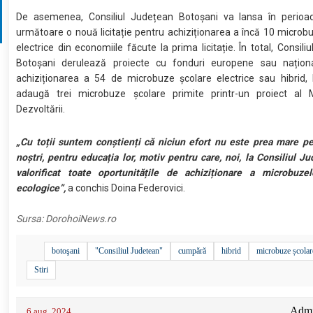
De asemenea, Consiliul Județean Botoșani va lansa în perioa
următoare o nouă licitație pentru achiziționarea a încă 10 microb
electrice din economiile făcute la prima licitație. În total, Consili
Botoșani derulează proiecte cu fonduri europene sau națion
achiziționarea a 54 de microbuze școlare electrice sau hibrid, 
adaugă trei microbuze școlare primite printr-un proiect al Mi
Dezvoltării.
„Cu toții suntem conștienți că niciun efort nu este prea mare pe
noștri, pentru educația lor, motiv pentru care, noi, la Consiliul J
valorificat toate oportunitățile de achiziționare a microbuzel
ecologice”,
a conchis Doina Federovici.
Sursa:
DorohoiNews.ro
botoşani
"Consiliul Judetean"
cumpără
hibrid
microbuze școlar
Stiri
Admin
6 aug. 2024