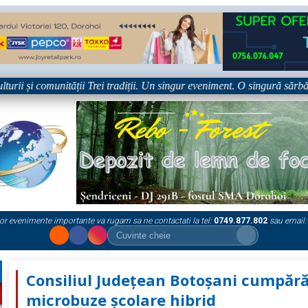
 și comunității Trei tradiții. Un singur eveniment. O singură sărbătoare!
or evenimente importante va rugam sa ne contactati la tel:
0749.877.802
sau email:
Consiliul Județean Botoșani cumpără
microbuze școlare hibrid