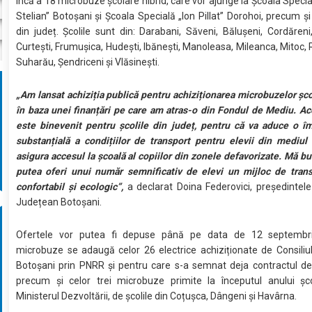
încă a 18 microbuze școlare hibrid, care vor ajunge la Școala Specia
Stelian” Botoșani și Școala Specială „Ion Pillat” Dorohoi, precum și 
din județ. Școlile sunt din: Darabani, Săveni, Bălușeni, Cordăreni,
Curtești, Frumușica, Hudești, Ibănești, Manoleasa, Mileanca, Mitoc,
Suharău, Șendriceni și Vlăsinești.
„Am lansat achiziția publică pentru achiziționarea microbuzelor șco
în baza unei finanțări pe care am atras-o din Fondul de Mediu. Ac
este binevenit pentru școlile din județ, pentru că va aduce o î
substanțială a condițiilor de transport pentru elevii din mediul 
asigura accesul la școală al copiilor din zonele defavorizate. Mă b
putea oferi unui număr semnificativ de elevi un mijloc de trans
confortabil și ecologic”,
a declarat Doina Federovici, președintele 
Județean Botoșani.
Ofertele vor putea fi depuse până pe data de 12 septembr
microbuze se adaugă celor 26 electrice achiziționate de Consili
Botoșani prin PNRR și pentru care s-a semnat deja contractul de
precum și celor trei microbuze primite la începutul anului șco
Ministerul Dezvoltării, de școlile din Coțușca, Dângeni și Havârna.