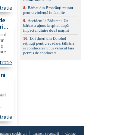
ă
tratie
8
.
Bărbat din Broscăuți reținut
ția și
pentru violență în familie
..
de
9
.
Accident la Pădureni. Un
ri
bărbat a ajuns la spital după
impactul dintre două mașini
n
piul
10
.
Doi tineri din Dorohoi
rin
reținuți pentru evadare, tâlhărie
de
și conducerea unui vehicul fără
zare
permis de conducere
in
tratie
 O
ani
 de
șani
suri
i
 unui
tratie
 nu
rese
 utilizare cookie-uri
Termeni și condiții
Contact