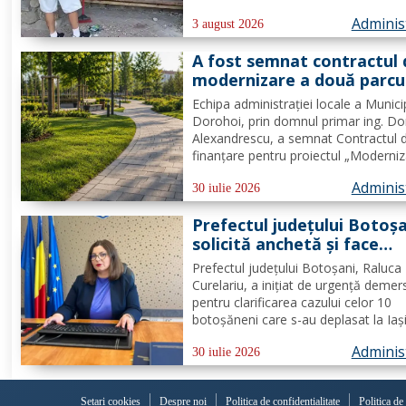
dintre noi”
domeniului public. Având în vedere c
Adminis
prioritatea Poliției Locale este preven
3 august 2026
educarea spiritului civic, polițiștii l-au.
A fost semnat contractul 
modernizare a două parcu
din municipiul Dorohoi pri
Echipa administrației locale a Munici
fonduri europene
Dorohoi, prin domnul primar ing. Do
Alexandrescu, a semnat Contractul 
finanțare pentru proiectul „Moderni
spații verzi în municipiul Dorohoi", pr
Adminis
Programul Regional 2021–2027 -
30 iulie 2026
Prioritatea de investiții 3. Nord-Est -
Prefectul județului Botoș
regiune durabilă, mai...
solicită anchetă și face
demersuri pentru donarea
Prefectul județului Botoșani, Raluca
trombocite direct la Boto
Curelariu, a inițiat de urgență demer
în cazul adolescentului din
pentru clarificarea cazului celor 10
Tudora
botoșăneni care s-au deplasat la Iaș
pentru a dona trombocite în sprijinul
Adminis
adolescent din comuna Tudora, însă
30 iulie 2026
au putut dona. Au fost transmise ad
oficiale către...
Setari cookies
Despre noi
Politica de confidențialitate
Politica de