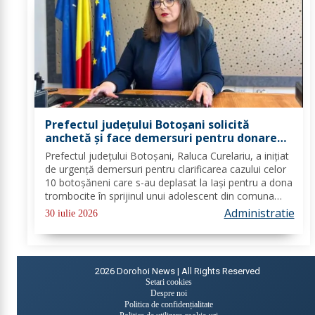
Prefectul județului Botoșani solicită
anchetă și face demersuri pentru donarea
de trombocite direct la Botoșani în cazul
Prefectul județului Botoșani, Raluca Curelariu, a inițiat
adolescentului din Tudora
de urgență demersuri pentru clarificarea cazului celor
10 botoșăneni care s-au deplasat la Iași pentru a dona
trombocite în sprijinul unui adolescent din comuna
Tudora, însă nu au putut dona. Au fost transmise
Administratie
30 iulie 2026
adrese oficiale către...
2026
Dorohoi News | All Rights Reserved
Setari cookies
Despre noi
Politica de confidențialitate