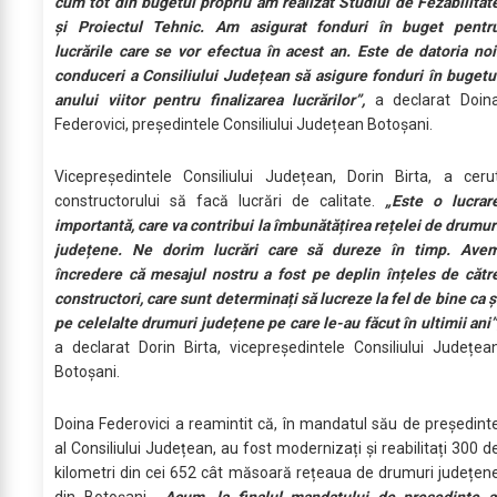
cum tot din bugetul propriu am realizat Studiul de Fezabilitat
și Proiectul Tehnic. Am asigurat fonduri în buget pentr
lucrările care se vor efectua în acest an. Este de datoria noi
conduceri a Consiliului Județean să asigure fonduri în bugetu
anului viitor pentru finalizarea lucrărilor”,
a declarat Doin
Federovici, președintele Consiliului Județean Botoșani.
Vicepreședintele Consiliului Județean, Dorin Birta, a ceru
constructorului să facă lucrări de calitate.
„Este o lucrar
importantă, care va contribui la îmbunătățirea rețelei de drumur
județene. Ne dorim lucrări care să dureze în timp. Ave
încredere că mesajul nostru a fost pe deplin înțeles de cătr
constructori, care sunt determinați să lucreze la fel de bine ca ș
pe celelalte drumuri județene pe care le-au făcut în ultimii ani”
a declarat Dorin Birta, vicepreședintele Consiliului Județea
Botoșani.
Doina Federovici a reamintit că, în mandatul său de președint
al Consiliului Județean, au fost modernizați și reabilitați 300 d
kilometri din cei 652 cât măsoară rețeaua de drumuri județen