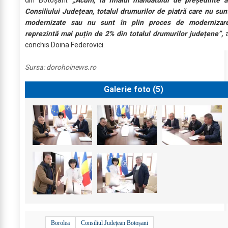
din Botoșani.
„Acum, la finalul mandatului de președinte a
Consiliului Județean, totalul drumurilor de piatră care nu sun
modernizate sau nu sunt în plin proces de modernizar
reprezintă mai puțin de 2% din totalul drumurilor județene”,
conchis Doina Federovici.
Sursa:
dorohoinews.ro
Galerie foto (
5
)
Borolea
Consiliul Județean Botoșani