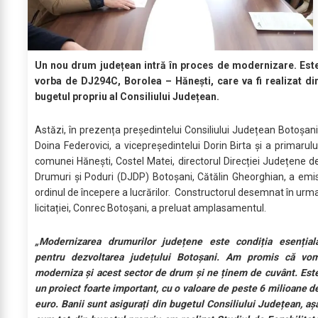
Un nou drum județean intră în proces de modernizare. Est
vorba de DJ294C, Borolea – Hănești, care va fi realizat di
bugetul propriu al Consiliului Județean.
Astăzi, în prezența președintelui Consiliului Județean Botoșani
Doina Federovici, a vicepreședintelui Dorin Birta și a primarulu
comunei Hănești, Costel Matei, directorul Direcției Județene d
Drumuri și Poduri (DJDP) Botoșani, Cătălin Gheorghian, a emi
ordinul de începere a lucrărilor. Constructorul desemnat în urm
licitației, Conrec Botoșani, a preluat amplasamentul.
„Modernizarea drumurilor județene este condiția esențial
pentru dezvoltarea județului Botoșani. Am promis că vo
moderniza și acest sector de drum și ne ținem de cuvânt. Est
un proiect foarte important, cu o valoare de peste 6 milioane d
euro. Banii sunt asigurați din bugetul Consiliului Județean, aș