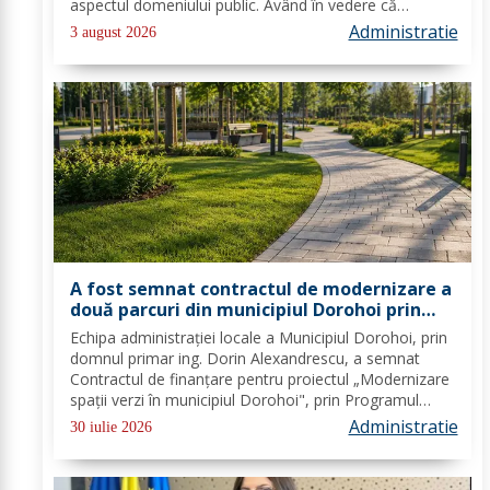
aspectul domeniului public. Având în vedere că
prioritatea Poliției Locale este prevenția și educarea
Administratie
3 august 2026
spiritului civic, polițiștii l-au...
A fost semnat contractul de modernizare a
două parcuri din municipiul Dorohoi prin
fonduri europene
Echipa administrației locale a Municipiul Dorohoi, prin
domnul primar ing. Dorin Alexandrescu, a semnat
Contractul de finanțare pentru proiectul „Modernizare
spații verzi în municipiul Dorohoi", prin Programul
Regional 2021–2027 - Prioritatea de investiții 3. Nord-
Administratie
30 iulie 2026
Est - O regiune durabilă, mai...