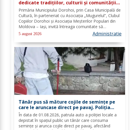
dedicate tradițiilor, culturii și comunității
Trei tradiții. Un singur eveniment. O
Primăria Municipiului Dorohoi, prin Casa Municipală de
singură sărbătoare!
Cultură, în parteneriat cu Asociația „Mugurelul”, Clubul
Copiilor Dorohoi și Asociația Meșterilor Populari din
Moldova – Iași, invită întreaga comunitate să
participe, în perioada 28–30 august 2026, la
Administratie
5 august 2026
evenimentul „Dorohoiul, în Sărbătoare!”....
Tânăr pus să măture cojile de seminţe pe
care le aruncase direct pe pavaj. Poliţia
Locală Dorohoi: Respectul față de spațiul
În data de 01.08.2026, patrula auto a poliției locale a
comun trebuie să fie o prioritate pentru
depistat în spațiul public un tânăr care consuma
fiecare dintre noi”
semințe și arunca cojile direct pe pavaj, afectând