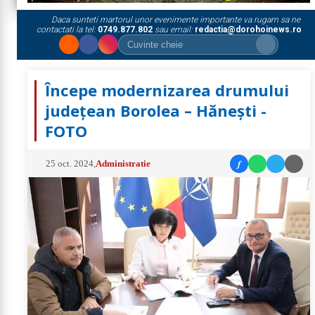
Daca sunteti martorul unor evenimente importante va rugam sa ne
contactati la tel:
0749.877.802
sau email:
redactia@dorohoinews.ro
Începe modernizarea drumului
județean Borolea – Hănești -
FOTO
f
25 oct. 2024
,
Administratie