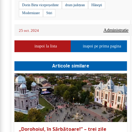
Dorin Birta vicepreședinte
drum județean
Hăneşti
Modernizare
Stiri
Administratie
25 oct. 2024
inapoi la lista
inapoi pe prima pagina
Articole similare
„Dorohoiul, în Sărbătoare!” – trei zile