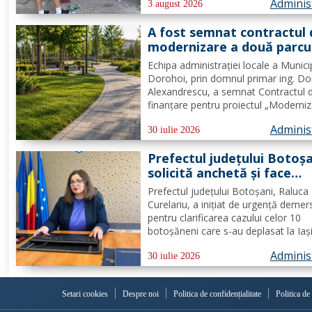
Adminis
prioritatea Poliției Locale este preven
3 august 2026
educarea spiritului civic, polițiștii l-au.
A fost semnat contractul 
modernizare a două parcu
din municipiul Dorohoi pri
Echipa administrației locale a Munici
fonduri europene
Dorohoi, prin domnul primar ing. Do
Alexandrescu, a semnat Contractul 
finanțare pentru proiectul „Moderni
spații verzi în municipiul Dorohoi", pr
Adminis
Programul Regional 2021–2027 -
30 iulie 2026
Prioritatea de investiții 3. Nord-Est -
Prefectul județului Botoș
regiune durabilă, mai...
solicită anchetă și face
demersuri pentru donarea
Prefectul județului Botoșani, Raluca
trombocite direct la Boto
Curelariu, a inițiat de urgență demer
în cazul adolescentului din
pentru clarificarea cazului celor 10
Tudora
botoșăneni care s-au deplasat la Iaș
pentru a dona trombocite în sprijinul
Adminis
adolescent din comuna Tudora, însă
30 iulie 2026
au putut dona. Au fost transmise ad
oficiale către...
Setari cookies
Despre noi
Politica de confidențialitate
Politica de