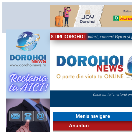
STIRI DOROHOI
primei zile la Zilele Nordului 2026: Dezbateri, concert Byron și proiecți
Daca sunteti martorul un
Meniu navigare
Anunturi