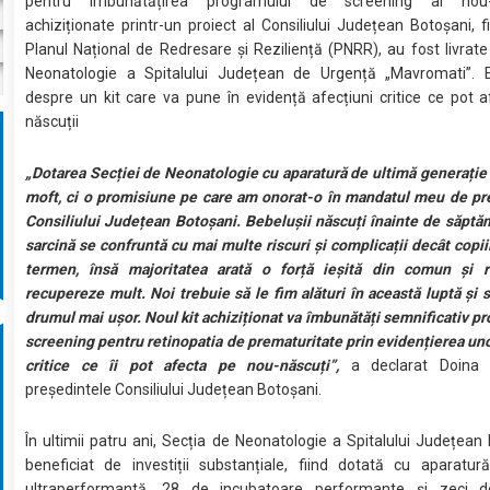
pentru îmbunătățirea programului de screening al nou-nă
achiziționate printr-un proiect al Consiliului Județean Botoșani, f
Planul Național de Redresare și Reziliență (PNRR), au fost livrate
Neonatologie a Spitalului Județean de Urgență „Mavromati”. 
despre un kit care va pune în evidență afecțiuni critice ce pot 
născuții
„Dotarea Secției de Neonatologie cu aparatură de ultimă generație
moft, ci o promisiune pe care am onorat-o în mandatul meu de pr
Consiliului Județean Botoșani. Bebelușii născuți înainte de săpt
sarcină se confruntă cu mai multe riscuri și complicații decât copiii
termen, însă majoritatea arată o forță ieșită din comun și 
recupereze mult. Noi trebuie să le fim alături în această luptă și 
drumul mai ușor. Noul kit achiziționat va îmbunătăți semnificativ p
screening pentru retinopatia de prematuritate prin evidențierea uno
critice ce îi pot afecta pe nou-născuți”,
a declarat Doina F
președintele Consiliului Județean Botoșani.
În ultimii patru ani, Secția de Neonatologie a Spitalului Județean
beneficiat de investiții substanțiale, fiind dotată cu aparatur
ultraperformantă, 28 de incubatoare performante și zeci d