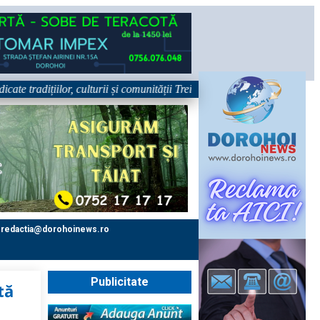
radițiilor, culturii și comunității Trei tradiții. Un singur eveniment. O 
redactia@dorohoinews.ro
Publicitate
tă