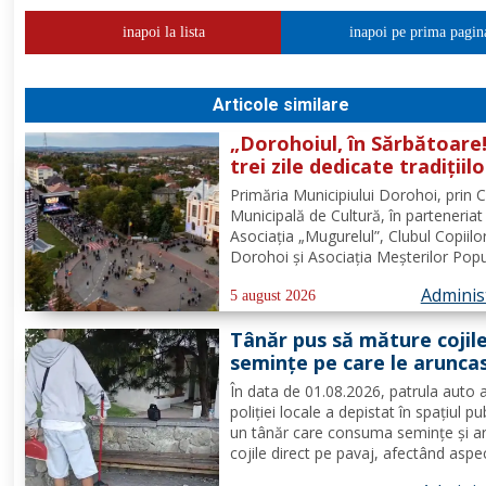
inapoi la lista
inapoi pe prima pagin
Articole similare
„Dorohoiul, în Sărbătoare!
trei zile dedicate tradițiilo
culturii și comunității Trei
Primăria Municipiului Dorohoi, prin 
tradiții. Un singur evenim
Municipală de Cultură, în parteneriat
O singură sărbătoare!
Asociația „Mugurelul”, Clubul Copiilo
Dorohoi și Asociația Meșterilor Popu
din Moldova – Iași, invită întreaga
Adminis
comunitate să participe, în perioada
5 august 2026
30 august 2026, la evenimentul
Tânăr pus să măture cojil
„Dorohoiul, în Sărbătoare!”....
seminţe pe care le arunca
direct pe pavaj. Poliţia Lo
În data de 01.08.2026, patrula auto 
Dorohoi: Respectul față d
poliției locale a depistat în spațiul pu
spațiul comun trebuie să f
un tânăr care consuma semințe și a
prioritate pentru fiecare
cojile direct pe pavaj, afectând aspe
dintre noi”
domeniului public. Având în vedere c