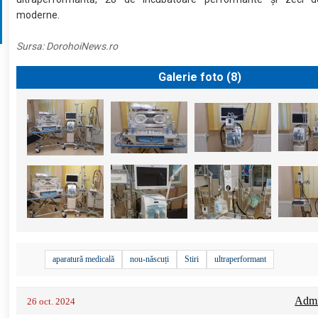
moderne.
Sursa:
DorohoiNews.ro
Galerie foto (
8
)
aparatură medicală
nou-născuți
Stiri
ultraperformant
Admin
26 oct. 2024