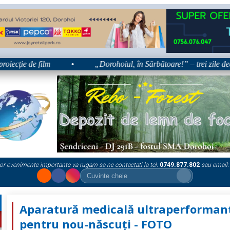
e de film
•
„Dorohoiul, în Sărbătoare!” – trei zile dedicate t
or evenimente importante va rugam sa ne contactati la tel:
0749.877.802
sau email:
Aparatură medicală ultraperforman
pentru nou-născuți - FOTO