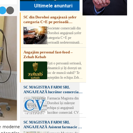
Ultimele anunturi
SC din Dorohoi angajează șofer
categoria C+E pe perioadă
nedeterminată
Societate comercială din
Dorohoi angajează șofer
categoria C+E pe
perioadă nedeterminată.
Candidatul trebuie să
Angajăm personal fast-food –
aibă experiență și atestat
Zehab Kebab
transport marfă. Pentru
detalii, vă rog să sunați la
Ești o persoană serioasă,
numărul de telefon.
dinamică și îți dorești un
loc de muncă stabil? Te
așteptăm în echipa Zehab
Kebab! Posturi
SC MAGISTRA FARM SRL
disponibile: -
ANGAJEAZĂ lucrător comercial –
SHAORMAR AJUTOR
DOROHOI
BUCATAR 2/posturi -
Farmacia Magistra din
LUCRATOR
Dorohoi își mărește
COMERCIAL
echipa și angajează
VANZATOR /2 posturi
lucrător comercial. CV-
OFERIM : Contract de
urile se pot depune: * la
muncă Program flexibil
SC MAGISTRA FARM SRL
sediul Farmaciei
Salariu motivant, în
le moderne
ANGAJEAZĂ Asistent farmacie –
Magistra – Bulevardul
funcție de experienț
DOROHOI
Victoriei nr. 23, Dorohoi