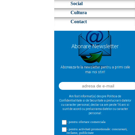
Social
Cultura
Contact
Abonare Newsletter
Aboneaza-te la newsletter pentru a primi cele
mai noi stiri!
Am fost informat(a) despre Politica de
Confidentialitate si de Securitate a prelucrarii datelor
cu caracter personal, declar ca am peste 16 ani si
sunt de acord cu prelucrarea datelor cu caracter
personal:
- pentru ofertare comerciala
- pentru activitati promotionale: concursuri,
reclame, publicitate