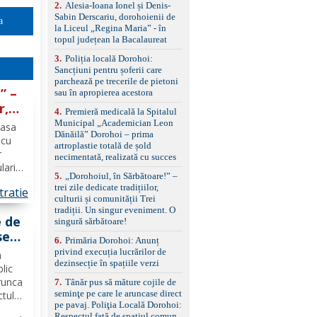
control, asistent
2
.
Alesia-Ioana Ionel și Denis-
schimbare bandă și
Sabin Derscariu, dorohoienii de
a
menținere bandă Faruri
la Liceul „Regina Maria” - în
bi-xenon adaptive cu
topul județean la Bacalaureat
funcție Cornering,
3
.
Poliția locală Dorohoi:
asistent fază lungă
Sancțiuni pentru șoferii care
automată , lumini de zi
parchează pe trecerile de pietoni
LED, proiectoare ceață
” –
sau în apropierea acestora
LED, spălătoare faruri
Senzori parcare
r,
4
.
Premieră medicală la Spitalul
față/spate, cameră
Municipal „Academician Leon
Casa
marșarier Keyless entry
Dănăilă” Dorohoi – prima
ent.
& start, geamuri electrice
 cu
artroplastie totală de șold
față/spate, oglinzi
r
necimentată, realizată cu succes
electrice, încălzite și
lari
rabatabile Sistem hands-
5
.
„Dorohoiul, în Sărbătoare!” –
free, Bluetooth, USB
trei zile dedicate tradițiilor,
tratie
 28–
Sistem start/stop, frână
culturii și comunității Trei
de parcare electrică,
tradiții. Un singur eveniment. O
anvelope vară runflat
e de
singură sărbătoare!
Control presiune pneuri,
se
6
.
Primăria Dorohoi: Anunț
filtru de particule,
cală
privind execuția lucrărilor de
standard Euro 6 Trapă
a
e
dezinsecție în spațiile verzi
panoramică, geamuri
blic
spate fumurii Carlig de
ie o
runca
7
.
Tânăr pus să măture cojile de
remorcare Bonus: -
seminţe pe care le aruncase direct
ctul
Covorașe textile montate
pe pavaj. Poliţia Locală Dorohoi:
ă
pe mașină. -Ofer și un
Respectul față de spațiul comun