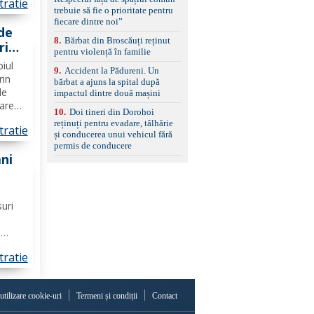
tratie
set de covorașe din
ția și
trebuie să fie o prioritate pentru
cauciuc/pvc. -Se vinde
..
fiecare dintre noi”
împreună cu un set de
de
anvelope de iarnă.
8
.
Bărbat din Broscăuți reținut
ri
pentru violență în familie
n
piul
9
.
Accident la Pădureni. Un
rin
bărbat a ajuns la spital după
de
impactul dintre două mașini
zare
10
.
Doi tineri din Dorohoi
in
reținuți pentru evadare, tâlhărie
tratie
și conducerea unui vehicul fără
 O
permis de conducere
ani
 de
șani
suri
i
 unui
tratie
 nu
rese
 utilizare cookie-uri
Termeni și condiții
Contact