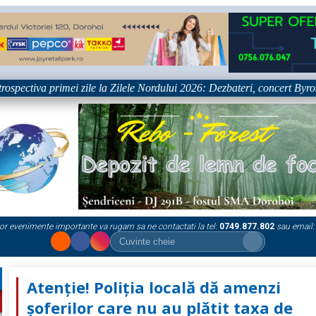
iva primei zile la Zilele Nordului 2026: Dezbateri, concert Byron și pro
or evenimente importante va rugam sa ne contactati la tel:
0749.877.802
sau email:
Atenție! Poliția locală dă amenzi
șoferilor care nu au plătit taxa de