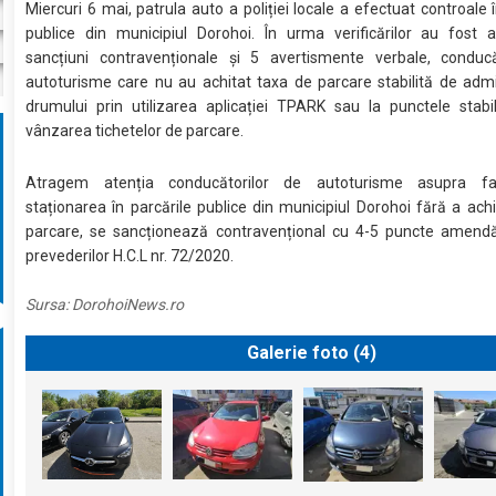
Miercuri 6 mai, patrula auto a poliției locale a efectuat controale î
publice din municipiul Dorohoi. În urma verificărilor au fost a
sancțiuni contravenționale și 5 avertismente verbale, conducă
autoturisme care nu au achitat taxa de parcare stabilită de admi
drumului prin utilizarea aplicației TPARK sau la punctele stabi
vânzarea tichetelor de parcare.
Atragem atenția conducătorilor de autoturisme asupra fap
staționarea în parcările publice din municipiul Dorohoi fără a ach
parcare, se sancționează contravențional cu 4-5 puncte amend
prevederilor H.C.L nr. 72/2020.
Sursa:
DorohoiNews.ro
Galerie foto (
4
)