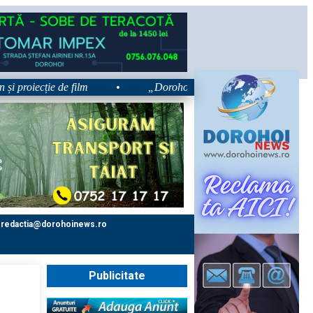
iecție de film
•
„Dorohoiul, în Sărbătoare!” – trei zile dedica
redactia@dorohoinews.ro
Publicitate