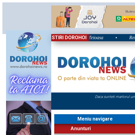
STIRI DOROHOI
ui 2026: Energie și nostalgie în Poiana Teioasa
•
Retrospect
Daca sunteti martorul un
Meniu navigare
Anunturi