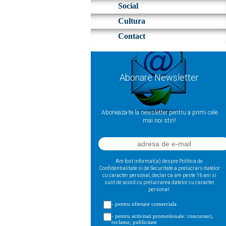
Social
Cultura
Contact
Abonare Newsletter
Aboneaza-te la newsletter pentru a primi cele
mai noi stiri!
Am fost informat(a) despre Politica de
Confidentialitate si de Securitate a prelucrarii datelor
cu caracter personal, declar ca am peste 16 ani si
sunt de acord cu prelucrarea datelor cu caracter
personal:
- pentru ofertare comerciala
- pentru activitati promotionale: concursuri,
reclame, publicitate