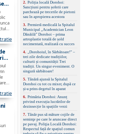
2
.
Poliția locală Dorohoi:
se
reglaj lombar electric
Sancțiuni pentru șoferii care
pentru șofer și pasager
cală
a
parchează pe trecerile de pietoni
Volan multifuncțional
e
sau în apropierea acestora
blic
îmbrăcat în piele, cu
ie o
padele pentru schimbarea
runca
3
.
Premieră medicală la Spitalul
treptelor Adaptive cruise
ctul
Municipal „Academician Leon
control, asistent
ă
Dănăilă” Dorohoi – prima
schimbare bandă și
tratie
artroplastie totală de șold
ția și
menținere bandă Faruri
necimentată, realizată cu succes
..
bi-xenon adaptive cu
de
funcție Cornering,
4
.
„Dorohoiul, în Sărbătoare!” –
asistent fază lungă
ri
trei zile dedicate tradițiilor,
automată , lumini de zi
culturii și comunității Trei
n
LED, proiectoare ceață
piul
tradiții. Un singur eveniment. O
LED, spălătoare faruri
rin
singură sărbătoare!
Senzori parcare
de
5
.
Tânără ajunsă la Spitalul
față/spate, cameră
zare
Dorohoi cu tot cu mixer, după ce
marșarier Keyless entry
in
și-a prins degetul în aparat
& start, geamuri electrice
tratie
față/spate, oglinzi
6
.
Primăria Dorohoi: Anunț
electrice, încălzite și
 O
privind execuția lucrărilor de
rabatabile Sistem hands-
ani
dezinsecție în spațiile verzi
free, Bluetooth, USB
Sistem start/stop, frână
7
.
Tânăr pus să măture cojile de
 de
de parcare electrică,
seminţe pe care le aruncase direct
anvelope vară runflat
șani
pe pavaj. Poliţia Locală Dorohoi:
suri
Control presiune pneuri,
Respectul față de spațiul comun
filtru de particule,
trebuie să fie o prioritate pentru