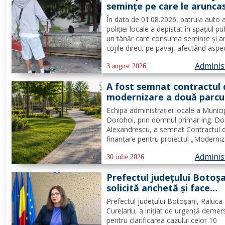
seminţe pe care le arunca
direct pe pavaj. Poliţia Lo
În data de 01.08.2026, patrula auto 
Dorohoi: Respectul față d
poliției locale a depistat în spațiul pu
spațiul comun trebuie să f
un tânăr care consuma semințe și a
prioritate pentru fiecare
cojile direct pe pavaj, afectând aspe
dintre noi”
domeniului public. Având în vedere c
Adminis
prioritatea Poliției Locale este preven
3 august 2026
educarea spiritului civic, polițiștii l-au.
A fost semnat contractul 
modernizare a două parcu
din municipiul Dorohoi pri
Echipa administrației locale a Munici
fonduri europene
Dorohoi, prin domnul primar ing. Do
Alexandrescu, a semnat Contractul 
finanțare pentru proiectul „Moderni
spații verzi în municipiul Dorohoi", pr
Adminis
Programul Regional 2021–2027 -
30 iulie 2026
Prioritatea de investiții 3. Nord-Est -
Prefectul județului Botoș
regiune durabilă, mai...
solicită anchetă și face
demersuri pentru donarea
Prefectul județului Botoșani, Raluca
trombocite direct la Boto
Curelariu, a inițiat de urgență demer
în cazul adolescentului din
pentru clarificarea cazului celor 10