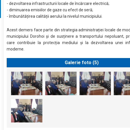
- dezvoltarea infrastructurii locale de încărcare electrică;
- diminuarea emisiilor de gaze cu efect de seră;
- îmbunătățirea calității aerului la nivelul municipiului.
Acest demers face parte din strategia administrației locale de mo
municipiului Dorohoi și de susținere a transportului nepoluant, prin
care contribuie la protecția mediului și la dezvoltarea unei inf
moderne.
Galerie foto (
5
)