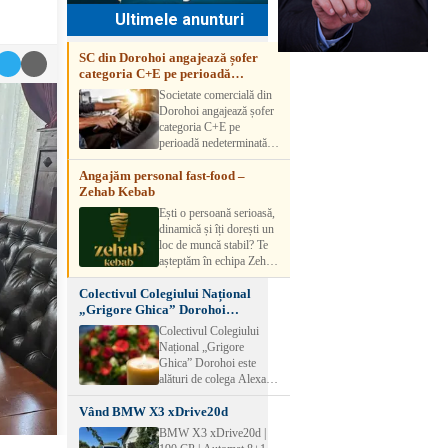
Ultimele anunturi
SC din Dorohoi angajează șofer
categoria C+E pe perioadă
nedeterminată
Societate comercială din
Dorohoi angajează șofer
categoria C+E pe
perioadă nedeterminată.
Candidatul trebuie să
Angajăm personal fast-food –
aibă experiență și atestat
Zehab Kebab
transport marfă. Pentru
detalii, vă rog să sunați la
Ești o persoană serioasă,
numărul de telefon.
dinamică și îți dorești un
loc de muncă stabil? Te
așteptăm în echipa Zehab
Kebab! Posturi
Colectivul Colegiului Național
disponibile: -
„Grigore Ghica” Dorohoi
SHAORMAR AJUTOR
transmite sincere condoleanțe
BUCATAR 2/posturi -
Colectivul Colegiului
LUCRATOR
Național „Grigore
COMERCIAL
Ghica” Dorohoi este
VANZATOR /2 posturi
alături de colega Alexa
OFERIM : Contract de
Lăcrămioara la trecerea în
muncă Program flexibil
Vând BMW X3 xDrive20d
neființă a soțului și
Salariu motivant, în
transmite sincere
BMW X3 xDrive20d |
funcție de experienț
condoleanțe familiei.