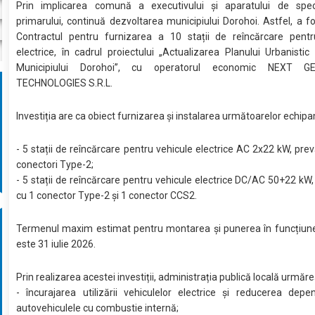
Prin implicarea comună a executivului şi aparatului de speci
primarului, continuă dezvoltarea municipiului Dorohoi. Astfel, a 
Contractul pentru furnizarea a 10 stații de reîncărcare pentr
electrice, în cadrul proiectului „Actualizarea Planului Urbanistic
Municipiului Dorohoi”, cu operatorul economic NEXT G
TECHNOLOGIES S.R.L.
Investiția are ca obiect furnizarea și instalarea următoarelor echip
- 5 stații de reîncărcare pentru vehicule electrice AC 2x22 kW, pre
conectori Type-2;
- 5 stații de reîncărcare pentru vehicule electrice DC/AC 50+22 kW
cu 1 conector Type-2 și 1 conector CCS2.
Termenul maxim estimat pentru montarea și punerea în funcțiune 
este 31 iulie 2026.
Prin realizarea acestei investiții, administrația publică locală urmăre
- încurajarea utilizării vehiculelor electrice și reducerea dep
autovehiculele cu combustie internă;