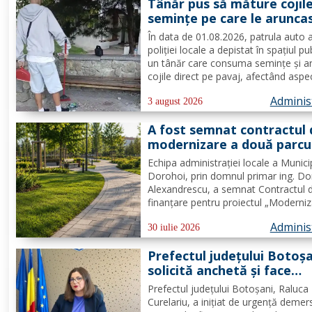
Tânăr pus să măture cojil
„Dorohoiul, în Sărbătoare!”....
seminţe pe care le arunca
direct pe pavaj. Poliţia Lo
În data de 01.08.2026, patrula auto 
Dorohoi: Respectul față d
poliției locale a depistat în spațiul pu
spațiul comun trebuie să f
un tânăr care consuma semințe și a
prioritate pentru fiecare
cojile direct pe pavaj, afectând aspe
dintre noi”
domeniului public. Având în vedere c
Adminis
prioritatea Poliției Locale este preven
3 august 2026
educarea spiritului civic, polițiștii l-au.
A fost semnat contractul 
modernizare a două parcu
din municipiul Dorohoi pri
Echipa administrației locale a Munici
fonduri europene
Dorohoi, prin domnul primar ing. Do
Alexandrescu, a semnat Contractul 
finanțare pentru proiectul „Moderni
spații verzi în municipiul Dorohoi", pr
Adminis
Programul Regional 2021–2027 -
30 iulie 2026
Prioritatea de investiții 3. Nord-Est -
Prefectul județului Botoș
regiune durabilă, mai...
solicită anchetă și face
demersuri pentru donarea
Prefectul județului Botoșani, Raluca
trombocite direct la Boto
Curelariu, a inițiat de urgență demer