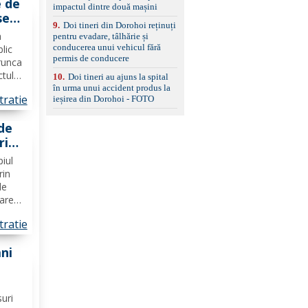
e de
impactul dintre două mașini
se
9
.
Doi tineri din Dorohoi reținuți
cală
a
pentru evadare, tâlhărie și
e
conducerea unui vehicul fără
blic
permis de conducere
ie o
runca
ctul
10
.
Doi tineri au ajuns la spital
ă
în urma unui accident produs la
tratie
ieșirea din Dorohoi - FOTO
ția și
..
de
ri
n
piul
rin
de
zare
in
tratie
 O
ani
 de
șani
suri