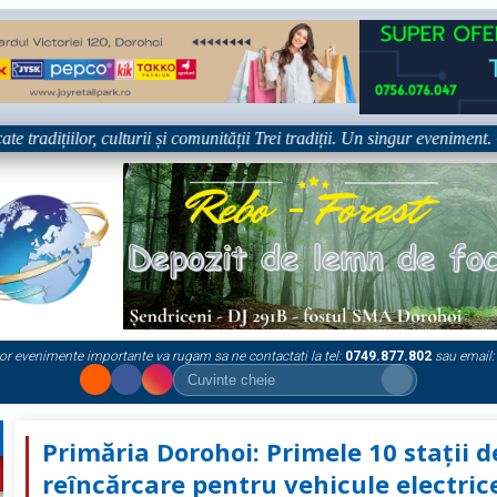
ițiilor, culturii și comunității Trei tradiții. Un singur eveniment. O sin
or evenimente importante va rugam sa ne contactati la tel:
0749.877.802
sau email:
Primăria Dorohoi: Primele 10 stații d
reîncărcare pentru vehicule electric