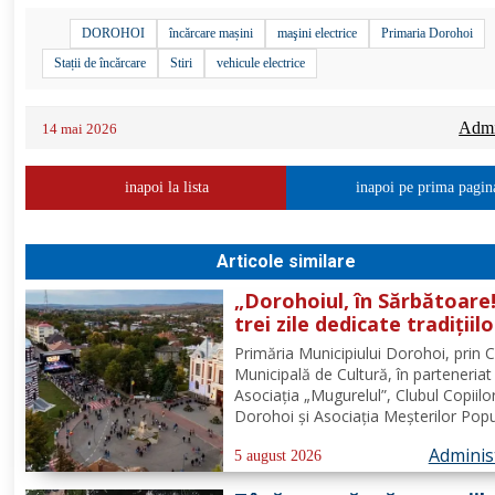
DOROHOI
încărcare mașini
maşini electrice
Primaria Dorohoi
Stații de încărcare
Stiri
vehicule electrice
Admin
14 mai 2026
inapoi la lista
inapoi pe prima pagin
Articole similare
„Dorohoiul, în Sărbătoare!
trei zile dedicate tradițiilo
culturii și comunității Trei
Primăria Municipiului Dorohoi, prin 
tradiții. Un singur evenim
Municipală de Cultură, în parteneriat
O singură sărbătoare!
Asociația „Mugurelul”, Clubul Copiilo
Dorohoi și Asociația Meșterilor Popu
din Moldova – Iași, invită întreaga
Adminis
comunitate să participe, în perioada
5 august 2026
30 august 2026, la evenimentul