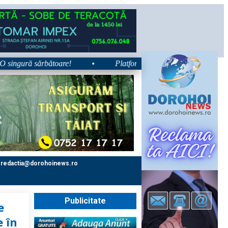
gură sărbătoare!
•
Platforma e-Sănătatea Mea devine disponibi
redactia@dorohoinews.ro
Publicitate
e
e în