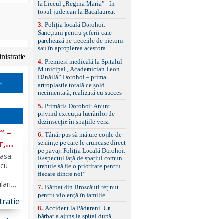
standard Euro 6 Trapă
la Liceul „Regina Maria” - în
panoramică, geamuri
topul județean la Bacalaureat
spate fumurii Carlig de
remorcare Bonus: -
3
.
Poliția locală Dorohoi:
Covorașe textile montate
Sancțiuni pentru șoferii care
pe mașină. -Ofer și un
parchează pe trecerile de pietoni
set de covorașe din
sau în apropierea acestora
cauciuc/pvc. -Se vinde
istratie
4
.
Premieră medicală la Spitalul
împreună cu un set de
Municipal „Academician Leon
anvelope de iarnă.
Dănăilă” Dorohoi – prima
a
artroplastie totală de șold
necimentată, realizată cu succes
5
.
Primăria Dorohoi: Anunț
privind execuția lucrărilor de
dezinsecție în spațiile verzi
” –
6
.
Tânăr pus să măture cojile de
r,
seminţe pe care le aruncase direct
pe pavaj. Poliţia Locală Dorohoi:
Casa
Respectul față de spațiul comun
ent.
 cu
trebuie să fie o prioritate pentru
fiecare dintre noi”
r
lari
7
.
Bărbat din Broscăuți reținut
pentru violență în familie
tratie
 28–
8
.
Accident la Pădureni. Un
bărbat a ajuns la spital după