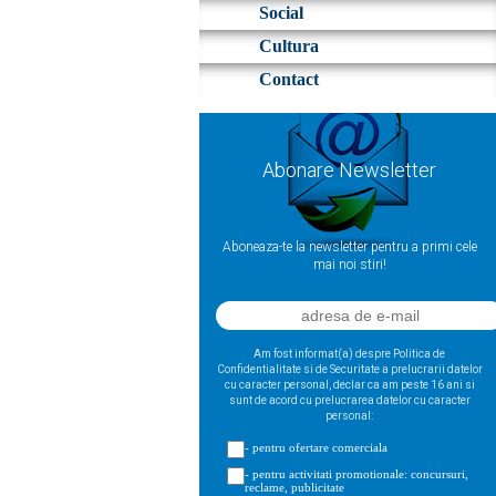
Social
Cultura
Contact
Abonare Newsletter
Aboneaza-te la newsletter pentru a primi cele
mai noi stiri!
Am fost informat(a) despre Politica de
Confidentialitate si de Securitate a prelucrarii datelor
cu caracter personal, declar ca am peste 16 ani si
sunt de acord cu prelucrarea datelor cu caracter
personal:
- pentru ofertare comerciala
- pentru activitati promotionale: concursuri,
reclame, publicitate