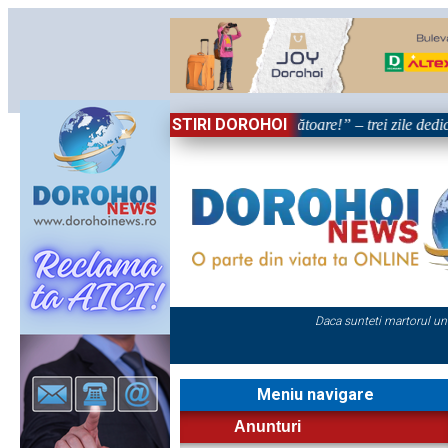
STIRI DOROHOI
„Dorohoiul, în Sărbătoare!” – trei zile dedicate trad
Daca sunteti martorul un
Meniu navigare
Anunturi