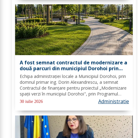
A fost semnat contractul de modernizare a
două parcuri din municipiul Dorohoi prin
fonduri europene
Echipa administrației locale a Municipiul Dorohoi, prin
domnul primar ing. Dorin Alexandrescu, a semnat
Contractul de finanțare pentru proiectul „Modernizare
spații verzi în municipiul Dorohoi", prin Programul
Regional 2021–2027 - Prioritatea de investiții 3. Nord-
Administratie
30 iulie 2026
Est - O regiune durabilă, mai...