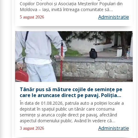
Copiilor Dorohoi și Asociația Meșterilor Populari din
Moldova – Iași, invită întreaga comunitate să
participe, în perioada 28–30 august 2026, la
Administratie
5 august 2026
evenimentul „Dorohoiul, în Sărbătoare!”....
Tânăr pus să măture cojile de seminţe pe
care le aruncase direct pe pavaj. Poliţia
Locală Dorohoi: Respectul față de spațiul
În data de 01.08.2026, patrula auto a poliției locale a
comun trebuie să fie o prioritate pentru
depistat în spațiul public un tânăr care consuma
fiecare dintre noi”
semințe și arunca cojile direct pe pavaj, afectând
aspectul domeniului public. Având în vedere că
prioritatea Poliției Locale este prevenția și educarea
Administratie
3 august 2026
spiritului civic, polițiștii l-au...