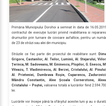
Primăria Municipiului Dorohoi a semnat în data de 16.05.201
contractul de execuție lucrări privind reabilitarea si reparare
drumurilor prin turnare de covoare asfaltice, pentru un numă
de 23 de străzi sau alei din municipiu.
Străzile ce fac parte din proiectul de reabilitare sunt:
Dim
Grigore, Castanilor, Al. Teilor, Luminii, Al. Stejarului, Viilor
Țerinca, M. Sadoveanu, M. Eminescu, Plopilor, G. Enescu, M
Viteazu, T. Vladimirescu, Al. Berzei, Cristalului, Al. Pinului
Al. Prieteniei, Dumbrava Roșie, Cuparencu, Zadurovici
Mândru Constantin, Alee Școala Cornerstone, Alee
Cristalului – Poștei,
valoarea totală a lucrărilor fiind 2.594.70
lei.
Lucrările vor începe până la sfârșitul acestei luni și au o durat