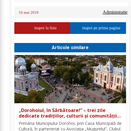
Administratie
16 mai 2019
inapoi la lista
inapoi pe prima pagina
Articole similare
„Dorohoiul, în Sărbătoare!” – trei zile
dedicate tradițiilor, culturii și comunității
Trei tradiții. Un singur eveniment. O
Primăria Municipiului Dorohoi, prin Casa Municipală de
singură sărbătoare!
Cultură, în parteneriat cu Asociația „Mugurelul”, Clubul