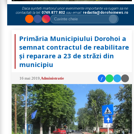
Daca sunteti martorul unor evenimente importante va rugam sa ne
contactati la tel:
0749.877.802
sau email:
redactia@dorohoinews.ro
Primăria Municipiului Dorohoi a
semnat contractul de reabilitare
și reparare a 23 de străzi din
municipiu
f
16 mai 2019
,
Administratie