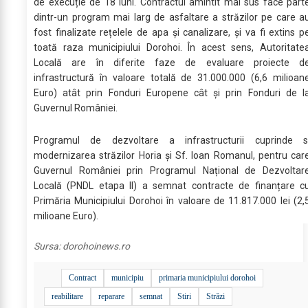
de execuție de 18 luni. Contractul amintit mai sus face part
dintr-un program mai larg de asfaltare a străzilor pe care a
fost finalizate rețelele de apa și canalizare, și va fi extins p
toată raza municipiului Dorohoi. În acest sens, Autoritate
Locală are în diferite faze de evaluare proiecte d
infrastructură în valoare totală de 31.000.000 (6,6 milioan
Euro) atât prin Fonduri Europene cât și prin Fonduri de l
Guvernul României.
Programul de dezvoltare a infrastructurii cuprinde s
modernizarea străzilor Horia și Sf. Ioan Romanul, pentru car
Guvernul României prin Programul Național de Dezvoltar
Locală (PNDL etapa II) a semnat contracte de finanțare c
Primăria Municipiului Dorohoi în valoare de 11.817.000 lei (2,
milioane Euro).
Sursa:
dorohoinews.ro
Contract
municipiu
primaria municipiului dorohoi
reabilitare
reparare
semnat
Stiri
Străzi