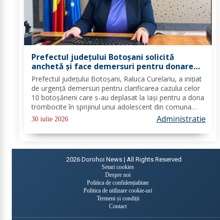
Prefectul județului Botoșani solicită
anchetă și face demersuri pentru donarea
de trombocite direct la Botoșani în cazul
Prefectul județului Botoșani, Raluca Curelariu, a inițiat
adolescentului din Tudora
de urgență demersuri pentru clarificarea cazului celor
10 botoșăneni care s-au deplasat la Iași pentru a dona
trombocite în sprijinul unui adolescent din comuna
Tudora, însă nu au putut dona. Au fost transmise
Administratie
30 iulie 2026
adrese oficiale către...
2026
Dorohoi News | All Rights Reserved
Setari cookies
Despre noi
Politica de confidențialitate
Politica de utilizare cookie-uri
Termeni și condiții
Contact