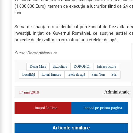
(1.600.000 Euro), termen de execuție a lucrărilor fiind de 24 d
luni.
Sursa de finanțare s-a identificat prin Fondul de Dezvoltare ș
Investiții, inițiat de Guvernul României, ce susține astfel d
proiecte de dezvoltare a infrastructurii rețelelor de apă.
Sursa:
DorohoiNews.ro
Dealu Mare
dezvoltare
DOROHOI
Infrastructura
Localităţi
Loturi Enescu
rețele de apă
Satu Nou
Stiri
Administratie
17 mai 2019
inapoi la lista
inapoi pe prima pagina
Articole similare