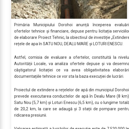
Primăria Municipiului Dorohoi anunță începerea evaluări
ofertelor tehnice și financiare, depuse pentru licitația serviciilo
de elaborare Proiect Tehnic, la obiectivul de investiție „Extinder
rețele de apa în SATU NOU, DEALU MARE și LOTURI ENESCU.
Astfel, comisia de evaluare a ofertelor, constituită la nivelu
Autorității Locale, va analiza ofertele depuse și va desemn
câștigatorul licitației ce va avea obligativitatea elaborări
documentațiile tehnice ce vor sta la baza execuției de lucrări.
Proiectul de extindere a rețelelor de apă din municipiul Dorohoi
prevede executarea conductelor de apă în Dealu Mare (8 km)
Satu Nou (5,7 km) și Loturi Enescu (6,5 km), cu o lungime total
de 20,2 km, la care se adaugă și 3 stații de pompare pentr
ridicarea presiunii.
Valoarea estimată a lucrărilor de execuție este de 7.520.000 le