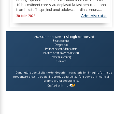
10 botoșăneni care s-au deplasat la Iași pentru a dona
trombocite în sprijinul unui adolescent din comuna
Tudora, însă nu au putut dona. Au fost transmise
Administratie
30 iulie 2026
adrese oficiale către...
2026
Dorohoi News | All Rights Reserved
Setari cookies
Despre noi
Politica de confidențialitate
Politica de utilizare cookie-uri
Termeni și condiții
Contact
Continutul acestui site (texte, descrieri, caracteristici, imagini, forma de
prezentare etc.) nu poate fi reprodus sau utilizat fara acordul in scris al
proprietarului acestui site.
Crafted with
by