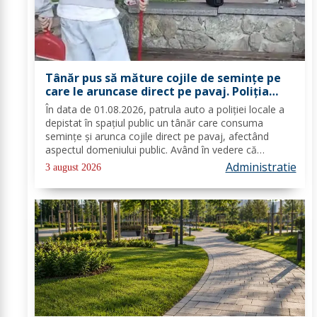
Tânăr pus să măture cojile de seminţe pe
care le aruncase direct pe pavaj. Poliţia
Locală Dorohoi: Respectul față de spațiul
În data de 01.08.2026, patrula auto a poliției locale a
comun trebuie să fie o prioritate pentru
depistat în spațiul public un tânăr care consuma
fiecare dintre noi”
semințe și arunca cojile direct pe pavaj, afectând
aspectul domeniului public. Având în vedere că
prioritatea Poliției Locale este prevenția și educarea
Administratie
3 august 2026
spiritului civic, polițiștii l-au...