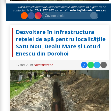
Daca sunteti martorul unor evenimente importante va rugam sa ne
contactati la tel:
0749.877.802
sau email:
redactia@dorohoinews.ro
Dezvoltare în infrastructura
rețelei de apă pentru localitățile
Satu Nou, Dealu Mare și Loturi
Enescu din Dorohoi
f
17 mai 2019
,
Administratie