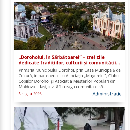
„Dorohoiul, în Sărbătoare!” – trei zile
dedicate tradițiilor, culturii și comunității
Trei tradiții. Un singur eveniment. O
Primăria Municipiului Dorohoi, prin Casa Municipală de
singură sărbătoare!
Cultură, în parteneriat cu Asociația „Mugurelul”, Clubul
Copiilor Dorohoi și Asociația Meșterilor Populari din
Moldova – Iași, invită întreaga comunitate să
participe, în perioada 28–30 august 2026, la
Administratie
5 august 2026
evenimentul „Dorohoiul, în Sărbătoare!”....