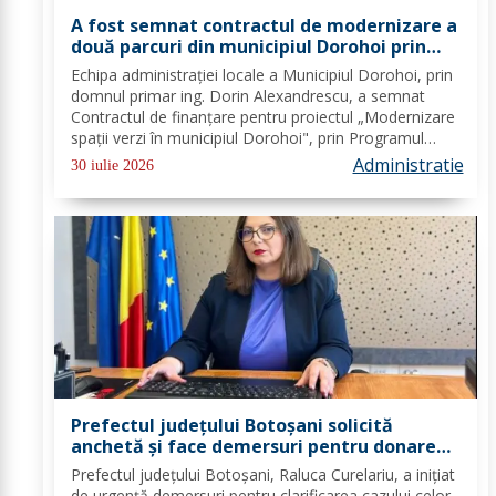
A fost semnat contractul de modernizare a
două parcuri din municipiul Dorohoi prin
fonduri europene
Echipa administrației locale a Municipiul Dorohoi, prin
domnul primar ing. Dorin Alexandrescu, a semnat
Contractul de finanțare pentru proiectul „Modernizare
spații verzi în municipiul Dorohoi", prin Programul
Regional 2021–2027 - Prioritatea de investiții 3. Nord-
Administratie
30 iulie 2026
Est - O regiune durabilă, mai...
Prefectul județului Botoșani solicită
anchetă și face demersuri pentru donarea
de trombocite direct la Botoșani în cazul
Prefectul județului Botoșani, Raluca Curelariu, a inițiat
adolescentului din Tudora
de urgență demersuri pentru clarificarea cazului celor