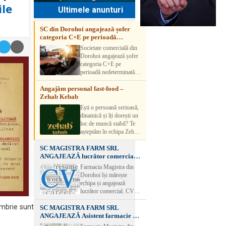
ile
Ultimele anunturi
SC din Dorohoi angajează șofer
categoria C+E pe perioadă
nedeterminată
Societate comercială din
Dorohoi angajează șofer
categoria C+E pe
perioadă nedeterminată.
Candidatul trebuie să
Angajăm personal fast-food –
aibă experiență și atestat
Zehab Kebab
transport marfă. Pentru
detalii, vă rog să sunați la
Ești o persoană serioasă,
numărul de telefon.
dinamică și îți dorești un
loc de muncă stabil? Te
așteptăm în echipa Zehab
Kebab! Posturi
SC MAGISTRA FARM SRL
disponibile: -
ANGAJEAZĂ lucrător comercial –
SHAORMAR AJUTOR
DOROHOI
BUCATAR 2/posturi -
Farmacia Magistra din
LUCRATOR
Dorohoi își mărește
COMERCIAL
echipa și angajează
VANZATOR /2 posturi
lucrător comercial. CV-
OFERIM : Contract de
urile se pot depune: * la
muncă Program flexibil
embrie sunt
SC MAGISTRA FARM SRL
sediul Farmaciei
Salariu motivant, în
ANGAJEAZĂ Asistent farmacie –
Magistra – Bulevardul
funcție de experienț
DOROHOI
Victoriei nr. 23, Dorohoi