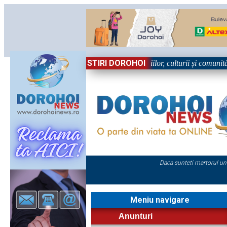
STIRI DOROHOI
n Sărbătoare!” – trei zile dedicate tradițiilor, culturii și comunității T
Daca sunteti martorul un
Meniu navigare
Anunturi