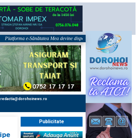
forma e-Sănătatea Mea devine disponibilă pe 1 septembrie: pacientul devi
redactia@dorohoinews.ro
Publicitate
ipe