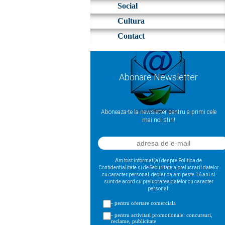
Social
Cultura
Contact
Abonare Newsletter
Aboneaza-te la newsletter pentru a primi cele
mai noi stiri!
Am fost informat(a) despre Politica de
Confidentialitate si de Securitate a prelucrarii datelor
cu caracter personal, declar ca am peste 16 ani si
sunt de acord cu prelucrarea datelor cu caracter
personal:
- pentru ofertare comerciala
- pentru activitati promotionale: concursuri,
reclame, publicitate