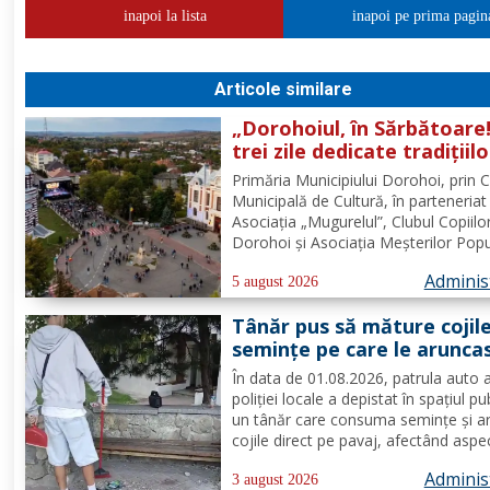
inapoi la lista
inapoi pe prima pagin
Articole similare
„Dorohoiul, în Sărbătoare!
trei zile dedicate tradițiilo
culturii și comunității Trei
Primăria Municipiului Dorohoi, prin 
tradiții. Un singur evenim
Municipală de Cultură, în parteneriat
O singură sărbătoare!
Asociația „Mugurelul”, Clubul Copiilo
Dorohoi și Asociația Meșterilor Popu
din Moldova – Iași, invită întreaga
Adminis
comunitate să participe, în perioada
5 august 2026
30 august 2026, la evenimentul
Tânăr pus să măture cojil
„Dorohoiul, în Sărbătoare!”....
seminţe pe care le arunca
direct pe pavaj. Poliţia Lo
În data de 01.08.2026, patrula auto 
Dorohoi: Respectul față d
poliției locale a depistat în spațiul pu
spațiul comun trebuie să f
un tânăr care consuma semințe și a
prioritate pentru fiecare
cojile direct pe pavaj, afectând aspe
dintre noi”
domeniului public. Având în vedere c
Adminis
prioritatea Poliției Locale este preven
3 august 2026