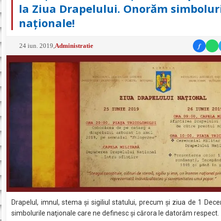
la Ziua Drapelului. Onorăm simbolur
naţionale!
f
24 iun. 2019
,
Administratie
Drapelul, imnul, stema şi sigiliul statului, precum şi ziua de 1 Dec
simbolurile naţionale care ne definesc şi cărora le datorăm respect.