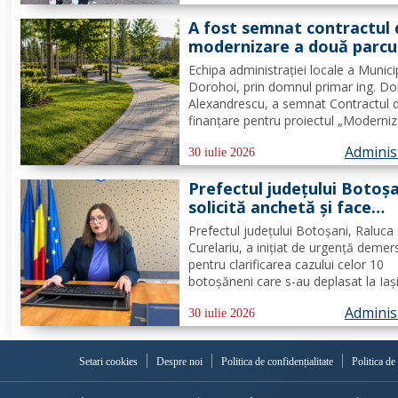
educarea spiritului civic, polițiștii l-au.
A fost semnat contractul 
modernizare a două parcu
din municipiul Dorohoi pri
Echipa administrației locale a Munici
fonduri europene
Dorohoi, prin domnul primar ing. Do
Alexandrescu, a semnat Contractul 
finanțare pentru proiectul „Moderni
spații verzi în municipiul Dorohoi", pr
Adminis
Programul Regional 2021–2027 -
30 iulie 2026
Prioritatea de investiții 3. Nord-Est -
Prefectul județului Botoș
regiune durabilă, mai...
solicită anchetă și face
demersuri pentru donarea
Prefectul județului Botoșani, Raluca
trombocite direct la Boto
Curelariu, a inițiat de urgență demer
în cazul adolescentului din
pentru clarificarea cazului celor 10
Tudora
botoșăneni care s-au deplasat la Iaș
pentru a dona trombocite în sprijinul
Adminis
adolescent din comuna Tudora, însă
30 iulie 2026
au putut dona. Au fost transmise ad
oficiale către...
Setari cookies
Despre noi
Politica de confidențialitate
Politica de