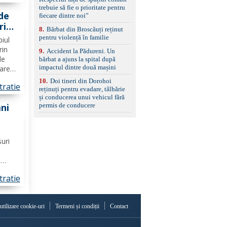
set de covorașe din
..
trebuie să fie o prioritate pentru
cauciuc/pvc. -Se vinde
de
fiecare dintre noi”
împreună cu un set de
ri
anvelope de iarnă.
8
.
Bărbat din Broscăuți reținut
n
pentru violență în familie
piul
rin
9
.
Accident la Pădureni. Un
de
bărbat a ajuns la spital după
impactul dintre două mașini
zare
in
10
.
Doi tineri din Dorohoi
tratie
reținuți pentru evadare, tâlhărie
 O
și conducerea unui vehicul fără
permis de conducere
ani
 de
șani
suri
i
 unui
tratie
 nu
rese
 utilizare cookie-uri
Termeni și condiții
Contact