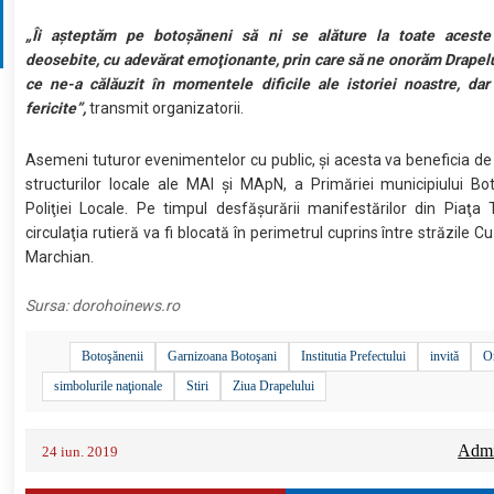
„Îi aşteptăm pe botoşăneni să ni se alăture la toate aces
deosebite, cu adevărat emoţionante, prin care să ne onorăm Drapelu
ce ne-a călăuzit în momentele dificile ale istoriei noastre, dar
fericite”,
transmit organizatorii.
Asemeni tuturor evenimentelor cu public, şi acesta va beneficia de
structurilor locale ale MAI şi MApN, a Primăriei municipiului Bo
Poliţiei Locale. Pe timpul desfăşurării manifestărilor din Piaţa Tr
circulaţia rutieră va fi blocată în perimetrul cuprins între străzile 
Marchian.
Sursa:
dorohoinews.ro
Botoşănenii
Garnizoana Botoşani
Institutia Prefectului
invită
O
simbolurile naţionale
Stiri
Ziua Drapelului
Admin
24 iun. 2019