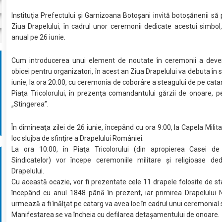
Instituţia Prefectului şi Garnizoana Botoşani invită botoşănenii să p
Ziua Drapelului, în cadrul unor ceremonii dedicate acestui simbol,
anual pe 26 iunie.
Cum introducerea unui element de noutate în ceremonii a deve
obicei pentru organizatori, în acest an Ziua Drapelului va debuta în 
iunie, la ora 20:00, cu ceremonia de coborâre a steagului de pe catar
Piaţa Tricolorului, în prezenţa comandantului gărzii de onoare, 
„Stingerea”.
În dimineaţa zilei de 26 iunie, începând cu ora 9:00, la Capela Milit
loc slujba de sfinţire a Drapelului României.
La ora 10:00, în Piaţa Tricolorului (din apropierea Casei de
Sindicatelor) vor începe ceremoniile militare şi religioase ded
Drapelului.
Cu această ocazie, vor fi prezentate cele 11 drapele folosite de s
începând cu anul 1848 până în prezent, iar primirea Drapelului 
urmează a fi înălţat pe catarg va avea loc în cadrul unui ceremonial 
Manifestarea se va încheia cu defilarea detaşamentului de onoare.