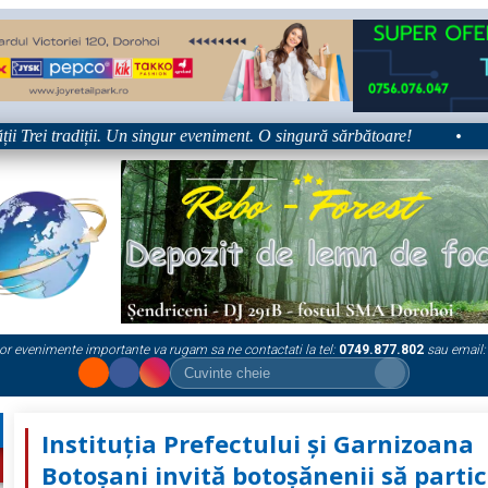
rei tradiții. Un singur eveniment. O singură sărbătoare!
•
Plat
or evenimente importante va rugam sa ne contactati la tel:
0749.877.802
sau email:
Instituţia Prefectului şi Garnizoana
Botoşani invită botoşănenii să partic