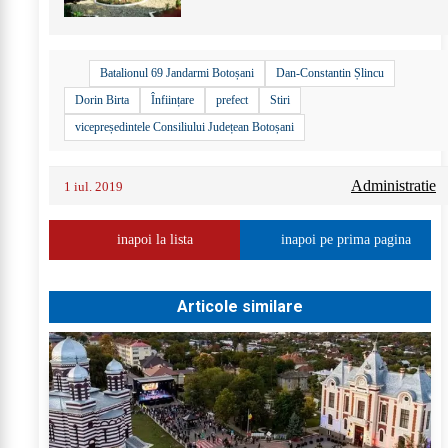
Batalionul 69 Jandarmi Botoșani
Dan-Constantin Șlincu
Dorin Birta
Înființare
prefect
Stiri
vicepreședintele Consiliului Județean Botoșani
Administratie
1 iul. 2019
inapoi la lista
inapoi pe prima pagina
Articole similare