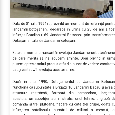
Data de 01 iulie 1994 reprezintă un moment de referinţă pentr
jandarmii botoşăneni, deoarece în urmă cu 25 de ani a fos
înfiinţat Batalionul 69 Jandarmi Botoşani, prin transformare
Detaşamentului de Jandarmi Botoşani.
Este un moment marcant în evoluţia Jandarmeriei botoşănene
de care merită să ne aducem aminte. Doar privind în urm
putem aprecia saltul produs atât din punct de vedere cantitativ
cât şi calitativ, în evoluţia acestei arme.
Dacă, în anul 1990, Detaşamentul de Jandarmi Botoşan
funcţiona ca subunitate a Brigăzii 16 Jandarmi Bacău şi avea 
structură restrânsă, formată din comandant, locţiitoru
acestuia, un subofiţer administrativ, unul tehnic, o grupă d
comandă şi trei plutoane, fiecare cu câte trei grupe, odată c
înfiinţarea batalionului numărul de militari a crescut, ia