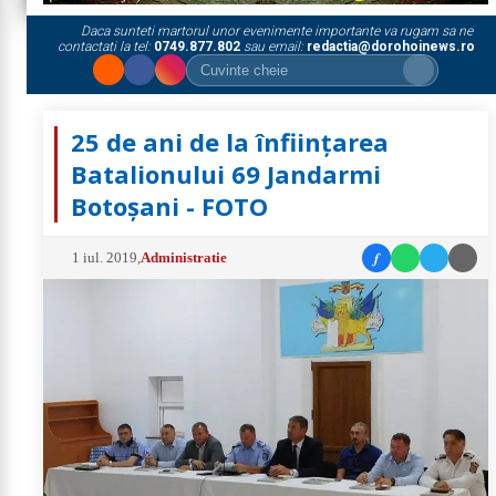
Daca sunteti martorul unor evenimente importante va rugam sa ne
contactati la tel:
0749.877.802
sau email:
redactia@dorohoinews.ro
25 de ani de la înființarea
Batalionului 69 Jandarmi
Botoșani - FOTO
f
1 iul. 2019
,
Administratie