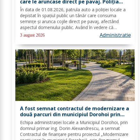
care le aruncase direct pe pavaj. Poliţia
Locală Dorohoi: Respectul față de spațiul
În data de 01.08.2026, patrula auto a poliției locale a
comun trebuie să fie o prioritate pentru
depistat în spațiul public un tânăr care consuma
fiecare dintre noi”
semințe și arunca cojile direct pe pavaj, afectând
aspectul domeniului public. Având în vedere că
prioritatea Poliției Locale este prevenția și educarea
Administratie
3 august 2026
spiritului civic, polițiștii l-au...
A fost semnat contractul de modernizare a
două parcuri din municipiul Dorohoi prin
fonduri europene
Echipa administrației locale a Municipiul Dorohoi, prin
domnul primar ing. Dorin Alexandrescu, a semnat
Contractul de finanțare pentru proiectul „Modernizare