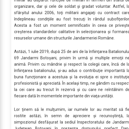
militar au dispărut funcţiile de militari în termen din statul d
organizare, dar şi cele de soldat şi gradat voluntar. Astfel, l
sfârşitul anului 2006, toţi militarii angajaţi cu contract car
îndeplineau condiţiile au fost trecuţi în rândul subofiţerilor
Acesta a fost un moment semnificativ în ceea ce priveşt
creşterea standardelor calitative în selecţionarea şi formare
resurselor umane din structurile Jandarmeriei Române.
Astăzi, 1 iulie 2019, după 25 de ani de la înfiinţarea Batalionulu
69 Jandarmi Botoşani, privim în urmă şi multiple emoţii n
animă. Privim cu mândrie şi respect la colegii care, încă de l
înfiinţarea batalionului, şi-au adus o contribuţie importantă l
buna funcţionare a acestuia şi la evoluţia ei spre o instituţi
profesionistă şi apreciată. În acelaşi timp, ne gândim cu respec
la cei care au trecut în rezervă şi cu care ne reîntâlnim d
fiecare dată în momentele importante din viaţa unităţii.
Lor ţinem să le mulţumim, iar numele lor au meritat să fi
rostite astăzi, în semn de apreciere şi recunoştinţă, l
simpozionul desfășurat la sediul Inspectoratului de Jandarm
Județean Botoșani în prezența domunului prefect Dan