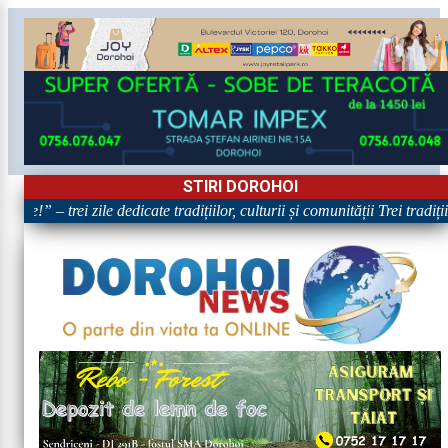
STIRI DOROHOI
e!” – trei zile dedicate tradițiilor, culturii și comunității Trei tradiți