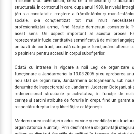
misiunile s-au diversificat, ceea ce a necesitat şi o adaptar
structurală. În contextul în care, după anul 1989, la nivelul întregi
ţări s-a constatat o creştere a frământărilor şi manifestărilo
sociale, s-a conştientizat tot mai mult necesitate
profesionalizării armei, fiind făcute demersuri consistente î
acest sens. Un aspect important al acestui proces l-
reprezentat infuzia cantitativă semnificativă de militari angajaţ
pe bază de contract, această categorie funcţionând ulterior c
o pepinieră pentru accesul în corpul subofiţerilor.
Odată cu intrarea in vigoare a noii Legi de organizare ş
funcţionare a Jandarmeriei la 13.03.2005 şi cu aprobarea unu
nou stat de organizare, Jandarmeria botoşăneană, sub nou
denumire de Inspectoratul de Jandarmi Judeţean Botoşani, şi-
redimensionat structurile şi activitatea, în funcţie de noil
cerinţe şi sarcini atribuite de forurile în drept, fiind un garant a
respectării drepturilor şi libertăţilor cetăţeneşti.
Modernizarea instituţiei a adus cu sine şi modificări în structur
organizatorică a unităţii. Prin desfiinţarea obligativităţii stagiulu