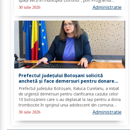
spații verzi în municipiul Dorohoi", prin Programul
Regional 2021–2027 - Prioritatea de investiții 3. Nord-
Administratie
30 iulie 2026
Est - O regiune durabilă, mai...
Prefectul județului Botoșani solicită
anchetă și face demersuri pentru donarea
de trombocite direct la Botoșani în cazul
Prefectul județului Botoșani, Raluca Curelariu, a inițiat
adolescentului din Tudora
de urgență demersuri pentru clarificarea cazului celor
10 botoșăneni care s-au deplasat la Iași pentru a dona
trombocite în sprijinul unui adolescent din comuna
Tudora, însă nu au putut dona. Au fost transmise
Administratie
30 iulie 2026
adrese oficiale către...