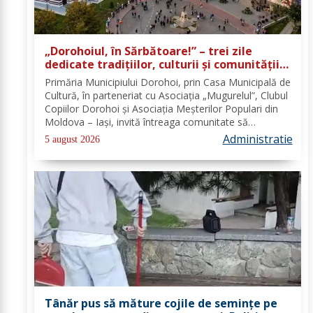
„Dorohoiul, în Sărbătoare!” – trei zile
dedicate tradițiilor, culturii și comunității
Trei tradiții. Un singur eveniment. O
Primăria Municipiului Dorohoi, prin Casa Municipală de
singură sărbătoare!
Cultură, în parteneriat cu Asociația „Mugurelul”, Clubul
Copiilor Dorohoi și Asociația Meșterilor Populari din
Moldova – Iași, invită întreaga comunitate să
participe, în perioada 28–30 august 2026, la
Administratie
5 august 2026
evenimentul „Dorohoiul, în Sărbătoare!”....
Tânăr pus să măture cojile de seminţe pe