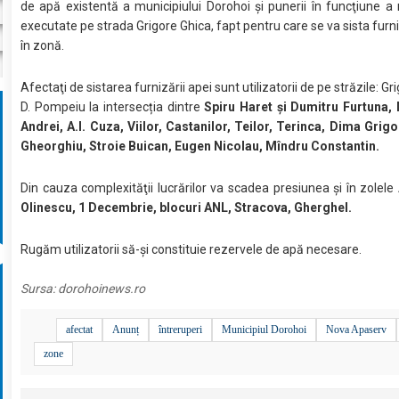
de apă existentă a municipiului Dorohoi şi punerii în funcţiune a 
executate pe strada Grigore Ghica, fapt pentru care se va sista furn
în zonă.
Afectaţi de sistarea furnizării apei sunt utilizatorii de pe străzile: Gr
D. Pompeiu la intersecția dintre
Spiru Haret și Dumitru Furtuna, 
Andrei, A.I. Cuza, Viilor, Castanilor, Teilor, Terinca, Dima Grigo
Gheorghiu, Stroie Buican, Eugen Nicolau, Mîndru Constantin.
Din cauza complexităţii lucrărilor va scadea presiunea și în zolele
Olinescu, 1 Decembrie, blocuri ANL, Stracova, Gherghel.
Rugăm utilizatorii să-şi constituie rezervele de apă necesare.
Sursa:
dorohoinews.ro
afectat
Anunț
întreruperi
Municipiul Dorohoi
Nova Apaserv
zone