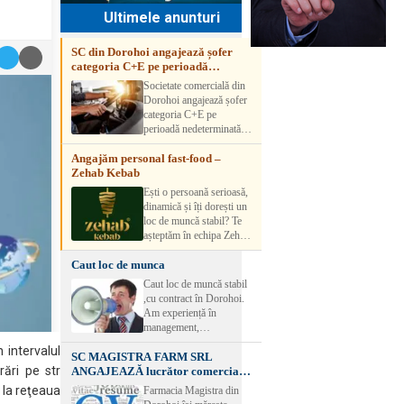
Ultimele anunturi
SC din Dorohoi angajează șofer
categoria C+E pe perioadă
nedeterminată
Societate comercială din
Dorohoi angajează șofer
categoria C+E pe
perioadă nedeterminată.
Candidatul trebuie să
Angajăm personal fast-food –
aibă experiență și atestat
Zehab Kebab
transport marfă. Pentru
detalii, vă rog să sunați la
Ești o persoană serioasă,
numărul de telefon.
dinamică și îți dorești un
loc de muncă stabil? Te
așteptăm în echipa Zehab
Kebab! Posturi
Caut loc de munca
disponibile: -
SHAORMAR AJUTOR
Caut loc de muncă stabil
BUCATAR 2/posturi -
,cu contract în Dorohoi.
LUCRATOR
Am experiență în
COMERCIAL
management,
VANZATOR /2 posturi
contabilitate, ospătărie .
n intervalul
OFERIM : Contract de
SC MAGISTRA FARM SRL
Rog seriozitate
muncă Program flexibil
ări pe str
ANGAJEAZĂ lucrător comercial –
Salariu motivant, în
DOROHOI
i la reţeaua
Farmacia Magistra din
funcție de experienț