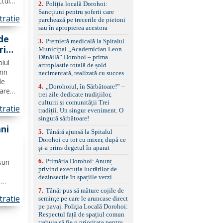
ctul
2
.
Poliția locală Dorohoi:
reglaj lombar electric
ă
Sancțiuni pentru șoferii care
pentru șofer și pasager
tratie
ția și
parchează pe trecerile de pietoni
Volan multifuncțional
sau în apropierea acestora
..
îmbrăcat în piele, cu
de
padele pentru schimbarea
3
.
Premieră medicală la Spitalul
treptelor Adaptive cruise
ri
Municipal „Academician Leon
control, asistent
Dănăilă” Dorohoi – prima
n
schimbare bandă și
piul
artroplastie totală de șold
menținere bandă Faruri
rin
necimentată, realizată cu succes
bi-xenon adaptive cu
de
funcție Cornering,
4
.
„Dorohoiul, în Sărbătoare!” –
zare
asistent fază lungă
trei zile dedicate tradițiilor,
in
automată , lumini de zi
culturii și comunității Trei
tratie
LED, proiectoare ceață
tradiții. Un singur eveniment. O
LED, spălătoare faruri
 O
singură sărbătoare!
Senzori parcare
ani
5
.
Tânără ajunsă la Spitalul
față/spate, cameră
Dorohoi cu tot cu mixer, după ce
marșarier Keyless entry
 de
și-a prins degetul în aparat
& start, geamuri electrice
față/spate, oglinzi
șani
suri
6
.
Primăria Dorohoi: Anunț
electrice, încălzite și
privind execuția lucrărilor de
rabatabile Sistem hands-
dezinsecție în spațiile verzi
i
free, Bluetooth, USB
Sistem start/stop, frână
 unui
7
.
Tânăr pus să măture cojile de
de parcare electrică,
tratie
seminţe pe care le aruncase direct
 nu
anvelope vară runflat
pe pavaj. Poliţia Locală Dorohoi:
rese
Control presiune pneuri,
Respectul față de spațiul comun
filtru de particule,
trebuie să fie o prioritate pentru