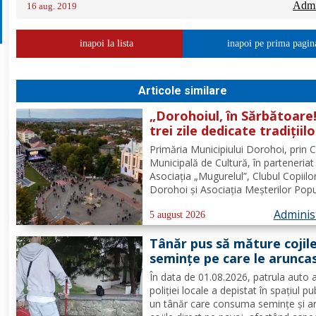
Admin
16 aug. 2019
inapoi la lista
inapoi pe prima pagin
Articole similare
„Dorohoiul, în Sărbătoare!
trei zile dedicate tradițiilo
culturii și comunității Trei
Primăria Municipiului Dorohoi, prin 
tradiții. Un singur evenim
Municipală de Cultură, în parteneriat
O singură sărbătoare!
Asociația „Mugurelul”, Clubul Copiilo
Dorohoi și Asociația Meșterilor Popu
din Moldova – Iași, invită întreaga
Adminis
comunitate să participe, în perioada
5 august 2026
30 august 2026, la evenimentul
Tânăr pus să măture cojil
„Dorohoiul, în Sărbătoare!”....
seminţe pe care le arunca
direct pe pavaj. Poliţia Lo
În data de 01.08.2026, patrula auto 
Dorohoi: Respectul față d
poliției locale a depistat în spațiul pu
spațiul comun trebuie să f
un tânăr care consuma semințe și a