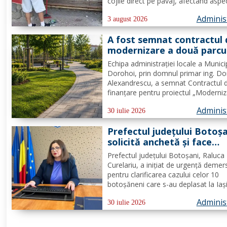
prioritate pentru fiecare
cojile direct pe pavaj, afectând aspe
dintre noi”
domeniului public. Având în vedere c
Adminis
prioritatea Poliției Locale este preven
3 august 2026
educarea spiritului civic, polițiștii l-au.
A fost semnat contractul 
modernizare a două parcu
din municipiul Dorohoi pri
Echipa administrației locale a Munici
fonduri europene
Dorohoi, prin domnul primar ing. Do
Alexandrescu, a semnat Contractul 
finanțare pentru proiectul „Moderni
spații verzi în municipiul Dorohoi", pr
Adminis
Programul Regional 2021–2027 -
30 iulie 2026
Prioritatea de investiții 3. Nord-Est -
Prefectul județului Botoș
regiune durabilă, mai...
solicită anchetă și face
demersuri pentru donarea
Prefectul județului Botoșani, Raluca
trombocite direct la Boto
Curelariu, a inițiat de urgență demer
în cazul adolescentului din
pentru clarificarea cazului celor 10
Tudora
botoșăneni care s-au deplasat la Iaș
pentru a dona trombocite în sprijinul
Adminis
adolescent din comuna Tudora, însă
30 iulie 2026
au putut dona. Au fost transmise ad
oficiale către...