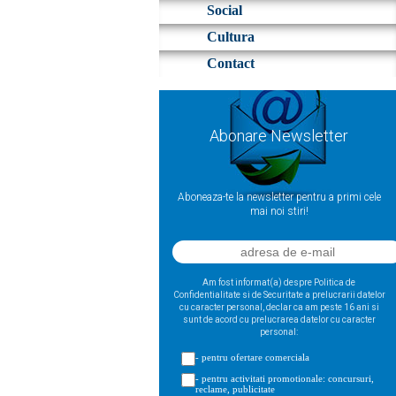
Social
Cultura
Contact
Abonare Newsletter
Aboneaza-te la newsletter pentru a primi cele
mai noi stiri!
Am fost informat(a) despre Politica de
Confidentialitate si de Securitate a prelucrarii datelor
cu caracter personal, declar ca am peste 16 ani si
sunt de acord cu prelucrarea datelor cu caracter
personal:
- pentru ofertare comerciala
- pentru activitati promotionale: concursuri,
reclame, publicitate