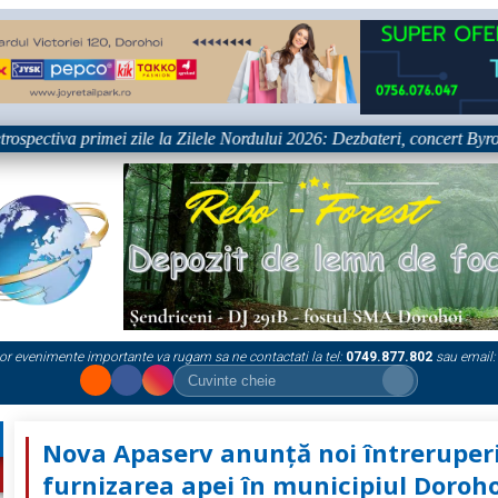
tiva primei zile la Zilele Nordului 2026: Dezbateri, concert Byron și pr
or evenimente importante va rugam sa ne contactati la tel:
0749.877.802
sau email:
Nova Apaserv anunță noi întreruperi
furnizarea apei în municipiul Doroho