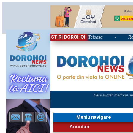
STIRI DOROHOI
lui 2026: Energie și nostalgie în Poiana Teioasa
•
Retrospec
Daca sunteti martorul un
Meniu navigare
Anunturi