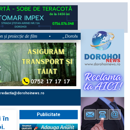
oiecție de film
•
„Dorohoiul, în Sărbătoare!” – trei zile dedic
redactia@dorohoinews.ro
Publicitate
 în
i.