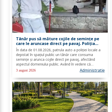
Tânăr pus să măture cojile de seminţe pe
care le aruncase direct pe pavaj. Poliţia
Locală Dorohoi: Respectul față de spațiul
În data de 01.08.2026, patrula auto a poliției locale a
comun trebuie să fie o prioritate pentru
depistat în spațiul public un tânăr care consuma
fiecare dintre noi”
semințe și arunca cojile direct pe pavaj, afectând
aspectul domeniului public. Având în vedere că
prioritatea Poliției Locale este prevenția și educarea
Administratie
3 august 2026
spiritului civic, polițiștii l-au...