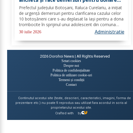
de trombocite direct la Botoșani în cazul
Prefectul județului Botoșani, Raluca Curelariu, a inițiat
adolescentului din Tudora
de urgență demersuri pentru clarificarea cazului celor
10 botoșăneni care s-au deplasat la Iași pentru a dona
trombocite în sprijinul unui adolescent din comuna
Tudora, însă nu au putut dona. Au fost transmise
Administratie
30 iulie 2026
adrese oficiale către...
2026
Dorohoi News | All Rights Reserved
Setari cookies
Despre noi
Politica de confidențialitate
Politica de utilizare cookie-uri
Termeni și condiții
Contact
Continutul acestui site (texte, descrieri, caracteristici, imagini, forma de
prezentare etc.) nu poate fi reprodus sau utilizat fara acordul in scris al
proprietarului acestui site.
Crafted with
by