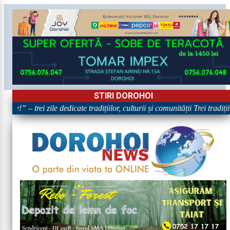
STIRI DOROHOI
e!” – trei zile dedicate tradițiilor, culturii și comunității Trei tradiți