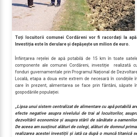
Toți locuitorii comunei Cordăreni vor fi racordați la apă
Investiția este în derulare și depășește un milion de euro.
Înființarea rețelei de apă potabilă de 15 km în toate satel
componente ale comunei Cordăreni, investiție realizată c
fonduri guvernamentale prin Programul Național de Dezvoltar
Locală, etapa a doua este extrem de necesară în condițiile î
care în prezent, alimentarea se face prin fântâni, săpate î
gospodăriile populației.
„Lipsa unui sistem centralizat de alimentare cu apă potabilă ar
efecte negative asupra nivelului de trai al locuitorilor, asupr
dezvoltării economice și asupra stării de sănătate a oamenilor
De aceea am susținut alături de colegi, alături de domnul prima
realizarea acestei investiții și iată ca după o muncă titanică s