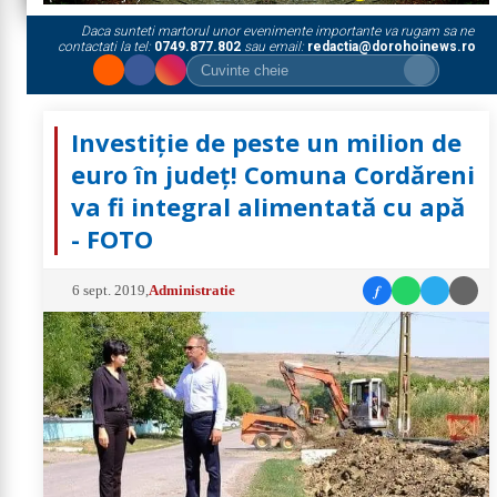
Daca sunteti martorul unor evenimente importante va rugam sa ne
contactati la tel:
0749.877.802
sau email:
redactia@dorohoinews.ro
Investiție de peste un milion de
euro în județ! Comuna Cordăreni
va fi integral alimentată cu apă
- FOTO
f
6 sept. 2019
,
Administratie