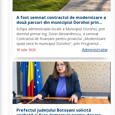
A fost semnat contractul de modernizare a
două parcuri din municipiul Dorohoi prin
fonduri europene
Echipa administrației locale a Municipiul Dorohoi, prin
domnul primar ing. Dorin Alexandrescu, a semnat
Contractul de finanțare pentru proiectul „Modernizare
spații verzi în municipiul Dorohoi", prin Programul
Regional 2021–2027 - Prioritatea de investiții 3. Nord-
Administratie
30 iulie 2026
Est - O regiune durabilă, mai...
Prefectul județului Botoșani solicită
anchetă și face demersuri pentru donarea