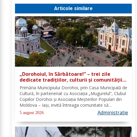
Articole similare
„Dorohoiul, în Sărbătoare!” – trei zile
dedicate tradițiilor, culturii și comunității
Trei tradiții. Un singur eveniment. O
Primăria Municipiului Dorohoi, prin Casa Municipală de
singură sărbătoare!
Cultură, în parteneriat cu Asociația „Mugurelul”, Clubul
Copiilor Dorohoi și Asociația Meșterilor Populari din
Moldova – Iași, invită întreaga comunitate să
participe, în perioada 28–30 august 2026, la
Administratie
5 august 2026
evenimentul „Dorohoiul, în Sărbătoare!”....