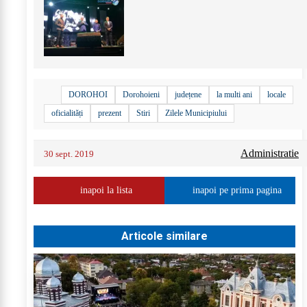
+
6
DOROHOI
Dorohoieni
județene
la multi ani
locale
oficialități
prezent
Stiri
Zilele Municipiului
Administratie
30 sept. 2019
inapoi la lista
inapoi pe prima pagina
Articole similare