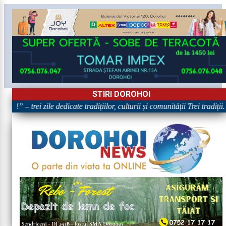
STIRI DOROHOI
e!” – trei zile dedicate tradițiilor, culturii și comunității Trei tradiți