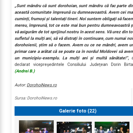
„Sunt mândru că sunt dorohoian, sunt mândru că fac parte di
această comunitate împreună cu dumneavoastră. Avem cei ma
cuminți, frumoși și talentați tineri. Noi suntem obligați să face
mereu, împreună, tot ce este mai bun pentru dumneavoastră ș
vă asigurăm de tot sprijinul nostru în acest sens. Vă urez din to
sufletul la mulți ani, să vă distrați în continuare, cum numai noi
dorohoienii, știm să o facem. Avem cu ce ne mândri, avem u
primar care a arătat că se poate ca în nordul Moldovei să ave
un municipiu-exemplu. La mulți ani și multă sănătate!”,
declarat vicepreședintele Consiliului Județean Dorin Birta
(Andrei B.)
Autor:
DorohoiNews.ro
Sursa:
DorohoiNews.ro
Galerie foto (
22
)