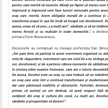
pentru care merită să muncim. Mizați pe faptul că mereu vom f
împreună și împreună vom face lucruri minunate pentru aces
oraș care merită. Avem obligația morală de a continua și 
transforma orașul în așa fel încât să încapă toți dorohoienii. D
aceea, vreau să vă urez „La mulți ani!”, sănătate și să ne întâlni
mereu fericiți și cu realizări în toate domeniile.”,
a declara
primarul Dorin Alexandrescu.
Discursurile au contianuat cu mesajul prefectului Dan Șlincu
„Îmi pare bine să particip la acest eveniment organizat cu atâ
simț de răspundere, eveniment care are rolul de a ne strânge p
noi, dorohoienii, și de a petrece câteva momente de sărbătoar
în cinstea urbei noastre frumoase, care are o istorie deosebită
De aceea, Dorohoi este un oraș cu care trebuie să ne mândrim
un oraș care este într-o continuă transformare și modernizare
dar care păstrează tradițiile și obiceiurile. Felicitări, domnul
primar, că sunteți un om dedicat, că aveți respect față d
cetățenii din oraș și cultura din zonă. La mulți ani, Dorohoi
sănătate și prosperitate vă doresc!”.