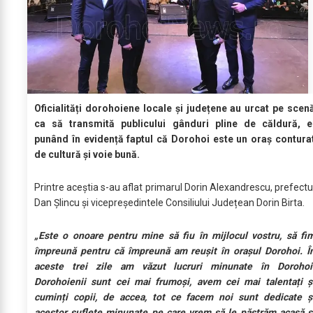
Oficialități dorohoiene locale și județene au urcat pe scen
ca să transmită publicului gânduri pline de căldură, e
punând în evidență faptul că Dorohoi este un oraș contura
de cultură și voie bună.
Printre aceștia s-au aflat primarul Dorin Alexandrescu, prefectu
Dan Șlincu și vicepreședintele Consiliului Județean Dorin Birta.
„Este o onoare pentru mine să fiu în mijlocul vostru, să fi
împreună pentru că împreună am reușit în orașul Dorohoi. Î
aceste trei zile am văzut lucruri minunate în Dorohoi
Dorohoienii sunt cei mai frumoși, avem cei mai talentați ș
cuminți copii, de accea, tot ce facem noi sunt dedicate ș
acestor suflete minunate pe care vrem să le păstrăm acasă ș