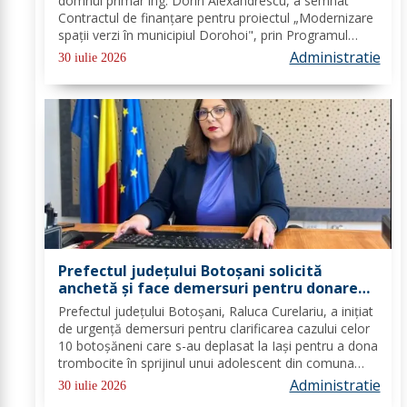
domnul primar ing. Dorin Alexandrescu, a semnat
Contractul de finanțare pentru proiectul „Modernizare
spații verzi în municipiul Dorohoi", prin Programul
Regional 2021–2027 - Prioritatea de investiții 3. Nord-
Administratie
30 iulie 2026
Est - O regiune durabilă, mai...
Prefectul județului Botoșani solicită
anchetă și face demersuri pentru donarea
de trombocite direct la Botoșani în cazul
Prefectul județului Botoșani, Raluca Curelariu, a inițiat
adolescentului din Tudora
de urgență demersuri pentru clarificarea cazului celor
10 botoșăneni care s-au deplasat la Iași pentru a dona
trombocite în sprijinul unui adolescent din comuna
Tudora, însă nu au putut dona. Au fost transmise
Administratie
30 iulie 2026
adrese oficiale către...