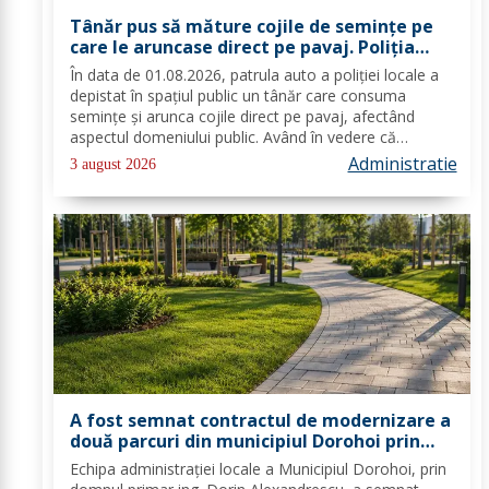
Tânăr pus să măture cojile de seminţe pe
care le aruncase direct pe pavaj. Poliţia
Locală Dorohoi: Respectul față de spațiul
În data de 01.08.2026, patrula auto a poliției locale a
comun trebuie să fie o prioritate pentru
depistat în spațiul public un tânăr care consuma
fiecare dintre noi”
semințe și arunca cojile direct pe pavaj, afectând
aspectul domeniului public. Având în vedere că
prioritatea Poliției Locale este prevenția și educarea
Administratie
3 august 2026
spiritului civic, polițiștii l-au...
A fost semnat contractul de modernizare a
două parcuri din municipiul Dorohoi prin
fonduri europene
Echipa administrației locale a Municipiul Dorohoi, prin