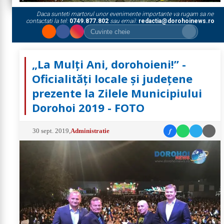
Daca sunteti martorul unor evenimente importante va rugam sa ne
contactati la tel:
0749.877.802
sau email:
redactia@dorohoinews.ro
„La Mulți Ani, dorohoieni!” -
Oficialități locale și județene
prezente la Zilele Municipiului
Dorohoi 2019 - FOTO
f
30 sept. 2019
,
Administratie