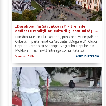
„Dorohoiul, în Sărbătoare!” – trei zile
dedicate tradițiilor, culturii și comunității
Trei tradiții. Un singur eveniment. O
Primăria Municipiului Dorohoi, prin Casa Municipală de
singură sărbătoare!
Cultură, în parteneriat cu Asociația „Mugurelul”, Clubul
Copiilor Dorohoi și Asociația Meșterilor Populari din
Moldova – Iași, invită întreaga comunitate să
participe, în perioada 28–30 august 2026, la
Administratie
5 august 2026
evenimentul „Dorohoiul, în Sărbătoare!”....