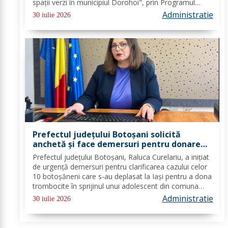
spații verzi în municipiul Dorohoi", prin Programul
Regional 2021–2027 - Prioritatea de investiții 3. Nord-
Administratie
30 iulie 2026
Est - O regiune durabilă, mai...
Prefectul județului Botoșani solicită
anchetă și face demersuri pentru donarea
de trombocite direct la Botoșani în cazul
Prefectul județului Botoșani, Raluca Curelariu, a inițiat
adolescentului din Tudora
de urgență demersuri pentru clarificarea cazului celor
10 botoșăneni care s-au deplasat la Iași pentru a dona
trombocite în sprijinul unui adolescent din comuna
Tudora, însă nu au putut dona. Au fost transmise
Administratie
30 iulie 2026
adrese oficiale către...