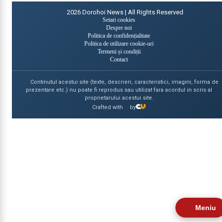
2026
Dorohoi News | All Rights Reserved
Setari cookies
Despre noi
Politica de confidențialitate
Politica de utilizare cookie-uri
Termeni și condiții
Contact
Continutul acestui site (texte, descrieri, caracteristici, imagini, forma de
prezentare etc.) nu poate fi reprodus sau utilizat fara acordul in scris al
proprietarului acestui site.
Crafted with
by
Meniu