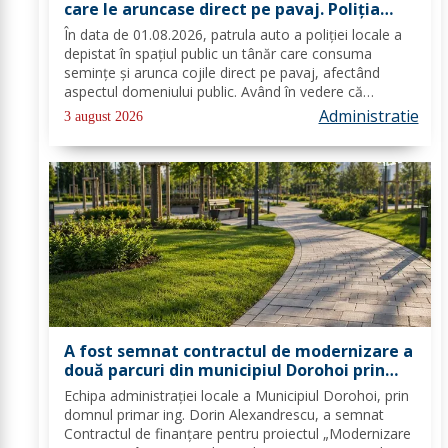
care le aruncase direct pe pavaj. Poliţia
Locală Dorohoi: Respectul față de spațiul
În data de 01.08.2026, patrula auto a poliției locale a
comun trebuie să fie o prioritate pentru
depistat în spațiul public un tânăr care consuma
fiecare dintre noi”
semințe și arunca cojile direct pe pavaj, afectând
aspectul domeniului public. Având în vedere că
prioritatea Poliției Locale este prevenția și educarea
Administratie
3 august 2026
spiritului civic, polițiștii l-au...
A fost semnat contractul de modernizare a
două parcuri din municipiul Dorohoi prin
fonduri europene
Echipa administrației locale a Municipiul Dorohoi, prin
domnul primar ing. Dorin Alexandrescu, a semnat
Contractul de finanțare pentru proiectul „Modernizare