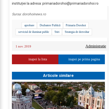
instituției la adresa:
primariadorohoi@primariadorohoi.ro
Sursa:
dorohoinews.ro
aprobare
Dezbatere Publică
Primaria Dorohoi
serviciul de iluminat public
Stiri
Strategia de dezvoltar
Administratie
1 nov. 2019
inapoi la lista
inapoi pe prima pagina
Articole similare