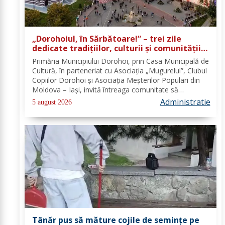
„Dorohoiul, în Sărbătoare!” – trei zile
dedicate tradițiilor, culturii și comunității
Trei tradiții. Un singur eveniment. O
Primăria Municipiului Dorohoi, prin Casa Municipală de
singură sărbătoare!
Cultură, în parteneriat cu Asociația „Mugurelul”, Clubul
Copiilor Dorohoi și Asociația Meșterilor Populari din
Moldova – Iași, invită întreaga comunitate să
participe, în perioada 28–30 august 2026, la
Administratie
5 august 2026
evenimentul „Dorohoiul, în Sărbătoare!”....
Tânăr pus să măture cojile de seminţe pe