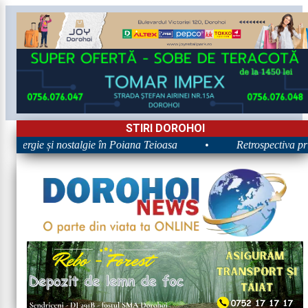
STIRI DOROHOI
 Energie și nostalgie în Poiana Teioasa
•
Retrospectiva prim