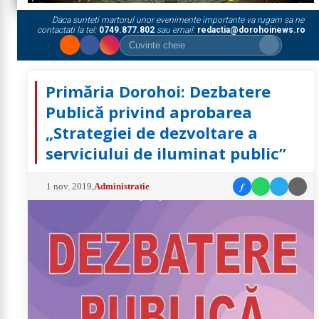
Daca sunteti martorul unor evenimente importante va rugam sa ne
contactati la tel:
0749.877.802
sau email:
redactia@dorohoinews.ro
Primăria Dorohoi: Dezbatere
Publică privind aprobarea
„Strategiei de dezvoltare a
serviciului de iluminat public”
f
1 nov. 2019
,
Administratie