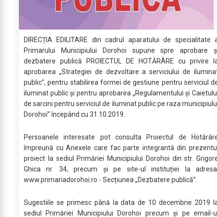
DIRECȚIA EDILITARE din cadrul aparatului de specialitate 
Primarului Municipiului Dorohoi supune spre aprobare ș
dezbatere publică PROIECTUL DE HOTĂRÂRE cu privire l
aprobarea „Strategiei de dezvoltare a serviciului de ilumina
public”, pentru stabilirea formei de gestiune pentru serviciul d
iluminat public și pentru aprobarea „Regulamentului și Caietulu
de sarcini pentru serviciul de iluminat public pe raza municipiulu
Dorohoi” începând cu 31.10.2019.
Persoanele interesate pot consulta Proiectul de Hotărâr
împreună cu Anexele care fac parte integrantă din prezentu
proiect la sediul Primăriei Municipiului Dorohoi din str. Grigor
Ghica nr. 34, precum și pe site-ul instituției la adresa
www.primariadorohoi.ro - Secțiunea „Dezbatere publică”.
Sugestiile se primesc până la data de 10 decembrie 2019 l
sediul Primăriei Municipiului Dorohoi precum și pe email-u