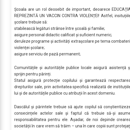
Școala are un rol deosebit de important, deoarece EDUCAȚI
REPREZINTĂ UN VACCIN CONTRA VIOLENȚEI! Astfel, insituțiil
școlare trebuie să:
stabilească legături strânse între școală și familie;
asigure personal didactic calificat și suficient numeric;
deruleze programe și activități extrașcolare pe tema combateri
violenței școlare;
asigure serviciu de pază permanent;
Comunitățile și autoritățile publice locale asigură asistență ș
sprijin pentru părinți.
Statul asigură protecție copilului și garantează respectare
drepturilor sale, prin activitatea specifică realizată de instituțiil
lui și de autoritățile publice cu atribuții în acest domeniu.
Dascălul și părintele trebuie să ajute copilul să conștientizez
consecințele actelor sale și faptul că trebuie să-și asum
responsabilitatea pentru ele. Așadar, de noi depinde creare
societății în care vrem să trăim – una în care copiii sunt protejaț