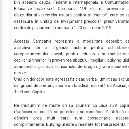
Din această cauză, Federația Internațională a Comunitățilo
Educative realizează Campania ”19 zile de prevenire 
abuzurilor și violențelor asupra copiilor și tinerilor”, care se v
desfășura în unități de învățământ preșcolar, preuniversitar
centre de plasament în perioada 1-20 noiembrie 2019.
Această Campanie reprezintă o modalitate deosebit d
atractivă de a organiza acțiuni pentru schimbare
comportamentului social, pentru educarea și mobilizare
copiilor și tinerilor, în prevenirea abuzului, neglijării, bullying-ului
abandonului școlar, a consumului de droguri și alte substanț
nocive.
Unul din doi copii este agresat fizic sau verbal, umilit sau exclu
din grupul de prieteni, spune o statistică realizată de Asociaţi
Telefonul Copilului.
Ne mulţumim de multe ori să spunem că „aşa sunt copiii
răutăcioşi, se ceartă, se poreclesc, se ciondănesc”, fără să n
gândim prea mult care sunt consecinţele acesto
comportamente. Bullying-ul este o realitate tot mai prezentă î