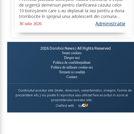
adolescentului din Tudora
de urgență demersuri pentru clarificarea cazului celor
10 botoșăneni care s-au deplasat la Iași pentru a dona
trombocite în sprijinul unui adolescent din comuna
Tudora, însă nu au putut dona. Au fost transmise
Administratie
30 iulie 2026
adrese oficiale către...
2026
Dorohoi News | All Rights Reserved
Setari cookies
Despre noi
Politica de confidențialitate
Politica de utilizare cookie-uri
Termeni și condiții
Contact
Continutul acestui site (texte, descrieri, caracteristici, imagini, forma de
prezentare etc.) nu poate fi reprodus sau utilizat fara acordul in scris al
proprietarului acestui site.
Crafted with
by