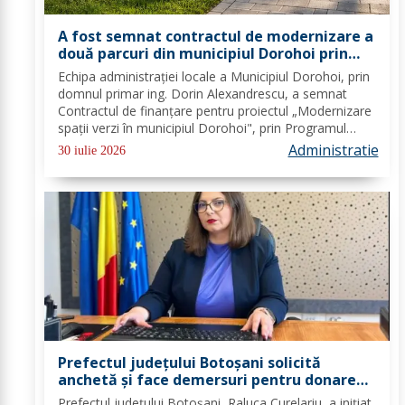
A fost semnat contractul de modernizare a
două parcuri din municipiul Dorohoi prin
fonduri europene
Echipa administrației locale a Municipiul Dorohoi, prin
domnul primar ing. Dorin Alexandrescu, a semnat
Contractul de finanțare pentru proiectul „Modernizare
spații verzi în municipiul Dorohoi", prin Programul
Regional 2021–2027 - Prioritatea de investiții 3. Nord-
Administratie
30 iulie 2026
Est - O regiune durabilă, mai...
Prefectul județului Botoșani solicită
anchetă și face demersuri pentru donarea
de trombocite direct la Botoșani în cazul
Prefectul județului Botoșani, Raluca Curelariu, a inițiat