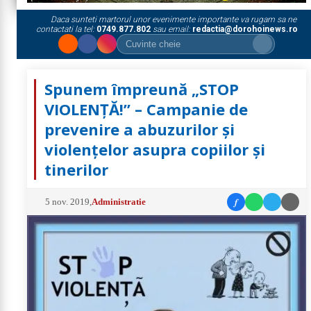
Daca sunteti martorul unor evenimente importante va rugam sa ne
contactati la tel:
0749.877.802
sau email:
redactia@dorohoinews.ro
Spunem împreună „STOP
VIOLENȚĂ!” – Campanie de
prevenire a abuzurilor și
violențelor asupra copiilor și
tinerilor
f
5 nov. 2019
,
Administratie