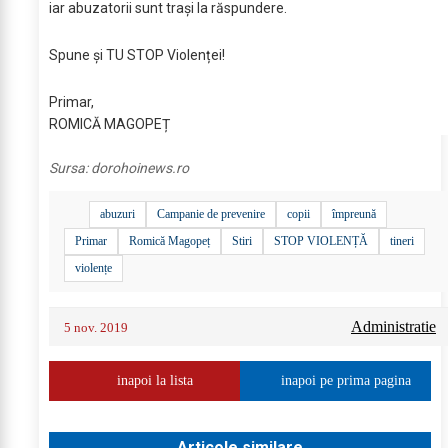
iar abuzatorii sunt trași la răspundere.
Spune și TU STOP Violenței!
Primar,
ROMICĂ MAGOPEȚ
Sursa:
dorohoinews.ro
abuzuri
Campanie de prevenire
copii
împreună
Primar
Romică Magopeț
Stiri
STOP VIOLENȚĂ
tineri
violențe
Administratie
5 nov. 2019
inapoi la lista
inapoi pe prima pagina
Articole similare