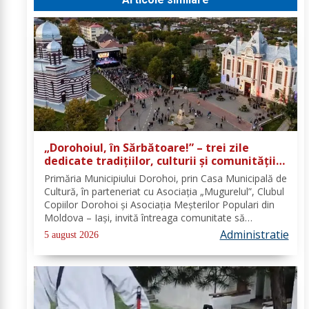
„Dorohoiul, în Sărbătoare!” – trei zile
dedicate tradițiilor, culturii și comunității
Trei tradiții. Un singur eveniment. O
Primăria Municipiului Dorohoi, prin Casa Municipală de
singură sărbătoare!
Cultură, în parteneriat cu Asociația „Mugurelul”, Clubul
Copiilor Dorohoi și Asociația Meșterilor Populari din
Moldova – Iași, invită întreaga comunitate să
participe, în perioada 28–30 august 2026, la
Administratie
5 august 2026
evenimentul „Dorohoiul, în Sărbătoare!”....