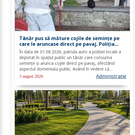
Tânăr pus să măture cojile de seminţe pe
care le aruncase direct pe pavaj. Poliţia
Locală Dorohoi: Respectul față de spațiul
În data de 01.08.2026, patrula auto a poliției locale a
comun trebuie să fie o prioritate pentru
depistat în spațiul public un tânăr care consuma
fiecare dintre noi”
semințe și arunca cojile direct pe pavaj, afectând
aspectul domeniului public. Având în vedere că
prioritatea Poliției Locale este prevenția și educarea
Administratie
3 august 2026
spiritului civic, polițiștii l-au...