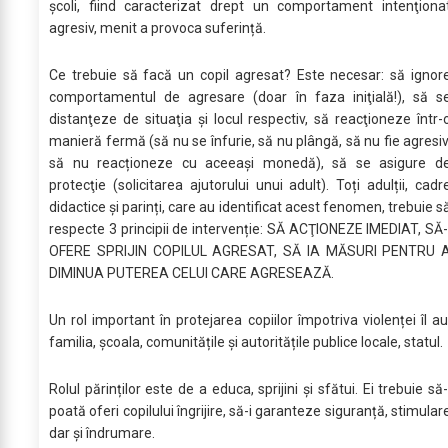
şcoli, fiind caracterizat drept un comportament intenţiona
agresiv, menit a provoca suferință.
Ce trebuie să facă un copil agresat? Este necesar: să ignor
comportamentul de agresare (doar în faza iniţială!), să s
distanţeze de situaţia şi locul respectiv, să reacţioneze într-
manieră fermă (să nu se înfurie, să nu plângă, să nu fie agresiv
să nu reacționeze cu aceeași monedă), să se asigure d
protecţie (solicitarea ajutorului unui adult). Toți adulții, cadr
didactice și parinți, care au identificat acest fenomen, trebuie s
respecte 3 principii de intervenție: SĂ ACŢIONEZE IMEDIAT, SĂ-
OFERE SPRIJIN COPILUL AGRESAT, SĂ IA MĂSURI PENTRU 
DIMINUA PUTEREA CELUI CARE AGRESEAZĂ.
Un rol important în protejarea copiilor împotriva violenței îl au
familia, școala, comunitățile și autoritățile publice locale, statul.
Rolul părinților este de a educa, sprijini și sfătui. Ei trebuie să-
poată oferi copilului îngrijire, să-i garanteze siguranță, stimular
dar și îndrumare.