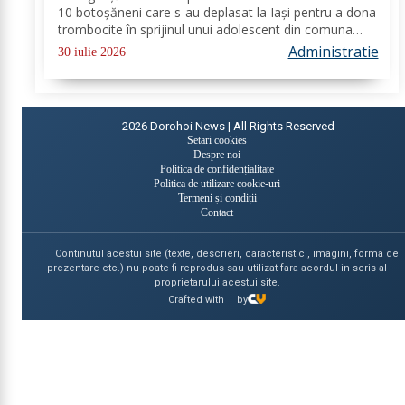
10 botoșăneni care s-au deplasat la Iași pentru a dona
trombocite în sprijinul unui adolescent din comuna
Tudora, însă nu au putut dona. Au fost transmise
Administratie
30 iulie 2026
adrese oficiale către...
2026
Dorohoi News | All Rights Reserved
Setari cookies
Despre noi
Politica de confidențialitate
Politica de utilizare cookie-uri
Termeni și condiții
Contact
Continutul acestui site (texte, descrieri, caracteristici, imagini, forma de
prezentare etc.) nu poate fi reprodus sau utilizat fara acordul in scris al
proprietarului acestui site.
Crafted with
by