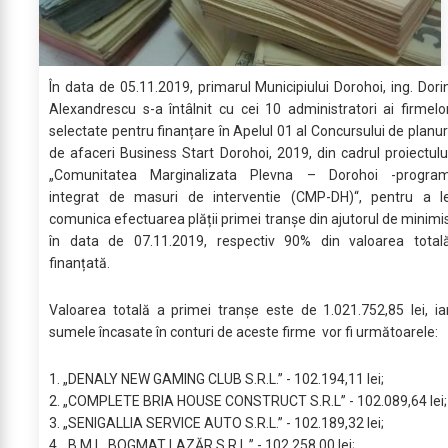
În data de 05.11.2019, primarul Municipiului Dorohoi, ing. Dori
Alexandrescu s-a întâlnit cu cei 10 administratori ai firmelo
selectate pentru finanțare în Apelul 01 al Concursului de planur
de afaceri Business Start Dorohoi, 2019, din cadrul proiectulu
„Comunitatea Marginalizata Plevna – Dorohoi -progra
integrat de masuri de interventie (CMP-DH)“, pentru a l
comunica efectuarea plății primei tranșe din ajutorul de minimi
în data de 07.11.2019, respectiv 90% din valoarea total
finanțată.
Valoarea totală a primei tranșe este de 1.021.752,85 lei, ia
sumele încasate în conturi de aceste firme vor fi următoarele:
1. „DENALY NEW GAMING CLUB S.R.L.” - 102.194,11 lei;
2. „COMPLETE BRIA HOUSE CONSTRUCT S.R.L” - 102.089,64 lei;
3. „SENIGALLIA SERVICE AUTO S.R.L.” - 102.189,32 lei;
4. „B.M.L. BOGMAT LAZĂR S.R.L.” - 102.258,00 lei;