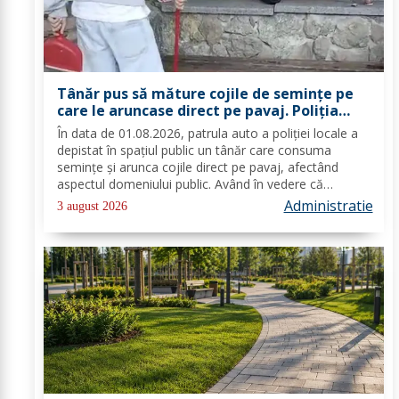
Tânăr pus să măture cojile de seminţe pe
care le aruncase direct pe pavaj. Poliţia
Locală Dorohoi: Respectul față de spațiul
În data de 01.08.2026, patrula auto a poliției locale a
comun trebuie să fie o prioritate pentru
depistat în spațiul public un tânăr care consuma
fiecare dintre noi”
semințe și arunca cojile direct pe pavaj, afectând
aspectul domeniului public. Având în vedere că
prioritatea Poliției Locale este prevenția și educarea
Administratie
3 august 2026
spiritului civic, polițiștii l-au...