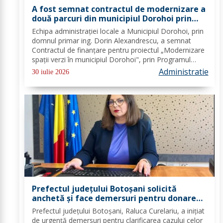
A fost semnat contractul de modernizare a
două parcuri din municipiul Dorohoi prin
fonduri europene
Echipa administrației locale a Municipiul Dorohoi, prin
domnul primar ing. Dorin Alexandrescu, a semnat
Contractul de finanțare pentru proiectul „Modernizare
spații verzi în municipiul Dorohoi", prin Programul
Regional 2021–2027 - Prioritatea de investiții 3. Nord-
Administratie
30 iulie 2026
Est - O regiune durabilă, mai...
Prefectul județului Botoșani solicită
anchetă și face demersuri pentru donarea
de trombocite direct la Botoșani în cazul
Prefectul județului Botoșani, Raluca Curelariu, a inițiat
adolescentului din Tudora
de urgență demersuri pentru clarificarea cazului celor