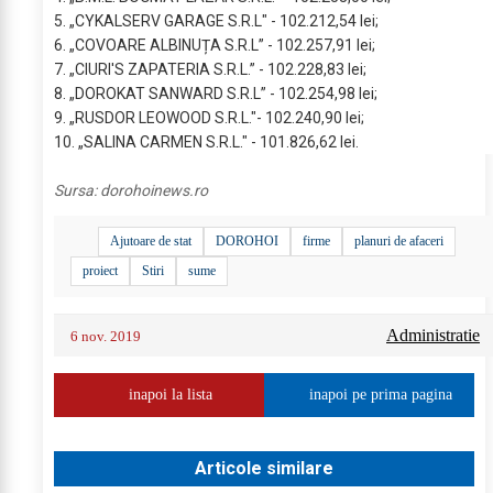
5. „CYKALSERV GARAGE S.R.L" - 102.212,54 lei;
6. „COVOARE ALBINUȚA S.R.L” - 102.257,91 lei;
7. „CIURI'S ZAPATERIA S.R.L.” - 102.228,83 lei;
8. „DOROKAT SANWARD S.R.L” - 102.254,98 lei;
9. „RUSDOR LEOWOOD S.R.L."- 102.240,90 lei;
10. „SALINA CARMEN S.R.L." - 101.826,62 lei.
Sursa:
dorohoinews.ro
Ajutoare de stat
DOROHOI
firme
planuri de afaceri
proiect
Stiri
sume
Administratie
6 nov. 2019
inapoi la lista
inapoi pe prima pagina
Articole similare