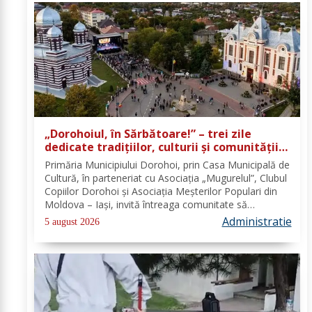
„Dorohoiul, în Sărbătoare!” – trei zile
dedicate tradițiilor, culturii și comunității
Trei tradiții. Un singur eveniment. O
Primăria Municipiului Dorohoi, prin Casa Municipală de
singură sărbătoare!
Cultură, în parteneriat cu Asociația „Mugurelul”, Clubul
Copiilor Dorohoi și Asociația Meșterilor Populari din
Moldova – Iași, invită întreaga comunitate să
participe, în perioada 28–30 august 2026, la
Administratie
5 august 2026
evenimentul „Dorohoiul, în Sărbătoare!”....