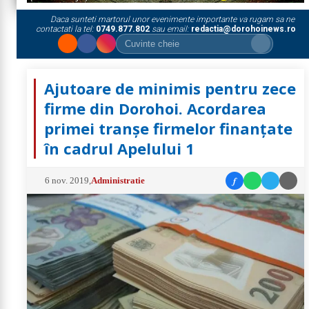
Daca sunteti martorul unor evenimente importante va rugam sa ne
contactati la tel:
0749.877.802
sau email:
redactia@dorohoinews.ro
Ajutoare de minimis pentru zece
firme din Dorohoi. Acordarea
primei tranșe firmelor finanțate
în cadrul Apelului 1
f
6 nov. 2019
,
Administratie