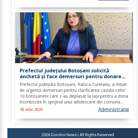
Est - O regiune durabilă, mai...
Prefectul județului Botoșani solicită
anchetă și face demersuri pentru donarea
de trombocite direct la Botoșani în cazul
Prefectul județului Botoșani, Raluca Curelariu, a inițiat
adolescentului din Tudora
de urgență demersuri pentru clarificarea cazului celor
10 botoșăneni care s-au deplasat la Iași pentru a dona
trombocite în sprijinul unui adolescent din comuna
Tudora, însă nu au putut dona. Au fost transmise
Administratie
30 iulie 2026
adrese oficiale către...
2026
Dorohoi News | All Rights Reserved