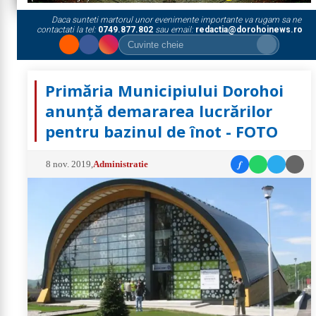
Daca sunteti martorul unor evenimente importante va rugam sa ne
contactati la tel:
0749.877.802
sau email:
redactia@dorohoinews.ro
Primăria Municipiului Dorohoi
anunță demararea lucrărilor
pentru bazinul de înot - FOTO
f
8 nov. 2019
,
Administratie