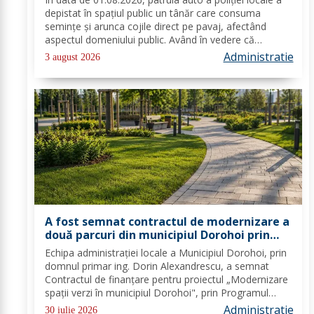
comun trebuie să fie o prioritate pentru
depistat în spațiul public un tânăr care consuma
fiecare dintre noi”
semințe și arunca cojile direct pe pavaj, afectând
aspectul domeniului public. Având în vedere că
prioritatea Poliției Locale este prevenția și educarea
Administratie
3 august 2026
spiritului civic, polițiștii l-au...
A fost semnat contractul de modernizare a
două parcuri din municipiul Dorohoi prin
fonduri europene
Echipa administrației locale a Municipiul Dorohoi, prin
domnul primar ing. Dorin Alexandrescu, a semnat
Contractul de finanțare pentru proiectul „Modernizare
spații verzi în municipiul Dorohoi", prin Programul
Regional 2021–2027 - Prioritatea de investiții 3. Nord-
Administratie
30 iulie 2026