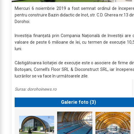
Miercuri 6 noiembrie 2019 a fost semnat ordinul de începer
pentru construire Bazin didactic de înot, str. C.D. Gherea nr.13 di
Dorohoi.
Investiția finanțată prin Compania Națională de Investiții are 
valoare de peste 6 milioane de lei, cu termen de execuție 10,
luni.
Câstigătoarea licitației de execuție este o asociere de firme di
Botoșani, Cornell’s Floor SRL & Dioconstruct SRL, iar începere
lucrărilor se va face în următoarele zile.
Sursa:
dorohoinews.ro
Galerie foto (
3
)