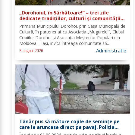
„Dorohoiul, în Sărbătoare!” – trei zile
dedicate tradițiilor, culturii și comunității
Trei tradiții. Un singur eveniment. O
Primăria Municipiului Dorohoi, prin Casa Municipală de
singură sărbătoare!
Cultură, în parteneriat cu Asociația „Mugurelul”, Clubul
Copiilor Dorohoi și Asociația Meșterilor Populari din
Moldova – Iași, invită întreaga comunitate să
participe, în perioada 28–30 august 2026, la
Administratie
5 august 2026
evenimentul „Dorohoiul, în Sărbătoare!”....
Tânăr pus să măture cojile de seminţe pe
care le aruncase direct pe pavaj. Poliţia
Locală Dorohoi: Respectul față de spațiul
În data de 01.08.2026, patrula auto a poliției locale a