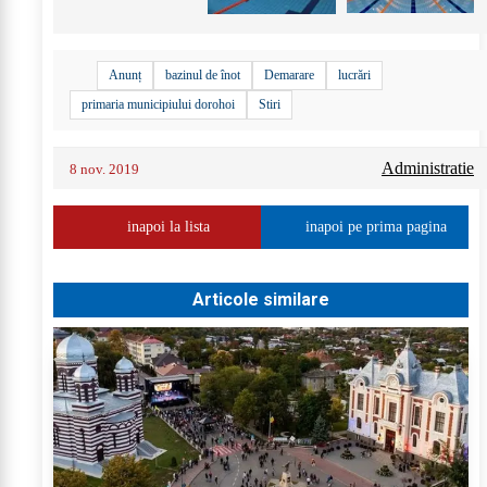
Anunț
bazinul de înot
Demarare
lucrări
primaria municipiului dorohoi
Stiri
Administratie
8 nov. 2019
inapoi la lista
inapoi pe prima pagina
Articole similare