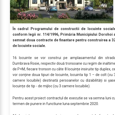
În cadrul Programului de constructii de locuinte social
conform legii nr. 114/1996, Primăria Municipiului Dorohoi 
semnat doua contracte de finantare pentru construirea a 3
de locuinte sociale.
16 locuinte se vor construi pe amplasamentul din strad
Dumbrava Rosie, respectiv două tronsoane cu regim de inaltim
de P+M, fiecare tronson cu câte 8 locuințe insiruite tip duplex, c
vor conține doua tipuri de locuinte, locuinta tip 1 – de colt (cu 
camere locuibile) destinată persoanelor cu dizabilități si șas
locuințe de tip - de mijloc (cu 3 camere locuibile).
Pentru acest proiect contractul de executie se va semna luni c
termen de punere in functiune luna septembrie 2020.