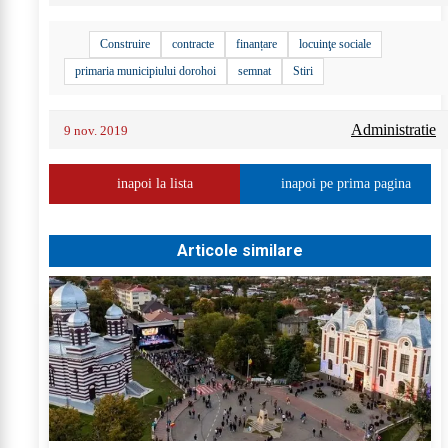
Construire
contracte
finanțare
locuinţe sociale
primaria municipiului dorohoi
semnat
Stiri
Administratie
9 nov. 2019
inapoi la lista
inapoi pe prima pagina
Articole similare