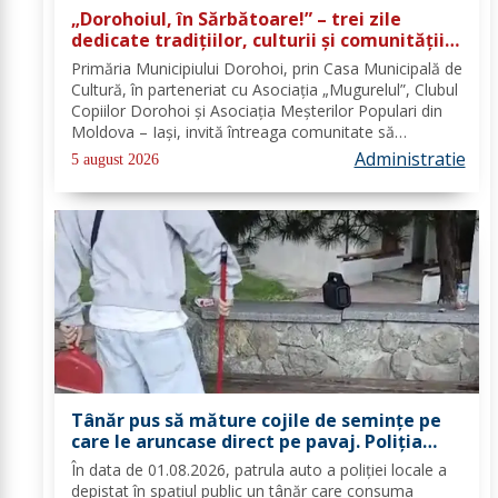
„Dorohoiul, în Sărbătoare!” – trei zile
dedicate tradițiilor, culturii și comunității
Trei tradiții. Un singur eveniment. O
Primăria Municipiului Dorohoi, prin Casa Municipală de
singură sărbătoare!
Cultură, în parteneriat cu Asociația „Mugurelul”, Clubul
Copiilor Dorohoi și Asociația Meșterilor Populari din
Moldova – Iași, invită întreaga comunitate să
participe, în perioada 28–30 august 2026, la
Administratie
5 august 2026
evenimentul „Dorohoiul, în Sărbătoare!”....
Tânăr pus să măture cojile de seminţe pe
care le aruncase direct pe pavaj. Poliţia
Locală Dorohoi: Respectul față de spațiul
În data de 01.08.2026, patrula auto a poliției locale a
comun trebuie să fie o prioritate pentru
depistat în spațiul public un tânăr care consuma