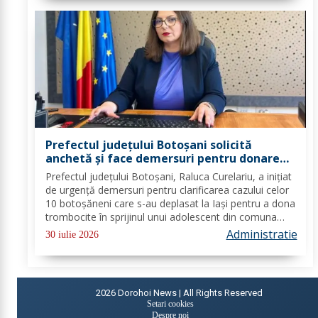
Prefectul județului Botoșani solicită
anchetă și face demersuri pentru donarea
de trombocite direct la Botoșani în cazul
Prefectul județului Botoșani, Raluca Curelariu, a inițiat
adolescentului din Tudora
de urgență demersuri pentru clarificarea cazului celor
10 botoșăneni care s-au deplasat la Iași pentru a dona
trombocite în sprijinul unui adolescent din comuna
Tudora, însă nu au putut dona. Au fost transmise
Administratie
30 iulie 2026
adrese oficiale către...
2026
Dorohoi News | All Rights Reserved
Setari cookies
Despre noi