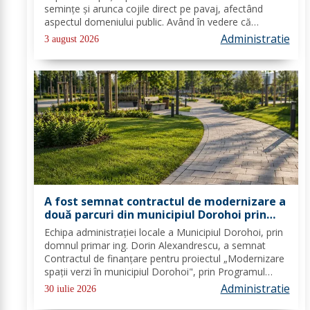
fiecare dintre noi”
semințe și arunca cojile direct pe pavaj, afectând
aspectul domeniului public. Având în vedere că
prioritatea Poliției Locale este prevenția și educarea
Administratie
3 august 2026
spiritului civic, polițiștii l-au...
A fost semnat contractul de modernizare a
două parcuri din municipiul Dorohoi prin
fonduri europene
Echipa administrației locale a Municipiul Dorohoi, prin
domnul primar ing. Dorin Alexandrescu, a semnat
Contractul de finanțare pentru proiectul „Modernizare
spații verzi în municipiul Dorohoi", prin Programul
Regional 2021–2027 - Prioritatea de investiții 3. Nord-
Administratie
30 iulie 2026
Est - O regiune durabilă, mai...