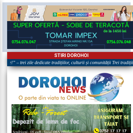
STIRI DOROHOI
re!” – trei zile dedicate tradițiilor, culturii și comunității Trei tradiț