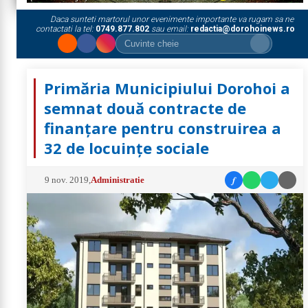
Daca sunteti martorul unor evenimente importante va rugam sa ne
contactati la tel:
0749.877.802
sau email:
redactia@dorohoinews.ro
Primăria Municipiului Dorohoi a
semnat două contracte de
finanțare pentru construirea a
32 de locuințe sociale
f
9 nov. 2019
,
Administratie