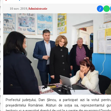
f
10 nov. 2019
,
Administratie
Prefectul judeţului, Dan Şlincu, a participat azi la votul pent
preşedintelui României. Alături de soţia sa, reprezentantul guv
teritoriu şi-a exercitat dreptul de vot la o secţie din municipiul Doroh