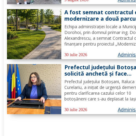
prioritatea Poliției Locale este preven
educarea spiritului civic, polițiștii l-au.
A fost semnat contractul 
modernizare a două parcu
din municipiul Dorohoi pri
Echipa administrației locale a Munici
fonduri europene
Dorohoi, prin domnul primar ing. Do
Alexandrescu, a semnat Contractul 
finanțare pentru proiectul „Moderni
spații verzi în municipiul Dorohoi", pr
Adminis
Programul Regional 2021–2027 -
30 iulie 2026
Prioritatea de investiții 3. Nord-Est -
Prefectul județului Botoș
regiune durabilă, mai...
solicită anchetă și face
demersuri pentru donarea
Prefectul județului Botoșani, Raluca
trombocite direct la Boto
Curelariu, a inițiat de urgență demer
în cazul adolescentului din
pentru clarificarea cazului celor 10
Tudora
botoșăneni care s-au deplasat la Iaș
pentru a dona trombocite în sprijinul
Adminis
adolescent din comuna Tudora, însă
30 iulie 2026
au putut dona. Au fost transmise ad
oficiale către...