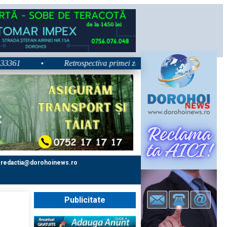
•
Retrospectiva primei zile la Zilele Nordului 2026: Dezbate
redactia@dorohoinews.ro
Publicitate