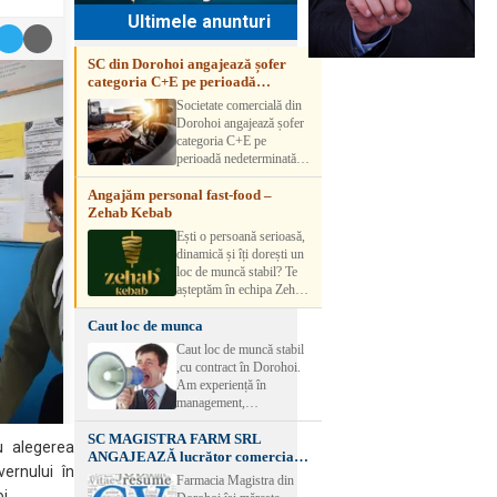
Ultimele anunturi
SC din Dorohoi angajează șofer
categoria C+E pe perioadă
nedeterminată
Societate comercială din
Dorohoi angajează șofer
categoria C+E pe
perioadă nedeterminată.
Candidatul trebuie să
Angajăm personal fast-food –
aibă experiență și atestat
Zehab Kebab
transport marfă. Pentru
detalii, vă rog să sunați la
Ești o persoană serioasă,
numărul de telefon.
dinamică și îți dorești un
loc de muncă stabil? Te
așteptăm în echipa Zehab
Kebab! Posturi
Caut loc de munca
disponibile: -
SHAORMAR AJUTOR
Caut loc de muncă stabil
BUCATAR 2/posturi -
,cu contract în Dorohoi.
LUCRATOR
Am experiență în
COMERCIAL
management,
VANZATOR /2 posturi
contabilitate, ospătărie .
OFERIM : Contract de
SC MAGISTRA FARM SRL
Rog seriozitate
ru alegerea
muncă Program flexibil
ANGAJEAZĂ lucrător comercial –
Salariu motivant, în
ernului în
DOROHOI
Farmacia Magistra din
funcție de experienț
oi.