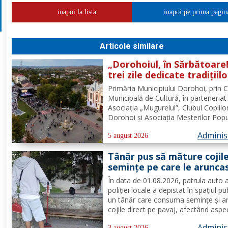
inapoi la lista
inapoi pe prima pagin
Articole similare
„Dorohoiul, în Sărbătoare!
trei zile dedicate tradițiilo
culturii și comunității Trei
Primăria Municipiului Dorohoi, prin 
tradiții. Un singur evenim
Municipală de Cultură, în parteneriat
O singură sărbătoare!
Asociația „Mugurelul”, Clubul Copiilo
Dorohoi și Asociația Meșterilor Popu
din Moldova – Iași, invită întreaga
Adminis
comunitate să participe, în perioada
5 august 2026
30 august 2026, la evenimentul
Tânăr pus să măture cojil
„Dorohoiul, în Sărbătoare!”....
seminţe pe care le arunca
direct pe pavaj. Poliţia Lo
În data de 01.08.2026, patrula auto 
Dorohoi: Respectul față d
poliției locale a depistat în spațiul pu
spațiul comun trebuie să f
un tânăr care consuma semințe și a
prioritate pentru fiecare
cojile direct pe pavaj, afectând aspe
dintre noi”
domeniului public. Având în vedere c
Adminis
3 august 2026