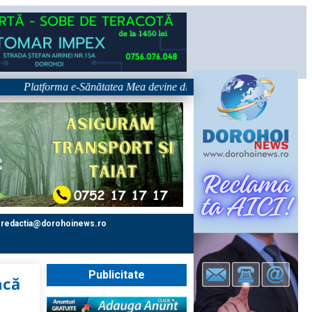
latforma e-Sănătatea Mea devine disponibilă pe 1 septembrie: pacientul d
redactia@dorohoinews.ro
Publicitate
ncă