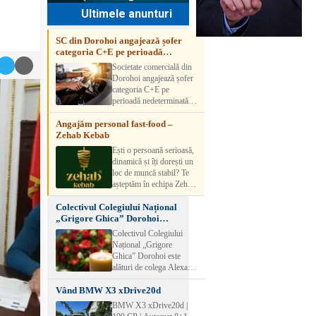
Ultimele anunturi
SC din Dorohoi angajează șofer
categoria C+E pe perioadă
nedeterminată
Societate comercială din
Dorohoi angajează șofer
categoria C+E pe
perioadă nedeterminată.
Candidatul trebuie să
Angajăm personal fast-food –
aibă experiență și atestat
Zehab Kebab
transport marfă. Pentru
detalii, vă rog să sunați la
Ești o persoană serioasă,
numărul de telefon.
dinamică și îți dorești un
loc de muncă stabil? Te
așteptăm în echipa Zehab
Kebab! Posturi
Colectivul Colegiului Național
disponibile: -
„Grigore Ghica” Dorohoi
SHAORMAR AJUTOR
transmite sincere condoleanțe
BUCATAR 2/posturi -
Colectivul Colegiului
LUCRATOR
Național „Grigore
COMERCIAL
Ghica” Dorohoi este
VANZATOR /2 posturi
alături de colega Alexa
OFERIM : Contract de
Lăcrămioara la trecerea în
muncă Program flexibil
Vând BMW X3 xDrive20d
neființă a soțului și
Salariu motivant, în
transmite sincere
BMW X3 xDrive20d |
funcție de experienț
condoleanțe familiei.