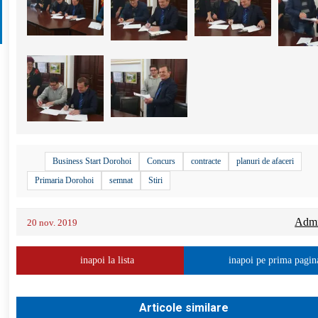
Business Start Dorohoi
Concurs
contracte
planuri de afaceri
Primaria Dorohoi
semnat
Stiri
Admin
20 nov. 2019
inapoi la lista
inapoi pe prima pagin
Articole similare