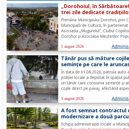
„Dorohoiul, în Sărbătoare!
trei zile dedicate tradițiilo
culturii și comunității Trei
Primăria Municipiului Dorohoi, prin 
tradiții. Un singur evenim
Municipală de Cultură, în parteneriat
O singură sărbătoare!
Asociația „Mugurelul”, Clubul Copiilo
Dorohoi și Asociația Meșterilor Popu
din Moldova – Iași, invită întreaga
Adminis
comunitate să participe, în perioada
5 august 2026
30 august 2026, la evenimentul
Tânăr pus să măture cojil
„Dorohoiul, în Sărbătoare!”....
seminţe pe care le arunca
direct pe pavaj. Poliţia Lo
În data de 01.08.2026, patrula auto 
Dorohoi: Respectul față d
poliției locale a depistat în spațiul pu
spațiul comun trebuie să f
un tânăr care consuma semințe și a
prioritate pentru fiecare
cojile direct pe pavaj, afectând aspe
dintre noi”
domeniului public. Având în vedere c
Adminis
prioritatea Poliției Locale este preven
3 august 2026
educarea spiritului civic, polițiștii l-au.
A fost semnat contractul 
modernizare a două parcu
din municipiul Dorohoi pri
Echipa administrației locale a Munici
fonduri europene