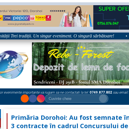
i Trei tradiții. Un singur eveniment. O singură sărbătoare!
•
P
or evenimente importante va rugam sa ne contactati la tel:
0749.877.802
sau email:
Primăria Dorohoi: Au fost semnate î
3 contracte în cadrul Concursului de