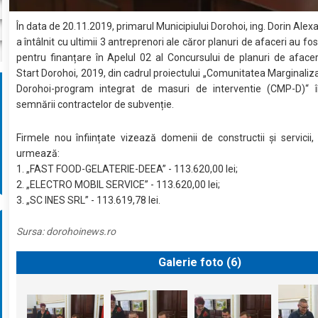
În data de 20.11.2019, primarul Municipiului Dorohoi, ing. Dorin Alex
a întâlnit cu ultimii 3 antreprenori ale căror planuri de afaceri au fo
pentru finanțare în Apelul 02 al Concursului de planuri de aface
Start Dorohoi, 2019, din cadrul proiectului „Comunitatea Marginaliz
Dorohoi-program integrat de masuri de interventie (CMP-D)“ 
semnării contractelor de subvenție.
Firmele nou înființate vizează domenii de constructii și servici
urmează:
1. „FAST FOOD-GELATERIE-DEEA” - 113.620,00 lei;
2. „ELECTRO MOBIL SERVICE” - 113.620,00 lei;
3. „SC INES SRL” - 113.619,78 lei.
Sursa:
dorohoinews.ro
Galerie foto (
6
)