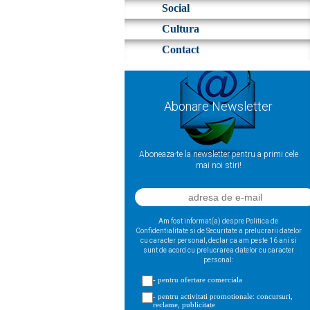
Social
Cultura
Contact
Abonare Newsletter
Aboneaza-te la newsletter pentru a primi cele
mai noi stiri!
Am fost informat(a) despre Politica de
Confidentialitate si de Securitate a prelucrarii datelor
cu caracter personal, declar ca am peste 16 ani si
sunt de acord cu prelucrarea datelor cu caracter
personal:
- pentru ofertare comerciala
- pentru activitati promotionale: concursuri,
reclame, publicitate