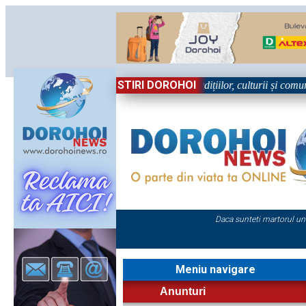
STIRI DOROHOI
, în Sărbătoare!” – trei zile dedicate tradițiilor, culturii și comunități
Daca sunteti martorul un
Meniu navigare
Anunturi