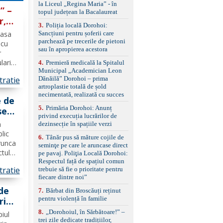
standard Euro 6 Trapă
la Liceul „Regina Maria” - în
” –
panoramică, geamuri
topul județean la Bacalaureat
spate fumurii Carlig de
r,
remorcare Bonus: -
3
.
Poliția locală Dorohoi:
Covorașe textile montate
Sancțiuni pentru șoferii care
Casa
ent.
pe mașină. -Ofer și un
parchează pe trecerile de pietoni
 cu
set de covorașe din
sau în apropierea acestora
r
cauciuc/pvc. -Se vinde
lari
4
.
Premieră medicală la Spitalul
împreună cu un set de
Municipal „Academician Leon
anvelope de iarnă.
Dănăilă” Dorohoi – prima
tratie
 28–
artroplastie totală de șold
necimentată, realizată cu succes
e de
5
.
Primăria Dorohoi: Anunț
se
privind execuția lucrărilor de
cală
a
dezinsecție în spațiile verzi
e
blic
6
.
Tânăr pus să măture cojile de
ie o
runca
seminţe pe care le aruncase direct
ctul
pe pavaj. Poliţia Locală Dorohoi:
Respectul față de spațiul comun
ă
tratie
trebuie să fie o prioritate pentru
ția și
fiecare dintre noi”
..
de
7
.
Bărbat din Broscăuți reținut
pentru violență în familie
ri
n
8
.
„Dorohoiul, în Sărbătoare!” –
piul
trei zile dedicate tradițiilor,