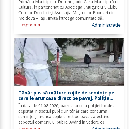
Primăria Municipiului Dorohoi, prin Casa Municipală de
singură sărbătoare!
Cultură, în parteneriat cu Asociația „Mugurelul”, Clubul
Copiilor Dorohoi și Asociația Meșterilor Populari din
Moldova – Iași, invită întreaga comunitate să
participe, în perioada 28–30 august 2026, la
Administratie
5 august 2026
evenimentul „Dorohoiul, în Sărbătoare!”....
Tânăr pus să măture cojile de seminţe pe
care le aruncase direct pe pavaj. Poliţia
Locală Dorohoi: Respectul față de spațiul
În data de 01.08.2026, patrula auto a poliției locale a
comun trebuie să fie o prioritate pentru
depistat în spațiul public un tânăr care consuma
fiecare dintre noi”
semințe și arunca cojile direct pe pavaj, afectând
aspectul domeniului public. Având în vedere că
prioritatea Poliției Locale este prevenția și educarea