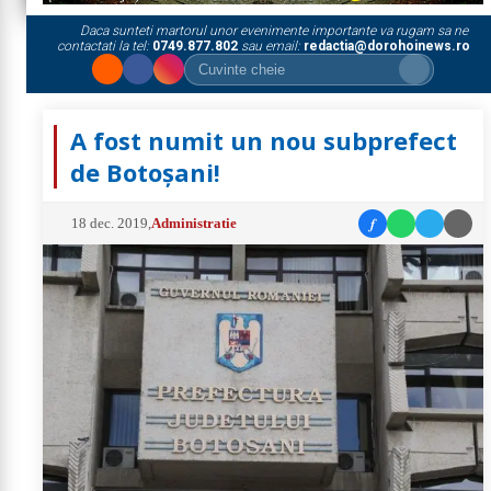
Daca sunteti martorul unor evenimente importante va rugam sa ne
contactati la tel:
0749.877.802
sau email:
redactia@dorohoinews.ro
A fost numit un nou subprefect
de Botoșani!
f
18 dec. 2019
,
Administratie