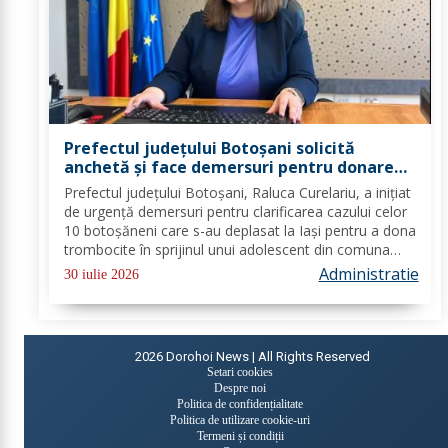
Prefectul județului Botoșani solicită
anchetă și face demersuri pentru donarea
de trombocite direct la Botoșani în cazul
Prefectul județului Botoșani, Raluca Curelariu, a inițiat
adolescentului din Tudora
de urgență demersuri pentru clarificarea cazului celor
10 botoșăneni care s-au deplasat la Iași pentru a dona
trombocite în sprijinul unui adolescent din comuna
Tudora, însă nu au putut dona. Au fost transmise
Administratie
30 iulie 2026
adrese oficiale către...
2026
Dorohoi News | All Rights Reserved
Setari cookies
Despre noi
Politica de confidențialitate
Politica de utilizare cookie-uri
Termeni și condiții