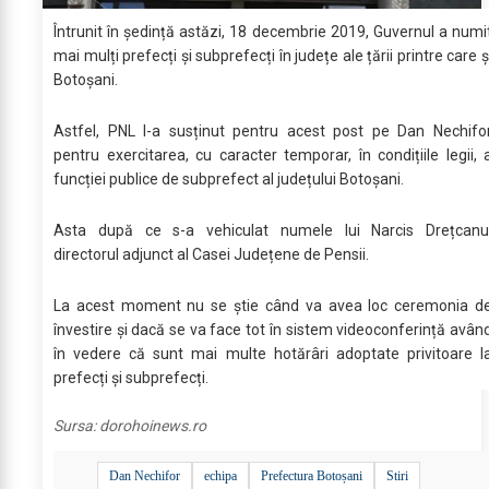
Întrunit în ședință astăzi, 18 decembrie 2019, Guvernul a numi
mai mulți prefecți și subprefecți în județe ale țării printre care ș
Botoșani.
Astfel, PNL l-a susținut pentru acest post pe Dan Nechifo
pentru exercitarea, cu caracter temporar, în condițiile legii, 
funcției publice de subprefect al județului Botoșani.
Asta după ce s-a vehiculat numele lui Narcis Drețcanu
directorul adjunct al Casei Județene de Pensii.
La acest moment nu se știe când va avea loc ceremonia d
învestire și dacă se va face tot în sistem videoconferință avân
în vedere că sunt mai multe hotărâri adoptate privitoare l
prefecți și subprefecți.
Sursa:
dorohoinews.ro
Dan Nechifor
echipa
Prefectura Botoșani
Stiri