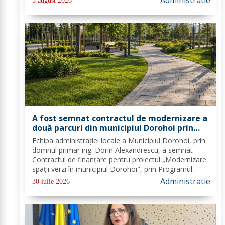
Administratie
3 august 2026
spiritului civic, polițiștii l-au...
A fost semnat contractul de modernizare a
două parcuri din municipiul Dorohoi prin
fonduri europene
Echipa administrației locale a Municipiul Dorohoi, prin
domnul primar ing. Dorin Alexandrescu, a semnat
Contractul de finanțare pentru proiectul „Modernizare
spații verzi în municipiul Dorohoi", prin Programul
Regional 2021–2027 - Prioritatea de investiții 3. Nord-
Administratie
30 iulie 2026
Est - O regiune durabilă, mai...