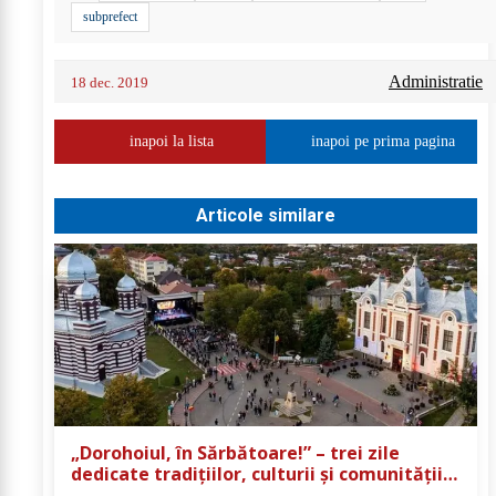
subprefect
Administratie
18 dec. 2019
inapoi la lista
inapoi pe prima pagina
Articole similare
„Dorohoiul, în Sărbătoare!” – trei zile
dedicate tradițiilor, culturii și comunității
Trei tradiții. Un singur eveniment. O