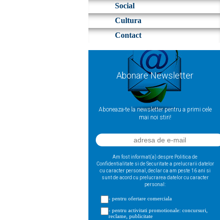
Social
Cultura
Contact
Abonare Newsletter
Aboneaza-te la newsletter pentru a primi cele
mai noi stiri!
Am fost informat(a) despre Politica de
Confidentialitate si de Securitate a prelucrarii datelor
cu caracter personal, declar ca am peste 16 ani si
sunt de acord cu prelucrarea datelor cu caracter
personal:
- pentru ofertare comerciala
- pentru activitati promotionale: concursuri,
reclame, publicitate