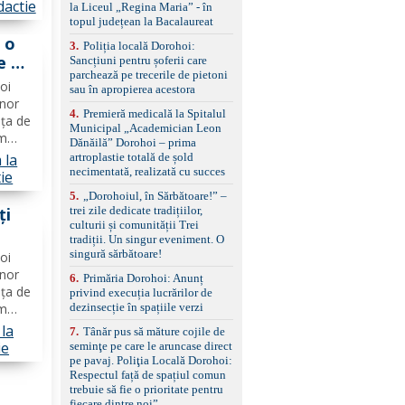
standard Euro 6 Trapă
dactie
la Liceul „Regina Maria” - în
panoramică, geamuri
topul județean la Bacalaureat
cem în
spate fumurii Carlig de
 o
remorcare Bonus: -
3
.
Poliția locală Dorohoi:
e de
Covorașe textile montate
Sancțiuni pentru șoferii care
pe mașină. -Ofer și un
parchează pe trecerile de pietoni
nat
oi
set de covorașe din
sau în apropierea acestora
TO
unor
cauciuc/pvc. -Se vinde
4
.
Premieră medicală la Spitalul
împreună cu un set de
nța de
Municipal „Academician Leon
anvelope de iarnă.
ăm
Dănăilă” Dorohoi – prima
mesaj
artroplastie totală de șold
 la
e de
necimentată, realizată cu succes
ie
 în
5
.
„Dorohoiul, în Sărbătoare!” –
trei zile dedicate tradițiilor,
ți
culturii și comunității Trei
tradiții. Un singur eveniment. O
FOTO
singură sărbătoare!
oi
unor
6
.
Primăria Dorohoi: Anunț
nța de
privind execuția lucrărilor de
dezinsecție în spațiile verzi
ăm
la
7
.
Tânăr pus să măture cojile de
ilor
ie
seminţe pe care le aruncase direct
cum
pe pavaj. Poliţia Locală Dorohoi:
Respectul față de spațiul comun
trebuie să fie o prioritate pentru
fiecare dintre noi”