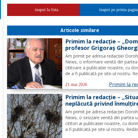
inapoi la lista
inapoi pe prima pagin
Articole similare
Primim la redacție – „Dom
profesor Grigoraș Gheorg
emblematic om de cultură
Am primit pe adresa redacţiei Doroh
orașului, a trecut în cele
News, o informare venită din partea
veșnice”
cititoare a publicaţiei noastre, cu do
de a fi publicată pe site-ul nostru. 
integral acest text: „Domnul profeso
Primim la re
Grigoraș Gheorghe, emblematic om
21 mai 2026
cultură al orașului, a trecut în cele v
Primim la redacție – „Situ
Profesorul...
neplăcută privind înmulțir
excesivă a ciorilor în Parcu
Am primit pe adresa redacţiei Doroh
Brazi din Dorohoi”
News, o sesizare venită din partea 
cititori ai publicaţiei noastre, cu dori
a fi publicată pe site-ul nostru. Red
integral acest text: „Transmit