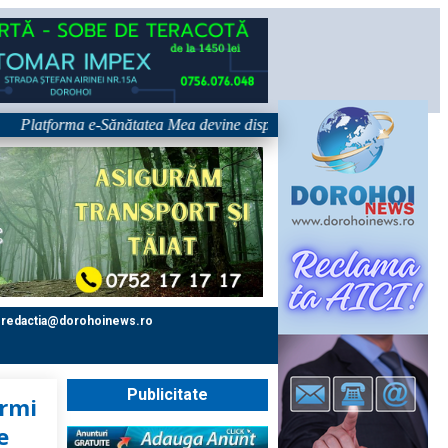
tforma e-Sănătatea Mea devine disponibilă pe 1 septembrie: pacientul de
redactia@dorohoinews.ro
Publicitate
ormi
e