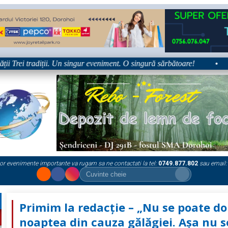
Trei tradiții. Un singur eveniment. O singură sărbătoare!
•
Pla
or evenimente importante va rugam sa ne contactati la tel:
0749.877.802
sau email:
Primim la redacție – „Nu se poate d
noaptea din cauza gălăgiei. Așa nu s