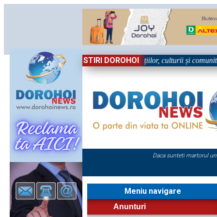
STIRI DOROHOI
în Sărbătoare!” – trei zile dedicate tradițiilor, culturii și comunității 
Daca sunteti martorul un
Meniu navigare
Anunturi