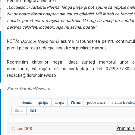
Redăm integral acest text:
„Locuiesc în cartierul Plevna, lângă piață și pot spune că nopțile mel
Nu se poate dormi noaptea din cauza gălăgiei. Mă întreb ce fac cei de
Locală, parcă era o mașină ce patrula. Vă rog să faceți un sondaj s
părerea celorlalți locuitori. Așa nu se mai poate!”
NOTĂ:
Dorohoi News
nu-şi asumă răspunderea pentru conţinutul
primit pe adresa redacţiei noastre şi publicat mai sus.
Reamintim cititorilor noştri, dacă sunteţi martorul unor 
importante, vă rugăm să ne contactaţi la Tel: 0749.877.802 
redactia@dorohoinews.ro
Sursa:
DorohoiNews.ro
dormit
gălăgie
noapte
Plevna
politie locala
Primim la redacț
Somn
Stiri
Primim la
22 iun. 2019