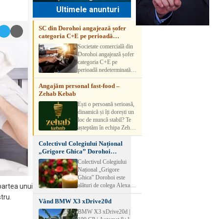
Ultimele anunturi
SC din Dorohoi angajează șofer
categoria C+E pe perioadă
nedeterminată
Societate comercială din
Dorohoi angajează șofer
categoria C+E pe
perioadă nedeterminată.
Candidatul trebuie să
Angajăm personal fast-food –
aibă experiență și atestat
Zehab Kebab
transport marfă. Pentru
detalii, vă rog să sunați la
Ești o persoană serioasă,
numărul de telefon.
dinamică și îți dorești un
loc de muncă stabil? Te
așteptăm în echipa Zehab
Kebab! Posturi
Colectivul Colegiului Național
disponibile: -
„Grigore Ghica” Dorohoi
SHAORMAR AJUTOR
transmite sincere condoleanțe
BUCATAR 2/posturi -
Colectivul Colegiului
LUCRATOR
Național „Grigore
COMERCIAL
Ghica” Dorohoi este
VANZATOR /2 posturi
alături de colega Alexa
 partea unui
OFERIM : Contract de
Lăcrămioara la trecerea în
stru.
muncă Program flexibil
Vând BMW X3 xDrive20d
neființă a soțului și
Salariu motivant, în
transmite sincere
BMW X3 xDrive20d |
funcție de experienț
condoleanțe familiei.