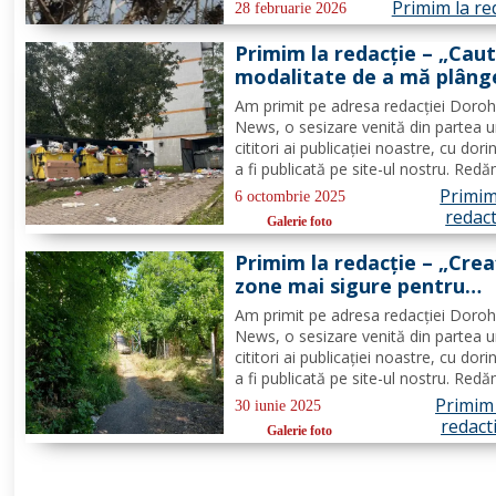
Primim la re
nemulțumirile mai multor locuitori ai
28 februarie 2026
municipiului Dorohoi: Dorim să adu
Primim la redacție – „Caut
atenția opiniei publice...
modalitate de a mă plâng
modul în care este gestio
Am primit pe adresa redacţiei Doroh
gunoiul în Dorohoi” – FO
News, o sesizare venită din partea 
cititori ai publicaţiei noastre, cu dori
a fi publicată pe site-ul nostru. Red
integral acest text: „Vă trimit acest 
Primim
6 octombrie 2025
căutând o modalitate de a mă plâng
redact
Galerie foto
modul în care este gestionat gunoiul
Dorohoi și...
Primim la redacție – „Crea
zone mai sigure pentru
cetățenii municipiului” - 
Am primit pe adresa redacţiei Doroh
News, o sesizare venită din partea 
cititori ai publicaţiei noastre, cu dori
a fi publicată pe site-ul nostru. Red
integral acest text: „A trecut de mult
Primim 
30 iunie 2025
perioada toaletării arborilor şi arbuşt
redact
Galerie foto
dar aceasta ar trebui să devină şi a
o...