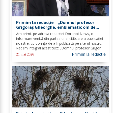
Primim la redacție – „Domnul profesor
Grigoraș Gheorghe, emblematic om de
cultură al orașului, a trecut în cele veșnice”
Am primit pe adresa redacţiei Dorohoi News, o
informare venită din partea unei cititoare a publicaţiei
noastre, cu dorința de a fi publicată pe site-ul nostru.
Redăm integral acest text: „Domnul profesor Grigoraș
Gheorghe, emblematic om de cultură al orașului, a
Primim la redactie
21 mai 2026
trecut în cele veșnice. Profesorul...