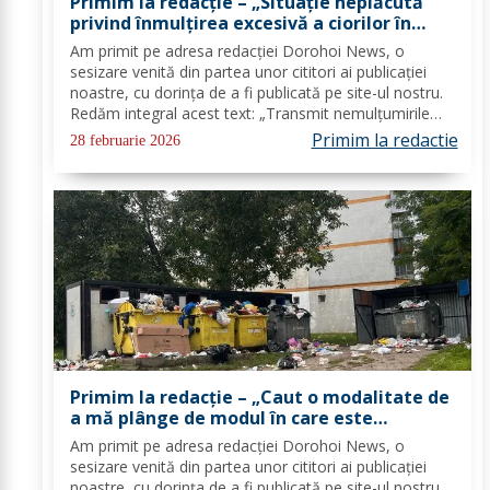
Primim la redacție – „Situație neplăcută
privind înmulțirea excesivă a ciorilor în
Parcul Brazi din Dorohoi”
Am primit pe adresa redacţiei Dorohoi News, o
sesizare venită din partea unor cititori ai publicaţiei
noastre, cu dorința de a fi publicată pe site-ul nostru.
Redăm integral acest text: „Transmit nemulțumirile
mai multor locuitori ai municipiului Dorohoi: Dorim să
Primim la redactie
28 februarie 2026
aducem în atenția opiniei publice...
Primim la redacție – „Caut o modalitate de
a mă plânge de modul în care este
gestionat gunoiul în Dorohoi” – FOTO
Am primit pe adresa redacţiei Dorohoi News, o
sesizare venită din partea unor cititori ai publicaţiei
noastre, cu dorința de a fi publicată pe site-ul nostru.