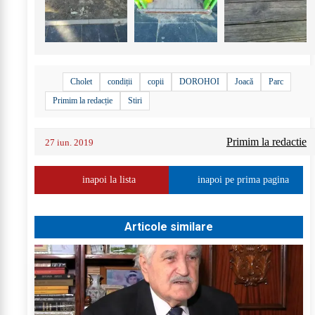
Cholet
condiții
copii
DOROHOI
Joacă
Parc
Primim la redacție
Stiri
Primim la redactie
27 iun. 2019
inapoi la lista
inapoi pe prima pagina
Articole similare