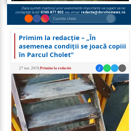
Daca sunteti martorul unor evenimente importante va rugam sa ne
contactati la tel:
0749.877.802
sau email:
redactia@dorohoinews.ro
Primim la redacție – „În
asemenea condiții se joacă copiii
în Parcul Cholet”
f
27 iun. 2019
,
Primim la redactie