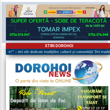
STIRI DOROHOI
are!” – trei zile dedicate tradițiilor, culturii și comunității Trei tradi