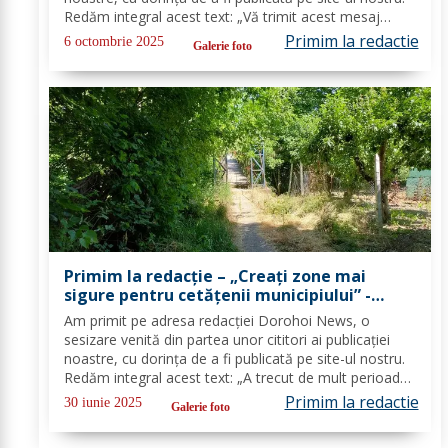
Redăm integral acest text: „Vă trimit acest mesaj
căutând o modalitate de a mă plânge de modul în
Primim la redactie
6 octombrie 2025
Galerie foto
care este gestionat gunoiul în Dorohoi și...
Primim la redacție – „Creați zone mai
sigure pentru cetățenii municipiului” -
FOTO
Am primit pe adresa redacţiei Dorohoi News, o
sesizare venită din partea unor cititori ai publicaţiei
noastre, cu dorința de a fi publicată pe site-ul nostru.
Redăm integral acest text: „A trecut de mult perioada
toaletării arborilor şi arbuştilor dar aceasta ar trebui să
Primim la redactie
30 iunie 2025
Galerie foto
devină şi acum o...