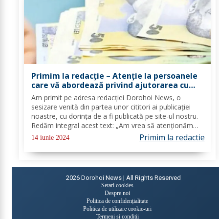
Primim la redacție – Atenție la persoanele
care vă abordează privind ajutorarea cu
bani!
Am primit pe adresa redacției Dorohoi News, o
sesizare venită din partea unor cititori ai publicației
noastre, cu dorința de a fi publicată pe site-ul nostru.
Redăm integral acest text: „Am vrea să atenționăm
locuitorii orașului Dorohoi să acorde mai multă
Primim la redactie
14 iunie 2024
atenție persoanelor care îi abordează...
2026
Dorohoi News | All Rights Reserved
Setari cookies
Despre noi
Politica de confidențialitate
Politica de utilizare cookie-uri
Termeni și condiții