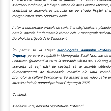
Mărțișor Dorohoian, a înființat Galeria de Arte Plastice Minerva, 
contribuit la amenajarea parcului de pe strada Poștei și l
reorganizarea Bazei Sportive Locale.
Autor a numeroase articole de revistă și cărți dedicate plaiurilo
natale, operele fundamentale rămân cele 2 monografii dedicat
Dorohoiului și Școlii de la Șendriceni.
Îmi permit să vă atașez
autobiografia domnului Profeso
Grigoraș
, pe care o regăsiți în Monografia Școlii Normale de l
Șendriceni (publicată în 2019, la onorabila vârstă de 81 de ani), î
speranța că veți găsi de cuviință să le amintiți cititorilo
dumneavoastră de frumoasele realizări ale unui veritabi
promotor al culturii Dorohoiene. Vă atașez și un video către u
interviu oferit de domnul profesor Grigoraș în 2025.
Cu stimă,
Mădălina Zota, nepoata regretatului Profesor.”