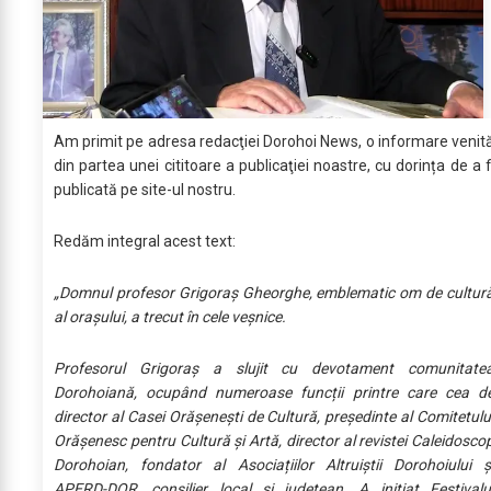
Am primit pe adresa redacţiei Dorohoi News, o informare venit
din partea unei cititoare a publicaţiei noastre, cu dorința de a f
publicată pe site-ul nostru.
Redăm integral acest text:
„Domnul profesor Grigoraș Gheorghe, emblematic om de cultur
al orașului, a trecut în cele veșnice.
Profesorul Grigoraș a slujit cu devotament comunitate
Dorohoiană, ocupând numeroase funcții printre care cea d
director al Casei Orășenești de Cultură, președinte al Comitetulu
Orășenesc pentru Cultură și Artă, director al revistei Caleidosco
Dorohoian, fondator al Asociațiilor Altruiștii Dorohoiului ș
APERD-DOR, consilier local și județean. A inițiat Festivalu