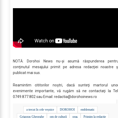
NOTĂ: Dorohoi News nu-şi asumă răspunderea pentr
conţinutul mesajului primit pe adresa redacţiei noastre ş
publicat mai sus.
Reamintim cititorilor noştri, dacă sunteţi martorul uno
evenimente importante, vă rugăm să ne contactaţi la Tel
0749.877.802 sau Email:
redactia@dorohoinews.ro
a trecut în cele veșnice
DOROHOI
emblematic
Grigoraș Gheorghe
om de cultură
oraş
Primim la redacție