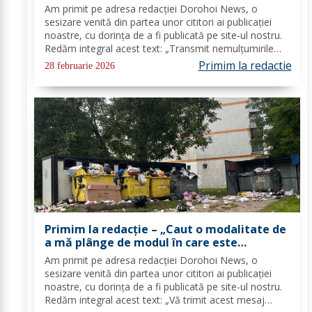
Parcul Brazi din Dorohoi”
Am primit pe adresa redacţiei Dorohoi News, o
sesizare venită din partea unor cititori ai publicaţiei
noastre, cu dorința de a fi publicată pe site-ul nostru.
Redăm integral acest text: „Transmit nemulțumirile
mai multor locuitori ai municipiului Dorohoi: Dorim să
Primim la redactie
28 februarie 2026
aducem în atenția opiniei publice...
Primim la redacție – „Caut o modalitate de
a mă plânge de modul în care este
gestionat gunoiul în Dorohoi” – FOTO
Am primit pe adresa redacţiei Dorohoi News, o
sesizare venită din partea unor cititori ai publicaţiei
noastre, cu dorința de a fi publicată pe site-ul nostru.
Redăm integral acest text: „Vă trimit acest mesaj