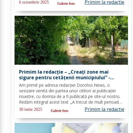
căutând o modalitate de a mă plânge de modul în
Primim la redactie
6 octombrie 2025
Galerie foto
care este gestionat gunoiul în Dorohoi și...
Primim la redacție – „Creați zone mai
sigure pentru cetățenii municipiului” -
FOTO
Am primit pe adresa redacţiei Dorohoi News, o
sesizare venită din partea unor cititori ai publicaţiei
noastre, cu dorința de a fi publicată pe site-ul nostru.
Redăm integral acest text: „A trecut de mult perioada
toaletării arborilor şi arbuştilor dar aceasta ar trebui să
Primim la redactie
30 iunie 2025
Galerie foto
devină şi acum o...