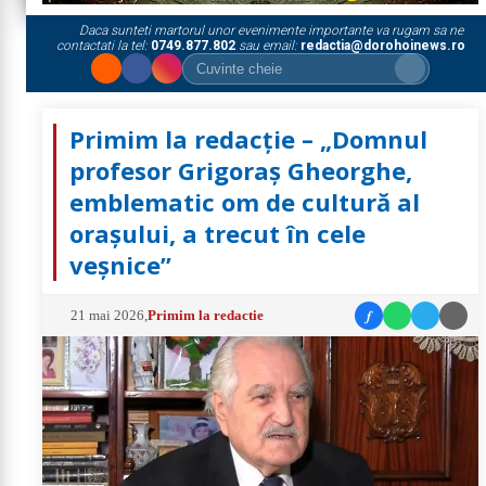
Daca sunteti martorul unor evenimente importante va rugam sa ne
contactati la tel:
0749.877.802
sau email:
redactia@dorohoinews.ro
Primim la redacție – „Domnul
profesor Grigoraș Gheorghe,
emblematic om de cultură al
orașului, a trecut în cele
veșnice”
f
21 mai 2026
,
Primim la redactie