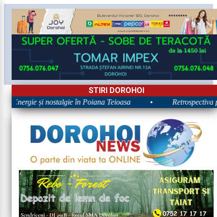
STIRI DOROHOI
26: Energie și nostalgie în Poiana Teioasa
•
Retrospectiva p