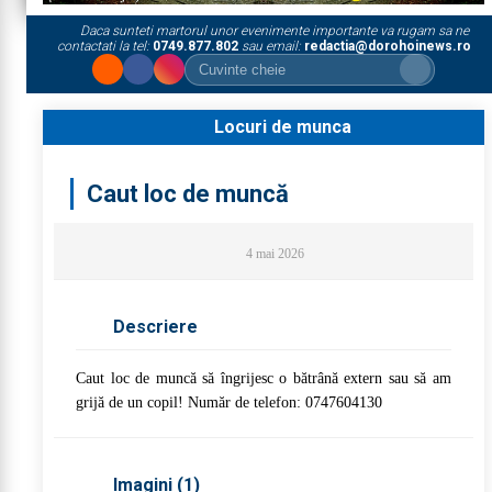
Daca sunteti martorul unor evenimente importante va rugam sa ne
contactati la tel:
0749.877.802
sau email:
redactia@dorohoinews.ro
Locuri de munca
Caut loc de muncă
4 mai 2026
Descriere
Caut loc de muncă să îngrijesc o bătrână extern sau să am
grijă de un copil! Număr de telefon: 0747604130
Imagini (
1
)