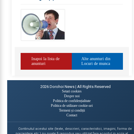
Inapoi la lista de
Alte anunturi din
anunturi
Locuri de munca
2026
Dorohoi News | All Rights Reserved
Setari cookies
Despre noi
Politica de confidențialitate
Politica de utilizare cookie-uri
Termeni și condiții
Contact
Continutul acestui site (texte, descrieri, caracteristici, imagini, forma de
prezentare etc.) nu poate fi reprodus sau utilizat fara acordul in scris al