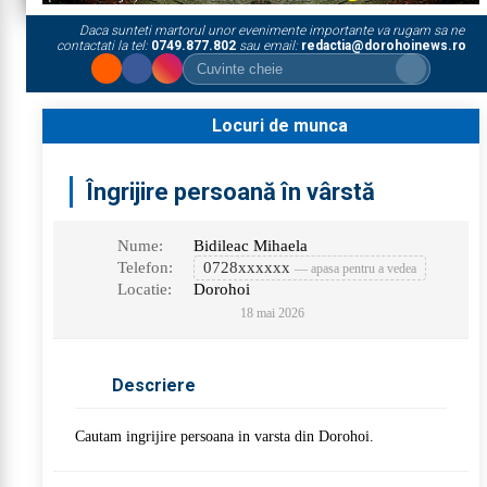
Daca sunteti martorul unor evenimente importante va rugam sa ne
contactati la tel:
0749.877.802
sau email:
redactia@dorohoinews.ro
Locuri de munca
Îngrijire persoană în vârstă
Nume:
Bidileac Mihaela
Telefon:
0728xxxxxx
— apasa pentru a vedea
Locatie:
Dorohoi
18 mai 2026
Descriere
Cautam ingrijire persoana in varsta din Dorohoi.