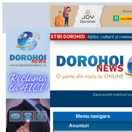
STIRI DOROHOI
, în Sărbătoare!” – trei zile dedicate tradițiilor, culturii și comunități
Daca sunteti martorul un
Meniu navigare
Anunturi