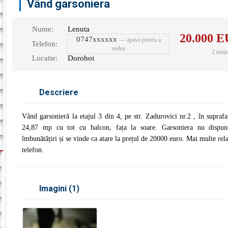
Vând garsoniera
Nume:
Lenuta
20.000
E
0747xxxxxx
— apasa pentru a
Telefon:
vedea
2 iuni
Locatie:
Dorohoi
Descriere
Vând garsonieră la etajul 3 din 4, pe str. Zadurovici nr.2 , în suprafa
24,87 mp cu tot cu balcon, fața la soare. Garsoniera nu dispu
îmbunătățiri și se vinde ca atare la prețul de 20000 euro. Mai multe relaț
telefon.
Imagini (
1
)