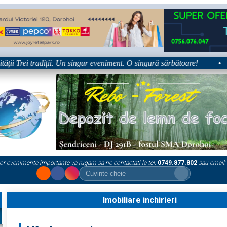
i Trei tradiții. Un singur eveniment. O singură sărbătoare!
•
or evenimente importante va rugam sa ne contactati la tel:
0749.877.802
sau email:
Imobiliare inchirieri