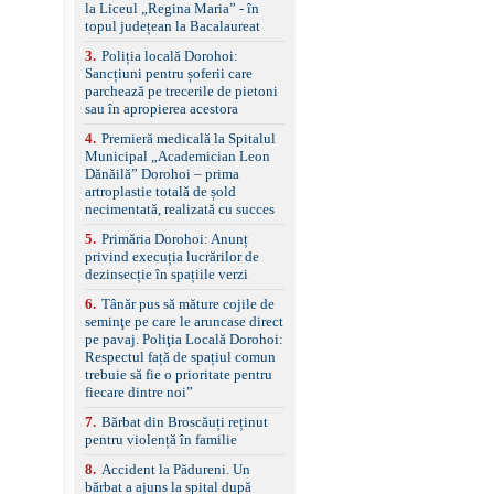
la Liceul „Regina Maria” - în
împreună cu un set de
topul județean la Bacalaureat
anvelope de iarnă.
3
.
Poliția locală Dorohoi:
Sancțiuni pentru șoferii care
parchează pe trecerile de pietoni
sau în apropierea acestora
4
.
Premieră medicală la Spitalul
Municipal „Academician Leon
Dănăilă” Dorohoi – prima
artroplastie totală de șold
necimentată, realizată cu succes
5
.
Primăria Dorohoi: Anunț
privind execuția lucrărilor de
dezinsecție în spațiile verzi
6
.
Tânăr pus să măture cojile de
seminţe pe care le aruncase direct
pe pavaj. Poliţia Locală Dorohoi:
Respectul față de spațiul comun
trebuie să fie o prioritate pentru
fiecare dintre noi”
7
.
Bărbat din Broscăuți reținut
pentru violență în familie
8
.
Accident la Pădureni. Un
bărbat a ajuns la spital după