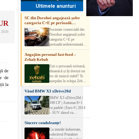
Ultimele anunturi
SC din Dorohoi angajează șofer
UR
categoria C+E pe perioadă
nedeterminată
Societate comercială din
e 2026
Dorohoi angajează șofer
categoria C+E pe
perioadă nedeterminată.
Candidatul trebuie să
Angajăm personal fast-food –
aibă experiență și atestat
Zehab Kebab
transport marfă. Pentru
detalii, vă rog să sunați la
Ești o persoană serioasă,
numărul de telefon.
ță de
dinamică și îți dorești un
loc de muncă stabil? Te
ne de
așteptăm în echipa Zehab
ii la
Kebab! Posturi
Vând BMW X3 xDrive20d
disponibile: -
SHAORMAR AJUTOR
BMW X3 xDrive20d |
BUCATAR 2/posturi -
190 CP | Automat 8+1
LUCRATOR
cu padele | Euro 6 | 2014
COMERCIAL
– SUV diesel cu
VANZATOR /2 posturi
tracțiune integrală,
OFERIM : Contract de
Sincere condoleanțe!
perfect pentru cei care
muncă Program flexibil
doresc performanță,
Cu inimile îndurerate,
Salariu motivant, în
confort și siguranță în
colectivul Primăriei
funcție de experienț
orice condiții.