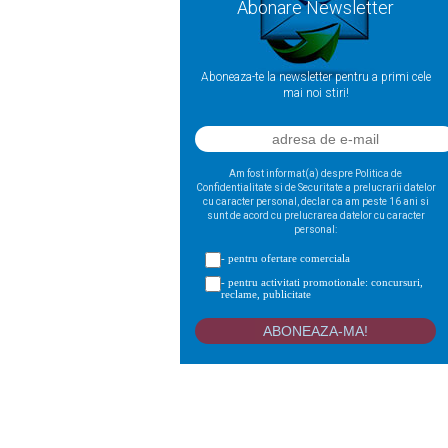
Abonare Newsletter
Aboneaza-te la newsletter pentru a primi cele
mai noi stiri!
Am fost informat(a) despre Politica de
Confidentialitate si de Securitate a prelucrarii datelor
cu caracter personal, declar ca am peste 16 ani si
sunt de acord cu prelucrarea datelor cu caracter
personal:
- pentru ofertare comerciala
- pentru activitati promotionale: concursuri,
reclame, publicitate