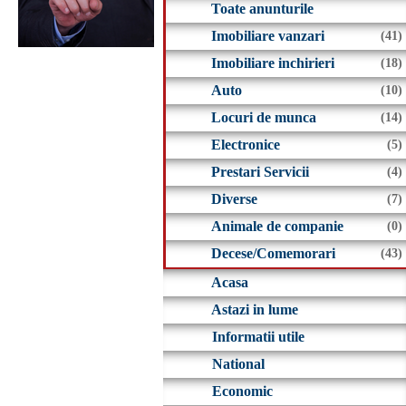
Toate anunturile
Imobiliare vanzari
(
41
)
Imobiliare inchirieri
(
18
)
Auto
(
10
)
Locuri de munca
(
14
)
Electronice
(
5
)
Prestari Servicii
(
4
)
Diverse
(
7
)
Animale de companie
(
0
)
Decese/Comemorari
(
43
)
Acasa
Astazi in lume
Informatii utile
National
Economic