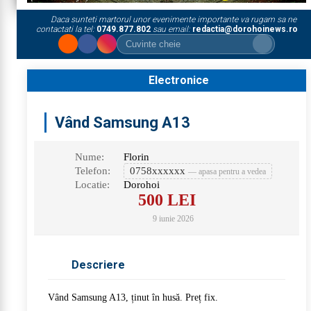
Daca sunteti martorul unor evenimente importante va rugam sa ne
contactati la tel:
0749.877.802
sau email:
redactia@dorohoinews.ro
Electronice
Vând Samsung A13
Nume:
Florin
Telefon:
0758xxxxxx
— apasa pentru a vedea
Locatie:
Dorohoi
500
LEI
9 iunie 2026
Descriere
Vând Samsung A13, ținut în husă. Preț fix.