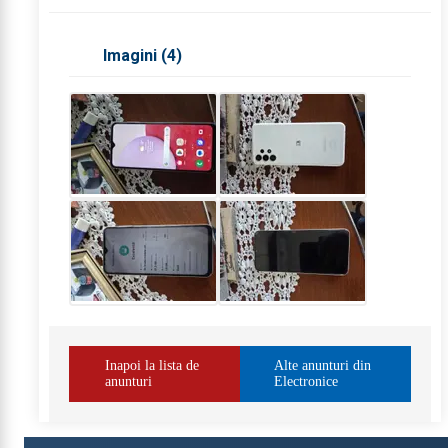
Imagini (
4
)
Inapoi la lista de
Alte anunturi din
anunturi
Electronice