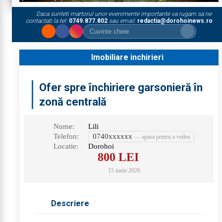
Daca sunteti martorul unor evenimente importante va rugam sa ne
contactati la tel:
0749.877.802
sau email:
redactia@dorohoinews.ro
Imobiliare inchirieri
Ofer spre închiriere garsonieră în
zonă centrală
Nume:
Lili
Telefon:
0740xxxxxx
— apasa pentru a vedea
Locatie:
Dorohoi
800
LEI
15 iunie 2026
Descriere