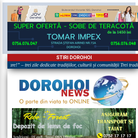
STIRI DOROHOI
toare!” – trei zile dedicate tradițiilor, culturii și comunității Trei tra