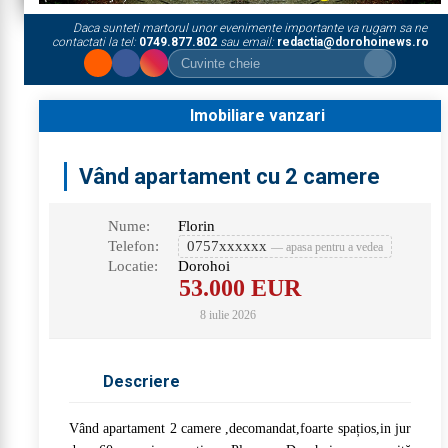
Daca sunteti martorul unor evenimente importante va rugam sa ne
contactati la tel:
0749.877.802
sau email:
redactia@dorohoinews.ro
Imobiliare vanzari
Vând apartament cu 2 camere
Nume:
Florin
Telefon:
0757xxxxxx
— apasa pentru a vedea
Locatie:
Dorohoi
53.000
EUR
8 iulie 2026
Descriere
Vând apartament 2 camere ,decomandat,foarte spațios,in jur