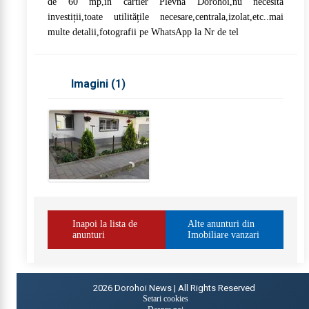
de 60 mp,in cartier Plevna Dorohoi,nu necesită
investiții,toate utilitățile necesare,centrala,izolat,etc..mai
multe detalii,fotografii pe WhatsApp la Nr de tel
Imagini (
1
)
Inapoi la lista de
Alte anunturi din
anunturi
Imobiliare vanzari
2026
Dorohoi News | All Rights Reserved
Setari cookies