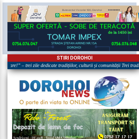
STIRI DOROHOI
ătoare!” – trei zile dedicate tradițiilor, culturii și comunității Trei tr