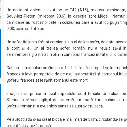
Un accident violent a avut loc pe E42 (A15), miercuri dimineața,
Gouy-lez-Pieton (milepost 90,6), în direcția spre Liège , Namur
camioane au fost implicate în coliziunea care a avut loc puţin ti
9:00, scrie sudinfo.be.
Un șofer italian a frânat camionul, un al doilea șofer, de data aceas
a oprit şi el. Un al treilea șofer, român, nu a reușit să-și în
semiremorca și a itnrat în plin în camionul francez în fața lui, o ciste
Cabina camionului românesc a fost distrusă complet și, în impac
francez a lovit parapetele de pe axul autorsătăzii şi camionul italia
Șoferul francez este rănit, românul este mort.
Imaginile surprinse la locul impactului sunt teribile. Un fuluar pe
Steaua a rămas agăţat de cisternă, iar toată faţa cabinei nu m
Şoferul român n-a avut nicio şansă să supravieţuiască.
Pe autostradă s-au creat blocaje mai mari de 3 km, circulându-se 
urgenţă cu viteză redusă.