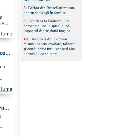
8
.
Bărbat din Broscăuți reținut
pentru violență în familie
ea
9
.
Accident la Pădureni. Un
poate
bărbat a ajuns la spital după
i
impactul dintre două mașini
n lume
cum
10
.
Doi tineri din Dorohoi
reținuți pentru evadare, tâlhărie
și conducerea unui vehicul fără
cei
permis de conducere
E.
rea
cuiesc
n lume
 și
aj,
ii
șat
ă
te