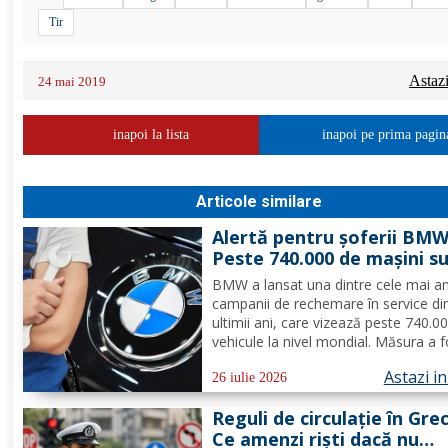
Tir
Astaz
24 mai 2019
inapoi la lista
inapoi pe prima pagin
Articole similare
Alertă pentru șoferii BMW
Peste 740.000 de mașini s
chemate urgent în service
BMW a lansat una dintre cele mai a
probleme s-au descoperit
campanii de rechemare în service di
ultimii ani, care vizează peste 740.0
vehicule la nivel mondial. Măsura a f
decisă după identificarea unei probl
Astazi i
demaror, care, în anumite condiții, 
26 iulie 2026
provoca supraîncălzirea componente
Reguli de circulație în Grec
scurtcircuite și...
Ce amenzi riști dacă nu