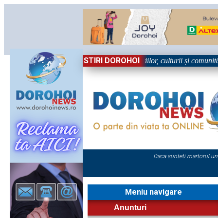
STIRI DOROHOI
n Sărbătoare!” – trei zile dedicate tradițiilor, culturii și comunității T
Daca sunteti martorul un
Meniu navigare
Anunturi