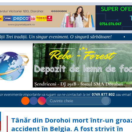
rei tradiții. Un singur eveniment. O singură sărbătoare!
•
Plat
or evenimente importante va rugam sa ne contactati la tel:
0749.877.802
sau email:
Tânăr din Dorohoi mort într-un groa
accident în Belgia. A fost strivit în