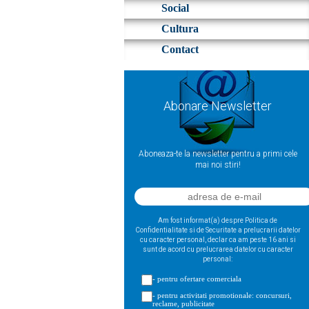
Social
Cultura
Contact
Abonare Newsletter
Aboneaza-te la newsletter pentru a primi cele
mai noi stiri!
Am fost informat(a) despre Politica de
Confidentialitate si de Securitate a prelucrarii datelor
cu caracter personal, declar ca am peste 16 ani si
sunt de acord cu prelucrarea datelor cu caracter
personal:
- pentru ofertare comerciala
- pentru activitati promotionale: concursuri,
reclame, publicitate