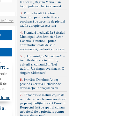
standard Euro 6 Trapă
la Liceul „Regina Maria” - în
panoramică, geamuri
topul județean la Bacalaureat
spate fumurii Carlig de
remorcare Bonus: -
3
.
Poliția locală Dorohoi:
Covorașe textile montate
Sancțiuni pentru șoferii care
i in lume
pe mașină. -Ofer și un
parchează pe trecerile de pietoni
set de covorașe din
sau în apropierea acestora
cauciuc/pvc. -Se vinde
4
.
Premieră medicală la Spitalul
împreună cu un set de
a
Municipal „Academician Leon
anvelope de iarnă.
Dănăilă” Dorohoi – prima
artroplastie totală de șold
necimentată, realizată cu succes
5
.
„Dorohoiul, în Sărbătoare!” –
trei zile dedicate tradițiilor,
.
culturii și comunității Trei
unt
tradiții. Un singur eveniment. O
. Ce
singură sărbătoare!
mple
n
6
.
Primăria Dorohoi: Anunț
00 de
privind execuția lucrărilor de
dezinsecție în spațiile verzi
ost
eme la
7
.
Tânăr pus să măture cojile de
n lume
poate
seminţe pe care le aruncase direct
i,
pe pavaj. Poliţia Locală Dorohoi:
ia.
Respectul față de spațiul comun
trebuie să fie o prioritate pentru
fiecare dintre noi”