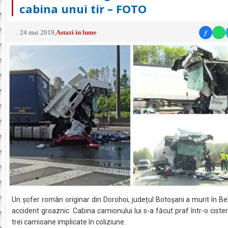
cabina unui tir – FOTO
f
24 mai 2019
,
Astazi in lume
Un şofer român originar din Dorohoi, județul Botoșani a murit în Bel
accident groaznic. Cabina camionului lui s-a făcut praf într-o cister
trei camioane implicate în coliziune.