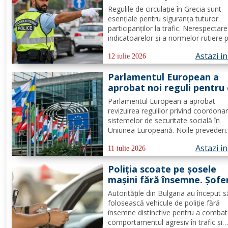
respecți indicatoarele
Regulile de circulație în Grecia sunt
esențiale pentru siguranța tuturor
participanților la trafic. Nerespectar
indicatoarelor și a normelor rutiere 
atrage amenzi semnificative. Români
Astazi i
care merg în Grecia cu mașina știu 
12 iulie 2026
este traficul și ce reguli trebuie să
Parlamentul European a
respecte, însă dacă este...
aprobat noi reguli pentru 
care lucrează în alt stat U
Parlamentul European a aprobat
Se schimbă șomajul și alte
revizuirea regulilor privind coordona
beneficii sociale
sistemelor de securitate socială în
Uniunea Europeană. Noile prevederi
vizează milioane de cetățeni care lo
Astazi i
sau lucrează într-un alt stat membru
11 iulie 2026
stabilesc reguli mai clare pentru șom
Poliția scoate pe șosele
indemnizații familiale, detașări...
mașini fără însemne. Șofer
sunt opriți cu un mesaj afi
Autoritățile din Bulgaria au început s
pe lunetă
folosească vehicule de poliție fără
însemne distinctive pentru a comba
comportamentul agresiv în trafic și