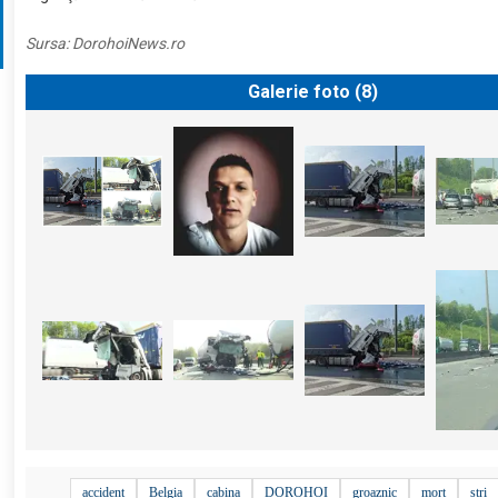
Sursa:
DorohoiNews.ro
Galerie foto (
8
)
accident
Belgia
cabina
DOROHOI
groaznic
mort
stri