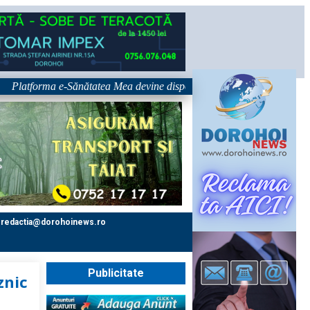
forma e-Sănătatea Mea devine disponibilă pe 1 septembrie: pacientul devi
redactia@dorohoinews.ro
Publicitate
znic