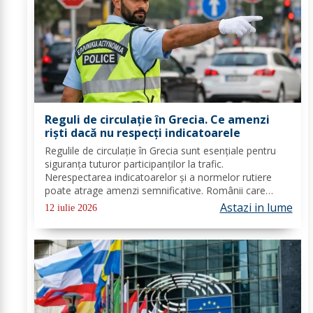
Reguli de circulație în Grecia. Ce amenzi
riști dacă nu respecți indicatoarele
Regulile de circulație în Grecia sunt esențiale pentru
siguranța tuturor participanților la trafic.
Nerespectarea indicatoarelor și a normelor rutiere
poate atrage amenzi semnificative. Românii care
merg în Grecia cu mașina știu cum este traficul și ce
Astazi in lume
12 iulie 2026
reguli trebuie să respecte, însă dacă este...