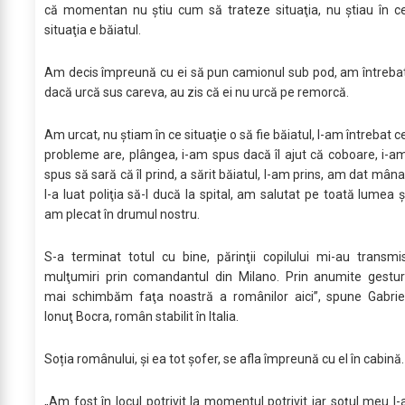
că momentan nu ştiu cum să trateze situaţia, nu ştiau în c
situaţia e băiatul.
Am decis împreună cu ei să pun camionul sub pod, am întreba
dacă urcă sus careva, au zis că ei nu urcă pe remorcă.
Am urcat, nu ştiam în ce situaţie o să fie băiatul, l-am întrebat c
probleme are, plângea, i-am spus dacă îl ajut că coboare, i-a
spus să sară că îl prind, a sărit băiatul, l-am prins, am dat mâna
l-a luat poliţia să-l ducă la spital, am salutat pe toată lumea ş
am plecat în drumul nostru.
S-a terminat totul cu bine, părinţii copilului mi-au transmi
mulţumiri prin comandantul din Milano. Prin anumite gestur
mai schimbăm faţa noastră a românilor aici”, spune Gabrie
Ionuţ Bocra, român stabilit în Italia.
Soția românului, și ea tot șofer, se afla împreună cu el în cabină.
„Am fost în locul potrivit la momentul potrivit iar soțul meu l-