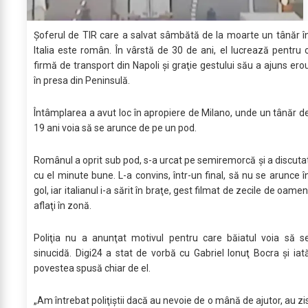
Şoferul de TIR care a salvat sâmbătă de la moarte un tânăr î
Italia este român. În vârstă de 30 de ani, el lucrează pentru 
firmă de transport din Napoli şi graţie gestului său a ajuns ero
în presa din Peninsulă.
Întâmplarea a avut loc în apropiere de Milano, unde un tânăr d
19 ani voia să se arunce de pe un pod.
Românul a oprit sub pod, s-a urcat pe semiremorcă şi a discuta
cu el minute bune. L-a convins, într-un final, să nu se arunce î
gol, iar italianul i-a sărit în braţe, gest filmat de zecile de oamen
aflaţi în zonă.
Poliţia nu a anunţat motivul pentru care băiatul voia să s
sinucidă. Digi24 a stat de vorbă cu Gabriel Ionuţ Bocra şi iat
povestea spusă chiar de el.
„Am întrebat poliţiştii dacă au nevoie de o mână de ajutor, au zi