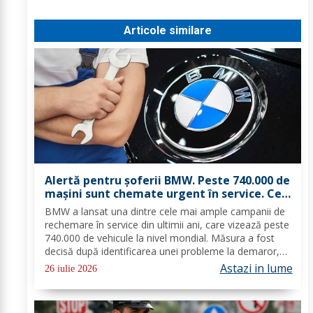
Articole similare
Alertă pentru șoferii BMW. Peste 740.000 de
mașini sunt chemate urgent în service. Ce
probleme s-au descoperit
BMW a lansat una dintre cele mai ample campanii de
rechemare în service din ultimii ani, care vizează peste
740.000 de vehicule la nivel mondial. Măsura a fost
decisă după identificarea unei probleme la demaror,
care, în anumite condiții, poate provoca
Astazi in lume
26 iulie 2026
supraîncălzirea componentei, scurtcircuite și...