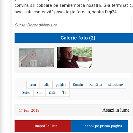
convins să coboare pe semiremorca noastră. S-a terminat c
bine, asta contează.” povestește femeia, pentru Digi24.
Sursa:
DorohoiNews.ro
Galerie foto (
2
)
erou
Italia
poliţisti
Român
România
sinucidere
Sofer
Stiri
tânăr
Tir
Astazi in lume
17 iun. 2019
inapoi la lista
inapoi pe prima pagina