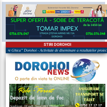
STIRI DOROHOI
igore Ghica” Dorohoi - Activitate de diseminare a rezultatelor pr