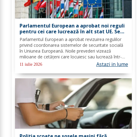
Parlamentul European a aprobat noi reguli
pentru cei care lucrează în alt stat UE. Se
schimbă șomajul și alte beneficii sociale
Parlamentul European a aprobat revizuirea regulilor
privind coordonarea sistemelor de securitate socială
în Uniunea Europeană. Noile prevederi vizează
milioane de cetățeni care locuiesc sau lucrează într-un
alt stat membru și stabilesc reguli mai clare pentru
Astazi in lume
11 iulie 2026
șomaj, indemnizații familiale, detașări...
Poliția scoate pe șosele mașini fără