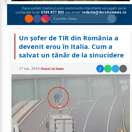
Daca sunteti martorul unor evenimente importante va rugam sa ne
contactati la tel:
0749.877.802
sau email:
redactia@dorohoinews.ro
Un șofer de TIR din România a
devenit erou în Italia. Cum a
salvat un tânăr de la sinucidere
f
17 iun. 2019
,
Astazi in lume