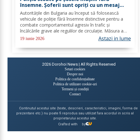
însemne. Șoferii sunt opriți cu un mesaj
afișat pe lunetă
Autoritățile din Bulgaria au început să folosească
vehicule de poliție fără însemne distinctive pentru a
combate comportamentul agresiv în trafic și
încălcările grave ale regulilor de circulație. Măsura a
fost implementată în Plovdiv, pe autostrada Trakia și
Astazi in lume
19 iunie 2026
pe principalele drumuri regionale, unde...
2026
Dorohoi News | All Rights Reserved
Setari cookies
Despre noi
Politica de confidențialitate
Politica de utilizare cookie-uri
Termeni și condiții
Contact
Continutul acestui site (texte, descrieri, caracteristici, imagini, forma de
prezentare etc.) nu poate fi reprodus sau utilizat fara acordul in scris al
proprietarului acestui site.
Crafted with
by