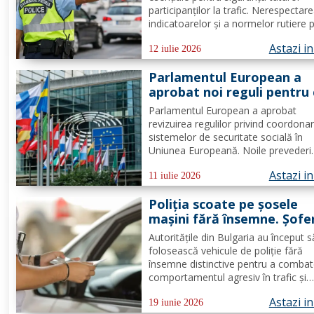
participanților la trafic. Nerespectar
indicatoarelor și a normelor rutiere 
atrage amenzi semnificative. Români
Astazi i
care merg în Grecia cu mașina știu 
12 iulie 2026
este traficul și ce reguli trebuie să
Parlamentul European a
respecte, însă dacă este...
aprobat noi reguli pentru 
care lucrează în alt stat U
Parlamentul European a aprobat
Se schimbă șomajul și alte
revizuirea regulilor privind coordona
beneficii sociale
sistemelor de securitate socială în
Uniunea Europeană. Noile prevederi
vizează milioane de cetățeni care lo
Astazi i
sau lucrează într-un alt stat membru
11 iulie 2026
stabilesc reguli mai clare pentru șom
Poliția scoate pe șosele
indemnizații familiale, detașări...
mașini fără însemne. Șofer
sunt opriți cu un mesaj afi
Autoritățile din Bulgaria au început s
pe lunetă
folosească vehicule de poliție fără
însemne distinctive pentru a comba
comportamentul agresiv în trafic și
încălcările grave ale regulilor de circu
Astazi i
Măsura a fost implementată în Plovd
19 iunie 2026