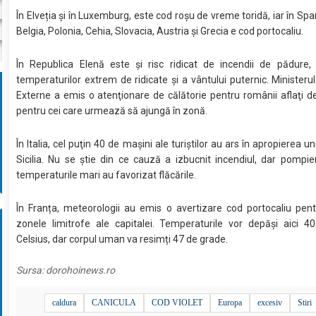
În Elveția și în Luxemburg, este cod roșu de vreme toridă, iar în Spa
Belgia, Polonia, Cehia, Slovacia, Austria și Grecia e cod portocaliu.
În Republica Elenă este și risc ridicat de incendii de pădure,
temperaturilor extrem de ridicate și a vântului puternic. Ministerul
Externe a emis o atenţionare de călătorie pentru românii aflaţi de
pentru cei care urmează să ajungă în zonă.
În Italia, cel puţin 40 de maşini ale turiştilor au ars în apropierea un
Sicilia. Nu se ştie din ce cauză a izbucnit incendiul, dar pompie
temperaturile mari au favorizat flăcările.
În Franța, meteorologii au emis o avertizare cod portocaliu pent
zonele limitrofe ale capitalei. Temperaturile vor depăși aici 4
Celsius, dar corpul uman va resimți 47 de grade.
Sursa:
dorohoinews.ro
caldura
CANICULA
COD VIOLET
Europa
excesiv
Stiri