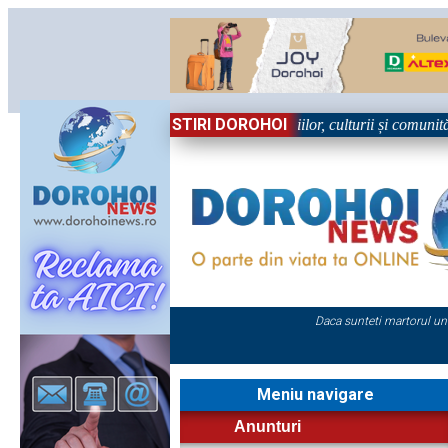
STIRI DOROHOI
n Sărbătoare!” – trei zile dedicate tradițiilor, culturii și comunității T
Daca sunteti martorul un
Meniu navigare
Anunturi