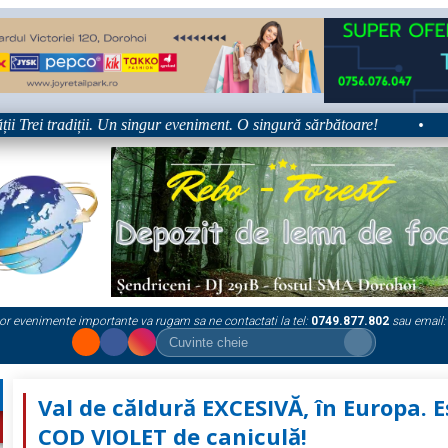
rei tradiții. Un singur eveniment. O singură sărbătoare!
•
Plat
or evenimente importante va rugam sa ne contactati la tel:
0749.877.802
sau email:
Val de căldură EXCESIVĂ, în Europa. E
COD VIOLET de caniculă!