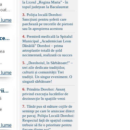
standard Euro 6 Trapă
la Liceul „Regina Maria” - în
ea
panoramică, geamuri
topul județean la Bacalaureat
poate
spate fumurii Carlig de
remorcare Bonus: -
3
.
Poliția locală Dorohoi:
i
Covorașe textile montate
n lume
Sancțiuni pentru șoferii care
cum
pe mașină. -Ofer și un
parchează pe trecerile de pietoni
set de covorașe din
sau în apropierea acestora
cauciuc/pvc. -Se vinde
4
.
Premieră medicală la Spitalul
cei
împreună cu un set de
Municipal „Academician Leon
anvelope de iarnă.
E.
Dănăilă” Dorohoi – prima
artroplastie totală de șold
rea
necimentată, realizată cu succes
5
.
„Dorohoiul, în Sărbătoare!” –
cuiesc
trei zile dedicate tradițiilor,
n lume
culturii și comunității Trei
 și
tradiții. Un singur eveniment. O
aj,
singură sărbătoare!
6
.
Primăria Dorohoi: Anunț
ii
privind execuția lucrărilor de
șat
ă
dezinsecție în spațiile verzi
7
.
Tânăr pus să măture cojile de
te
seminţe pe care le aruncase direct
pe pavaj. Poliţia Locală Dorohoi:
lație.
Respectul față de spațiul comun
n lume
trebuie să fie o prioritate pentru
iv,
fiecare dintre noi”