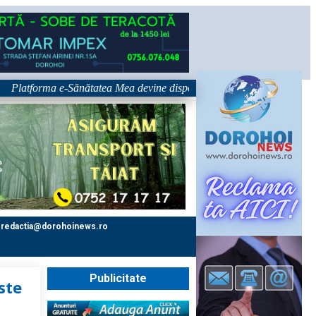
forma e-Sănătatea Mea devine disponibilă pe 1 septembrie: pacientul dev
redactia@dorohoinews.ro
Publicitate
ste