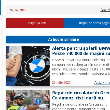
Astaz
26 iun. 2019
inapoi la lista
inapoi pe prima pagin
Articole similare
Alertă pentru șoferii BMW
Peste 740.000 de mașini s
chemate urgent în service
BMW a lansat una dintre cele mai a
probleme s-au descoperit
campanii de rechemare în service di
ultimii ani, care vizează peste 740.0
vehicule la nivel mondial. Măsura a f
decisă după identificarea unei probl
Astazi i
demaror, care, în anumite condiții, 
26 iulie 2026
provoca supraîncălzirea componente
Reguli de circulație în Grec
scurtcircuite și...
Ce amenzi riști dacă nu
respecți indicatoarele
Regulile de circulație în Grecia sunt
esențiale pentru siguranța tuturor