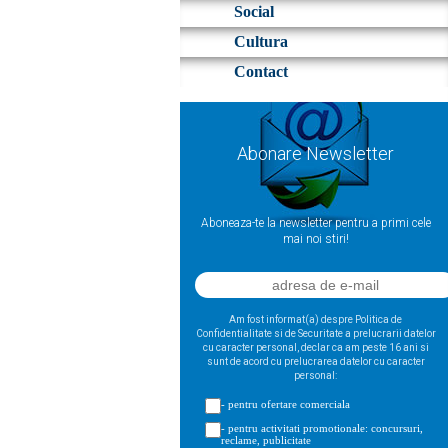
Social
Cultura
Contact
Abonare Newsletter
Aboneaza-te la newsletter pentru a primi cele
mai noi stiri!
Am fost informat(a) despre Politica de
Confidentialitate si de Securitate a prelucrarii datelor
cu caracter personal, declar ca am peste 16 ani si
sunt de acord cu prelucrarea datelor cu caracter
personal:
- pentru ofertare comerciala
- pentru activitati promotionale: concursuri,
reclame, publicitate