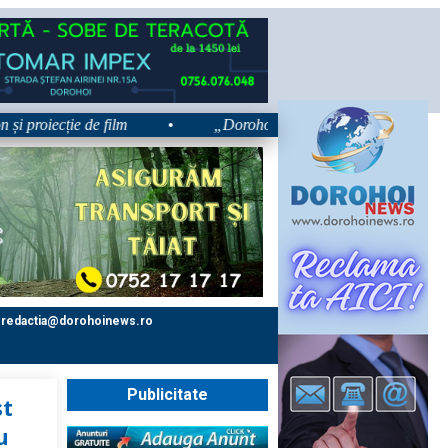
oiecție de film
•
„Dorohoiul, în Sărbătoare!” – trei zile dedic
redactia@dorohoinews.ro
Publicitate
st
u