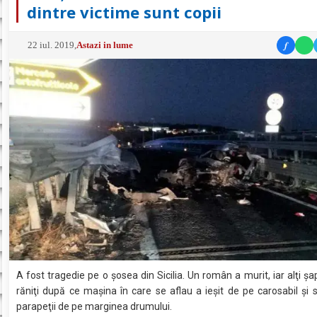
dintre victime sunt copii
f
22 iul. 2019
,
Astazi in lume
A fost tragedie pe o şosea din Sicilia. Un român a murit, iar alţi şa
răniţi după ce maşina în care se aflau a ieşit de pe carosabil şi s
parapeţii de pe marginea drumului.