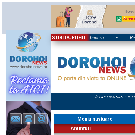
STIRI DOROHOI
lui 2026: Energie și nostalgie în Poiana Teioasa
•
Retrospec
Daca sunteti martorul un
Meniu navigare
Anunturi