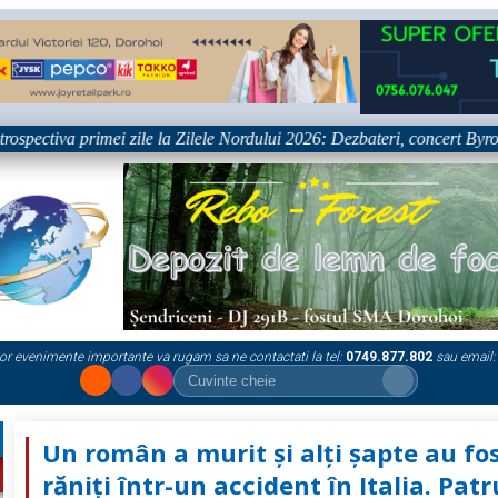
tiva primei zile la Zilele Nordului 2026: Dezbateri, concert Byron și pr
or evenimente importante va rugam sa ne contactati la tel:
0749.877.802
sau email:
Un român a murit și alți șapte au fo
răniți într-un accident în Italia. Patr