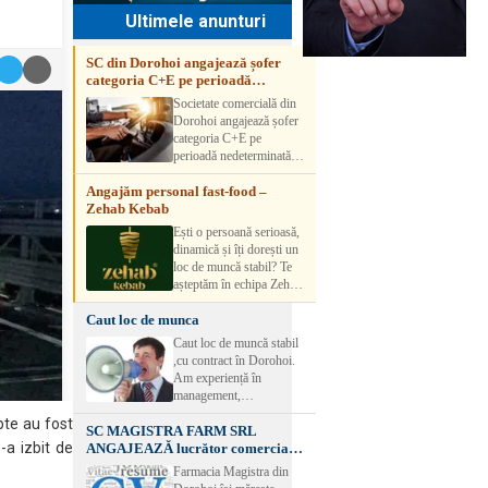
Ultimele anunturi
SC din Dorohoi angajează șofer
categoria C+E pe perioadă
nedeterminată
Societate comercială din
Dorohoi angajează șofer
categoria C+E pe
perioadă nedeterminată.
Candidatul trebuie să
Angajăm personal fast-food –
aibă experiență și atestat
Zehab Kebab
transport marfă. Pentru
detalii, vă rog să sunați la
Ești o persoană serioasă,
numărul de telefon.
dinamică și îți dorești un
loc de muncă stabil? Te
așteptăm în echipa Zehab
Kebab! Posturi
Caut loc de munca
disponibile: -
SHAORMAR AJUTOR
Caut loc de muncă stabil
BUCATAR 2/posturi -
,cu contract în Dorohoi.
LUCRATOR
Am experiență în
COMERCIAL
management,
VANZATOR /2 posturi
contabilitate, ospătărie .
pte au fost
OFERIM : Contract de
SC MAGISTRA FARM SRL
Rog seriozitate
muncă Program flexibil
-a izbit de
ANGAJEAZĂ lucrător comercial –
Salariu motivant, în
DOROHOI
Farmacia Magistra din
funcție de experienț