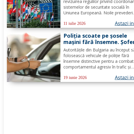
Se schimbă șomajul și alte
revizuirea regulilor privind coordona
beneficii sociale
sistemelor de securitate socială în
Uniunea Europeană. Noile prevederi
vizează milioane de cetățeni care lo
Astazi i
sau lucrează într-un alt stat membru
11 iulie 2026
stabilesc reguli mai clare pentru șom
Poliția scoate pe șosele
indemnizații familiale, detașări...
mașini fără însemne. Șofer
sunt opriți cu un mesaj afi
Autoritățile din Bulgaria au început s
pe lunetă
folosească vehicule de poliție fără
însemne distinctive pentru a comba
comportamentul agresiv în trafic și
încălcările grave ale regulilor de circu
Astazi i
Măsura a fost implementată în Plovd
19 iunie 2026
pe autostrada Trakia și pe principale
drumuri regionale, unde...