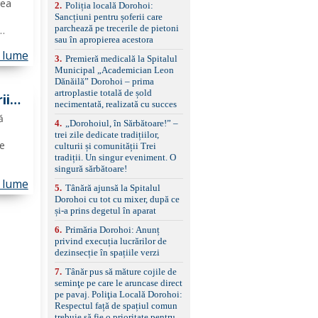
rea
2
.
Poliția locală Dorohoi:
reglaj lombar electric
Sancțiuni pentru șoferii care
pentru șofer și pasager
parchează pe trecerile de pietoni
Volan multifuncțional
sau în apropierea acestora
îmbrăcat în piele, cu
cuiesc
padele pentru schimbarea
n lume
 și
3
.
Premieră medicală la Spitalul
treptelor Adaptive cruise
aj,
Municipal „Academician Leon
control, asistent
Dănăilă” Dorohoi – prima
schimbare bandă și
artroplastie totală de șold
ii
menținere bandă Faruri
necimentată, realizată cu succes
bi-xenon adaptive cu
șat
ă
funcție Cornering,
4
.
„Dorohoiul, în Sărbătoare!” –
asistent fază lungă
trei zile dedicate tradițiilor,
automată , lumini de zi
te
culturii și comunității Trei
LED, proiectoare ceață
tradiții. Un singur eveniment. O
LED, spălătoare faruri
singură sărbătoare!
lație.
Senzori parcare
n lume
iv,
5
.
Tânără ajunsă la Spitalul
față/spate, cameră
le
Dorohoi cu tot cu mixer, după ce
marșarier Keyless entry
și-a prins degetul în aparat
& start, geamuri electrice
față/spate, oglinzi
6
.
Primăria Dorohoi: Anunț
electrice, încălzite și
privind execuția lucrărilor de
rabatabile Sistem hands-
dezinsecție în spațiile verzi
free, Bluetooth, USB
Sistem start/stop, frână
7
.
Tânăr pus să măture cojile de
de parcare electrică,
seminţe pe care le aruncase direct
anvelope vară runflat
pe pavaj. Poliţia Locală Dorohoi:
Control presiune pneuri,
Respectul față de spațiul comun
filtru de particule,
trebuie să fie o prioritate pentru