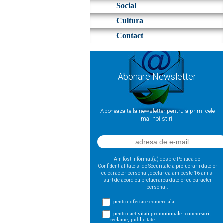
Social
Cultura
Contact
Abonare Newsletter
Aboneaza-te la newsletter pentru a primi cele
mai noi stiri!
Am fost informat(a) despre Politica de
Confidentialitate si de Securitate a prelucrarii datelor
cu caracter personal, declar ca am peste 16 ani si
sunt de acord cu prelucrarea datelor cu caracter
personal:
- pentru ofertare comerciala
- pentru activitati promotionale: concursuri,
reclame, publicitate