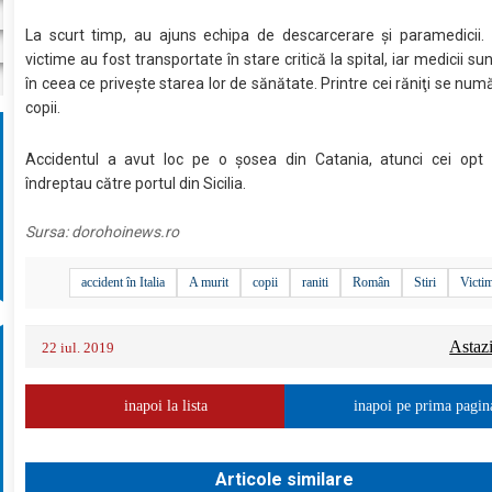
La scurt timp, au ajuns echipa de descarcerare şi paramedicii. 
victime au fost transportate în stare critică la spital, iar medicii su
în ceea ce priveşte starea lor de sănătate. Printre cei răniţi se num
copii.
Accidentul a avut loc pe o şosea din Catania, atunci cei opt
îndreptau către portul din Sicilia.
Sursa:
dorohoinews.ro
accident în Italia
A murit
copii
raniti
Român
Stiri
Victi
Astaz
22 iul. 2019
inapoi la lista
inapoi pe prima pagin
Articole similare