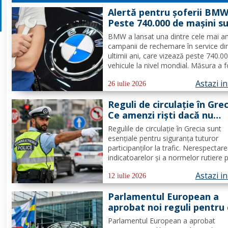
Alertă pentru șoferii BMW
Peste 740.000 de mașini s
chemate urgent în service
BMW a lansat una dintre cele mai a
probleme s-au descoperit
campanii de rechemare în service di
ultimii ani, care vizează peste 740.0
vehicule la nivel mondial. Măsura a f
decisă după identificarea unei probl
Astazi i
demaror, care, în anumite condiții, 
26 iulie 2026
provoca supraîncălzirea componente
Reguli de circulație în Grec
scurtcircuite și...
Ce amenzi riști dacă nu
respecți indicatoarele
Regulile de circulație în Grecia sunt
esențiale pentru siguranța tuturor
participanților la trafic. Nerespectar
indicatoarelor și a normelor rutiere 
atrage amenzi semnificative. Români
Astazi i
care merg în Grecia cu mașina știu 
12 iulie 2026
este traficul și ce reguli trebuie să
Parlamentul European a
respecte, însă dacă este...
aprobat noi reguli pentru 
care lucrează în alt stat U
Parlamentul European a aprobat