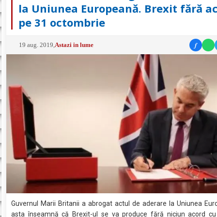
la Uniunea Europeană. Brexit fără a
pe 31 octombrie
f
19 aug. 2019
,
Astazi in lume
Guvernul Marii Britanii a abrogat actul de aderare la Uniunea Eur
asta înseamnă că Brexit-ul se va produce fără niciun acord c