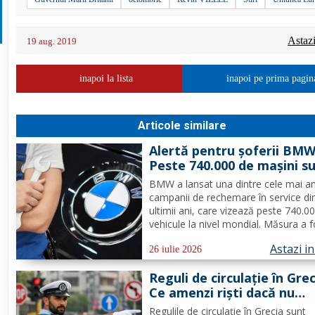
Astaz
19 aug. 2019
inapoi la lista
inapoi pe prima pagin
Articole similare
Alertă pentru șoferii BMW
Peste 740.000 de mașini s
chemate urgent în service
BMW a lansat una dintre cele mai a
probleme s-au descoperit
campanii de rechemare în service di
ultimii ani, care vizează peste 740.0
vehicule la nivel mondial. Măsura a f
decisă după identificarea unei probl
Astazi i
demaror, care, în anumite condiții, 
26 iulie 2026
provoca supraîncălzirea componente
Reguli de circulație în Grec
scurtcircuite și...
Ce amenzi riști dacă nu
respecți indicatoarele
Regulile de circulație în Grecia sunt