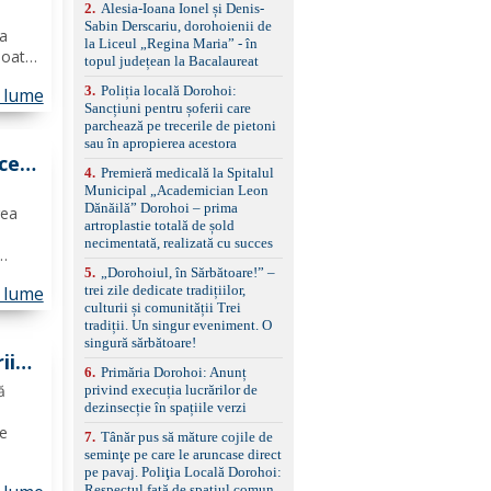
control, asistent
2
.
Alesia-Ioana Ionel și Denis-
schimbare bandă și
Sabin Derscariu, dorohoienii de
ea
menținere bandă Faruri
la Liceul „Regina Maria” - în
poate
bi-xenon adaptive cu
topul județean la Bacalaureat
funcție Cornering,
i
3
.
Poliția locală Dorohoi:
asistent fază lungă
n lume
cum
Sancțiuni pentru șoferii care
automată , lumini de zi
parchează pe trecerile de pietoni
LED, proiectoare ceață
sau în apropierea acestora
LED, spălătoare faruri
cei
Senzori parcare
4
.
Premieră medicală la Spitalul
față/spate, cameră
E.
Municipal „Academician Leon
marșarier Keyless entry
Dănăilă” Dorohoi – prima
rea
& start, geamuri electrice
artroplastie totală de șold
față/spate, oglinzi
necimentată, realizată cu succes
electrice, încălzite și
rabatabile Sistem hands-
5
.
„Dorohoiul, în Sărbătoare!” –
cuiesc
free, Bluetooth, USB
trei zile dedicate tradițiilor,
n lume
 și
Sistem start/stop, frână
culturii și comunității Trei
aj,
de parcare electrică,
tradiții. Un singur eveniment. O
anvelope vară runflat
singură sărbătoare!
Control presiune pneuri,
ii
6
.
Primăria Dorohoi: Anunț
filtru de particule,
șat
ă
privind execuția lucrărilor de
standard Euro 6 Trapă
dezinsecție în spațiile verzi
panoramică, geamuri
spate fumurii Carlig de
te
7
.
Tânăr pus să măture cojile de
remorcare Bonus: -
seminţe pe care le aruncase direct
Covorașe textile montate
pe pavaj. Poliţia Locală Dorohoi:
lație.
pe mașină. -Ofer și un
Respectul față de spațiul comun