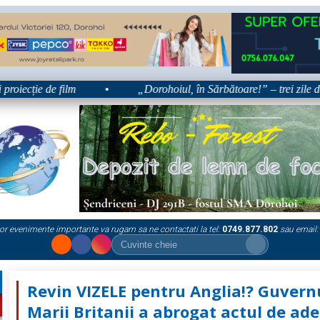
ecție de film
•
„Dorohoiul, în Sărbătoare!” – trei zile dedica
or evenimente importante va rugam sa ne contactati la tel:
0749.877.802
sau email:
Revin VIZELE pentru Anglia!? Guvern
Marii Britanii a abrogat actul de ad