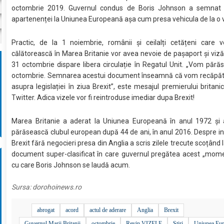
octombrie 2019. Guvernul condus de Boris Johnson a semnat 
apartenenței la Uniunea Europeană așa cum presa vehicula de la o
Practic, de la 1 noiembrie, românii și ceilalți cetățeni care v
călătorească în Marea Britanie vor avea nevoie de pașaport și viză,
31 octombrie dispare libera circulație în Regatul Unit. „Vom pără
octombrie. Semnarea acestui document înseamnă că vom recăpăta
asupra legislației în ziua Brexit”, este mesajul premierului britani
Twitter. Adica vizele vor fi reintroduse imediar dupa Brexit!
Marea Britanie a aderat la Uniunea Europeană în anul 1972 și 
părăsească clubul european după 44 de ani, în anul 2016. Despre in
Brexit fără negocieri presa din Anglia a scris zilele trecute scoțând 
document super-clasificat în care guvernul pregătea acest „momen
cu care Boris Johnson se laudă acum.
Sursa:
dorohoinews.ro
abrogat
acord
actul de aderare
Anglia
Brexit
Guvernul Marii Britanii
octombrie
Revin VIZELE
Stiri
Uniunea Eu