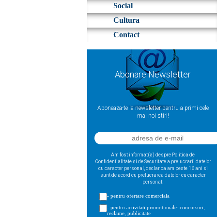
Social
Cultura
Contact
Abonare Newsletter
Aboneaza-te la newsletter pentru a primi cele
mai noi stiri!
Am fost informat(a) despre Politica de
Confidentialitate si de Securitate a prelucrarii datelor
cu caracter personal, declar ca am peste 16 ani si
sunt de acord cu prelucrarea datelor cu caracter
personal:
- pentru ofertare comerciala
- pentru activitati promotionale: concursuri,
reclame, publicitate