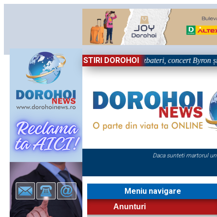
STIRI DOROHOI
iva primei zile la Zilele Nordului 2026: Dezbateri, concert Byron și proi
Daca sunteti martorul un
Meniu navigare
Anunturi