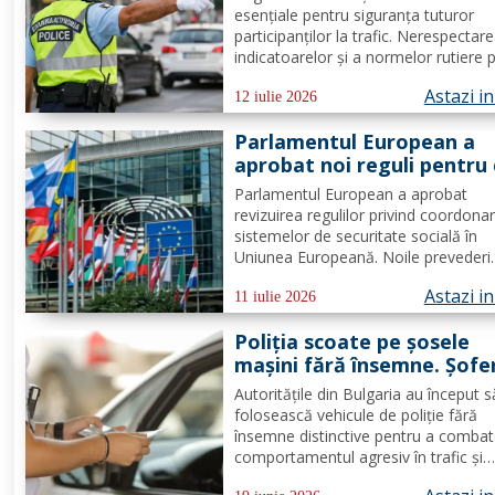
esențiale pentru siguranța tuturor
participanților la trafic. Nerespectar
indicatoarelor și a normelor rutiere 
atrage amenzi semnificative. Români
Astazi i
care merg în Grecia cu mașina știu 
12 iulie 2026
este traficul și ce reguli trebuie să
Parlamentul European a
respecte, însă dacă este...
aprobat noi reguli pentru 
care lucrează în alt stat U
Parlamentul European a aprobat
Se schimbă șomajul și alte
revizuirea regulilor privind coordona
beneficii sociale
sistemelor de securitate socială în
Uniunea Europeană. Noile prevederi
vizează milioane de cetățeni care lo
Astazi i
sau lucrează într-un alt stat membru
11 iulie 2026
stabilesc reguli mai clare pentru șom
Poliția scoate pe șosele
indemnizații familiale, detașări...
mașini fără însemne. Șofer
sunt opriți cu un mesaj afi
Autoritățile din Bulgaria au început s
pe lunetă
folosească vehicule de poliție fără
însemne distinctive pentru a comba
comportamentul agresiv în trafic și
încălcările grave ale regulilor de circu