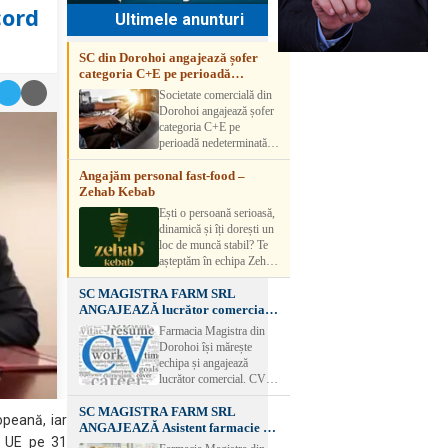
cord
Ultimele anunturi
SC din Dorohoi angajează șofer
categoria C+E pe perioadă
nedeterminată
Societate comercială din
Dorohoi angajează șofer
categoria C+E pe
perioadă nedeterminată.
Candidatul trebuie să
Angajăm personal fast-food –
aibă experiență și atestat
Zehab Kebab
transport marfă. Pentru
detalii, vă rog să sunați la
Ești o persoană serioasă,
numărul de telefon.
dinamică și îți dorești un
loc de muncă stabil? Te
așteptăm în echipa Zehab
Kebab! Posturi
SC MAGISTRA FARM SRL
disponibile: -
ANGAJEAZĂ lucrător comercial –
SHAORMAR AJUTOR
DOROHOI
BUCATAR 2/posturi -
Farmacia Magistra din
LUCRATOR
Dorohoi își mărește
COMERCIAL
echipa și angajează
VANZATOR /2 posturi
lucrător comercial. CV-
OFERIM : Contract de
urile se pot depune: * la
muncă Program flexibil
SC MAGISTRA FARM SRL
sediul Farmaciei
opeană, iar
Salariu motivant, în
ANGAJEAZĂ Asistent farmacie –
Magistra – Bulevardul
funcție de experienț
u UE pe 31
DOROHOI
Victoriei nr. 23, Dorohoi