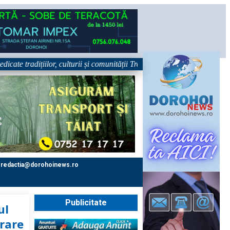
te tradițiilor, culturii și comunității Trei tradiții. Un singur eveniment
redactia@dorohoinews.ro
Publicitate
ul
erare