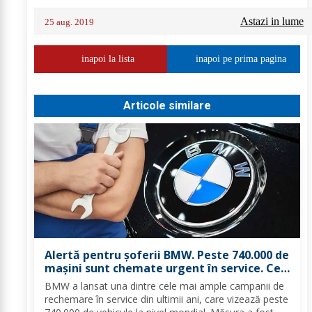
Astazi in lume
25 aug. 2019
inapoi la lista
inapoi pe prima pagina
Articole similare
Alertă pentru șoferii BMW. Peste 740.000 de
mașini sunt chemate urgent în service. Ce
probleme s-au descoperit
BMW a lansat una dintre cele mai ample campanii de
rechemare în service din ultimii ani, care vizează peste