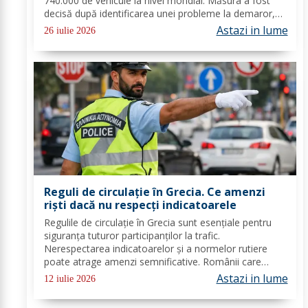
740.000 de vehicule la nivel mondial. Măsura a fost
decisă după identificarea unei probleme la demaror,
care, în anumite condiții, poate provoca
Astazi in lume
26 iulie 2026
supraîncălzirea componentei, scurtcircuite și...
Reguli de circulație în Grecia. Ce amenzi
riști dacă nu respecți indicatoarele
Regulile de circulație în Grecia sunt esențiale pentru
siguranța tuturor participanților la trafic.
Nerespectarea indicatoarelor și a normelor rutiere
poate atrage amenzi semnificative. Românii care
merg în Grecia cu mașina știu cum este traficul și ce
Astazi in lume
12 iulie 2026
reguli trebuie să respecte, însă dacă este...