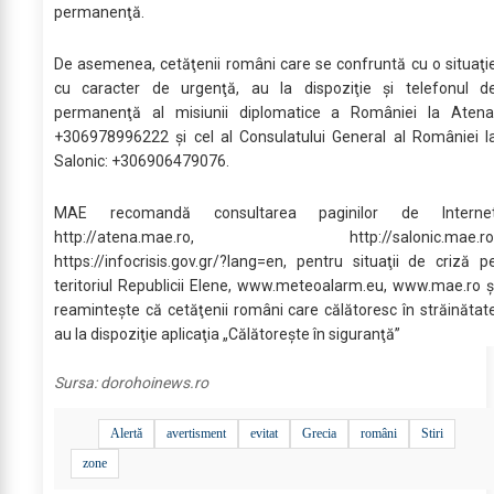
permanenţă.
De asemenea, cetăţenii români care se confruntă cu o situaţi
cu caracter de urgenţă, au la dispoziţie şi telefonul d
permanenţă al misiunii diplomatice a României la Atena
+306978996222 şi cel al Consulatului General al României l
Salonic: +306906479076.
MAE recomandă consultarea paginilor de Interne
http://atena.mae.ro, http://salonic.mae.ro
https://infocrisis.gov.gr/?lang=en, pentru situaţii de criză p
teritoriul Republicii Elene, www.meteoalarm.eu, www.mae.ro ş
reaminteşte că cetăţenii români care călătoresc în străinătat
au la dispoziţie aplicaţia „Călătoreşte în siguranţă”
Sursa:
dorohoinews.ro
Alertă
avertisment
evitat
Grecia
români
Stiri
zone