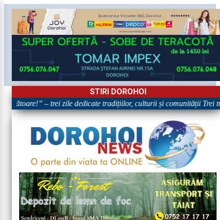
STIRI DOROHOI
bătoare!” – trei zile dedicate tradițiilor, culturii și comunității Trei t