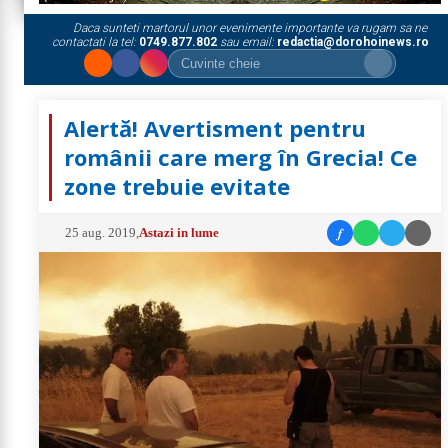
Daca sunteti martorul unor evenimente importante va rugam sa ne
contactati la tel:
0749.877.802
sau email:
redactia@dorohoinews.ro
Alertă! Avertisment pentru
românii care merg în Grecia! Ce
zone trebuie evitate
f
25 aug. 2019
,
Astazi in lume