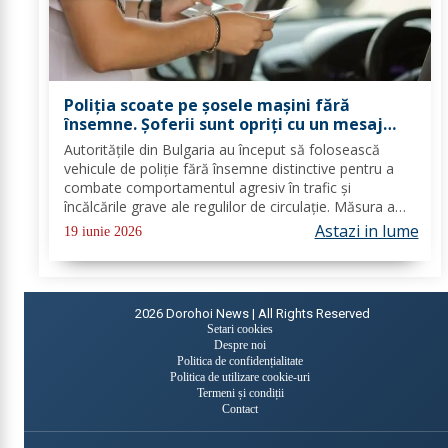
Poliția scoate pe șosele mașini fără
însemne. Șoferii sunt opriți cu un mesaj
afișat pe lunetă
Autoritățile din Bulgaria au început să folosească
vehicule de poliție fără însemne distinctive pentru a
combate comportamentul agresiv în trafic și
încălcările grave ale regulilor de circulație. Măsura a
fost implementată în Plovdiv, pe autostrada Trakia și
Astazi in lume
19 iunie 2026
pe principalele drumuri regionale, unde...
2026
Dorohoi News | All Rights Reserved
Setari cookies
Despre noi
Politica de confidențialitate
Politica de utilizare cookie-uri
Termeni și condiții
Contact