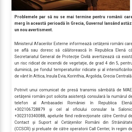
Problemele par să nu se mai termine pentru românii car
merg în această perioadă în Grecia, Guvernul lansând astăz
un nou avertisment.
Ministerul Afacerilor Externe informează cetăţenii români car
se află sau doresc să călătorească în Republica Elenă c
Secretariatul General de Protecţie Civilă avertizează că exist
un risc ridicat de incendii de vegetaţie, de grad 4 din 5, pentr
duminică, pe fondul temperaturilor ridicate şi al intensificărilo
de vânt în Attica, Insula Evia, Korinthia, Argolida, Grecia Centrală
Potrivit unui comunicat de presă transmis sâmbătă de MAE
cetăţenii români pot solicita asistenţă consulară la numărul d
telefon al Ambasadei României în Republica Elenă
+302106728879 şi cel al oficiului consular la Salonic
+302310340088, apelurile fiind redirecţionate către Centrul d
Contact şi Suport al Cetăţenilor Români din Străinătat
(CCSCR) şi preluate de către operatorii Call Center, în regim d