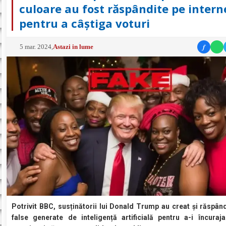
culoare au fost răspândite pe intern
pentru a câștiga voturi
f
5 mar. 2024
,
Astazi in lume
Potrivit BBC, susținătorii lui Donald Trump au creat și răspând
false generate de inteligență artificială pentru a-i încuraj