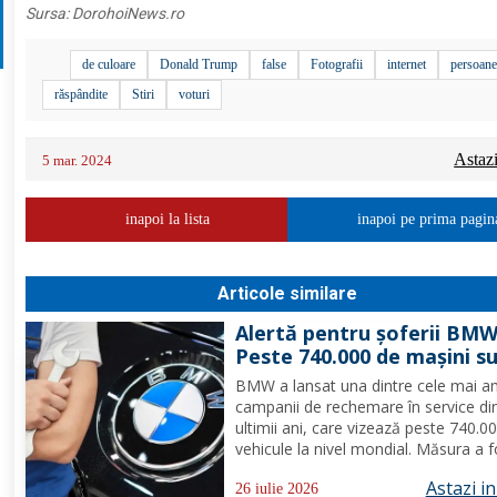
Sursa:
DorohoiNews.ro
de culoare
Donald Trump
false
Fotografii
internet
persoan
răspândite
Stiri
voturi
Astaz
5 mar. 2024
inapoi la lista
inapoi pe prima pagin
Articole similare
Alertă pentru șoferii BMW
Peste 740.000 de mașini s
chemate urgent în service
BMW a lansat una dintre cele mai a
probleme s-au descoperit
campanii de rechemare în service di
ultimii ani, care vizează peste 740.0
vehicule la nivel mondial. Măsura a f
decisă după identificarea unei probl
Astazi i
demaror, care, în anumite condiții, 
26 iulie 2026