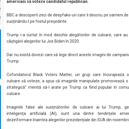
americani să voteze candidatul republican.
BBC a descoperit zeci de deepfake-uri care îi descriu pe oameni de
susținându-l pe fostul președinte.
Trump i-a curtat în mod deschis alegătorilor de culoare, care au
câștigării alegerilor lui Joe Biden în 2020.
Dar nu există dovezi care să lege direct aceste imagini de campan
Trump.
Cofondatorul Black Voters Matter, un grup care încurajează 
culoare să voteze, a spus că imaginile manipulate promovează o 
strategică” menită să-l arate pe Trump ca fiind popular în comu
culoare.
Imaginile false ale susținătorilor de culoare ai lui Trump, g
inteligența artificială (AI), sunt una dintre tendințele em
dezinformare înaintea alegerilor prezidențiale din SUA din noiembri