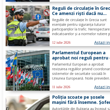
provoca supraîncălzirea componente
Reguli de circulație în Grec
scurtcircuite și...
Ce amenzi riști dacă nu
respecți indicatoarele
Regulile de circulație în Grecia sunt
esențiale pentru siguranța tuturor
participanților la trafic. Nerespectar
indicatoarelor și a normelor rutiere 
atrage amenzi semnificative. Români
Astazi i
care merg în Grecia cu mașina știu 
12 iulie 2026
este traficul și ce reguli trebuie să
Parlamentul European a
respecte, însă dacă este...
aprobat noi reguli pentru 
care lucrează în alt stat U
Parlamentul European a aprobat
Se schimbă șomajul și alte
revizuirea regulilor privind coordona
beneficii sociale
sistemelor de securitate socială în
Uniunea Europeană. Noile prevederi
vizează milioane de cetățeni care lo
Astazi i
sau lucrează într-un alt stat membru
11 iulie 2026
stabilesc reguli mai clare pentru șom
Poliția scoate pe șosele
indemnizații familiale, detașări...
mașini fără însemne. Șofer
sunt opriți cu un mesaj afi
Autoritățile din Bulgaria au început s