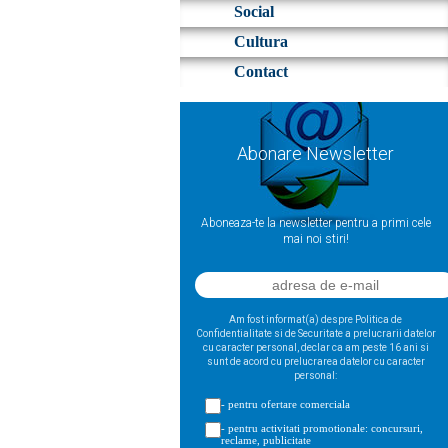
Social
Cultura
Contact
Abonare Newsletter
Aboneaza-te la newsletter pentru a primi cele
mai noi stiri!
Am fost informat(a) despre Politica de
Confidentialitate si de Securitate a prelucrarii datelor
cu caracter personal, declar ca am peste 16 ani si
sunt de acord cu prelucrarea datelor cu caracter
personal:
- pentru ofertare comerciala
- pentru activitati promotionale: concursuri,
reclame, publicitate