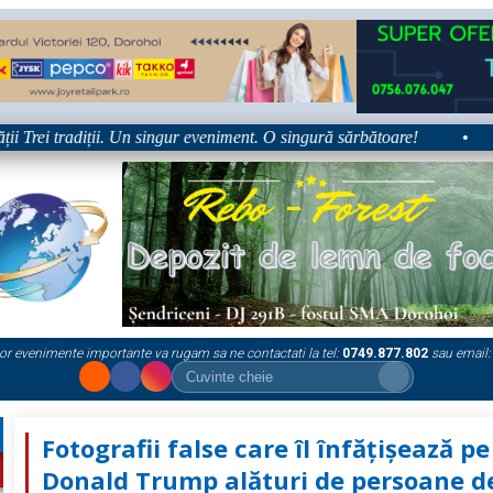
rei tradiții. Un singur eveniment. O singură sărbătoare!
•
Pla
or evenimente importante va rugam sa ne contactati la tel:
0749.877.802
sau email:
Fotografii false care îl înfățișează pe
Donald Trump alături de persoane d