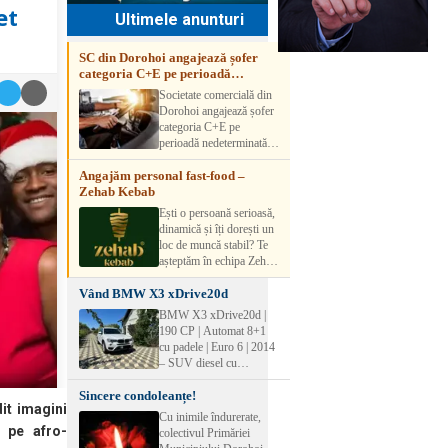
et
Ultimele anunturi
SC din Dorohoi angajează șofer
categoria C+E pe perioadă
nedeterminată
Societate comercială din
Dorohoi angajează șofer
categoria C+E pe
perioadă nedeterminată.
Candidatul trebuie să
Angajăm personal fast-food –
aibă experiență și atestat
Zehab Kebab
transport marfă. Pentru
detalii, vă rog să sunați la
Ești o persoană serioasă,
numărul de telefon.
dinamică și îți dorești un
loc de muncă stabil? Te
așteptăm în echipa Zehab
Kebab! Posturi
Vând BMW X3 xDrive20d
disponibile: -
SHAORMAR AJUTOR
BMW X3 xDrive20d |
BUCATAR 2/posturi -
190 CP | Automat 8+1
LUCRATOR
cu padele | Euro 6 | 2014
COMERCIAL
– SUV diesel cu
VANZATOR /2 posturi
tracțiune integrală,
OFERIM : Contract de
Sincere condoleanțe!
perfect pentru cei care
muncă Program flexibil
it imagini
doresc performanță,
Cu inimile îndurerate,
Salariu motivant, în
confort și siguranță în
a pe afro-
colectivul Primăriei
funcție de experienț
orice condiții.