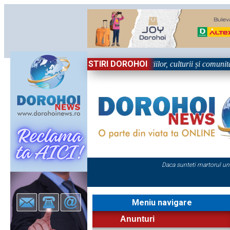
STIRI DOROHOI
n Sărbătoare!” – trei zile dedicate tradițiilor, culturii și comunității T
Daca sunteti martorul un
Meniu navigare
Anunturi