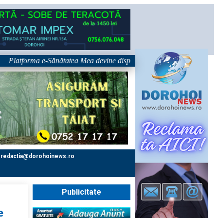
tforma e-Sănătatea Mea devine disponibilă pe 1 septembrie: pacientul dev
redactia@dorohoinews.ro
Publicitate
e