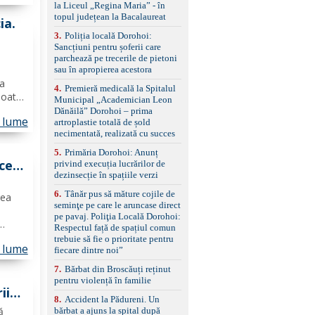
la Liceul „Regina Maria” - în
i,
împreună cu un set de
topul județean la Bacalaureat
anvelope de iarnă.
ia.
3
.
Poliția locală Dorohoi:
Sancțiuni pentru șoferii care
parchează pe trecerile de pietoni
sau în apropierea acestora
ea
4
.
Premieră medicală la Spitalul
poate
Municipal „Academician Leon
i
Dănăilă” Dorohoi – prima
n lume
cum
artroplastie totală de șold
necimentată, realizată cu succes
5
.
Primăria Dorohoi: Anunț
cei
privind execuția lucrărilor de
dezinsecție în spațiile verzi
E.
6
.
Tânăr pus să măture cojile de
rea
seminţe pe care le aruncase direct
pe pavaj. Poliţia Locală Dorohoi:
Respectul față de spațiul comun
cuiesc
trebuie să fie o prioritate pentru
n lume
 și
fiecare dintre noi”
aj,
7
.
Bărbat din Broscăuți reținut
pentru violență în familie
ii
8
.
Accident la Pădureni. Un
șat
ă
bărbat a ajuns la spital după