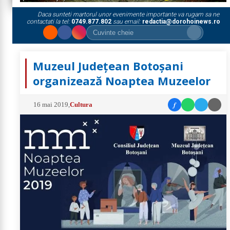
Daca sunteti martorul unor evenimente importante va rugam sa ne
contactati la tel:
0749.877.802
sau email:
redactia@dorohoinews.ro
Muzeul Judeţean Botoşani
organizează Noaptea Muzeelor
f
16 mai 2019
,
Cultura