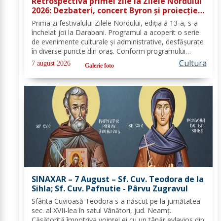
Retrospectiva primei zile la Zilele Nordului
2026: Dezbateri, concert Byron și proiecție
de film
Prima zi festivalului Zilele Nordului, ediția a 13-a, s-a
încheiat joi la Darabani. Programul a acoperit o serie
de evenimente culturale și administrative, desfășurate
în diverse puncte din oraș. Conform programului
oficial comunicat de Asociația Nord, mai jos se
Cultura
7 august 2026
Galerie foto
regăsește sinteza activităților,...
SINAXAR – 7 August – Sf. Cuv. Teodora de la
Sihla; Sf. Cuv. Pafnutie - Pârvu Zugravul
Sfânta Cuvioasă Teodora s-a născut pe la jumătatea
sec. al XVII-lea în satul Vânători, jud. Neamţ.
Căsătorită împotriva voinţei ei cu un tânăr evlavios din