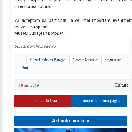
diversitatea fluturilor.
Vă aşteptăm să participaţi la cel mai important evenimen
muzeal european!
Muzeul Judeţean Botoşani
Sursa:
dorohoinews.ro
Muzeul Județean Botoșani
Noaptea Muzeelor
organizează
Stiri
Cultura
16 mai 2019
inapoi la lista
inapoi pe prima pagina
Articole similare