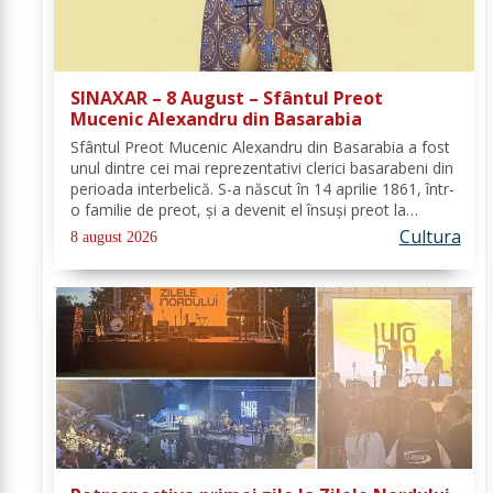
SINAXAR – 8 August – Sfântul Preot
Mucenic Alexandru din Basarabia
Sfântul Preot Mucenic Alexandru din Basarabia a fost
unul dintre cei mai reprezentativi clerici basarabeni din
perioada interbelică. S-a născut în 14 aprilie 1861, într-
o familie de preot, și a devenit el însuși preot la
Biserica „Aleksandr Nevski” din Călăraşi-sat, în
Cultura
8 august 2026
Republica Moldova de azi. A...