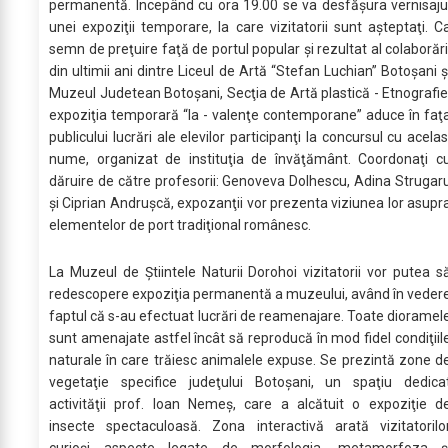
permanentă. Începând cu ora 19.00 se va desfăşura vernisaju
unei expoziţii temporare, la care vizitatorii sunt aşteptaţi. C
semn de preţuire faţă de portul popular şi rezultat al colaborări
din ultimii ani dintre Liceul de Artă “Stefan Luchian” Botoşani ş
Muzeul Judetean Botoşani, Secţia de Artă plastică - Etnografie
expoziţia temporară “Ia - valenţe contemporane” aduce în faţ
publicului lucrări ale elevilor participanţi la concursul cu acelas
nume, organizat de instituţia de învăţământ. Coordonaţi c
dăruire de către profesorii: Genoveva Dolhescu, Adina Strugar
și Ciprian Andrușcă, expozanţii vor prezenta viziunea lor asupr
elementelor de port tradiţional românesc.
La Muzeul de Ştiintele Naturii Dorohoi vizitatorii vor putea s
redescopere expoziţia permanentă a muzeului, având în veder
faptul că s-au efectuat lucrări de reamenajare. Toate dioramel
sunt amenajate astfel încât să reproducă în mod fidel condiţiil
naturale în care trăiesc animalele expuse. Se prezintă zone d
vegetaţie specifice judeţului Botoşani, un spaţiu dedica
activităţii prof. Ioan Nemeş, care a alcătuit o expoziţie d
insecte spectaculoasă. Zona interactivă arată vizitatorilo
curioşi aspecte legate de morfologia, metamorfoza ş