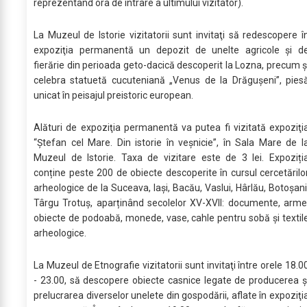
reprezentând ora de intrare a ultimului vizitator).
La Muzeul de Istorie vizitatorii sunt invitaţi să redescopere î
expoziţia permanentă un depozit de unelte agricole şi d
fierărie din perioada geto-dacică descoperit la Lozna, precum ş
celebra statuetă cucuteniană „Venus de la Drăguşeni”, pies
unicat în peisajul preistoric european.
Alături de expoziţia permanentă va putea fi vizitată expoziţi
“Ştefan cel Mare. Din istorie în veşnicie”, în Sala Mare de l
Muzeul de Istorie. Taxa de vizitare este de 3 lei. Expoziți
conține peste 200 de obiecte descoperite în cursul cercetărilo
arheologice de la Suceava, Iași, Bacău, Vaslui, Hârlău, Botoșani
Târgu Trotuș, aparținând secolelor XV-XVII: documente, arme
obiecte de podoabă, monede, vase, cahle pentru sobă și textil
arheologice.
La Muzeul de Etnografie vizitatorii sunt invitaţi între orele 18.0
- 23.00, să descopere obiecte casnice legate de producerea ş
prelucrarea diverselor unelete din gospodării, aflate în expoziţi