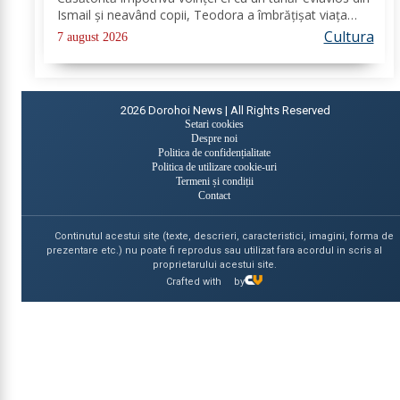
Ismail şi neavând copii, Teodora a îmbrăţişat viaţa
monahală la Schitul Vărzăreşti, Vrancea, iar soţul ei,
Cultura
7 august 2026
de asemenea, s-a călugărit la...
2026
Dorohoi News | All Rights Reserved
Setari cookies
Despre noi
Politica de confidențialitate
Politica de utilizare cookie-uri
Termeni și condiții
Contact
Continutul acestui site (texte, descrieri, caracteristici, imagini, forma de
prezentare etc.) nu poate fi reprodus sau utilizat fara acordul in scris al
proprietarului acestui site.
Crafted with
by