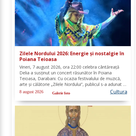
Zilele Nordului 2026: Energie și nostalgie în
Poiana Teioasa
Vineri, 7 august 2026, ora 22:00 celebra cântăreață
Delia a susținut un concert răsunător în Poiana
Teioasa, Darabani. Cu ocazia festivalului de muzică,
arte și călătorie „Zilele Nordului”, publicul s-a adunat în
acest colț de natură, bucurându-se de noaptea
Cultura
8 august 2026
Galerie foto
călduroasă și peisajul unei oaze verzi,...