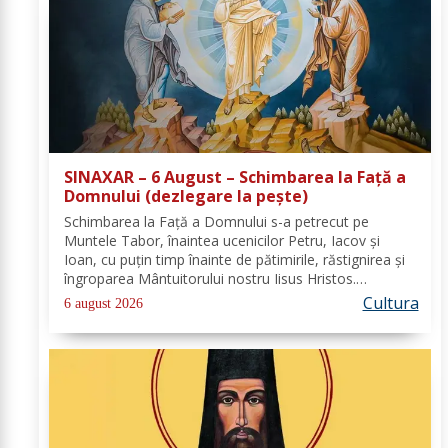
SINAXAR – 6 August – Schimbarea la Față a
Domnului (dezlegare la peşte)
Schimbarea la Față a Domnului s-a petrecut pe
Muntele Tabor, înaintea ucenicilor Petru, Iacov și
Ioan, cu puțin timp înainte de pătimirile, răstignirea și
îngroparea Mântuitorului nostru Iisus Hristos.
Urcându-Se pe munte, Hristos-Domnul S-a depărtat
Cultura
6 august 2026
puţin de ucenici şi, suindu-Se pe un loc mai...