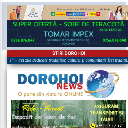
STIRI DOROHOI
e!” – trei zile dedicate tradițiilor, culturii și comunității Trei tradiți