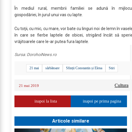
În mediul rural, membrii familiei se adună în mijlocu
gospodăriei, în jurul unui vas cu lapte.
Cu toţii, cu mic, cu mare, vor bate cu linguri noi de lemn în vasel
în care se fierbe laptele de obicei, strigând încât să speri
vrăjitoarele care le-ar putea fura laptele.
Sursa:
DorohoiNews.ro
21 mai
sărbătoare
Sfinții Constantin și Elena
Stiri
Cultura
21 mai 2019
inapoi la lista
inapoi pe prima pagina
Articole similare