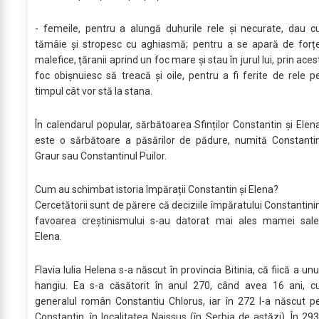
- femeile, pentru a alungă duhurile rele și necurate, dau c
tămâie și stropesc cu aghiasmă; pentru a se apară de forț
malefice, țăranii aprind un foc mare și stau în jurul lui, prin aces
foc obișnuiesc să treacă și oile, pentru a fi ferite de rele p
timpul cât vor stă la stana.
În calendarul popular, sărbătoarea Sfinților Constantin și Elen
este o sărbătoare a păsărilor de pădure, numită Constanti
Graur sau Constantinul Puilor.
Cum au schimbat istoria împărații Constantin și Elena?
Cercetătorii sunt de părere că deciziile împăratului Constantini
favoarea creștinismului s-au datorat mai ales mamei sale
Elena.
Flavia Iulia Helena s-a născut în provincia Bitinia, că fiică a unu
hangiu. Ea s-a căsătorit în anul 270, când avea 16 ani, c
generalul român Constantiu Chlorus, iar în 272 l-a născut p
Constantin, în localitatea Naissus (în Serbia de astăzi). În 293