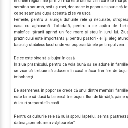
În unele regiuni ale țării, 21 mai este ultima zi în care se mai po
semăna porumb, ovăz și mei, deoarece în popor se spune că to
ce se seamănă după această zi se va usca.
Femeile, pentru a alunga duhurile rele și necurate, stropes
casa cu aghiasmă. Totodată, pentru a se apăra de forț
malefice, țăranii aprind un foc mare și stau în jurul lui. Ziu
praznicului este importantă şi pentru păstori - ei îşi aleg atunc
baciul și stabilesc locul unde vor poposi stânele pe timpul verii.
De ce este bine să ai bujori în casă
În ziua praznicului, pentru ca voia bună să se adune în familie
se zice că trebuie să aducem în casă măcar trei fire de bujor
îmbobociţi.
De asemenea, în popor se crede că unul dintre membrii familie
este bine să ducă la biserică trei bujori, flori de lămâiţă, pâine ş
dulciuri preparate în casă.
Pentru ca duhurile rele să nu ia sporul laptelui, se mai păstreaz
datina „sperietoarea vrăjitoarelor”.