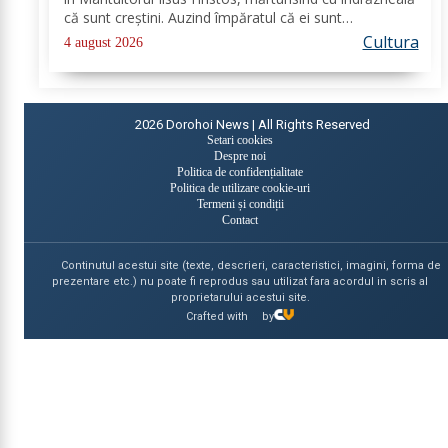
că sunt creştini. Auzind împăratul că ei sunt
mărturisitori ai lui Hristos, i-a chemat la judecată. În
Cultura
4 august 2026
faţa lui Deciu, cei...
2026
Dorohoi News | All Rights Reserved
Setari cookies
Despre noi
Politica de confidențialitate
Politica de utilizare cookie-uri
Termeni și condiții
Contact
Continutul acestui site (texte, descrieri, caracteristici, imagini, forma de
prezentare etc.) nu poate fi reprodus sau utilizat fara acordul in scris al
proprietarului acestui site.
Crafted with
by