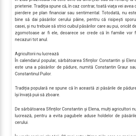
prietenie. Tradiția spune că, în caz contrar, toată viaţa vei avea 
pierdere pe plan financiar sau sentimental. Totodată, nu est
bine să dai păsărilor cerului pâine, pentru că risipeşti sporu
casei, și nu trebuie să strici cuibul păsărilor care au pui, oricât d
zgomotoase ar fi ele, deoarece se crede că în familie vor f
necazuri tot anul.
Agricultorii nu lucrează
În calendarul popular, sărbătoarea Sfinților Constantin și Elen
este una a păsărilor de pădure, numită Constantin Graur sa
Constantinul Puilor.
Tradiția populară ne spune că în această zi păsările de pădur
își învață puii să zboare.
De sărbătoarea Sfinților Constantin și Elena, mulți agricultori n
lucrează, pentru a evita pagubele aduse holdelor de păsăril
cerului.