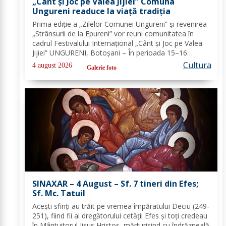
„Cânt și Joc pe Valea Jijiei” Comuna
Ungureni readuce la viață tradiția
Prima ediție a „Zilelor Comunei Ungureni” și revenirea
„Strânsurii de la Epureni” vor reuni comunitatea în
cadrul Festivalului Internațional „Cânt și Joc pe Valea
Jijiei” UNGURENI, Botoșani – În perioada 15–16
august 2026, comuna Ungureni va găzdui unul dintre
Cultura
4 august 2026
Galerie foto
cele mai ample evenimente culturale...
SINAXAR – 4 August – Sf. 7 tineri din Efes;
Sf. Mc. Tatuil
Aceşti sfinţi au trăit pe vremea împăratului Deciu (249-
251), fiind fii ai dregătorului cetăţii Efes şi toţi credeau
în Mântuitorul Iisus Hristos, mărturisind cu îndrăzneală