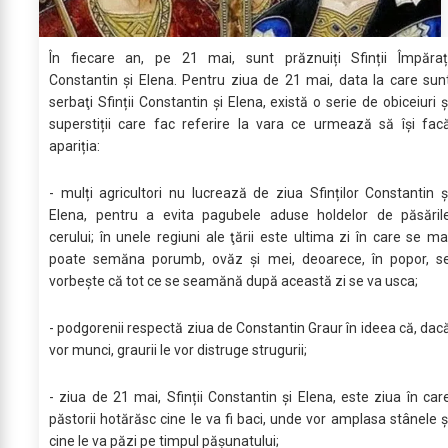
În fiecare an, pe 21 mai, sunt prăznuiți Sfinții Împăraț
Constantin și Elena. Pentru ziua de 21 mai, data la care sun
serbaţi Sfinții Constantin și Elena, există o serie de obiceiuri ș
superstiții care fac referire la vara ce urmează să își fac
apariția:
- mulți agricultori nu lucrează de ziua Sfinților Constantin ș
Elena, pentru a evita pagubele aduse holdelor de păsăril
cerului; în unele regiuni ale ţării este ultima zi în care se ma
poate semăna porumb, ovăz și mei, deoarece, în popor, s
vorbește că tot ce se seamănă după această zi se va usca;
- podgorenii respectă ziua de Constantin Graur în ideea că, dac
vor munci, graurii le vor distruge strugurii;
- ziua de 21 mai, Sfinții Constantin și Elena, este ziua în car
păstorii hotărăsc cine le va fi baci, unde vor amplasa stânele ș
cine le va păzi pe timpul pășunatului;