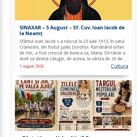
SINAXAR – 5 August – Sf. Cuv. Ioan Iacob de
la Neamţ
Sfântul Ioan Iacob s-a născut la 23 iulie 1913, în satul
Crăiniceni, din fostul județ Dorohoi. Rămânând orfan
de mic, a fost crescut de bunica sa, Maria. De tânăr a
dorit să devină călugăr, de aceea, la vârsta de 20 de
ani, și-a îndreptat pașii spre Mănăstirea Neamț. La 8
Cultura
5 august 2026
aprilie 1936, rasoforul...