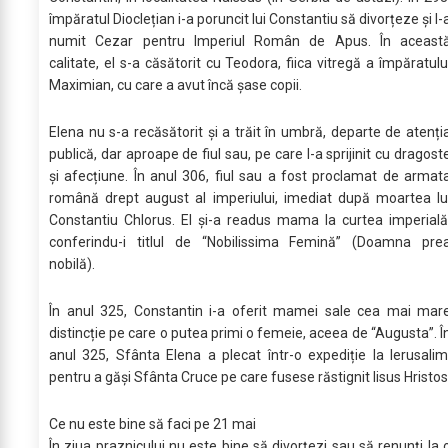
împăratul Dioclețian i-a poruncit lui Constantiu să divorțeze și l-
numit Cezar pentru Imperiul Român de Apus. În aceast
calitate, el s-a căsătorit cu Teodora, fiica vitregă a împăratulu
Maximian, cu care a avut încă șase copii.
Elena nu s-a recăsătorit și a trăit în umbră, departe de atenți
publică, dar aproape de fiul sau, pe care l-a sprijinit cu dragost
și afecțiune. În anul 306, fiul sau a fost proclamat de armat
română drept august al imperiului, imediat după moartea lu
Constantiu Chlorus. El și-a readus mama la curtea imperială
conferindu-i titlul de “Nobilissima Femină” (Doamna pre
nobilă).
În anul 325, Constantin i-a oferit mamei sale cea mai mar
distincție pe care o putea primi o femeie, aceea de “Augusta”. Î
anul 325, Sfânta Elena a plecat într-o expediție la Ierusalim
pentru a găși Sfânta Cruce pe care fusese răstignit Iisus Hristos
Ce nu este bine să faci pe 21 mai
În ziua praznicului nu este bine să divorţezi sau să renunţi la 