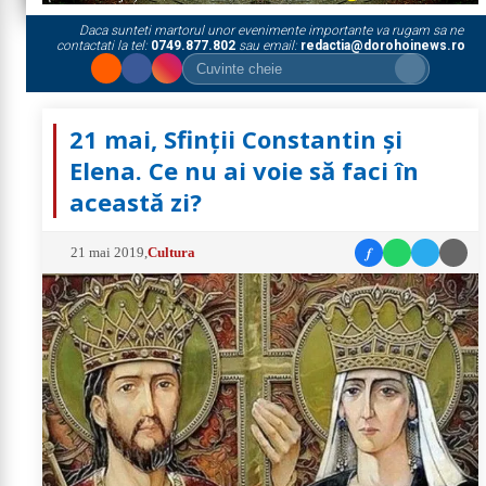
Daca sunteti martorul unor evenimente importante va rugam sa ne
contactati la tel:
0749.877.802
sau email:
redactia@dorohoinews.ro
21 mai, Sfinții Constantin și
Elena. Ce nu ai voie să faci în
această zi?
f
21 mai 2019
,
Cultura